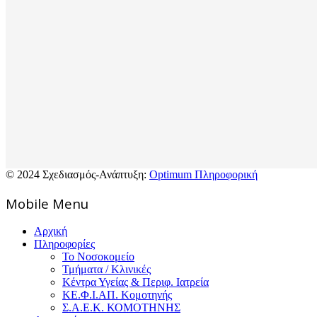
© 2024 Σχεδιασμός-Ανάπτυξη:
Optimum Πληροφορική
Mοbile Menu
Αρχική
Πληροφορίες
Το Νοσοκομείο
Τμήματα / Κλινικές
Κέντρα Υγείας & Περιφ. Ιατρεία
ΚΕ.Φ.Ι.ΑΠ. Κομοτηνής
Σ.Α.Ε.Κ. ΚΟΜΟΤΗΝΗΣ