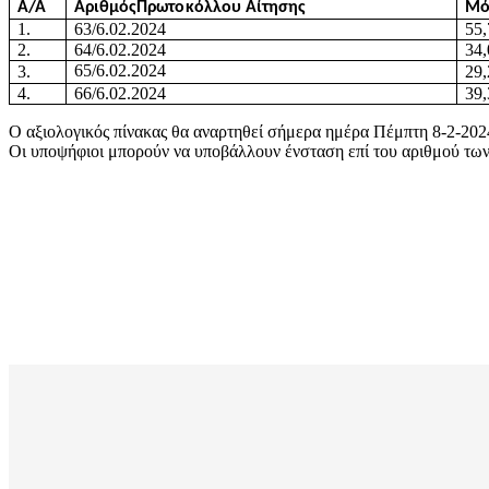
Α/Α
Αριθ
μό
ςΠρ
ωτο
κ
ό
λλ
ου
Αί
τ
ησης
Μό
1.
63/6.02.2024
55,
2.
64/6.02.2024
34
65/6.02.2024
3.
29,
4.
66/6.02.2024
39,
Ο αξιολογικός πίνακας θα αναρτηθεί σήμερα ημέρα Πέμπτη 8-2-202
Οι υποψήφιοι μπορούν να υποβάλλουν ένσταση επί του αριθμού των