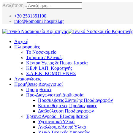
Αναζήτηση...
+30 2531351100
info@komotini-hospital.gr
Αρχική
Πληροφορίες
Το Νοσοκομείο
Τμήματα / Κλινικές
Κέντρα Υγείας & Περιφ. Ιατρεία
ΚΕ.Φ.Ι.ΑΠ. Κομοτηνής
Σ.Α.Ε.Κ. ΚΟΜΟΤΗΝΗΣ
Ανακοινώσεις
Προμήθειες-Διαγωνισμοί
Προμηθευτές
Προ-Διαγωνιστική Διαδικασία
Προσκλήσεις Σύνταξης Προδιαγραφών
Κατατεθειμένες Προδιαγραφές
Διαβούλευση Προδιαγραφών
Έρευνα Αγοράς - Εξωσυμβατικά
Υγειονομικό Υλικό
Αναλώσιμο/Λοιπό Υλικό
Υλικό Tεχνικής Yπηρεσίας