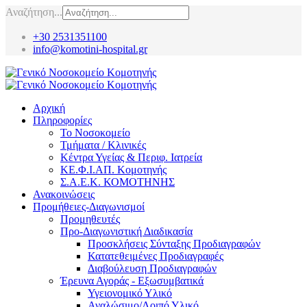
Αναζήτηση...
+30 2531351100
info@komotini-hospital.gr
Αρχική
Πληροφορίες
Το Νοσοκομείο
Τμήματα / Κλινικές
Κέντρα Υγείας & Περιφ. Ιατρεία
ΚΕ.Φ.Ι.ΑΠ. Κομοτηνής
Σ.Α.Ε.Κ. ΚΟΜΟΤΗΝΗΣ
Ανακοινώσεις
Προμήθειες-Διαγωνισμοί
Προμηθευτές
Προ-Διαγωνιστική Διαδικασία
Προσκλήσεις Σύνταξης Προδιαγραφών
Κατατεθειμένες Προδιαγραφές
Διαβούλευση Προδιαγραφών
Έρευνα Αγοράς - Εξωσυμβατικά
Υγειονομικό Υλικό
Αναλώσιμο/Λοιπό Υλικό