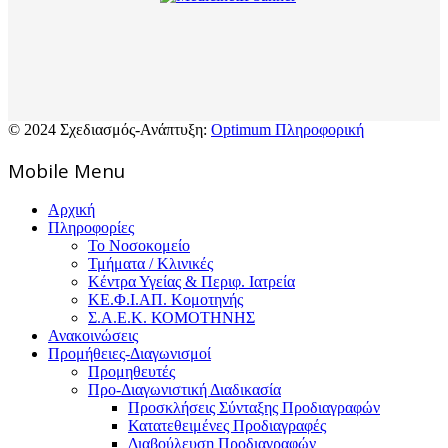
© 2024 Σχεδιασμός-Ανάπτυξη:
Optimum Πληροφορική
Mοbile Menu
Αρχική
Πληροφορίες
Το Νοσοκομείο
Τμήματα / Κλινικές
Κέντρα Υγείας & Περιφ. Ιατρεία
ΚΕ.Φ.Ι.ΑΠ. Κομοτηνής
Σ.Α.Ε.Κ. ΚΟΜΟΤΗΝΗΣ
Ανακοινώσεις
Προμήθειες-Διαγωνισμοί
Προμηθευτές
Προ-Διαγωνιστική Διαδικασία
Προσκλήσεις Σύνταξης Προδιαγραφών
Κατατεθειμένες Προδιαγραφές
Διαβούλευση Προδιαγραφών