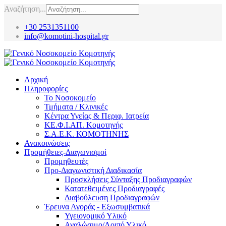
Αναζήτηση...
+30 2531351100
info@komotini-hospital.gr
Αρχική
Πληροφορίες
Το Νοσοκομείο
Τμήματα / Κλινικές
Κέντρα Υγείας & Περιφ. Ιατρεία
ΚΕ.Φ.Ι.ΑΠ. Κομοτηνής
Σ.Α.Ε.Κ. ΚΟΜΟΤΗΝΗΣ
Ανακοινώσεις
Προμήθειες-Διαγωνισμοί
Προμηθευτές
Προ-Διαγωνιστική Διαδικασία
Προσκλήσεις Σύνταξης Προδιαγραφών
Κατατεθειμένες Προδιαγραφές
Διαβούλευση Προδιαγραφών
Έρευνα Αγοράς - Εξωσυμβατικά
Υγειονομικό Υλικό
Αναλώσιμο/Λοιπό Υλικό