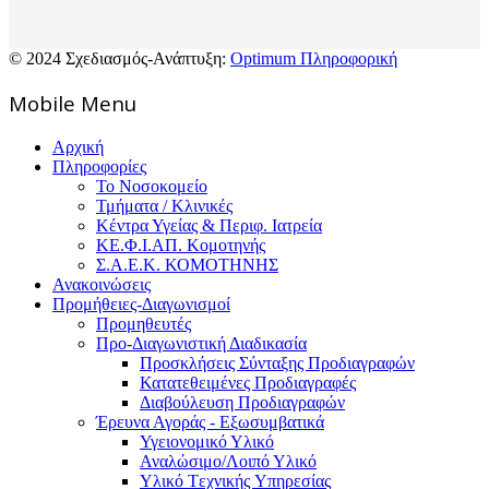
© 2024 Σχεδιασμός-Ανάπτυξη:
Optimum Πληροφορική
Mοbile Menu
Αρχική
Πληροφορίες
Το Νοσοκομείο
Τμήματα / Κλινικές
Κέντρα Υγείας & Περιφ. Ιατρεία
ΚΕ.Φ.Ι.ΑΠ. Κομοτηνής
Σ.Α.Ε.Κ. ΚΟΜΟΤΗΝΗΣ
Ανακοινώσεις
Προμήθειες-Διαγωνισμοί
Προμηθευτές
Προ-Διαγωνιστική Διαδικασία
Προσκλήσεις Σύνταξης Προδιαγραφών
Κατατεθειμένες Προδιαγραφές
Διαβούλευση Προδιαγραφών
Έρευνα Αγοράς - Εξωσυμβατικά
Υγειονομικό Υλικό
Αναλώσιμο/Λοιπό Υλικό
Υλικό Tεχνικής Yπηρεσίας