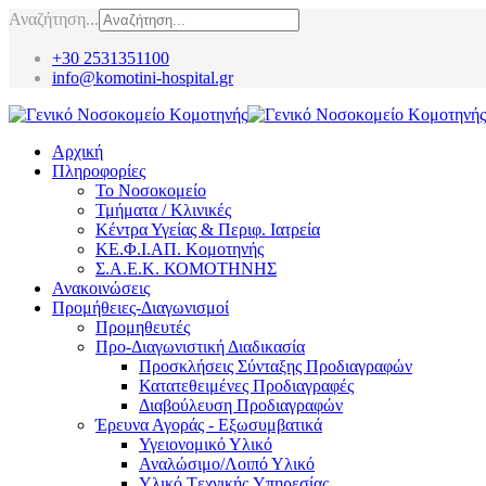
Αναζήτηση...
+30 2531351100
info@komotini-hospital.gr
Αρχική
Πληροφορίες
Το Νοσοκομείο
Τμήματα / Κλινικές
Κέντρα Υγείας & Περιφ. Ιατρεία
ΚΕ.Φ.Ι.ΑΠ. Κομοτηνής
Σ.Α.Ε.Κ. ΚΟΜΟΤΗΝΗΣ
Ανακοινώσεις
Προμήθειες-Διαγωνισμοί
Προμηθευτές
Προ-Διαγωνιστική Διαδικασία
Προσκλήσεις Σύνταξης Προδιαγραφών
Κατατεθειμένες Προδιαγραφές
Διαβούλευση Προδιαγραφών
Έρευνα Αγοράς - Εξωσυμβατικά
Υγειονομικό Υλικό
Αναλώσιμο/Λοιπό Υλικό
Υλικό Tεχνικής Yπηρεσίας