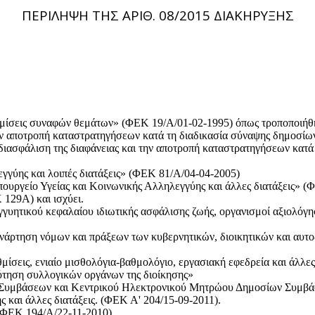
ΠΕΡΙΛΗΨΗ ΤΗΣ ΑΡΙΘ. 08/2015 ΔΙΑΚΗΡΥΞΗΣ
μίσεις συναφών θεμάτων» (ΦΕΚ 19/Α/01-02-1995) όπως τροποποιήθη
την αποτροπή καταστρατηγήσεων κατά τη διαδικασία σύναψης δημοσί
διασφάλιση της διαφάνειας και την αποτροπή καταστρατηγήσεων κα
γγύης και λοιπές διατάξεις» (ΦΕΚ 81/Α/04-04-2005)
ργείο Υγείας και Κοινωνικής Αλληλεγγύης και άλλες διατάξεις» (
129Α) και ισχύει.
γυητικού κεφαλαίου ιδιωτικής ασφάλισης ζωής, οργανισμοί αξιολόγησ
νάρτηση νόμων και πράξεων των κυβερνητικών, διοικητικών και αυτ
μίσεις, ενιαίο μισθολόγια-βαθμολόγιο, εργασιακή εφεδρεία και άλλε
ότηση συλλογικών οργάνων της διοίκησης»
Συμβάσεων και Κεντρικού Ηλεκτρονικού Μητρώου Δημοσίων Συμβάσε
ς και άλλες διατάξεις. (ΦΕΚ Α' 204/15-09-2011).
(ΦΕΚ 194/Α/22-11-2010)