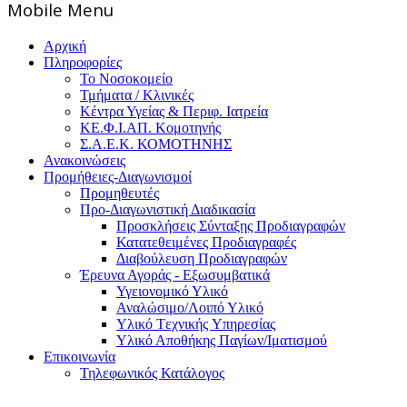
Mοbile Menu
Αρχική
Πληροφορίες
Το Νοσοκομείο
Τμήματα / Κλινικές
Κέντρα Υγείας & Περιφ. Ιατρεία
ΚΕ.Φ.Ι.ΑΠ. Κομοτηνής
Σ.Α.Ε.Κ. ΚΟΜΟΤΗΝΗΣ
Ανακοινώσεις
Προμήθειες-Διαγωνισμοί
Προμηθευτές
Προ-Διαγωνιστική Διαδικασία
Προσκλήσεις Σύνταξης Προδιαγραφών
Κατατεθειμένες Προδιαγραφές
Διαβούλευση Προδιαγραφών
Έρευνα Αγοράς - Εξωσυμβατικά
Υγειονομικό Υλικό
Αναλώσιμο/Λοιπό Υλικό
Υλικό Tεχνικής Yπηρεσίας
Υλικό Αποθήκης Παγίων/Ιματισμού
Επικοινωνία
Τηλεφωνικός Κατάλογος