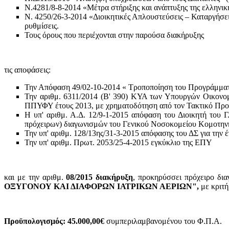
Ν.4281/8-8-2014 «Μέτρα στήριξης και ανάπτυξης της ελληνικ
Ν. 4250/26-3-2014 «Διοικητικές Απλουστεύσεις – Καταργήσ
ρυθμίσεις.
Τους όρους που περιέχονται στην παρούσα διακήρυξης
τις αποφάσεις:
Την Απόφαση 49/02-10-2014 « Τροποποίηση του Προγράμματ
Την αριθμ. 6311/2014 (Β' 390) ΚΥΑ των Υπουργών Οικονο
ΠΠΥΦΥ έτους 2013, με χρηματοδότηση από τον Τακτικό Προϋ
Η υπ' αριθμ. Α.Δ. 12/9-1-2015 απόφαση του Διοικητή του Γ
πρόχειρων) διαγωνισμών του Γενικού Νοσοκομείου Κομοτηνής
Την υπ' αριθμ. 128/13ης/31-3-2015 απόφασης του ΔΣ για την
Την υπ' αριθμ. Πρωτ. 2053/25-4-2015 εγκύκλιο της ΕΠΥ
και με την αριθμ.
08/2015 διακήρυξη
, προκηρύσσει πρόχειρο δι
ΟΞΥΓΟΝΟΥ ΚΑΙ ΔΙΑΦΟΡΩΝ ΙΑΤΡΙΚΩΝ ΑΕΡΙΩΝ",
με κριτή
Προϋπολογισμός: 45
.000,00€
συμπεριλαμβανομένου του Φ.Π.Α.