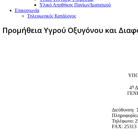
Υλικό Αποθήκης Παγίων/Ιματισμού
Επικοινωνία
Τηλεφωνικός Κατάλογος
Προμήθεια Υγρού Οξυγόνου και Διαφ
ΥΠΟ
η
4
Δ
ΓΕΝ
Διεύθυνση:
Πληροφορίες
Τηλέφωνο: 2
FAX: 25313