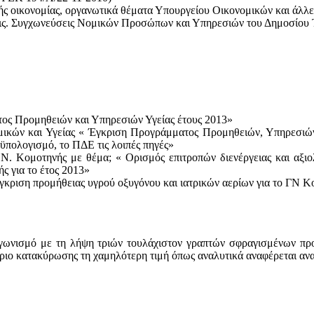
ής οικονομίας, οργανωτικά θέματα Υπουργείου Οικονομικών και άλλες
εις. Συγχωνεύσεις Νομικών Προσώπων και Υπηρεσιών του Δημοσίου Τ
ος Προμηθειών και Υπηρεσιών Υγείας έτους 2013»
μικών και Υγείας « Έγκριση Προγράμματος Προμηθειών, Υπηρεσι
πολογισμό, το ΠΔΕ τις λοιπές πηγές»
.Ν. Κομοτηνής με θέμα; « Ορισμός επιτροπών διενέργειας και αξιο
 για το έτος 2013»
 έγκριση προμήθειας υγρού οξυγόνου και ιατρικών αερίων για το ΓΝ 
αγωνισμό με τη λήψη τριών τουλάχιστον γραπτών σφραγισμένων πρ
ριο κατακύρωσης τη χαμηλότερη τιμή όπως αναλυτικά αναφέρεται αναφ