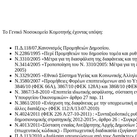
Το Γενικό Νοσοκομείο Κομοτηνής έχοντας υπόψη:
Π.Δ.118/07,Κανονισμός Προμηθειών Δημοσίου.
Ν.2286/1995 «Περί Προμηθειών του δημοσίου τομέα και ρυθ
Ν.3310/2005 «Μέτρα για τη διασφάλιση της διαφάνειας και 
Ν.3414/2005 «Τροποποίηση του Ν. 3310/2005: Μέτρα για τη 
2005)
Ν.3329/2005 «Εθνικό Σύστημα Υγείας και Κοινωνικής Αλληλε
Ν.3580/2007 «Προμήθειες Φορέων εποπτευόμενων από το Υπου
3846/10 (ΦΕΚ 66Α), 3867/10 (ΦΕΚ 128Α) και 3868/10 (ΦΕΚ 
Ν. 3867/3-8-2010 «Εποπτεία ιδιωτικής ασφάλισης, σύσταση εγ
Υπουργείου Οικονομικών» άρθρο 27 παρ. 11
Ν.3861/2010 «Ενίσχυση της διαφάνειας με την υποχρεωτική α
άλλες διατάξεις» (ΦΕΚ 112/Α/13-07-2010)
Ν.4024/2011 (ΦΕΚ 226 Α/27-10-2011) : «Συνταξιοδοτικές ρυθ
δημοσιονομικής στρατηγικής 2012-2015», άρθρο 26 : «Συγκρ
Ν.4013/2011«Σύσταση ενιαίας Ανεξάρτητης Αρχής Δημοσίων 
(πτωχευτικός κώδικας) - Προπτωχευτική διαδικασία εξυγίανση
Π.Δ.113/2010 «Ανάληψη υποχρεώσεων από τους Διατάκτες» 