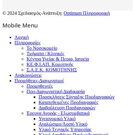
© 2024 Σχεδιασμός-Ανάπτυξη:
Optimum Πληροφορική
Mοbile Menu
Αρχική
Πληροφορίες
Το Νοσοκομείο
Τμήματα / Κλινικές
Κέντρα Υγείας & Περιφ. Ιατρεία
ΚΕ.Φ.Ι.ΑΠ. Κομοτηνής
Σ.Α.Ε.Κ. ΚΟΜΟΤΗΝΗΣ
Ανακοινώσεις
Προμήθειες-Διαγωνισμοί
Προμηθευτές
Προ-Διαγωνιστική Διαδικασία
Προσκλήσεις Σύνταξης Προδιαγραφών
Κατατεθειμένες Προδιαγραφές
Διαβούλευση Προδιαγραφών
Έρευνα Αγοράς - Εξωσυμβατικά
Υγειονομικό Υλικό
Αναλώσιμο/Λοιπό Υλικό
Υλικό Tεχνικής Yπηρεσίας
Υλικό Αποθήκης Παγίων/Ιματισμού