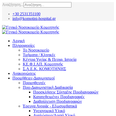
Αναζήτηση...
+30 2531351100
info@komotini-hospital.gr
Αρχική
Πληροφορίες
Το Νοσοκομείο
Τμήματα / Κλινικές
Κέντρα Υγείας & Περιφ. Ιατρεία
ΚΕ.Φ.Ι.ΑΠ. Κομοτηνής
Σ.Α.Ε.Κ. ΚΟΜΟΤΗΝΗΣ
Ανακοινώσεις
Προμήθειες-Διαγωνισμοί
Προμηθευτές
Προ-Διαγωνιστική Διαδικασία
Προσκλήσεις Σύνταξης Προδιαγραφών
Κατατεθειμένες Προδιαγραφές
Διαβούλευση Προδιαγραφών
Έρευνα Αγοράς - Εξωσυμβατικά
Υγειονομικό Υλικό
Αναλώσιμο/Λοιπό Υλικό