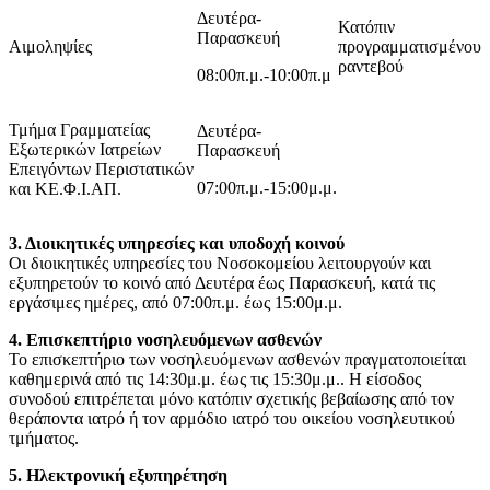
Δευτέρα-
Κατόπιν
Παρασκευή
Αιμοληψίες
προγραμματισμένου
ραντεβού
08:00π.μ.-10:00π.μ
Τμήμα Γραμματείας
Δευτέρα-
Εξωτερικών Ιατρείων
Παρασκευή
Επειγόντων Περιστατικών
07:00π.μ.-15:00μ.μ.
και ΚΕ.Φ.Ι.ΑΠ.
3. Διοικητικές υπηρεσίες και υποδοχή κοινού
Οι διοικητικές υπηρεσίες του Νοσοκομείου λειτουργούν και
εξυπηρετούν το κοινό από Δευτέρα έως Παρασκευή, κατά τις
εργάσιμες ημέρες, από 07:00π.μ. έως 15:00μ.μ.
4. Επισκεπτήριο νοσηλευόμενων ασθενών
Το επισκεπτήριο των νοσηλευόμενων ασθενών πραγματοποιείται
καθημερινά από τις 14:30μ.μ. έως τις 15:30μ.μ.. Η είσοδος
συνοδού επιτρέπεται μόνο κατόπιν σχετικής βεβαίωσης από τον
θεράποντα ιατρό ή τον αρμόδιο ιατρό του οικείου νοσηλευτικού
τμήματος.
5. Ηλεκτρονική εξυπηρέτηση