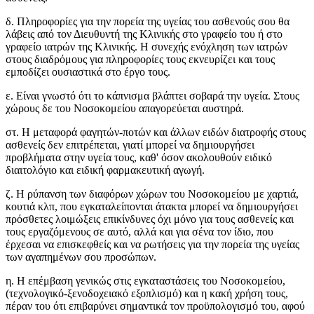
δ. Πληροφορίες για την πορεία της υγείας του ασθενούς σου θα
λάβεις από τον Διευθυντή της Κλινικής στο γραφείο του ή στο
γραφείο ιατρών της Κλινικής. Η συνεχής ενόχληση των ιατρών
στους διαδρόμους για πληροφορίες τους εκνευρίζει και τους
εμποδίζει ουσιαστικά στο έργο τους.
ε. Είναι γνωστό ότι το κάπνισμα βλάπτει σοβαρά την υγεία. Στους
χώρους δε του Νοσοκομείου απαγορεύεται αυστηρά.
στ. Η μεταφορά φαγητών-ποτών και άλλων ειδών διατροφής στους
ασθενείς δεν επιτρέπεται, γιατί μπορεί να δημιουργήσει
προβλήματα στην υγεία τους, καθ' όσον ακολουθούν ειδικό
διαιτολόγιο και ειδική φαρμακευτική αγωγή.
ζ. Η ρύπανση των διαφόρων χώρων του Νοσοκομείου με χαρτιά,
κουτιά κλπ, που εγκαταλείπονται άτακτα μπορεί να δημιουργήσει
πρόσθετες λοιμώξεις επικίνδυνες όχι μόνο για τους ασθενείς και
τους εργαζόμενους σε αυτό, αλλά και για σένα τον ίδιο, που
έρχεσαι να επισκεφθείς και να ρωτήσεις για την πορεία της υγείας
των αγαπημένων σου προσώπων.
η. Η επέμβαση γενικώς στις εγκαταστάσεις του Νοσοκομείου,
(τεχνολογικό-ξενοδοχειακό εξοπλισμό) και η κακή χρήση τους,
πέραν του ότι επιβαρύνει σημαντικά τον προϋπολογισμό του, αφού