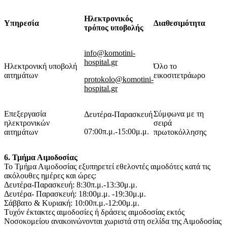
Ηλεκτρονικός
Υπηρεσία
Διαθεσιμότητα
τρόπος υποβολής
info@komotini-
hospital.gr
Ηλεκτρονική υποβολή
Όλο το
αιτημάτων
εικοσιτετράωρο
protokolo@komotini-
hospital.gr
Επεξεργασία
Σύμφωνα με τη
Δευτέρα-Παρασκευή
ηλεκτρονικών
σειρά
07:00π.μ.-15:00μ.μ.
αιτημάτων
πρωτοκόλλησης
6. Τμήμα Αιμοδοσίας
Το Τμήμα Αιμοδοσίας εξυπηρετεί εθελοντές αιμοδότες κατά τις
ακόλουθες ημέρες και ώρες:
Δευτέρα-Παρασκευή: 8:30π.μ.-13:30μ.μ.
Δευτέρα- Παρασκευή: 18:00μ.μ. -19:30μ.μ.
Σάββατο & Κυριακή: 10:00π.μ.-12:00μ.μ.
Τυχόν έκτακτες αιμοδοσίες ή δράσεις αιμοδοσίας εκτός
Νοσοκομείου ανακοινώνονται χωριστά στη σελίδα της Αιμοδοσίας