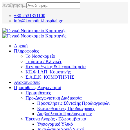
Αναζήτηση...
+30 2531351100
info@komotini-hospital.gr
Αρχική
Πληροφορίες
Το Νοσοκομείο
Τμήματα / Κλινικές
Κέντρα Υγείας & Περιφ. Ιατρεία
ΚΕ.Φ.Ι.ΑΠ. Κομοτηνής
Σ.Α.Ε.Κ. ΚΟΜΟΤΗΝΗΣ
Ανακοινώσεις
Προμήθειες-Διαγωνισμοί
Προμηθευτές
Προ-Διαγωνιστική Διαδικασία
Προσκλήσεις Σύνταξης Προδιαγραφών
Κατατεθειμένες Προδιαγραφές
Διαβούλευση Προδιαγραφών
Έρευνα Αγοράς - Εξωσυμβατικά
Υγειονομικό Υλικό
Αναλώσιμο/Λοιπό Υλικό