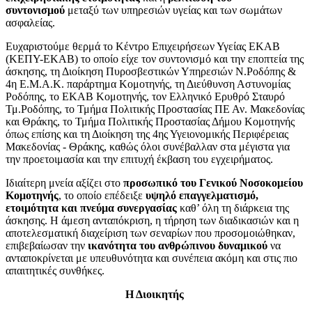
συντονισμού
μεταξύ των υπηρεσιών υγείας και των σωμάτων
ασφαλείας.
Ευχαριστούμε θερμά το Κέντρο Επιχειρήσεων Υγείας ΕΚΑΒ
(ΚΕΠΥ-ΕΚΑΒ) το οποίο είχε τον συντονισμό και την εποπτεία της
άσκησης, τη Διοίκηση Πυροσβεστικών Υπηρεσιών Ν.Ροδόπης &
4η Ε.Μ.Α.Κ. παράρτημα Κομοτηνής, τη Διεύθυνση Αστυνομίας
Ροδόπης, το ΕΚΑΒ Κομοτηνής, τον Ελληνικό Ερυθρό Σταυρό
Τμ.Ροδόπης, το Τμήμα Πολιτικής Προστασίας ΠΕ Αν. Μακεδονίας
και Θράκης, το Τμήμα Πολιτικής Προστασίας Δήμου Κομοτηνής
όπως επίσης και τη Διοίκηση της 4ης Υγειονομικής Περιφέρειας
Μακεδονίας - Θράκης, καθώς όλοι συνέβαλλαν στα μέγιστα για
την προετοιμασία και την επιτυχή έκβαση του εγχειρήματος.
Ιδιαίτερη μνεία αξίζει στο
προσωπικό του Γενικού Νοσοκομείου
Κομοτηνής
, το οποίο επέδειξε
υψηλό επαγγελματισμό,
ετοιμότητα και πνεύμα συνεργασίας
καθ’ όλη τη διάρκεια της
άσκησης. Η άμεση ανταπόκριση, η τήρηση των διαδικασιών και η
αποτελεσματική διαχείριση των σεναρίων που προσομοιώθηκαν,
επιβεβαίωσαν την
ικανότητα του ανθρώπινου δυναμικού
να
ανταποκρίνεται με υπευθυνότητα και συνέπεια ακόμη και στις πιο
απαιτητικές συνθήκες.
Η Διοικητής