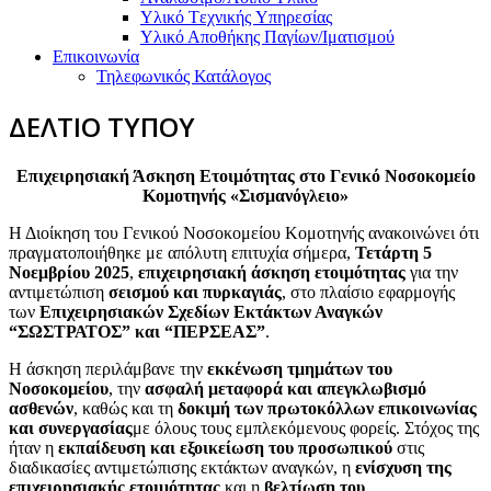
Υλικό Tεχνικής Yπηρεσίας
Υλικό Αποθήκης Παγίων/Ιματισμού
Επικοινωνία
Τηλεφωνικός Κατάλογος
ΔΕΛΤΙΟ ΤΥΠΟΥ
Επιχειρησιακή Άσκηση Ετοιμότητας στο Γενικό Νοσοκομείο
Κομοτηνής «Σισμανόγλειο»
Η Διοίκηση του Γενικού Νοσοκομείου Κομοτηνής ανακοινώνει ότι
πραγματοποιήθηκε με απόλυτη επιτυχία σήμερα,
Τετάρτη 5
Νοεμβρίου 2025
,
επιχειρησιακή άσκηση ετοιμότητας
για την
αντιμετώπιση
σεισμού και πυρκαγιάς
, στο πλαίσιο εφαρμογής
των
Επιχειρησιακών Σχεδίων Εκτάκτων Αναγκών
“ΣΩΣΤΡΑΤΟΣ” και “ΠΕΡΣΕΑΣ”
.
Η άσκηση περιλάμβανε την
εκκένωση τμημάτων του
Νοσοκομείου
, την
ασφαλή μεταφορά και απεγκλωβισμό
ασθενών
, καθώς και τη
δοκιμή των πρωτοκόλλων επικοινωνίας
και συνεργασίας
με όλους τους εμπλεκόμενους φορείς. Στόχος της
ήταν η
εκπαίδευση και εξοικείωση του προσωπικού
στις
διαδικασίες αντιμετώπισης εκτάκτων αναγκών, η
ενίσχυση της
επιχειρησιακής ετοιμότητας
και η
βελτίωση του