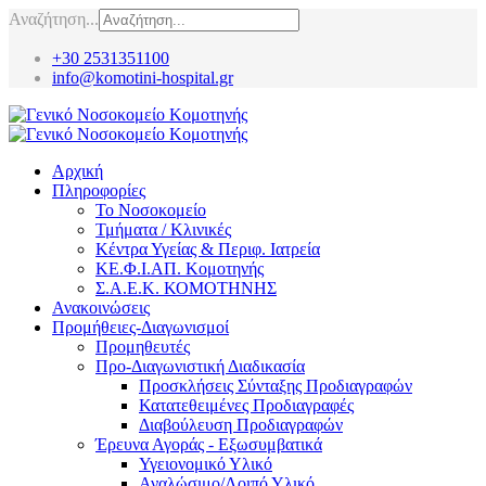
Αναζήτηση...
+30 2531351100
info@komotini-hospital.gr
Αρχική
Πληροφορίες
Το Νοσοκομείο
Τμήματα / Κλινικές
Κέντρα Υγείας & Περιφ. Ιατρεία
ΚΕ.Φ.Ι.ΑΠ. Κομοτηνής
Σ.Α.Ε.Κ. ΚΟΜΟΤΗΝΗΣ
Ανακοινώσεις
Προμήθειες-Διαγωνισμοί
Προμηθευτές
Προ-Διαγωνιστική Διαδικασία
Προσκλήσεις Σύνταξης Προδιαγραφών
Κατατεθειμένες Προδιαγραφές
Διαβούλευση Προδιαγραφών
Έρευνα Αγοράς - Εξωσυμβατικά
Υγειονομικό Υλικό
Αναλώσιμο/Λοιπό Υλικό