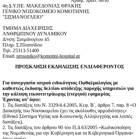
Αριθμ. πρωτ. 6836
4η Δ.Υ.ΠΕ. ΜΑΚΕΔΟΝΙΑΣ ΘΡΑΚΗΣ
ΓΕΝΙΚΟ ΝΟΣΟΚΟΜΕΙΟ ΚΟΜΟΤΗΝΗΣ
"ΣΙΣΜΑΝΟΓΛΕΙΟ"
ΤΜΗΜΑ ΔΙΑΧΕΙΡΙΣΗΣ
ΑΝΘΡΩΠΙΝΟΥ ΔΥΝΑΜΙΚΟΥ
Δ/νση: Σισμάνογλου 45
Πληρ. Σ.Πλατσίδου
Τηλ: 25313-51400
Email:
prosopiko@komotini-hospital.gr
ΠΡΟΣΚΛΗΣΗ ΕΚΔΗΛΩΣΗΣ ΕΝΔΙΑΦΕΡΟΝΤΟΣ
Για συνεργασία ιατρού ειδικότητας Οφθαλμολογίας με
καθεστώς έκδοσης δελτίου απόδειξης παροχής υπηρεσιών για
την κάλυψη εικοσιτετράωρης (ενεργού) εφημερίας
Έχοντας υπ’ όψιν:
1. Τις διατάξεις του Ν. 3329/4.4.2005, Κεφ. Β΄, άρθρο 7, παρ. 8 «Ο
Διοικητής του Νοσοκομείου έχει τις ακόλουθες αρμοδιότητες»
(Εθνικό Σύστημα Υγείας και Κοινωνικής Αλληλεγγύης και λοιπές
διατάξεις).
2. Τις διατάξεις του άρθρου 90 του Π.Δ 63/2005 «Κωδικοποίηση
της Νομοθεσίας για την Κυβέρνηση και τα Κυβερνητικά Όργανα»
όπως ισχύει.