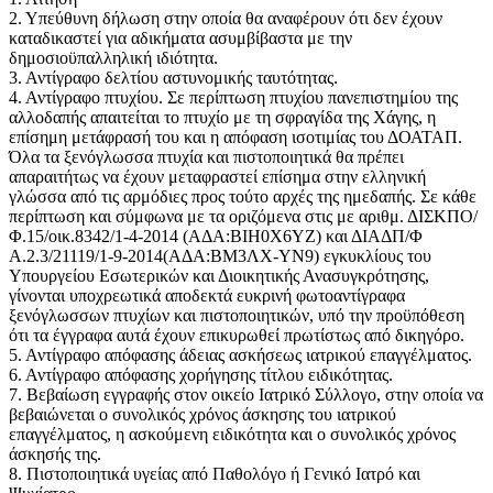
2. Υπεύθυνη δήλωση στην οποία θα αναφέρουν ότι δεν έχουν
καταδικαστεί για αδικήματα ασυμβίβαστα με την
δημοσιοϋπαλληλική ιδιότητα.
3. Αντίγραφο δελτίου αστυνομικής ταυτότητας.
4. Αντίγραφο πτυχίου. Σε περίπτωση πτυχίου πανεπιστημίου της
αλλοδαπής απαιτείται το πτυχίο με τη σφραγίδα της Χάγης, η
επίσημη μετάφρασή του και η απόφαση ισοτιμίας του ΔΟΑΤΑΠ.
Όλα τα ξενόγλωσσα πτυχία και πιστοποιητικά θα πρέπει
απαραιτήτως να έχουν μεταφραστεί επίσημα στην ελληνική
γλώσσα από τις αρμόδιες προς τούτο αρχές της ημεδαπής. Σε κάθε
περίπτωση και σύμφωνα με τα οριζόμενα στις με αριθμ. ΔΙΣΚΠΟ/
Φ.15/οικ.8342/1-4-2014 (ΑΔΑ:ΒΙΗ0Χ6ΥΖ) και ΔΙΑΔΠ/Φ
Α.2.3/21119/1-9-2014(ΑΔΑ:ΒΜ3ΛΧ-ΥΝ9) εγκυκλίους του
Υπουργείου Εσωτερικών και Διοικητικής Ανασυγκρότησης,
γίνονται υποχρεωτικά αποδεκτά ευκρινή φωτοαντίγραφα
ξενόγλωσσων πτυχίων και πιστοποιητικών, υπό την προϋπόθεση
ότι τα έγγραφα αυτά έχουν επικυρωθεί πρωτίστως από δικηγόρο.
5. Αντίγραφο απόφασης άδειας ασκήσεως ιατρικού επαγγέλματος.
6. Αντίγραφο απόφασης χορήγησης τίτλου ειδικότητας.
7. Βεβαίωση εγγραφής στον οικείο Ιατρικό Σύλλογο, στην οποία να
βεβαιώνεται ο συνολικός χρόνος άσκησης του ιατρικού
επαγγέλματος, η ασκούμενη ειδικότητα και ο συνολικός χρόνος
άσκησής της.
8. Πιστοποιητικά υγείας από Παθολόγο ή Γενικό Ιατρό και