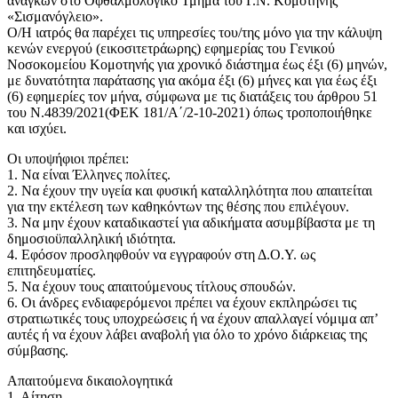
αναγκών στο Οφθαλμολογικό Τμήμα του Γ.Ν. Κομοτηνής
«Σισμανόγλειο».
Ο/Η ιατρός θα παρέχει τις υπηρεσίες του/της μόνο για την κάλυψη
κενών ενεργού (εικοσιτετράωρης) εφημερίας του Γενικού
Νοσοκομείου Κομοτηνής για χρονικό διάστημα έως έξι (6) μηνών,
με δυνατότητα παράτασης για ακόμα έξι (6) μήνες και για έως έξι
(6) εφημερίες τον μήνα, σύμφωνα με τις διατάξεις του άρθρου 51
του Ν.4839/2021(ΦΕΚ 181/Α΄/2-10-2021) όπως τροποποιήθηκε
και ισχύει.
Οι υποψήφιοι πρέπει:
1. Να είναι Έλληνες πολίτες.
2. Να έχουν την υγεία και φυσική καταλληλότητα που απαιτείται
για την εκτέλεση των καθηκόντων της θέσης που επιλέγουν.
3. Να μην έχουν καταδικαστεί για αδικήματα ασυμβίβαστα με τη
δημοσιοϋπαλληλική ιδιότητα.
4. Εφόσον προσληφθούν να εγγραφούν στη Δ.Ο.Υ. ως
επιτηδευματίες.
5. Να έχουν τους απαιτούμενους τίτλους σπουδών.
6. Οι άνδρες ενδιαφερόμενοι πρέπει να έχουν εκπληρώσει τις
στρατιωτικές τους υποχρεώσεις ή να έχουν απαλλαγεί νόμιμα απ’
αυτές ή να έχουν λάβει αναβολή για όλο το χρόνο διάρκειας της
σύμβασης.
Απαιτούμενα δικαιολογητικά
1. Αίτηση