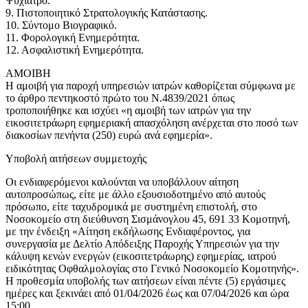
Ψυχίατρο.
9. Πιστοποιητικό Στρατολογικής Κατάστασης.
10. Σύντομο Βιογραφικό.
11. Φορολογική Ενημερότητα.
12. Ασφαλιστική Ενημερότητα.
ΑΜΟΙΒΗ
Η αμοιβή για παροχή υπηρεσιών ιατρών καθορίζεται σύμφωνα με
το άρθρο πεντηκοστό πρώτο του Ν.4839/2021 όπως
τροποποιήθηκε και ισχύει «η αμοιβή των ιατρών για την
εικοσιτετράωρη εφημεριακή απασχόληση ανέρχεται στο ποσό των
διακοσίων πενήντα (250) ευρώ ανά εφημερία».
Υποβολή αιτήσεων συμμετοχής
Οι ενδιαφερόμενοι καλούνται να υποβάλλουν αίτηση
αυτοπροσώπως, είτε με άλλο εξουσιοδοτημένο από αυτούς
πρόσωπο, είτε ταχυδρομικά με συστημένη επιστολή, στο
Νοσοκομείο στη διεύθυνση Σισμάνογλου 45, 691 33 Κομοτηνή,
με την ένδειξη «Αίτηση εκδήλωσης Ενδιαφέροντος, για
συνεργασία με Δελτίο Απόδειξης Παροχής Υπηρεσιών για την
κάλυψη κενών ενεργών (εικοσιτετράωρης) εφημερίας, ιατρού
ειδικότητας Οφθαλμολογίας στο Γενικό Νοσοκομείο Κομοτηνής».
Η προθεσμία υποβολής των αιτήσεων είναι πέντε (5) εργάσιμες
ημέρες και ξεκινάει από 01/04/2026 έως και 07/04/2026 και ώρα
15:00.