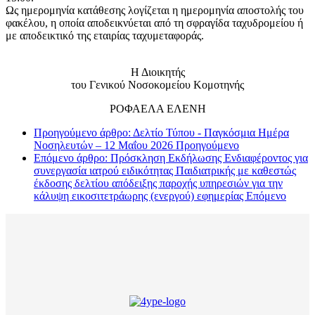
Ως ημερομηνία κατάθεσης λογίζεται η ημερομηνία αποστολής του
φακέλου, η οποία αποδεικνύεται από τη σφραγίδα ταχυδρομείου ή
με αποδεικτικό της εταιρίας ταχυμεταφοράς.
Η Διοικητής
του Γενικού Νοσοκομείου Κομοτηνής
ΡΟΦΑΕΛΑ ΕΛΕΝΗ
Προηγούμενο άρθρο: Δελτίο Τύπου - Παγκόσμια Ημέρα
Νοσηλευτών – 12 Μαΐου 2026
Προηγούμενο
Επόμενο άρθρο: Πρόσκληση Εκδήλωσης Ενδιαφέροντος για
συνεργασία ιατρού ειδικότητας Παιδιατρικής με καθεστώς
έκδοσης δελτίου απόδειξης παροχής υπηρεσιών για την
κάλυψη εικοσιτετράωρης (ενεργού) εφημερίας
Επόμενο