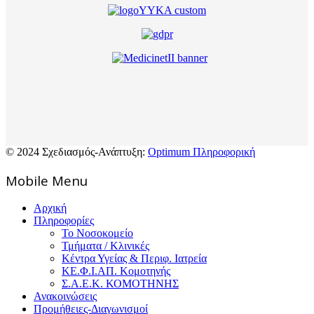
© 2024 Σχεδιασμός-Ανάπτυξη:
Optimum Πληροφορική
Mοbile Menu
Αρχική
Πληροφορίες
Το Νοσοκομείο
Τμήματα / Κλινικές
Κέντρα Υγείας & Περιφ. Ιατρεία
ΚΕ.Φ.Ι.ΑΠ. Κομοτηνής
Σ.Α.Ε.Κ. ΚΟΜΟΤΗΝΗΣ
Ανακοινώσεις
Προμήθειες-Διαγωνισμοί