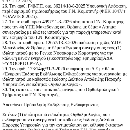
τ.Α/12.12.2025).
26. Την αριθ. Γ4β/Γ.Π. οικ. 36214/18-8-2025 Υπουργική Απόφαση,
περί διορισμού της Διοικήτριας του Γ.Ν. Κομοτηνής (ΦΕΚ 1047/ τ.
ΥΟΔΔ/18-8-2025).
27. Το με αριθ. πρωτ.4997/11-3-2026 αίτημα του Γ.Ν. Κομοτηνής
προς την 4η ΥΠΕ Μακεδονίας και Θράκης με θέμα « Αίτημα
συνεργασίας με ιδιώτες ιατρούς για την παροχή υπηρεσιών κατά
την εφημερία του Γ.Ν. Κομοτηνής».
28. Την με αριθ. πρωτ. 12657/13-3-2026 απόφαση της 4ης Υ.ΠΕ.
Μακεδονίας & Θράκης με θέμα «Έγκριση συνεργασίας ενός (1)
ιδιώτη ιατρού με το Γενικό Νοσοκομείο Κομοτηνής για την
κάλυψη κενών ενεργού (εικοσιτετράωρης) εφημερίας(ΑΔΑ
ΨΥΧΟΟΡ1Ο-ΡΨΛ).
29. Την αριθ. 173/14ης/31-3-2026 απόφαση του Δ.Σ με θέμα
«Έγκριση Έκδοσης Εκδήλωσης Ενδιαφέροντος για συνεργασία, με
ιδιώτη ιατρό με καθεστώς έκδοσης Δελτίου Απόδειξης Παροχής
Υπηρεσιών, ειδικότητας Οφθαλμολογίας».
30. Τις έκτακτες και επιτακτικές ανάγκες του Οφθαλμολογικού
Τμήματος του Γ.Ν. Κομοτηνής.
Απευθύνει Πρόσκληση Εκδήλωσης Ενδιαφέροντος
Σε έναν (1) ιδιώτη ιατρό ειδικότητας Οφθαλμολογίας, που
ενδιαφέρεται να συνεργαστεί με καθεστώς έκδοσης Δελτίου
Παροχής Υπηρεσιών για την αντιμετώπιση και κάλυψη έκτακτων