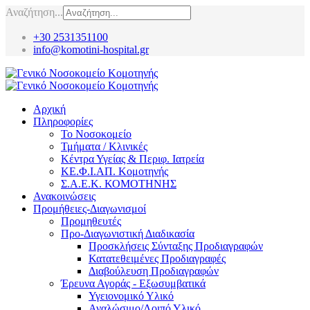
Αναζήτηση...
+30 2531351100
info@komotini-hospital.gr
Αρχική
Πληροφορίες
Το Νοσοκομείο
Τμήματα / Κλινικές
Κέντρα Υγείας & Περιφ. Ιατρεία
ΚΕ.Φ.Ι.ΑΠ. Κομοτηνής
Σ.Α.Ε.Κ. ΚΟΜΟΤΗΝΗΣ
Ανακοινώσεις
Προμήθειες-Διαγωνισμοί
Προμηθευτές
Προ-Διαγωνιστική Διαδικασία
Προσκλήσεις Σύνταξης Προδιαγραφών
Κατατεθειμένες Προδιαγραφές
Διαβούλευση Προδιαγραφών
Έρευνα Αγοράς - Εξωσυμβατικά
Υγειονομικό Υλικό
Αναλώσιμο/Λοιπό Υλικό