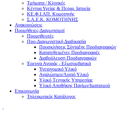
Τμήματα / Κλινικές
Κέντρα Υγείας & Περιφ. Ιατρεία
ΚΕ.Φ.Ι.ΑΠ. Κομοτηνής
Σ.Α.Ε.Κ. ΚΟΜΟΤΗΝΗΣ
Ανακοινώσεις
Προμήθειες-Διαγωνισμοί
Προμηθευτές
Προ-Διαγωνιστική Διαδικασία
Προσκλήσεις Σύνταξης Προδιαγραφών
Κατατεθειμένες Προδιαγραφές
Διαβούλευση Προδιαγραφών
Έρευνα Αγοράς - Εξωσυμβατικά
Υγειονομικό Υλικό
Αναλώσιμο/Λοιπό Υλικό
Υλικό Tεχνικής Yπηρεσίας
Υλικό Αποθήκης Παγίων/Ιματισμού
Επικοινωνία
Τηλεφωνικός Κατάλογος