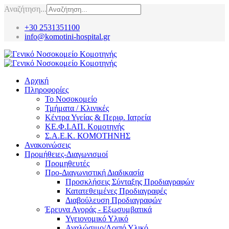
Αναζήτηση...
+30 2531351100
info@komotini-hospital.gr
Αρχική
Πληροφορίες
Το Νοσοκομείο
Τμήματα / Κλινικές
Κέντρα Υγείας & Περιφ. Ιατρεία
ΚΕ.Φ.Ι.ΑΠ. Κομοτηνής
Σ.Α.Ε.Κ. ΚΟΜΟΤΗΝΗΣ
Ανακοινώσεις
Προμήθειες-Διαγωνισμοί
Προμηθευτές
Προ-Διαγωνιστική Διαδικασία
Προσκλήσεις Σύνταξης Προδιαγραφών
Κατατεθειμένες Προδιαγραφές
Διαβούλευση Προδιαγραφών
Έρευνα Αγοράς - Εξωσυμβατικά
Υγειονομικό Υλικό
Αναλώσιμο/Λοιπό Υλικό