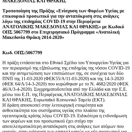
ΜΑΚΕΔΟΝΙΑΣ ΚΑΙ ΘΡΑΚΗΣ
Τροποποίηση της Πράξης «Ενίσχυση των Φορέων Υγείας με
επικουρικό προσωπικό για την ανταπόκριση στις ανάγκες
λόγω της επιδημίας COVID-19 στην Περιφέρεια
ΑΝΑΤΟΛΙΚΗΣ ΜΑΚΕΔΟΝΙΑΣ ΚΑΙ ΘΡΑΚΗΣ» με Κωδικό
ΟΠΣ 5067799 στο Επιχειρησιακό Πρόγραμμα «Ανατολική
Μακεδονία Θράκη 2014-2020»
Κωδ. ΟΠΣ:5067799
Η πράξη εντάσσεται στο Εθνικό Σχέδιο του Υπουργείου Υγείας για
τον περιορισμό της εξάπλωσης της επιδημίας της νόσου COVID-19
και την αντιμετώπιση των επιπτώσεων της, σε συνέχεια των δύο
ΠΝΠ της 11-03-2020 (ΦΕΚ55/Α/11-03-2020) και της 14-3-2020
(ΦΕΚ 64/Α/14-3-2020) που κυρώθηκαν με το Ν. 4682/2020 (ΦΕΚ
46/Α/3-4-2020). Συγχρηματοδοτείται από την Ελλάδα και την Ε.Ε.
μέσω του Ε.Π. της Περιφέρειας ΑΝΑΤΟΛΙΚΗΣ ΜΑΚΕΔΟΝΙΑΣ
ΚΑΙ ΘΡΑΚΗΣ, Ευρωπαϊκό Κοινωνικό Ταμείο (ΕΚΤ).
Η δράση αποσκοπεί στην λειτουργική ετοιμότητα και
ανθεκτικότητα του συστήματος υγείας στο πλαίσιο της
υγειονομικής κρίσης λόγω COVID-19. Ειδικότερα η ενδυνάμωση
των φορέων και του προσωπικού έχει στόχο την
αποτελεσματικότερη ανταπόκριση στις ανάγκες των ατόμων που
νοσούν, στην ενίσχυση των επαγγελματιών με νέο προσωπικό για