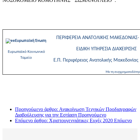
ΝΟΣΟΚΟΜΕΙΟ ΚΟΜΟΤΗΝΗΣ ‘’ΣΙΣΜΑΝΟΓΛΕΙΟ’’.
ΠΕΡΙΦΕΡΕΙΑ ΑΝΑΤΟΛΙΚΗΣ ΜΑΚΕΔΟΝΙΑΣ-
Ευρωπαϊκή Ένωση
ΕΙΔΙΚΗ ΥΠΗΡΕΣΙΑ ΔΙΑΧΕΙΡΙΣΗΣ
Ευρωπαϊκό Κοινωνικό
Ταμείο
Ε.Π. Περιφέρειας Ανατολικής Μακεδονίας
Με τη συγχρηματοδότηση της Ελλάδας
Προηγούμενο άρθρο: Ανακοίνωση Τεχνικών Προδιαγραφών
Διαβούλευσης για την Εστίαση
Προηγούμενο
Επόμενο άρθρο: Χριστουγεννιάτικες Ευχές 2020
Επόμενο