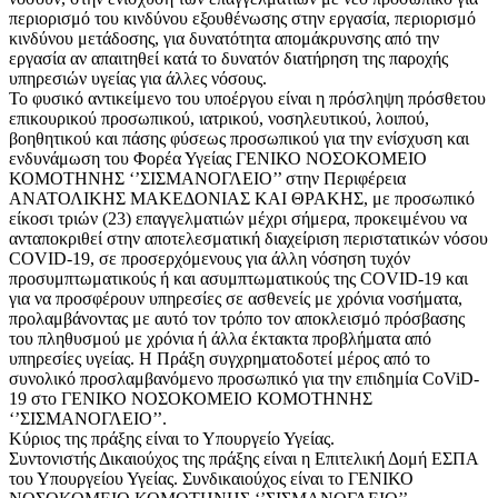
περιορισμό του κινδύνου εξουθένωσης στην εργασία, περιορισμό
κινδύνου μετάδοσης, για δυνατότητα απομάκρυνσης από την
εργασία αν απαιτηθεί κατά το δυνατόν διατήρηση της παροχής
υπηρεσιών υγείας για άλλες νόσους.
Το φυσικό αντικείμενο του υποέργου είναι η πρόσληψη πρόσθετου
επικουρικού προσωπικού, ιατρικού, νοσηλευτικού, λοιπού,
βοηθητικού και πάσης φύσεως προσωπικού για την ενίσχυση και
ενδυνάμωση του Φορέα Υγείας ΓΕΝΙΚΟ ΝΟΣΟΚΟΜΕΙΟ
ΚΟΜΟΤΗΝΗΣ ‘’ΣΙΣΜΑΝΟΓΛΕΙΟ’’ στην Περιφέρεια
ΑΝΑΤΟΛΙΚΗΣ ΜΑΚΕΔΟΝΙΑΣ ΚΑΙ ΘΡΑΚΗΣ, με προσωπικό
είκοσι τριών (23) επαγγελματιών μέχρι σήμερα, προκειμένου να
ανταποκριθεί στην αποτελεσματική διαχείριση περιστατικών νόσου
COVID-19, σε προσερχόμενους για άλλη νόσηση τυχόν
προσυμπτωματικούς ή και ασυμπτωματικούς της COVID-19 και
για να προσφέρουν υπηρεσίες σε ασθενείς με χρόνια νοσήματα,
προλαμβάνοντας με αυτό τον τρόπο τον αποκλεισμό πρόσβασης
του πληθυσμού με χρόνια ή άλλα έκτακτα προβλήματα από
υπηρεσίες υγείας. Η Πράξη συγχρηματοδοτεί μέρος από το
συνολικό προσλαμβανόμενο προσωπικό για την επιδημία CoViD-
19 στο ΓΕΝΙΚΟ ΝΟΣΟΚΟΜΕΙΟ ΚΟΜΟΤΗΝΗΣ
‘’ΣΙΣΜΑΝΟΓΛΕΙΟ’’.
Κύριος της πράξης είναι το Υπουργείο Υγείας.
Συντονιστής Δικαιούχος της πράξης είναι η Επιτελική Δομή ΕΣΠΑ
του Υπουργείου Υγείας. Συνδικαιούχος είναι το ΓΕΝΙΚΟ