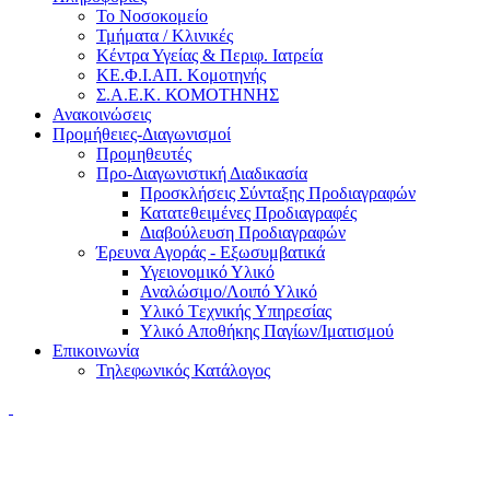
Το Νοσοκομείο
Τμήματα / Κλινικές
Κέντρα Υγείας & Περιφ. Ιατρεία
ΚΕ.Φ.Ι.ΑΠ. Κομοτηνής
Σ.Α.Ε.Κ. ΚΟΜΟΤΗΝΗΣ
Ανακοινώσεις
Προμήθειες-Διαγωνισμοί
Προμηθευτές
Προ-Διαγωνιστική Διαδικασία
Προσκλήσεις Σύνταξης Προδιαγραφών
Κατατεθειμένες Προδιαγραφές
Διαβούλευση Προδιαγραφών
Έρευνα Αγοράς - Εξωσυμβατικά
Υγειονομικό Υλικό
Αναλώσιμο/Λοιπό Υλικό
Υλικό Tεχνικής Yπηρεσίας
Υλικό Αποθήκης Παγίων/Ιματισμού
Επικοινωνία
Τηλεφωνικός Κατάλογος