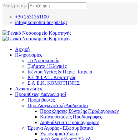
Αναζήτηση...
+30 2531351100
info@komotini-hospital.gr
Αρχική
Πληροφορίες
Το Νοσοκομείο
Τμήματα / Κλινικές
Κέντρα Υγείας & Περιφ. Ιατρεία
ΚΕ.Φ.Ι.ΑΠ. Κομοτηνής
Σ.Α.Ε.Κ. ΚΟΜΟΤΗΝΗΣ
Ανακοινώσεις
Προμήθειες-Διαγωνισμοί
Προμηθευτές
Προ-Διαγωνιστική Διαδικασία
Προσκλήσεις Σύνταξης Προδιαγραφών
Κατατεθειμένες Προδιαγραφές
Διαβούλευση Προδιαγραφών
Έρευνα Αγοράς - Εξωσυμβατικά
Υγειονομικό Υλικό
Αναλώσιμο/Λοιπό Υλικό