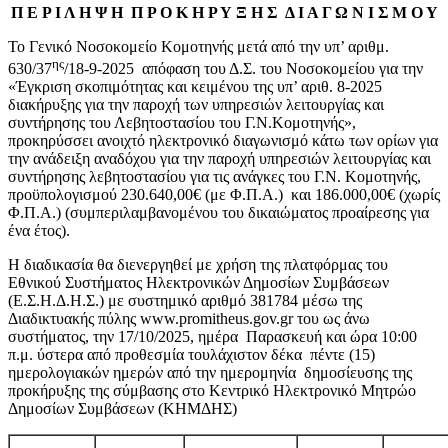
Π Ε Ρ Ι Λ Η Ψ Η Π Ρ Ο Κ Η Ρ Υ Ξ Η Σ Δ Ι Α Γ Ω Ν Ι Σ Μ Ο Υ
Το Γενικό Νοσοκομείο Κομοτηνής μετά από την υπ’ αριθμ.
ης
630/37
/18-9-2025 απόφαση του Δ.Σ. του Νοσοκομείου για την
«Έγκριση σκοπιμότητας και κειμένου της υπ’ αριθ. 8-2025
διακήρυξης για την παροχή των υπηρεσιών λειτουργίας και
συντήρησης του Λεβητοστασίου του Γ.Ν.Κομοτηνής»,
προκηρύσσει ανοιχτό ηλεκτρονικό διαγωνισμό κάτω των ορίων για
την ανάδειξη αναδόχου για την παροχή υπηρεσιών λειτουργίας και
συντήρησης λεβητοστασίου για τις ανάγκες του Γ.Ν. Κομοτηνής,
προϋπολογισμού 230.640,00€ (με Φ.Π.Α.) και 186.000,00€ (χωρίς
Φ.Π.Α.) (συμπεριλαμβανομένου του δικαιώματος προαίρεσης για
ένα έτος).
Η διαδικασία θα διενεργηθεί με χρήση της πλατφόρμας του
Εθνικού Συστήματος Ηλεκτρονικών Δημοσίων Συμβάσεων
(Ε.Σ.Η.Δ.Η.Σ.) με συστημικό αριθμό 381784 μέσω της
Διαδικτυακής πύλης www.promitheus.gov.gr του ως άνω
συστήματος, την 17/10/2025, ημέρα Παρασκευή και ώρα 10:00
π.μ. ύστερα από προθεσμία τουλάχιστον δέκα πέντε (15)
ημερολογιακών ημερών από την ημερομηνία δημοσίευσης της
προκήρυξης της σύμβασης στο Κεντρικό Ηλεκτρονικό Μητρώο
Δημοσίων Συμβάσεων (ΚΗΜΔΗΣ)