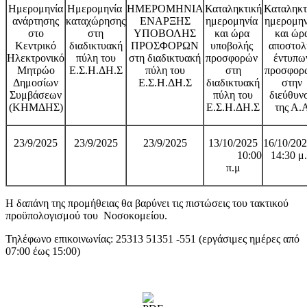
Ημερομηνία
Ημερομηνία
ΗΜΕΡΟΜΗΝΙΑ
Καταληκτική
Καταληκτ
ανάρτησης
καταχώρησης
ΕΝΑΡΞΗΣ
ημερομηνία
ημερομη
στο
στη
ΥΠΟΒΟΛΗΣ
και ώρα
και ώρ
Κεντρικό
διαδικτυακή
ΠΡΟΣΦΟΡΩΝ
υποβολής
αποστολ
Ηλεκτρονικό
πύλη του
στη διαδικτυακή
προσφορών
έντυπω
Μητρώο
Ε.Σ.Η.ΔΗ.Σ
πύλη του
στη
προσφο
Δημοσίων
Ε.Σ.Η.ΔΗ.Σ
διαδικτυακή
στην
Συμβάσεων
πύλη του
διεύθυν
(ΚΗΜΔΗΣ)
Ε.Σ.Η.ΔΗ.Σ
της Α.
23/9/2025
23/9/2025
23/9/2025
13/10/2025
16/10/2
10:00
14:30 μ
π.μ
Η δαπάνη της προμήθειας θα βαρύνει τις πιστώσεις του τακτικού
προϋπολογισμού του Νοσοκομείου.
Τηλέφωνο επικοινωνίας: 25313 51351 -551 (εργάσιμες ημέρες από
07:00 έως 15:00)