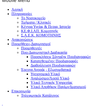
Mοbile Menu
Αρχική
Πληροφορίες
Το Νοσοκομείο
Τμήματα / Κλινικές
Κέντρα Υγείας & Περιφ. Ιατρεία
ΚΕ.Φ.Ι.ΑΠ. Κομοτηνής
Σ.Α.Ε.Κ. ΚΟΜΟΤΗΝΗΣ
Ανακοινώσεις
Προμήθειες-Διαγωνισμοί
Προμηθευτές
Προ-Διαγωνιστική Διαδικασία
Προσκλήσεις Σύνταξης Προδιαγραφών
Κατατεθειμένες Προδιαγραφές
Διαβούλευση Προδιαγραφών
Έρευνα Αγοράς - Εξωσυμβατικά
Υγειονομικό Υλικό
Αναλώσιμο/Λοιπό Υλικό
Υλικό Tεχνικής Yπηρεσίας
Υλικό Αποθήκης Παγίων/Ιματισμού
Επικοινωνία
Τηλεφωνικός Κατάλογος