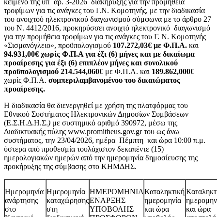
κείμενο της υπ΄ αρ. 3-2026 διακήρυξης για την προμήθεια
τροφίμων για τις ανάγκες του Γ.Ν. Κομοτηνής, με την διαδικασία
του ανοιχτού ηλεκτρονικού διαγωνισμού σύμφωνα με το άρθρο 27
του Ν. 4412/2016, προκηρύσσει ανοιχτό ηλεκτρονικό διαγωνισμό
για την προμήθεια τροφίμων για τις ανάγκες του Γ. Ν. Κομοτηνής
«Σισμανόγλειο», προϋπολογισμού
107.272,03€ με Φ.Π.Α.
και
94.931,00€ χωρίς Φ.Π.Α για έξι (6) μήνες και με δικαίωμα
προαίρεσης για έξι (6) επιπλέον μήνες και συνολικού
προϋπολογισμού 214.544,060€
με Φ.Π.Α. και
189.862,000
€
χωρίς Φ.Π.Α.
συμπεριλαμβανομένου του δικαιώματος
προαίρεσης.
Η διαδικασία θα διενεργηθεί με χρήση της πλατφόρμας του
Εθνικού Συστήματος Ηλεκτρονικών Δημοσίων Συμβάσεων
(Ε.Σ.Η.Δ.Η.Σ.
)
με συστημικό αριθμό
390972, μέσω της
Διαδικτυακής πύλης www.promitheus.gov.gr του ως άνω
συστήματος, την 23/04/2026, ημέρα Πέμπτη και ώρα 10:00 π.μ.
ύστερα από
προθεσμία τουλάχιστον δεκαπέντε (15)
ημερολογιακών ημερών
από την ημερομηνία δημοσίευσης της
προκήρυξης της σύμβασης στο ΚΗΜΔΗΣ.
Ημερομηνία
Ημερομηνία
ΗΜΕΡΟΜΗΝΙΑ
Καταληκτική
Καταληκτ
ανάρτησης
καταχώρησης
ΕΝΑΡΞΗΣ
ημερομηνία
ημερομην
στο
στη
ΥΠΟΒΟΛΗΣ
και ώρα
και ώρα