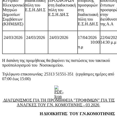
Κεντρικό
διαδικτυακή
ΠΡΟΣΦΟΡΩΝ
υποβολής
αποστολή
Ηλεκτρονικό
πύλη του
στη διαδικτυακή
προσφορών
έντυπων
Μητρώο
Ε.Σ.Η.ΔΗ.Σ
πύλη του
στη
προσφορ
Δημοσίων
Ε.Σ.Η.ΔΗ.Σ
διαδικτυακή
στην
Συμβάσεων
πύλη του
διεύθυνσ
(ΚΗΜΔΗΣ)
Ε.Σ.Η.ΔΗ.Σ
της Α.Α
24/03/2026
24/03/2026
24/03/2026
17/04/2026
22/04/2
10:00
14:30 μ.μ
π.μ
Η δαπάνη της προμήθειας θα βαρύνει τις πιστώσεις του τακτικού
προϋπολογισμού του Νοσοκομείου.
Τηλέφωνο επικοινωνίας: 25313 51551-351 (εργάσιμες ημέρες από
07:00 έως 15:00)
ΔΙΑΓΩΝΙΣΜΟΣ ΓΙΑ ΤΗ ΠΡΟΜΗΘΕΙΑ "ΤΡΟΦΙΜΩΝ" ΓΙΑ ΤΙΣ
ΑΝΑΓΚΕΣ ΤΟΥ Γ.Ν. ΚΟΜΟΤΗΝΗΣ - 03 2026
Η ΔΙΟΙΚΗΤΗΣ ΤΟΥ Γ.Ν.ΚΟΜΟΤΗΝΗΣ