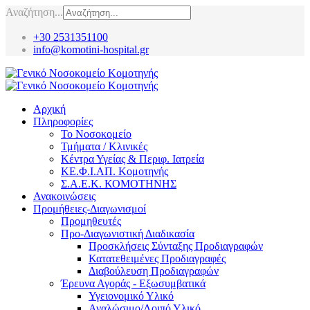
Αναζήτηση...
+30 2531351100
info@komotini-hospital.gr
Αρχική
Πληροφορίες
Το Νοσοκομείο
Τμήματα / Κλινικές
Κέντρα Υγείας & Περιφ. Ιατρεία
ΚΕ.Φ.Ι.ΑΠ. Κομοτηνής
Σ.Α.Ε.Κ. ΚΟΜΟΤΗΝΗΣ
Ανακοινώσεις
Προμήθειες-Διαγωνισμοί
Προμηθευτές
Προ-Διαγωνιστική Διαδικασία
Προσκλήσεις Σύνταξης Προδιαγραφών
Κατατεθειμένες Προδιαγραφές
Διαβούλευση Προδιαγραφών
Έρευνα Αγοράς - Εξωσυμβατικά
Υγειονομικό Υλικό
Αναλώσιμο/Λοιπό Υλικό