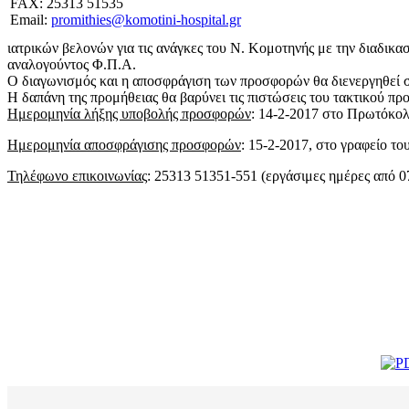
FAX: 25313 51535
Email:
promithies@komotini-hospital.gr
ιατρικών βελονών για τις ανάγκες του Ν. Κομοτηνής με την διαδι
αναλογούντος Φ.Π.Α.
Ο διαγωνισμός και η αποσφράγιση των προσφορών θα διενεργηθεί 
Η δαπάνη της προμήθειας θα βαρύνει τις πιστώσεις του τακτικού π
Ημερομηνία λήξης υποβολής προσφορών
: 14-2-2017 στο Πρωτόκολ
Ημερομηνία αποσφράγισης προσφορών
: 15-2-2017, στο γραφείο τ
Τηλέφωνο επικοινωνίας
: 25313 51351-551 (εργάσιμες ημέρες από 0