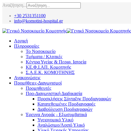
Αναζήτηση...
+30 2531351100
info@komotini-hospital.gr
Αρχική
Πληροφορίες
Το Νοσοκομείο
Τμήματα / Κλινικές
Κέντρα Υγείας & Περιφ. Ιατρεία
ΚΕ.Φ.Ι.ΑΠ. Κομοτηνής
Σ.Α.Ε.Κ. ΚΟΜΟΤΗΝΗΣ
Ανακοινώσεις
Προμήθειες-Διαγωνισμοί
Προμηθευτές
Προ-Διαγωνιστική Διαδικασία
Προσκλήσεις Σύνταξης Προδιαγραφών
Κατατεθειμένες Προδιαγραφές
Διαβούλευση Προδιαγραφών
Έρευνα Αγοράς - Εξωσυμβατικά
Υγειονομικό Υλικό
Αναλώσιμο/Λοιπό Υλικό
Υλικό Tεχνικής Yπηρεσίας