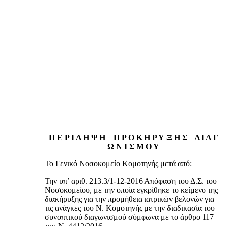
Π Ε Ρ Ι Λ Η Ψ Η Π Ρ Ο Κ Η Ρ Υ Ξ Η Σ Δ Ι Α Γ
Ω Ν Ι Σ Μ Ο Υ
Το Γενικό Νοσοκομείο Κομοτηνής μετά από:
Την υπ’ αριθ. 213.3/1-12-2016 Απόφαση του Δ.Σ. του
Νοσοκομείου, με την οποία εγκρίθηκε το κείμενο της
διακήρυξης για την προμήθεια ιατρικών βελονών για
τις ανάγκες του Ν. Κομοτηνής με την διαδικασία του
συνοπτικού διαγωνισμού σύμφωνα με το άρθρο 117