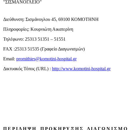
"ΣΙΣΜΑΝΟΓΛΕΙΟ"
Διεύθυνση: Σισμάνογλου 45, 69100 ΚΟΜΟΤΗΝΗ
Πληροφορίες: Κουρνιώτη Αικατερίνη
Τηλέφωνο: 25313 51351 – 51551
FAX :25313 51535 (Γραφείο Διαγωνισμών)
Email:
promithies@komotini-hospital.gr
Δικτυακός Τόπος (URL) :
http://www.komotini-hospital.gr
Π Ε Ρ Ι Λ Η Ψ Η Π Ρ Ο Κ Η Ρ Υ Ξ Η Σ Δ Ι Α Γ Ω Ν Ι Σ Μ Ο