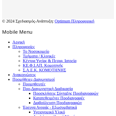
© 2024 Σχεδιασμός-Ανάπτυξη:
Optimum Πληροφορική
Mοbile Menu
Αρχική
Πληροφορίες
Το Νοσοκομείο
Τμήματα / Κλινικές
Κέντρα Υγείας & Περιφ. Ιατρεία
ΚΕ.Φ.Ι.ΑΠ. Κομοτηνής
Σ.Α.Ε.Κ. ΚΟΜΟΤΗΝΗΣ
Ανακοινώσεις
Προμήθειες-Διαγωνισμοί
Προμηθευτές
Προ-Διαγωνιστική Διαδικασία
Προσκλήσεις Σύνταξης Προδιαγραφών
Κατατεθειμένες Προδιαγραφές
Διαβούλευση Προδιαγραφών
Έρευνα Αγοράς - Εξωσυμβατικά
Υγειονομικό Υλικό