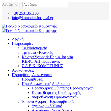
Αναζήτηση...
+30 2531351100
info@komotini-hospital.gr
Αρχική
Πληροφορίες
Το Νοσοκομείο
Τμήματα / Κλινικές
Κέντρα Υγείας & Περιφ. Ιατρεία
ΚΕ.Φ.Ι.ΑΠ. Κομοτηνής
Σ.Α.Ε.Κ. ΚΟΜΟΤΗΝΗΣ
Ανακοινώσεις
Προμήθειες-Διαγωνισμοί
Προμηθευτές
Προ-Διαγωνιστική Διαδικασία
Προσκλήσεις Σύνταξης Προδιαγραφών
Κατατεθειμένες Προδιαγραφές
Διαβούλευση Προδιαγραφών
Έρευνα Αγοράς - Εξωσυμβατικά
Υγειονομικό Υλικό
Αναλώσιμο/Λοιπό Υλικό