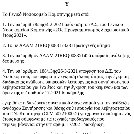
Υ
Το Γενικό Νοσοκομείο Κομοτηνής μετά από:
1. Την υπ’ αριθ 78/5ης/4-2-2021 απόφαση του Δ.Σ. του Γενικού
Νοσοκομείου Κομοτηνής «2Ος Προγραμματισμός διαχειριστικού
έτους 2021».
2. Το με ΑΔΑΜ 21REQ008317328 Πρωτογενές αίτημα
3. Την υπ’ αριθμόν ΑΔΑΜ 21REQ008351456 απόφαση ανάληψης
δέσμευσης
4. Την υπ’ αριθμόν 188/13ης/26-3-2021 απόφαση του Δ.Σ. του
Νοσοκομείου, που αφορά την έγκριση σκοπιμότητας, την έγκριση
διαδικασίας ανάθεσης υπηρεσιών λειτουργίας και συντήρησης του
λεβητοστασίου για ένα έτος και την έγκριση του κειμένου και των
όρων της υπ’ αριθμόν 17-2021 διακήρυξης
εγκρίθηκε η διενέργεια συνοπτικού διαγωνισμού για την ανάδειξη
αναδόχου Συντήρησης και θέσης σε λειτουργία του λεβητοστασίου
του Γ.Ν. Κομοτηνής (CPV 50721000-5) για χρονικό διάστημα ενός
έτους και σύμφωνα με τις τεχνικές προδιαγραφές που
περιλαμβάνονται στην υπ’ αριθμ. 17/2021 διακήρυξη.