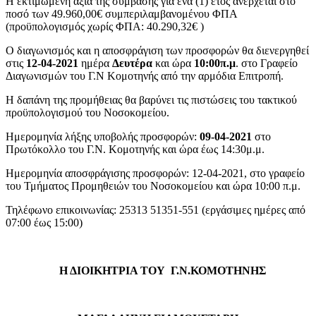
Η εκτιμώμενη αξία της σύμβασης για ένα (1) έτος ανέρχεται στο
ποσό των 49.960,00€ συμπεριλαμβανομένου ΦΠΑ
(προϋπολογισμός χωρίς ΦΠΑ: 40.290,32€ )
Ο διαγωνισμός και η αποσφράγιση των προσφορών θα διενεργηθεί
στις
12-04-2021
ημέρα
Δευτέρα
και ώρα
10:00π.μ
. στο Γραφείο
Διαγωνισμών του Γ.Ν Κομοτηνής από την αρμόδια Επιτροπή.
Η δαπάνη της προμήθειας θα βαρύνει τις πιστώσεις του τακτικού
προϋπολογισμού του Νοσοκομείου.
Ημερομηνία λήξης υποβολής προσφορών:
09-04-2021
στο
Πρωτόκολλο του Γ.Ν. Κομοτηνής και ώρα έως 14:30μ.μ.
Ημερομηνία αποσφράγισης προσφορών: 12-04-2021, στο γραφείο
του Τμήματος Προμηθειών του Νοσοκομείου και ώρα 10:00 π.μ.
Τηλέφωνο επικοινωνίας: 25313 51351-551 (εργάσιμες ημέρες από
07:00 έως 15:00)
Η ΔΙΟΙΚΗΤΡΙΑ ΤΟΥ Γ.Ν.ΚΟΜΟΤΗΝΗΣ