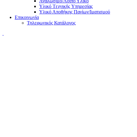
Αναλώσιμο/Λοιπό Υλικό
Υλικό Tεχνικής Yπηρεσίας
Υλικό Αποθήκης Παγίων/Ιματισμού
Επικοινωνία
Τηλεφωνικός Κατάλογος