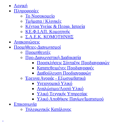
Αρχική
Πληροφορίες
Το Νοσοκομείο
Τμήματα / Κλινικές
Κέντρα Υγείας & Περιφ. Ιατρεία
ΚΕ.Φ.Ι.ΑΠ. Κομοτηνής
Σ.Α.Ε.Κ. ΚΟΜΟΤΗΝΗΣ
Ανακοινώσεις
Προμήθειες-Διαγωνισμοί
Προμηθευτές
Προ-Διαγωνιστική Διαδικασία
Προσκλήσεις Σύνταξης Προδιαγραφών
Κατατεθειμένες Προδιαγραφές
Διαβούλευση Προδιαγραφών
Έρευνα Αγοράς - Εξωσυμβατικά
Υγειονομικό Υλικό
Αναλώσιμο/Λοιπό Υλικό
Υλικό Tεχνικής Yπηρεσίας
Υλικό Αποθήκης Παγίων/Ιματισμού
Επικοινωνία
Τηλεφωνικός Κατάλογος