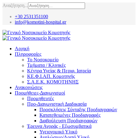
Αναζήτηση...
+30 2531351100
info@komotini-hospital.gr
Αρχική
Πληροφορίες
Το Νοσοκομείο
Τμήματα / Κλινικές
Κέντρα Υγείας & Περιφ. Ιατρεία
ΚΕ.Φ.Ι.ΑΠ. Κομοτηνής
Σ.Α.Ε.Κ. ΚΟΜΟΤΗΝΗΣ
Ανακοινώσεις
Προμήθειες-Διαγωνισμοί
Προμηθευτές
Προ-Διαγωνιστική Διαδικασία
Προσκλήσεις Σύνταξης Προδιαγραφών
Κατατεθειμένες Προδιαγραφές
Διαβούλευση Προδιαγραφών
Έρευνα Αγοράς - Εξωσυμβατικά
Υγειονομικό Υλικό
Αναλώσιμο/Λοιπό Υλικό