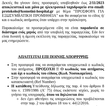
Δεκτές θα γίνουν όσες προσφορές υποβληθούν έως
2/11/2023
αποκλειστικά και μόνο με ηλεκτρονικό ταχυδρομείο στο email:
protokolo@komotini-hospital.gr
με θέμα "ΠΡΟΣΦΟΡΑ ΓΙΑ
ΕΞΩΣΥΜΒΑΤΙΚΗ ΠΡΟΜΗΘΕΙΑ" και θα αναφέρεται το είδος ή/
και ο κωδικός αιτήματος όταν υπάρχει στην πρόσκληση.
Παρακαλούμε τα προσφερόμενα είδη να είναι
παραδοτέα σε
διάστημα ενός μηνός
από την υποβολή της παραγγελίας. Εάν δεν
είναι δυνατή η άμεση εκτέλεση της παραγγελίας, παρακαλούμε να
μας ενημερώσετε.
ΑΠΑΙΤΕΙΤΑΙ ΕΠΙ ΠΟΙΝΗΣ ΑΠΟΡΡΙΨΗΣ
Στη προσφορά σας να αναγράφεται υποχρεωτικά ο κωδικός
του αιτήματος.
ΠΡΟΣΟΧΗ !! Ο κωδικός του αιτήματος
και όχι ο κωδικός του είδους (Κωδ. Νοσοκομείου).
Στην προσφορά να αναγράφεται υποχρεωτικά ο κωδικός του
κατασκευαστή (Ref Number)
Η κατάθεση
Υπεύθυνης δήλωσης της παρ. 4 του άρθρου 8
του ν. 1599/1986 (Α' 75) όπως εκάστοτε ισχύει, χωρίς το
γνήσιο της υπογραφής,
όπου να δηλώνεται ότι:
δεν έχει αθετήσει τις υποχρεώσεις που προβλέπονται
στην παρ. 2 του άρθρου 18 του ν. 4412/2016.