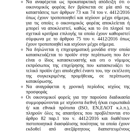
Να αναφέρεται ως προκαταρκτική απόδειξη ότι ο
οικονομικός φορέας δεν βρίσκεται σε μία από τις
καταστάσεις των άρθρων 73 και 74 του ν. 4412/2016
όπως έχουν τροποποιηθεί και ισχύουν μέχρι σήμερα,
για τις οποίες ο οικονομικός φορέας αποκλείεται ή
μπορεί να αποκλειστεί, καθώς και το ότι πληροί τα
σχετικά κριτήρια επιλογής τα οποία έχουν καθοριστεί
σύμφωνα με τo άρθροo 75 του ν. 4412/2016 όπως
έχουν τροποποιηθεί και ισχύουν μέχρι σήμερα.
Να δηλώνεται η επιχειρηματική μονάδα στην οποία
κατασκευάζεται το προϊόν στην περίπτωση που δεν
είναι ο ίδιος κατασκευαστής και oτι ο νόμιμος
εκπρόσωπος της επιχείρησης που κατασκευάζει το
τελικό προϊόν έχει αποδεχθεί έναντι του, την εκτέλεση
της συγκεκριμένης προμήθειας, σε περίπτωση
κατακύρωσης.
Να αναγράφεται η χρονική περίοδος ισχύος της
προσφοράς
Οι οικονομικοί φορείς για την παρούσα διαδικασία
συμμορφώνονται με ισχύοντα διεθνή ή/και ευρωπαϊκά
ή/ και εθνικά πρότυπα (ISO, ΕΝ,ΕΛΟΤ κ.λ.π.),
πληρούν όλες τις απαιτήσεις που προβλέπονται στο
άρθρο 82 παρ.1 του ν. 4412/2016 και διαθέτουν
πιστοποιητικά διασφάλισης ποιότητας τα οποία έχουν
εκδοθεί από ανεξάρτητους διαπιστευμένους