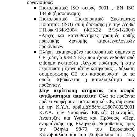
οργανισμούς:
Πιστοποιητικά ISO σειράς 9001 , ΕΝ ISO
13458 (ή ισοδύναμα)
Πιστοποιητικό Πιστοποιητικό Συστήματος
Ποιότητος (ISO) συμμόρφωσης με την ΔΥ8δ/
Γ.Π.οικ./1348/2004 (ΦΕΚ32 Β/16-1-2004)
«Αρχές και κατευθυντήριες γραμμές ορθής
πρακτικής διανομής ιατροτεχνολογικών
προϊόντων».
Πλήρη τεκμηριωμένα πιστοποιητικά σήμανσης
CE (οδηγία 93/42/ ΕΕ) που έχουν εκδοθεί από
επίσημα ινστιτούτα ελέγχου ποιότητας ή στην
περίπτωση μηχανημάτων κατηγορίας Ι, δήλωση
συμμόρφωσης CE του κατασκευαστή, με τα
οποία βεβαιώνεται η καταλληλότητα των
προϊόντων.
Στην περίπτωση αιτήματος που αφορά
αντιδραστήρια απαιτείται:
Όλα τα προϊόντα
πρέπει να φέρουν Πιστοποιητικό CE, σύμφωνα
με την Κ.Υ.Α. αριθμ.ΔΥ8δ/οικ.3607/892/2001
Κ.Υ.Α. των Υπουργών Εθνικής Οικονομίας,
Ανάπτυξης και Υγείας και Πρόνοιας «Περί
εναρμόνισης της Ελληνικής Νομοθεσίας προς
την Οδηγία 98/79 του Ευρωπαϊκού
Κοινοβουλίου και του Συμβουλίου της 27ης