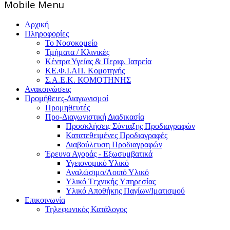
Mοbile Menu
Αρχική
Πληροφορίες
Το Νοσοκομείο
Τμήματα / Κλινικές
Κέντρα Υγείας & Περιφ. Ιατρεία
ΚΕ.Φ.Ι.ΑΠ. Κομοτηνής
Σ.Α.Ε.Κ. ΚΟΜΟΤΗΝΗΣ
Ανακοινώσεις
Προμήθειες-Διαγωνισμοί
Προμηθευτές
Προ-Διαγωνιστική Διαδικασία
Προσκλήσεις Σύνταξης Προδιαγραφών
Κατατεθειμένες Προδιαγραφές
Διαβούλευση Προδιαγραφών
Έρευνα Αγοράς - Εξωσυμβατικά
Υγειονομικό Υλικό
Αναλώσιμο/Λοιπό Υλικό
Υλικό Tεχνικής Yπηρεσίας
Υλικό Αποθήκης Παγίων/Ιματισμού
Επικοινωνία
Τηλεφωνικός Κατάλογος