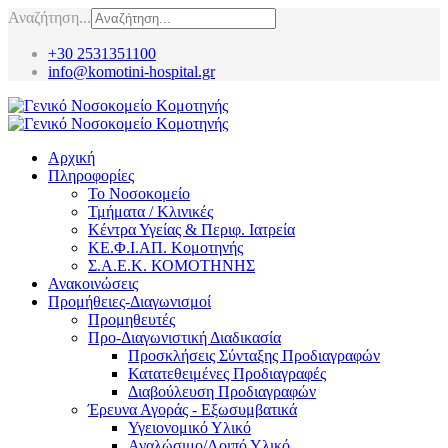
Αναζήτηση...
+30 2531351100
info@komotini-hospital.gr
Αρχική
Πληροφορίες
Το Νοσοκομείο
Τμήματα / Κλινικές
Κέντρα Υγείας & Περιφ. Ιατρεία
ΚΕ.Φ.Ι.ΑΠ. Κομοτηνής
Σ.Α.Ε.Κ. ΚΟΜΟΤΗΝΗΣ
Ανακοινώσεις
Προμήθειες-Διαγωνισμοί
Προμηθευτές
Προ-Διαγωνιστική Διαδικασία
Προσκλήσεις Σύνταξης Προδιαγραφών
Κατατεθειμένες Προδιαγραφές
Διαβούλευση Προδιαγραφών
Έρευνα Αγοράς - Εξωσυμβατικά
Υγειονομικό Υλικό
Αναλώσιμο/Λοιπό Υλικό