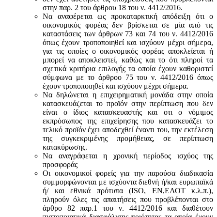
στην παρ. 2 του άρθρου 18 του ν. 4412/2016.
Να αναφέρεται ως προκαταρκτική απόδειξη ότι ο
οικονομικός φορέας δεν βρίσκεται σε μία από τις
καταστάσεις των άρθρων 73 και 74 του ν. 4412/2016
όπως έχουν τροποποιηθεί και ισχύουν μέχρι σήμερα,
για τις οποίες ο οικονομικός φορέας αποκλείεται ή
μπορεί να αποκλειστεί, καθώς και το ότι πληροί τα
σχετικά κριτήρια επιλογής τα οποία έχουν καθοριστεί
σύμφωνα με τo άρθροo 75 του ν. 4412/2016 όπως
έχουν τροποποιηθεί και ισχύουν μέχρι σήμερα.
Να δηλώνεται η επιχειρηματική μονάδα στην οποία
κατασκευάζεται το προϊόν στην περίπτωση που δεν
είναι ο ίδιος κατασκευαστής και oτι ο νόμιμος
εκπρόσωπος της επιχείρησης που κατασκευάζει το
τελικό προϊόν έχει αποδεχθεί έναντι του, την εκτέλεση
της συγκεκριμένης προμήθειας, σε περίπτωση
κατακύρωσης.
Να αναγράφεται η χρονική περίοδος ισχύος της
προσφοράς
Οι οικονομικοί φορείς για την παρούσα διαδικασία
συμμορφώνονται με ισχύοντα διεθνή ή/και ευρωπαϊκά
ή/ και εθνικά πρότυπα (ISO, ΕΝ,ΕΛΟΤ κ.λ.π.),
πληρούν όλες τις απαιτήσεις που προβλέπονται στο
άρθρο 82 παρ.1 του ν. 4412/2016 και διαθέτουν
πιστοποιητικά διασφάλισης ποιότητας τα οποία έχουν