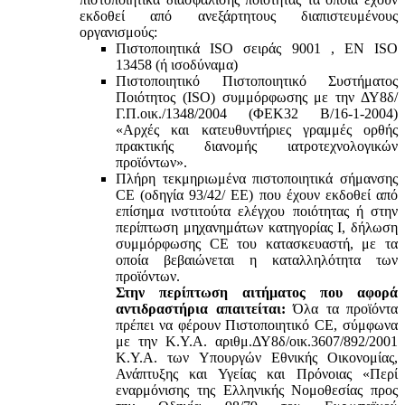
εκδοθεί από ανεξάρτητους διαπιστευμένους
οργανισμούς:
Πιστοποιητικά ISO σειράς 9001 , ΕΝ ISO
13458 (ή ισοδύναμα)
Πιστοποιητικό Πιστοποιητικό Συστήματος
Ποιότητος (ISO) συμμόρφωσης με την ΔΥ8δ/
Γ.Π.οικ./1348/2004 (ΦΕΚ32 Β/16-1-2004)
«Αρχές και κατευθυντήριες γραμμές ορθής
πρακτικής διανομής ιατροτεχνολογικών
προϊόντων».
Πλήρη τεκμηριωμένα πιστοποιητικά σήμανσης
CE (οδηγία 93/42/ ΕΕ) που έχουν εκδοθεί από
επίσημα ινστιτούτα ελέγχου ποιότητας ή στην
περίπτωση μηχανημάτων κατηγορίας Ι, δήλωση
συμμόρφωσης CE του κατασκευαστή, με τα
οποία βεβαιώνεται η καταλληλότητα των
προϊόντων.
Στην περίπτωση αιτήματος που αφορά
αντιδραστήρια απαιτείται:
Όλα τα προϊόντα
πρέπει να φέρουν Πιστοποιητικό CE, σύμφωνα
με την Κ.Υ.Α. αριθμ.ΔΥ8δ/οικ.3607/892/2001
Κ.Υ.Α. των Υπουργών Εθνικής Οικονομίας,
Ανάπτυξης και Υγείας και Πρόνοιας «Περί
εναρμόνισης της Ελληνικής Νομοθεσίας προς