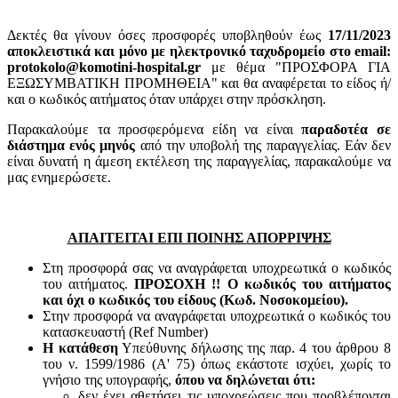
Δεκτές θα γίνουν όσες προσφορές υποβληθούν έως
17/11/2023
αποκλειστικά και μόνο με ηλεκτρονικό ταχυδρομείο στο email:
protokolo@komotini-hospital.gr
με θέμα "ΠΡΟΣΦΟΡΑ ΓΙΑ
ΕΞΩΣΥΜΒΑΤΙΚΗ ΠΡΟΜΗΘΕΙΑ" και θα αναφέρεται το είδος ή/
και ο κωδικός αιτήματος όταν υπάρχει στην πρόσκληση.
Παρακαλούμε τα προσφερόμενα είδη να είναι
παραδοτέα σε
διάστημα ενός μηνός
από την υποβολή της παραγγελίας. Εάν δεν
είναι δυνατή η άμεση εκτέλεση της παραγγελίας, παρακαλούμε να
μας ενημερώσετε.
ΑΠΑΙΤΕΙΤΑΙ ΕΠΙ ΠΟΙΝΗΣ ΑΠΟΡΡΙΨΗΣ
Στη προσφορά σας να αναγράφεται υποχρεωτικά ο κωδικός
του αιτήματος.
ΠΡΟΣΟΧΗ !! Ο κωδικός του αιτήματος
και όχι ο κωδικός του είδους (Κωδ. Νοσοκομείου).
Στην προσφορά να αναγράφεται υποχρεωτικά ο κωδικός του
κατασκευαστή (Ref Number)
Η κατάθεση
Υπεύθυνης δήλωσης της παρ. 4 του άρθρου 8
του ν. 1599/1986 (Α' 75) όπως εκάστοτε ισχύει, χωρίς το
γνήσιο της υπογραφής,
όπου να δηλώνεται ότι:
δεν έχει αθετήσει τις υποχρεώσεις που προβλέπονται