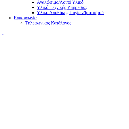
Αναλώσιμο/Λοιπό Υλικό
Υλικό Tεχνικής Yπηρεσίας
Υλικό Αποθήκης Παγίων/Ιματισμού
Επικοινωνία
Τηλεφωνικός Κατάλογος