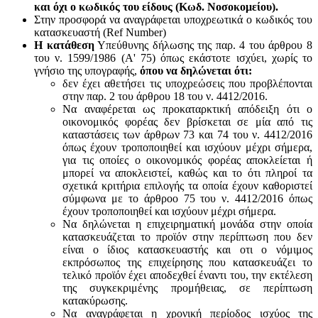
και όχι ο κωδικός του είδους (Κωδ. Νοσοκομείου).
Στην προσφορά να αναγράφεται υποχρεωτικά ο κωδικός του
κατασκευαστή (Ref Number)
Η κατάθεση
Υπεύθυνης δήλωσης της παρ. 4 του άρθρου 8
του ν. 1599/1986 (Α' 75) όπως εκάστοτε ισχύει, χωρίς το
γνήσιο της υπογραφής,
όπου να δηλώνεται ότι:
δεν έχει αθετήσει τις υποχρεώσεις που προβλέπονται
στην παρ. 2 του άρθρου 18 του ν. 4412/2016.
Να αναφέρεται ως προκαταρκτική απόδειξη ότι ο
οικονομικός φορέας δεν βρίσκεται σε μία από τις
καταστάσεις των άρθρων 73 και 74 του ν. 4412/2016
όπως έχουν τροποποιηθεί και ισχύουν μέχρι σήμερα,
για τις οποίες ο οικονομικός φορέας αποκλείεται ή
μπορεί να αποκλειστεί, καθώς και το ότι πληροί τα
σχετικά κριτήρια επιλογής τα οποία έχουν καθοριστεί
σύμφωνα με τo άρθροo 75 του ν. 4412/2016 όπως
έχουν τροποποιηθεί και ισχύουν μέχρι σήμερα.
Να δηλώνεται η επιχειρηματική μονάδα στην οποία
κατασκευάζεται το προϊόν στην περίπτωση που δεν
είναι ο ίδιος κατασκευαστής και oτι ο νόμιμος
εκπρόσωπος της επιχείρησης που κατασκευάζει το
τελικό προϊόν έχει αποδεχθεί έναντι του, την εκτέλεση
της συγκεκριμένης προμήθειας, σε περίπτωση
κατακύρωσης.
Να αναγράφεται η χρονική περίοδος ισχύος της