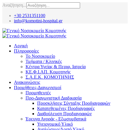
Αναζήτηση...
+30 2531351100
info@komotini-hospital.gr
Αρχική
Πληροφορίες
Το Νοσοκομείο
Τμήματα / Κλινικές
Κέντρα Υγείας & Περιφ. Ιατρεία
ΚΕ.Φ.Ι.ΑΠ. Κομοτηνής
Σ.Α.Ε.Κ. ΚΟΜΟΤΗΝΗΣ
Ανακοινώσεις
Προμήθειες-Διαγωνισμοί
Προμηθευτές
Προ-Διαγωνιστική Διαδικασία
Προσκλήσεις Σύνταξης Προδιαγραφών
Κατατεθειμένες Προδιαγραφές
Διαβούλευση Προδιαγραφών
Έρευνα Αγοράς - Εξωσυμβατικά
Υγειονομικό Υλικό
Αναλώσιμο/Λοιπό Υλικό