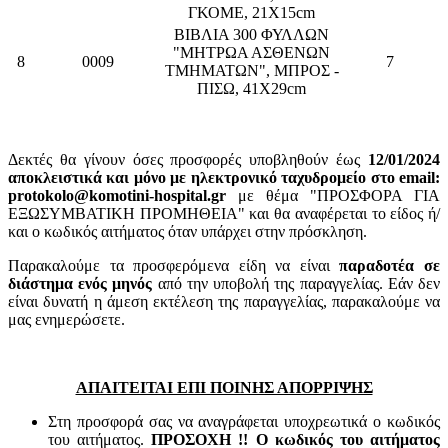
ΓΚΟΜΕ, 21Χ15cm
ΒΙΒΛΙΑ 300 ΦΥΛΛΩΝ
"ΜΗΤΡΩΑ ΑΣΘΕΝΩΝ
8
0009
7
ΤΜΗΜΑΤΩΝ", ΜΠΡΟΣ -
ΠΙΣΩ, 41Χ29cm
Δεκτές θα γίνουν όσες προσφορές υποβληθούν έως
12/01/2024
αποκλειστικά και μόνο με ηλεκτρονικό ταχυδρομείο στο email:
protokolo@komotini-hospital.gr
με θέμα "ΠΡΟΣΦΟΡΑ ΓΙΑ
ΕΞΩΣΥΜΒΑΤΙΚΗ ΠΡΟΜΗΘΕΙΑ" και θα αναφέρεται το είδος ή/
και ο κωδικός αιτήματος όταν υπάρχει στην πρόσκληση.
Παρακαλούμε τα προσφερόμενα είδη να είναι
παραδοτέα σε
διάστημα ενός μηνός
από την υποβολή της παραγγελίας. Εάν δεν
είναι δυνατή η άμεση εκτέλεση της παραγγελίας, παρακαλούμε να
μας ενημερώσετε.
ΑΠΑΙΤΕΙΤΑΙ ΕΠΙ ΠΟΙΝΗΣ ΑΠΟΡΡΙΨΗΣ
Στη προσφορά σας να αναγράφεται υποχρεωτικά ο κωδικός
του αιτήματος.
ΠΡΟΣΟΧΗ !! Ο κωδικός του αιτήματος