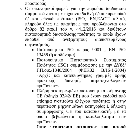
προσφοράς
Οι οικονομικοί φορείς για την παρούσα διαδικασία
συμμορφώνονται με ισχύοντα διεθνή ή/και ευρωπαϊκά
ή/ και εθνικά πρότυπα (ISO, ΕΝ,ΕΛΟΤ κ.λ.π.),
πληρούν όλες τις απαιτήσεις που προβλέπονται στο
άρθρο 82 παρ.1 του ν. 4412/2016 και διαθέτουν
πιστοποιητικά διασφάλισης ποιότητας τα οποία έχουν
εκδοθεί από ανεξάρτητους διαπιστευμένους
οργανισμούς:
Πιστοποιητικά ISO σειράς 9001 , ΕΝ ISO
13458 (ή ισοδύναμα)
Πιστοποιητικό Πιστοποιητικό Συστήματος
Ποιότητος (ISO) συμμόρφωσης με την ΔΥ8δ/
Γ.Π.οικ./1348/2004 (ΦΕΚ32 Β/16-1-2004)
«Αρχές και κατευθυντήριες γραμμές ορθής
πρακτικής διανομής ιατροτεχνολογικών
προϊόντων».
Πλήρη τεκμηριωμένα πιστοποιητικά σήμανσης
CE (οδηγία 93/42/ ΕΕ) που έχουν εκδοθεί από
επίσημα ινστιτούτα ελέγχου ποιότητας ή στην
περίπτωση μηχανημάτων κατηγορίας Ι, δήλωση
συμμόρφωσης CE του κατασκευαστή, με τα
οποία βεβαιώνεται η καταλληλότητα των
προϊόντων.
Στην περίπτωση αιτήματος που αφορά