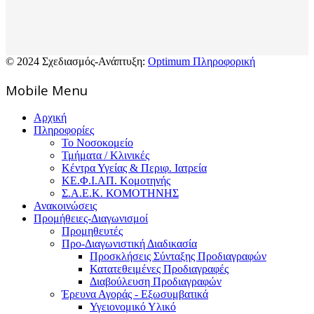
© 2024 Σχεδιασμός-Ανάπτυξη:
Optimum Πληροφορική
Mοbile Menu
Αρχική
Πληροφορίες
Το Νοσοκομείο
Τμήματα / Κλινικές
Κέντρα Υγείας & Περιφ. Ιατρεία
ΚΕ.Φ.Ι.ΑΠ. Κομοτηνής
Σ.Α.Ε.Κ. ΚΟΜΟΤΗΝΗΣ
Ανακοινώσεις
Προμήθειες-Διαγωνισμοί
Προμηθευτές
Προ-Διαγωνιστική Διαδικασία
Προσκλήσεις Σύνταξης Προδιαγραφών
Κατατεθειμένες Προδιαγραφές
Διαβούλευση Προδιαγραφών
Έρευνα Αγοράς - Εξωσυμβατικά
Υγειονομικό Υλικό