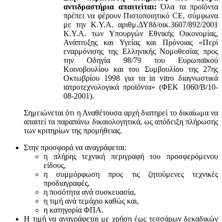
αντιδραστήρια απαιτείται:
Όλα τα προϊόντα
πρέπει να φέρουν Πιστοποιητικό CE, σύμφωνα
με την Κ.Υ.Α. αριθμ.ΔΥ8δ/οικ.3607/892/2001
Κ.Υ.Α. των Υπουργών Εθνικής Οικονομίας,
Ανάπτυξης και Υγείας και Πρόνοιας «Περί
εναρμόνισης της Ελληνικής Νομοθεσίας προς
την Οδηγία 98/79 του Ευρωπαϊκού
Κοινοβουλίου και του Συμβουλίου της 27ης
Οκτωβρίου 1998 για τα in vitro διαγνωστικά
ιατροτεχνολογικά προϊόντα» (ΦΕΚ 1060/Β/10-
08-2001).
Σημειώνεται ότι η Αναθέτουσα αρχή διατηρεί το δικαίωμα να
απαιτεί τα παραπάνω δικαιολογητικά, ως απόδειξη πλήρωσης
των κριτηρίων της προμήθειας.
Στην προσφορά να αναγράφεται:
η πλήρης τεχνική περιγραφή του προσφερόμενου
είδους,
η συμμόρφωση προς τις ζητούμενες τεχνικές
προδιαγραφές,
η ποσότητα ανά συσκευασία,
η τιμή ανά τεμάχιο καθώς και,
η κατηγορία ΦΠΑ.
Η τιμή να αναγράφεται με χρήση έως τεσσάρων δεκαδικών