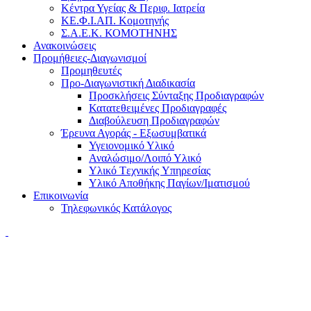
Κέντρα Υγείας & Περιφ. Ιατρεία
ΚΕ.Φ.Ι.ΑΠ. Κομοτηνής
Σ.Α.Ε.Κ. ΚΟΜΟΤΗΝΗΣ
Ανακοινώσεις
Προμήθειες-Διαγωνισμοί
Προμηθευτές
Προ-Διαγωνιστική Διαδικασία
Προσκλήσεις Σύνταξης Προδιαγραφών
Κατατεθειμένες Προδιαγραφές
Διαβούλευση Προδιαγραφών
Έρευνα Αγοράς - Εξωσυμβατικά
Υγειονομικό Υλικό
Αναλώσιμο/Λοιπό Υλικό
Υλικό Tεχνικής Yπηρεσίας
Υλικό Αποθήκης Παγίων/Ιματισμού
Επικοινωνία
Τηλεφωνικός Κατάλογος