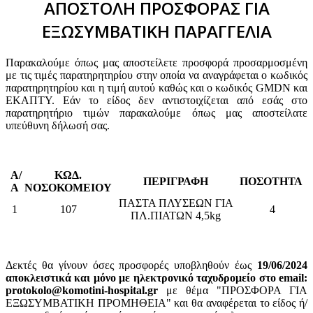
ΑΠΟΣΤΟΛΗ ΠΡΟΣΦΟΡΑΣ ΓΙΑ
ΕΞΩΣΥΜΒΑΤΙΚΗ ΠΑΡΑΓΓΕΛΙΑ
Παρακαλούμε όπως μας αποστείλετε προσφορά προσαρμοσμένη
με τις τιμές παρατηρητηρίου στην οποία να αναγράφεται ο κωδικός
παρατηρητηρίου και η τιμή αυτού καθώς και ο κωδικός GMDN και
ΕΚΑΠΤΥ. Εάν το είδος δεν αντιστοιχίζεται από εσάς στο
παρατηρητήριο τιμών παρακαλούμε όπως μας αποστείλατε
υπεύθυνη δήλωσή σας.
Α/
ΚΩΔ.
ΠΕΡΙΓΡΑΦΗ
ΠΟΣΟΤΗΤΑ
Α
ΝΟΣΟΚΟΜΕΙΟΥ
ΠΑΣΤΑ ΠΛΥΣΕΩΝ ΓΙΑ
1
107
4
ΠΛ.ΠΙΑΤΩΝ 4,5kg
Δεκτές θα γίνουν όσες προσφορές υποβληθούν έως
19/06/2024
αποκλειστικά και μόνο με ηλεκτρονικό ταχυδρομείο στο email:
protokolo@komotini-hospital.gr
με θέμα "ΠΡΟΣΦΟΡΑ ΓΙΑ
ΕΞΩΣΥΜΒΑΤΙΚΗ ΠΡΟΜΗΘΕΙΑ" και θα αναφέρεται το είδος ή/