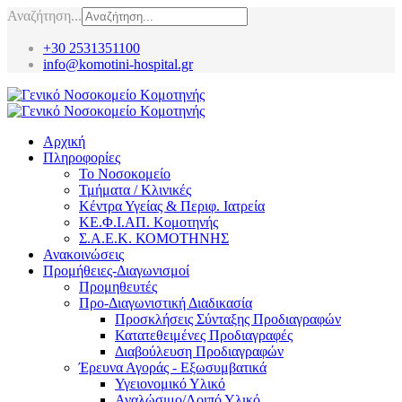
Αναζήτηση...
+30 2531351100
info@komotini-hospital.gr
Αρχική
Πληροφορίες
Το Νοσοκομείο
Τμήματα / Κλινικές
Κέντρα Υγείας & Περιφ. Ιατρεία
ΚΕ.Φ.Ι.ΑΠ. Κομοτηνής
Σ.Α.Ε.Κ. ΚΟΜΟΤΗΝΗΣ
Ανακοινώσεις
Προμήθειες-Διαγωνισμοί
Προμηθευτές
Προ-Διαγωνιστική Διαδικασία
Προσκλήσεις Σύνταξης Προδιαγραφών
Κατατεθειμένες Προδιαγραφές
Διαβούλευση Προδιαγραφών
Έρευνα Αγοράς - Εξωσυμβατικά
Υγειονομικό Υλικό
Αναλώσιμο/Λοιπό Υλικό