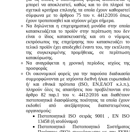
μπορεί να αποκλειστεί, καθώς και το ότι πληροί τα
σχετικά κριτήρια επιλογής τα οποία έχουν καθοριστεί
σύμφωνα με τo άρθροo 75 του ν. 4412/2016 όπως
έχουν τροποποιηθεί και ισχύουν μέχρι σήμερα.
Να δηλώνεται η επιχειρηματική μονάδα στην οποία
κατασκευάζεται το προϊόν στην περίπτωση που δεν
είναι ο ίδιος κατασκευαστής και oτι ο νόμιμος
εκπρόσωπος της επιχείρησης που κατασκευάζει το
τελικό προϊόν έχει αποδεχθεί έναντι του, την εκτέλεση
της συγκεκριμένης προμήθειας, σε περίπτωση
κατακύρωσης.
Να αναγράφεται η χρονική περίοδος ισχύος της
προσφοράς
Οι οικονομικοί φορείς για την παρούσα διαδικασία
συμμορφώνονται με ισχύοντα διεθνή ή/και ευρωπαϊκά
ή/ και εθνικά πρότυπα (ISO, ΕΝ,ΕΛΟΤ κ.λ.π.),
πληρούν όλες τις απαιτήσεις που προβλέπονται στο
άρθρο 82 παρ.1 του ν. 4412/2016 και διαθέτουν
πιστοποιητικά διασφάλισης ποιότητας τα οποία έχουν
εκδοθεί από ανεξάρτητους διαπιστευμένους
οργανισμούς:
Πιστοποιητικά ISO σειράς 9001 , ΕΝ ISO
13458 (ή ισοδύναμα)
Πιστοποιητικό Πιστοποιητικό Συστήματος
Ποιότητος (ISO) συμμόρφωσης με την ΔΥ8δ/