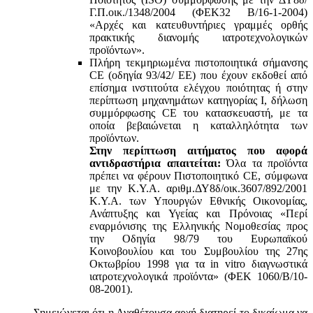
Γ.Π.οικ./1348/2004 (ΦΕΚ32 Β/16-1-2004)
«Αρχές και κατευθυντήριες γραμμές ορθής
πρακτικής διανομής ιατροτεχνολογικών
προϊόντων».
Πλήρη τεκμηριωμένα πιστοποιητικά σήμανσης
CE (οδηγία 93/42/ ΕΕ) που έχουν εκδοθεί από
επίσημα ινστιτούτα ελέγχου ποιότητας ή στην
περίπτωση μηχανημάτων κατηγορίας Ι, δήλωση
συμμόρφωσης CE του κατασκευαστή, με τα
οποία βεβαιώνεται η καταλληλότητα των
προϊόντων.
Στην περίπτωση αιτήματος που αφορά
αντιδραστήρια απαιτείται:
Όλα τα προϊόντα
πρέπει να φέρουν Πιστοποιητικό CE, σύμφωνα
με την Κ.Υ.Α. αριθμ.ΔΥ8δ/οικ.3607/892/2001
Κ.Υ.Α. των Υπουργών Εθνικής Οικονομίας,
Ανάπτυξης και Υγείας και Πρόνοιας «Περί
εναρμόνισης της Ελληνικής Νομοθεσίας προς
την Οδηγία 98/79 του Ευρωπαϊκού
Κοινοβουλίου και του Συμβουλίου της 27ης
Οκτωβρίου 1998 για τα in vitro διαγνωστικά
ιατροτεχνολογικά προϊόντα» (ΦΕΚ 1060/Β/10-
08-2001).
Σημειώνεται ότι η Αναθέτουσα αρχή διατηρεί το δικαίωμα να