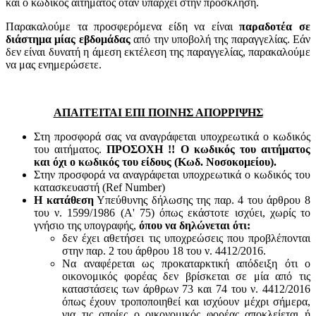
και ο κωδικός αιτήματος όταν υπάρχει στην πρόσκληση.
Παρακαλούμε τα προσφερόμενα είδη να είναι
παραδοτέα σε
διάστημα μίας εβδομάδας
από την υποβολή της παραγγελίας. Εάν
δεν είναι δυνατή η άμεση εκτέλεση της παραγγελίας, παρακαλούμε
να μας ενημερώσετε.
ΑΠΑΙΤΕΙΤΑΙ ΕΠΙ ΠΟΙΝΗΣ ΑΠΟΡΡΙΨΗΣ
Στη προσφορά σας να αναγράφεται υποχρεωτικά ο κωδικός
του αιτήματος.
ΠΡΟΣΟΧΗ !! Ο κωδικός του αιτήματος
και όχι ο κωδικός του είδους (Κωδ. Νοσοκομείου).
Στην προσφορά να αναγράφεται υποχρεωτικά ο κωδικός του
κατασκευαστή (Ref Number)
Η κατάθεση
Υπεύθυνης δήλωσης της παρ. 4 του άρθρου 8
του ν. 1599/1986 (Α' 75) όπως εκάστοτε ισχύει, χωρίς το
γνήσιο της υπογραφής,
όπου να δηλώνεται ότι:
δεν έχει αθετήσει τις υποχρεώσεις που προβλέπονται
στην παρ. 2 του άρθρου 18 του ν. 4412/2016.
Να αναφέρεται ως προκαταρκτική απόδειξη ότι ο
οικονομικός φορέας δεν βρίσκεται σε μία από τις
καταστάσεις των άρθρων 73 και 74 του ν. 4412/2016
όπως έχουν τροποποιηθεί και ισχύουν μέχρι σήμερα,
για τις οποίες ο οικονομικός φορέας αποκλείεται ή