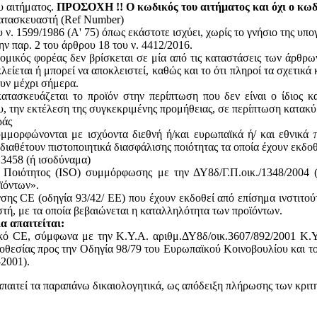
υ αιτήματος.
ΠΡΟΣΟΧΗ !! Ο κωδικός του αιτήματος και όχι ο κωδι
κατασκευαστή (Ref Number)
ν. 1599/1986 (Α' 75) όπως εκάστοτε ισχύει, χωρίς το γνήσιο της υπ
ην παρ. 2 του άρθρου 18 του ν. 4412/2016.
ομικός φορέας δεν βρίσκεται σε μία από τις καταστάσεις των άρθρω
κλείεται ή μπορεί να αποκλειστεί, καθώς και το ότι πληροί τα σχετικ
ουν μέχρι σήμερα.
ατασκευάζεται το προϊόν στην περίπτωση που δεν είναι ο ίδιος κ
του, την εκτέλεση της συγκεκριμένης προμήθειας, σε περίπτωση κατακ
ράς
υμμορφώνονται με ισχύοντα διεθνή ή/και ευρωπαϊκά ή/ και εθνικά 
 διαθέτουν πιστοποιητικά διασφάλισης ποιότητας τα οποία έχουν εκδο
13458 (ή ισοδύναμα)
ς Ποιότητος (ISO) συμμόρφωσης με την ΔΥ8δ/Γ.Π.οικ./1348/2004
ϊόντων».
ης CE (οδηγία 93/42/ ΕΕ) που έχουν εκδοθεί από επίσημα ινστιτού
, με τα οποία βεβαιώνεται η καταλληλότητα των προϊόντων.
α απαιτείται:
ικό CE, σύμφωνα με την Κ.Υ.Α. αριθμ.ΔΥ8δ/οικ.3607/892/2001 Κ.Υ
θεσίας προς την Οδηγία 98/79 του Ευρωπαϊκού Κοινοβουλίου και του
2001).
απαιτεί τα παραπάνω δικαιολογητικά, ως απόδειξη πλήρωσης των κριτ