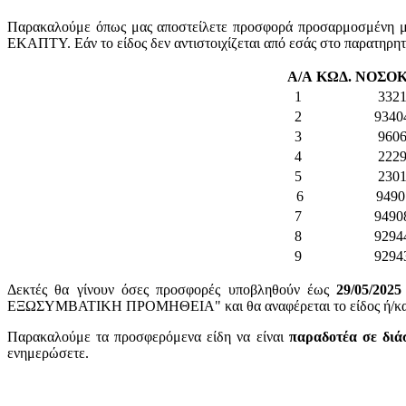
Παρακαλούμε όπως μας αποστείλετε προσφορά προσαρμοσμένη με 
ΕΚΑΠΤΥ. Εάν το είδος δεν αντιστοιχίζεται από εσάς στο παρατηρη
Α/Α
ΚΩΔ. ΝΟΣΟ
1
332
2
9340
3
960
4
222
5
230
6
9490
7
9490
8
9294
9
9294
Δεκτές θα γίνουν όσες προσφορές υποβληθούν έως
29/05/2025
ΕΞΩΣΥΜΒΑΤΙΚΗ ΠΡΟΜΗΘΕΙΑ" και θα αναφέρεται το είδος ή/και ο
Παρακαλούμε τα προσφερόμενα είδη να είναι
παραδοτέα σε διά
ενημερώσετε.