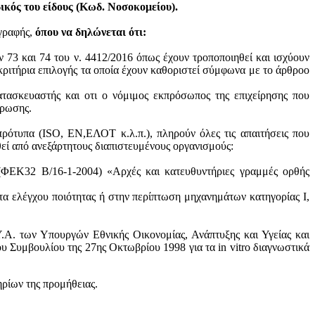
κός του είδους (Κωδ. Νοσοκομείου).
ογραφής,
όπου να δηλώνεται ότι:
ν 73 και 74 του ν. 4412/2016 όπως έχουν τροποποιηθεί και ισχύουν
ά κριτήρια επιλογής τα οποία έχουν καθοριστεί σύμφωνα με τo άρθροo
ατασκευαστής και oτι ο νόμιμος εκπρόσωπος της επιχείρησης που
ύρωσης.
πρότυπα (ISO, ΕΝ,ΕΛΟΤ κ.λ.π.), πληρούν όλες τις απαιτήσεις που
θεί από ανεξάρτητους διαπιστευμένους οργανισμούς:
 (ΦΕΚ32 Β/16-1-2004) «Αρχές και κατευθυντήριες γραμμές ορθής
τα ελέγχου ποιότητας ή στην περίπτωση μηχανημάτων κατηγορίας Ι,
.Α. των Υπουργών Εθνικής Οικονομίας, Ανάπτυξης και Υγείας και
 Συμβουλίου της 27ης Οκτωβρίου 1998 για τα in vitro διαγνωστικά
ηρίων της προμήθειας.