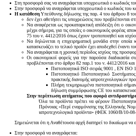
Στη προσφορά σας να αναγράφεται υποχρεωτικά ο κωδικός το
Στην προσφορά να αναγράφεται υποχρεωτικά ο κωδικός του 
Η κατάθεση
Υπεύθυνης δήλωσης της παρ. 4 του άρθρου 8 του 
δεν έχει αθετήσει τις υποχρεώσεις που προβλέπονται στ
Να αναφέρεται ως προκαταρκτική απόδειξη ότι ο οικον
μέχρι σήμερα, για τις οποίες ο οικονομικός φορέας απο
75 του ν. 4412/2016 όπως έχουν τροποποιηθεί και ισχύ
Να δηλώνεται η επιχειρηματική μονάδα στην οποία κ
κατασκευάζει το τελικό προϊόν έχει αποδεχθεί έναντι 
Να αναγράφεται η χρονική περίοδος ισχύος της προσφο
Οι οικονομικοί φορείς για την παρούσα διαδικασία σ
προβλέπονται στο άρθρο 82 παρ.1 του ν. 4412/2016 και
Πιστοποιητικά ISO σειράς 9001 , ΕΝ ISO 
Πιστοποιητικό Πιστοποιητικό Συστήματο
πρακτικής διανομής ιατροτεχνολογικών προ
Πλήρη τεκμηριωμένα πιστοποιητικά σήμανσ
δήλωση συμμόρφωσης CE του κατασκευαστή
Στην περίπτωση αιτήματος που αφορά αντιδραστήρι
Όλα τα προϊόντα πρέπει να φέρουν Πιστοποιητ
Πρόνοιας «Περί εναρμόνισης της Ελληνικής Νομο
ιατροτεχνολογικά προϊόντα» (ΦΕΚ 1060/Β/10-08-
Σημειώνεται ότι η Αναθέτουσα αρχή διατηρεί το δικαίωμα να 
Στην προσφορά να αναγράφεται: