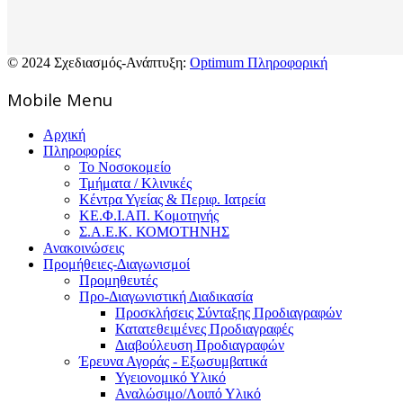
© 2024 Σχεδιασμός-Ανάπτυξη:
Optimum Πληροφορική
Mοbile Menu
Αρχική
Πληροφορίες
Το Νοσοκομείο
Τμήματα / Κλινικές
Κέντρα Υγείας & Περιφ. Ιατρεία
ΚΕ.Φ.Ι.ΑΠ. Κομοτηνής
Σ.Α.Ε.Κ. ΚΟΜΟΤΗΝΗΣ
Ανακοινώσεις
Προμήθειες-Διαγωνισμοί
Προμηθευτές
Προ-Διαγωνιστική Διαδικασία
Προσκλήσεις Σύνταξης Προδιαγραφών
Κατατεθειμένες Προδιαγραφές
Διαβούλευση Προδιαγραφών
Έρευνα Αγοράς - Εξωσυμβατικά
Υγειονομικό Υλικό
Αναλώσιμο/Λοιπό Υλικό