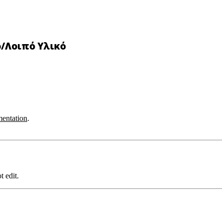
ο/Λοιπό Υλικό
entation
.
t edit.