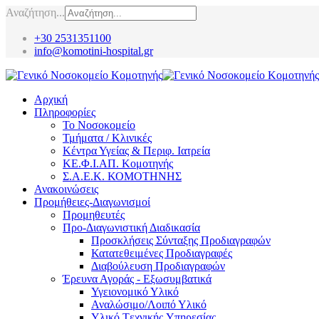
Αναζήτηση...
+30 2531351100
info@komotini-hospital.gr
Αρχική
Πληροφορίες
Το Νοσοκομείο
Τμήματα / Κλινικές
Κέντρα Υγείας & Περιφ. Ιατρεία
ΚΕ.Φ.Ι.ΑΠ. Κομοτηνής
Σ.Α.Ε.Κ. ΚΟΜΟΤΗΝΗΣ
Ανακοινώσεις
Προμήθειες-Διαγωνισμοί
Προμηθευτές
Προ-Διαγωνιστική Διαδικασία
Προσκλήσεις Σύνταξης Προδιαγραφών
Κατατεθειμένες Προδιαγραφές
Διαβούλευση Προδιαγραφών
Έρευνα Αγοράς - Εξωσυμβατικά
Υγειονομικό Υλικό
Αναλώσιμο/Λοιπό Υλικό
Υλικό Tεχνικής Yπηρεσίας