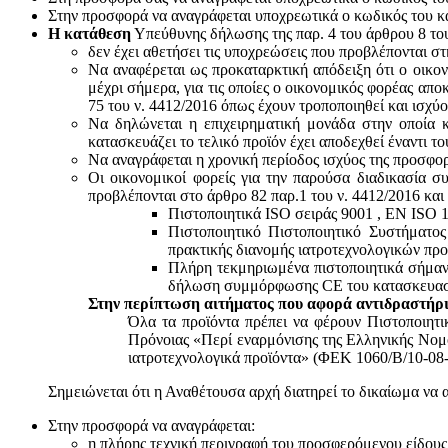
Στην προσφορά να αναγράφεται υποχρεωτικά ο κωδικός του 
Η κατάθεση
Υπεύθυνης δήλωσης της παρ. 4 του άρθρου 8 του 
δεν έχει αθετήσει τις υποχρεώσεις που προβλέπονται στ
Να αναφέρεται ως προκαταρκτική απόδειξη ότι ο οικον
μέχρι σήμερα, για τις οποίες ο οικονομικός φορέας απο
75 του ν. 4412/2016 όπως έχουν τροποποιηθεί και ισχύ
Να δηλώνεται η επιχειρηματική μονάδα στην οποία κ
κατασκευάζει το τελικό προϊόν έχει αποδεχθεί έναντι 
Να αναγράφεται η χρονική περίοδος ισχύος της προσφο
Οι οικονομικοί φορείς για την παρούσα διαδικασία σ
προβλέπονται στο άρθρο 82 παρ.1 του ν. 4412/2016 και
Πιστοποιητικά ISO σειράς 9001 , ΕΝ ISO 
Πιστοποιητικό Πιστοποιητικό Συστήματο
πρακτικής διανομής ιατροτεχνολογικών προ
Πλήρη τεκμηριωμένα πιστοποιητικά σήμανσ
δήλωση συμμόρφωσης CE του κατασκευαστή
Στην περίπτωση αιτήματος που αφορά αντιδραστήρι
Όλα τα προϊόντα πρέπει να φέρουν Πιστοποιητ
Πρόνοιας «Περί εναρμόνισης της Ελληνικής Νομο
ιατροτεχνολογικά προϊόντα» (ΦΕΚ 1060/Β/10-08-
Σημειώνεται ότι η Αναθέτουσα αρχή διατηρεί το δικαίωμα να 
Στην προσφορά να αναγράφεται:
η πλήρης τεχνική περιγραφή του προσφερόμενου είδους