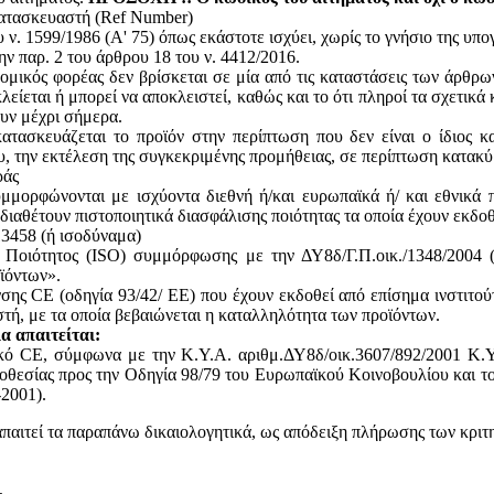
κατασκευαστή (Ref Number)
ν. 1599/1986 (Α' 75) όπως εκάστοτε ισχύει, χωρίς το γνήσιο της υπ
ην παρ. 2 του άρθρου 18 του ν. 4412/2016.
ομικός φορέας δεν βρίσκεται σε μία από τις καταστάσεις των άρθρω
κλείεται ή μπορεί να αποκλειστεί, καθώς και το ότι πληροί τα σχετικ
ουν μέχρι σήμερα.
ατασκευάζεται το προϊόν στην περίπτωση που δεν είναι ο ίδιος κ
του, την εκτέλεση της συγκεκριμένης προμήθειας, σε περίπτωση κατακ
ράς
υμμορφώνονται με ισχύοντα διεθνή ή/και ευρωπαϊκά ή/ και εθνικά 
 διαθέτουν πιστοποιητικά διασφάλισης ποιότητας τα οποία έχουν εκδο
13458 (ή ισοδύναμα)
ς Ποιότητος (ISO) συμμόρφωσης με την ΔΥ8δ/Γ.Π.οικ./1348/2004
ϊόντων».
ης CE (οδηγία 93/42/ ΕΕ) που έχουν εκδοθεί από επίσημα ινστιτού
, με τα οποία βεβαιώνεται η καταλληλότητα των προϊόντων.
α απαιτείται:
ικό CE, σύμφωνα με την Κ.Υ.Α. αριθμ.ΔΥ8δ/οικ.3607/892/2001 Κ.Υ
θεσίας προς την Οδηγία 98/79 του Ευρωπαϊκού Κοινοβουλίου και του
2001).
απαιτεί τα παραπάνω δικαιολογητικά, ως απόδειξη πλήρωσης των κριτ
,