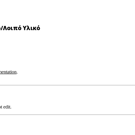
ο/Λοιπό Υλικό
entation
.
t edit.