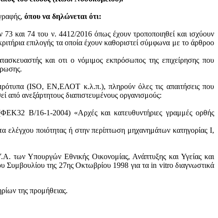
ογραφής,
όπου να δηλώνεται ότι:
ν 73 και 74 του ν. 4412/2016 όπως έχουν τροποποιηθεί και ισχύουν
ά κριτήρια επιλογής τα οποία έχουν καθοριστεί σύμφωνα με τo άρθροo
ατασκευαστής και oτι ο νόμιμος εκπρόσωπος της επιχείρησης που
ύρωσης.
πρότυπα (ISO, ΕΝ,ΕΛΟΤ κ.λ.π.), πληρούν όλες τις απαιτήσεις που
θεί από ανεξάρτητους διαπιστευμένους οργανισμούς:
 (ΦΕΚ32 Β/16-1-2004) «Αρχές και κατευθυντήριες γραμμές ορθής
τα ελέγχου ποιότητας ή στην περίπτωση μηχανημάτων κατηγορίας Ι,
.Α. των Υπουργών Εθνικής Οικονομίας, Ανάπτυξης και Υγείας και
 Συμβουλίου της 27ης Οκτωβρίου 1998 για τα in vitro διαγνωστικά
ηρίων της προμήθειας.