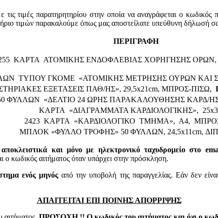
τις τιμές παρατηρητηρίου στην οποία να αναγράφεται ο κωδικός 
τήριο τιμών παρακαλούμε όπως μας αποστείλατε υπεύθυνη δήλωσή σα
ΠΕΡΙΓΡΑΦΗ
255 ΚΑΡΤΑ ΑΤΟΜΙΚΗΣ ΕΝΔΟΦΛΕΒΙΑΣ ΧΟΡΗΓΗΣΗΣ ΟΡΩΝ, 
ΛΩΝ ΤΥΠΟΥ ΓΚΟΜΕ «ΑΤΟΜΙΚΗΣ ΜΕΤΡΗΣΗΣ ΟΥΡΩΝ ΚΑΙ
ΤΗΡΙΑΚΕΣ ΕΞΕΤΑΣΕΙΣ ΠΑΘ/ΗΣ», 29,5x21cm, ΜΠΡΟΣ-ΠΙΣΩ,
0 ΦΥΛΛΩΝ «ΔΕΛΤΙΟ 24 ΩΡΗΣ ΠΑΡΑΚΑΛΟΥΘΗΣΗΣ ΚΑΡΔ/Η
ΚΑΡΤΑ «ΔΙΑΓΡΑΜΜΑΤΑ ΚΑΡΔΙΟΛΟΓΙΚΗΣ», 25x
2423 ΚΑΡΤΑ «ΚΑΡΔΙΟΛΟΓΙΚΟ ΤΜΗΜΑ», Α4, ΜΠΡΟΣ
ΜΠΛΟΚ «ΦΥΛΛΟ ΤΡΟΦΗΣ» 50 ΦΥΛΛΩΝ, 24,5x11cm, Δ
 αποκλειστικά και μόνο με ηλεκτρονικό ταχυδρομείο στο email
 κωδικός αιτήματος όταν υπάρχει στην πρόσκληση.
στημα ενός μηνός
από την υποβολή της παραγγελίας. Εάν δεν είνα
ΑΠΑΙΤΕΙΤΑΙ ΕΠΙ ΠΟΙΝΗΣ ΑΠΟΡΡΙΨΗΣ
υ αιτήματος.
ΠΡΟΣΟΧΗ !! Ο κωδικός του αιτήματος και όχι ο κωδι