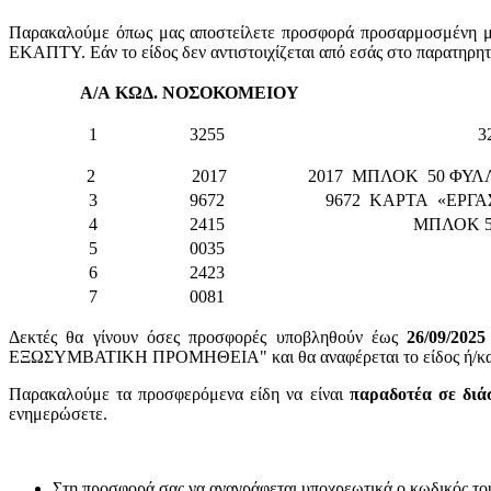
Παρακαλούμε όπως μας αποστείλετε προσφορά προσαρμοσμένη με 
ΕΚΑΠΤΥ. Εάν το είδος δεν αντιστοιχίζεται από εσάς στο παρατηρη
Α/Α
ΚΩΔ. ΝΟΣΟΚΟΜΕΙΟΥ
1
3255
3
2
2017
2017 ΜΠΛΟΚ 50 ΦΥΛ
3
9672
9672 ΚΑΡΤΑ «ΕΡΓΑΣ
4
2415
ΜΠΛΟΚ 5
5
0035
6
2423
7
0081
Δεκτές θα γίνουν όσες προσφορές υποβληθούν έως
26/09/2025
ΕΞΩΣΥΜΒΑΤΙΚΗ ΠΡΟΜΗΘΕΙΑ" και θα αναφέρεται το είδος ή/και ο
Παρακαλούμε τα προσφερόμενα είδη να είναι
παραδοτέα σε διά
ενημερώσετε.
Στη προσφορά σας να αναγράφεται υποχρεωτικά ο κωδικός το