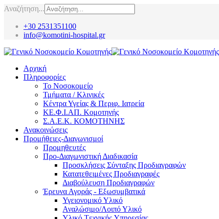
Αναζήτηση...
+30 2531351100
info@komotini-hospital.gr
Αρχική
Πληροφορίες
Το Νοσοκομείο
Τμήματα / Κλινικές
Κέντρα Υγείας & Περιφ. Ιατρεία
ΚΕ.Φ.Ι.ΑΠ. Κομοτηνής
Σ.Α.Ε.Κ. ΚΟΜΟΤΗΝΗΣ
Ανακοινώσεις
Προμήθειες-Διαγωνισμοί
Προμηθευτές
Προ-Διαγωνιστική Διαδικασία
Προσκλήσεις Σύνταξης Προδιαγραφών
Κατατεθειμένες Προδιαγραφές
Διαβούλευση Προδιαγραφών
Έρευνα Αγοράς - Εξωσυμβατικά
Υγειονομικό Υλικό
Αναλώσιμο/Λοιπό Υλικό
Υλικό Tεχνικής Yπηρεσίας