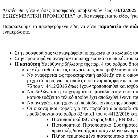
Δεκτές θα γίνουν όσες προσφορές υποβληθούν έως
03/12/2025
ΕΞΩΣΥΜΒΑΤΙΚΗ ΠΡΟΜΗΘΕΙΑ" και θα αναφέρεται το είδος ή/και ο
Παρακαλούμε τα προσφερόμενα είδη να είναι
παραδοτέα σε διά
ενημερώσετε.
Στη προσφορά σας να αναγράφεται υποχρεωτικά ο κωδικός το
Στην προσφορά να αναγράφεται υποχρεωτικά ο κωδικός του 
Η κατάθεση
Υπεύθυνης δήλωσης της παρ. 4 του άρθρου 8 του 
δεν έχει αθετήσει τις υποχρεώσεις που προβλέπονται στ
Να αναφέρεται ως προκαταρκτική απόδειξη ότι ο οικον
μέχρι σήμερα, για τις οποίες ο οικονομικός φορέας απο
75 του ν. 4412/2016 όπως έχουν τροποποιηθεί και ισχύ
Να δηλώνεται η επιχειρηματική μονάδα στην οποία κ
κατασκευάζει το τελικό προϊόν έχει αποδεχθεί έναντι 
Να αναγράφεται η χρονική περίοδος ισχύος της προσφο
Οι οικονομικοί φορείς για την παρούσα διαδικασία σ
προβλέπονται στο άρθρο 82 παρ.1 του ν. 4412/2016 και
Πιστοποιητικά ISO σειράς 9001 , ΕΝ ISO 
Πιστοποιητικό Πιστοποιητικό Συστήματο
πρακτικής διανομής ιατροτεχνολογικών προ
Πλήρη τεκμηριωμένα πιστοποιητικά σήμανσ