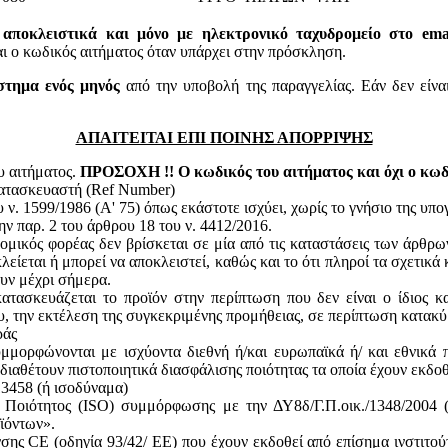
 αποκλειστικά και μόνο με ηλεκτρονικό ταχυδρομείο στο email
 κωδικός αιτήματος όταν υπάρχει στην πρόσκληση.
στημα ενός μηνός
από την υποβολή της παραγγελίας. Εάν δεν είνα
ΑΠΑΙΤΕΙΤΑΙ ΕΠΙ ΠΟΙΝΗΣ ΑΠΟΡΡΙΨΗΣ
υ αιτήματος.
ΠΡΟΣΟΧΗ !! Ο κωδικός του αιτήματος και όχι ο κωδι
κατασκευαστή (Ref Number)
ν. 1599/1986 (Α' 75) όπως εκάστοτε ισχύει, χωρίς το γνήσιο της υπ
ην παρ. 2 του άρθρου 18 του ν. 4412/2016.
ομικός φορέας δεν βρίσκεται σε μία από τις καταστάσεις των άρθρω
κλείεται ή μπορεί να αποκλειστεί, καθώς και το ότι πληροί τα σχετικ
ουν μέχρι σήμερα.
ατασκευάζεται το προϊόν στην περίπτωση που δεν είναι ο ίδιος κ
του, την εκτέλεση της συγκεκριμένης προμήθειας, σε περίπτωση κατακ
ράς
υμμορφώνονται με ισχύοντα διεθνή ή/και ευρωπαϊκά ή/ και εθνικά 
 διαθέτουν πιστοποιητικά διασφάλισης ποιότητας τα οποία έχουν εκδο
13458 (ή ισοδύναμα)
ς Ποιότητος (ISO) συμμόρφωσης με την ΔΥ8δ/Γ.Π.οικ./1348/2004
ϊόντων».
ης CE (οδηγία 93/42/ ΕΕ) που έχουν εκδοθεί από επίσημα ινστιτού