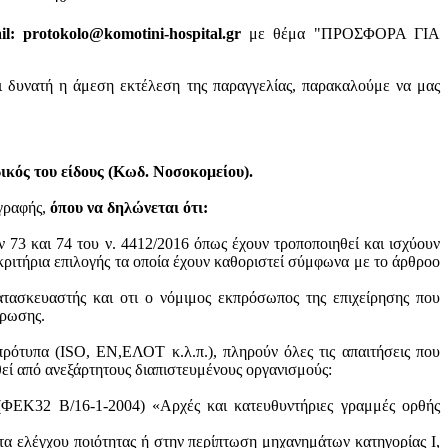
: protokolo@komotini-hospital.gr
με θέμα "ΠΡΟΣΦΟΡΑ ΓΙΑ
ι δυνατή η άμεση εκτέλεση της παραγγελίας, παρακαλούμε να μας
κός του είδους (Κωδ. Νοσοκομείου).
ογραφής,
όπου να δηλώνεται ότι:
ν 73 και 74 του ν. 4412/2016 όπως έχουν τροποποιηθεί και ισχύουν
ά κριτήρια επιλογής τα οποία έχουν καθοριστεί σύμφωνα με τo άρθροo
ατασκευαστής και oτι ο νόμιμος εκπρόσωπος της επιχείρησης που
ύρωσης.
πρότυπα (ISO, ΕΝ,ΕΛΟΤ κ.λ.π.), πληρούν όλες τις απαιτήσεις που
θεί από ανεξάρτητους διαπιστευμένους οργανισμούς:
 (ΦΕΚ32 Β/16-1-2004) «Αρχές και κατευθυντήριες γραμμές ορθής
τα ελέγχου ποιότητας ή στην περίπτωση μηχανημάτων κατηγορίας Ι,