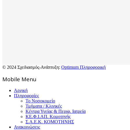
© 2024 Σχεδιασμός-Ανάπτυξη:
Optimum Πληροφορική
Mοbile Menu
Αρχική
Πληροφορίες
Το Νοσοκομείο
Τμήματα / Κλινικές
Κέντρα Υγείας & Περιφ. Ιατρεία
ΚΕ.Φ.Ι.ΑΠ. Κομοτηνής
Σ.Α.Ε.Κ. ΚΟΜΟΤΗΝΗΣ
Ανακοινώσεις