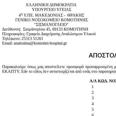
EΛΛΗΝΙΚΗ ΔΗΜΟΚΡΑΤΙΑ
ΥΠΟΥΡΓΕΙΟ ΥΓΕΙΑΣ
η
4
Υ.ΠΕ. ΜΑΚΕΔΟΝΙΑΣ - ΘΡΑΚΗΣ
ΓΕΝΙΚΟ NΟΣΟΚΟΜΕΙΟ ΚΟΜΟΤΗΝΗΣ
"ΣΙΣΜΑΝΟΓΛΕΙΟ"
Διεύθυνση: Σισμάνογλου 45, 69133 ΚΟΜΟΤΗΝΗ
Πληροφορίες: Γραφείο Διαχείρισης Αναλώσιμου Υλικού
Τηλέφωνο: 25313 51261
Email: analosima@komotini-hospital.gr
ΑΠΟΣΤΟΛ
Παρακαλούμε όπως μας αποστείλετε προσφορά προσαρμοσμένη με 
ΕΚΑΠΤΥ. Εάν το είδος δεν αντιστοιχίζεται από εσάς στο παρατηρη
Α/Α
ΚΩΔ. Ν
1
2
3
4
5
6