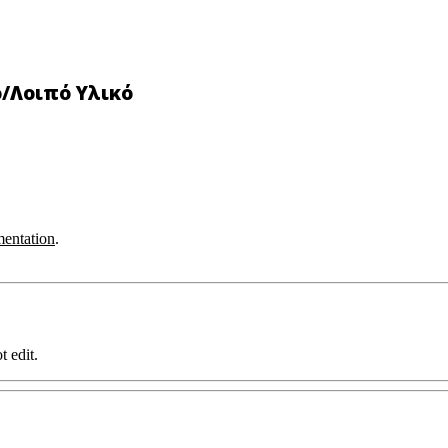
ο/Λοιπό Υλικό
entation
.
t edit.