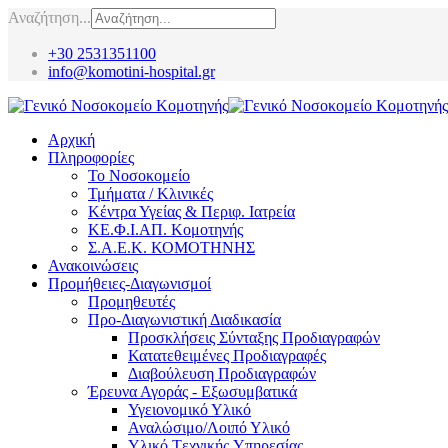
Αναζήτηση...
+30 2531351100
info@komotini-hospital.gr
Αρχική
Πληροφορίες
Το Νοσοκομείο
Τμήματα / Κλινικές
Κέντρα Υγείας & Περιφ. Ιατρεία
ΚΕ.Φ.Ι.ΑΠ. Κομοτηνής
Σ.Α.Ε.Κ. ΚΟΜΟΤΗΝΗΣ
Ανακοινώσεις
Προμήθειες-Διαγωνισμοί
Προμηθευτές
Προ-Διαγωνιστική Διαδικασία
Προσκλήσεις Σύνταξης Προδιαγραφών
Κατατεθειμένες Προδιαγραφές
Διαβούλευση Προδιαγραφών
Έρευνα Αγοράς - Εξωσυμβατικά
Υγειονομικό Υλικό
Αναλώσιμο/Λοιπό Υλικό
Υλικό Tεχνικής Yπηρεσίας