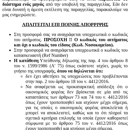
διάστημα ενός μηνός
από την υποβολή της παραγγελίας. Εάν δεν
είναι δυνατή η άμεση εκτέλεση της παραγγελίας, παρακαλούμε να
μας ενημερώσετε.
ΑΠΑΙΤΕΙΤΑΙ ΕΠΙ ΠΟΙΝΗΣ ΑΠΟΡΡΙΨΗΣ
Στη προσφορά σας να αναγράφεται υποχρεωτικά ο κωδικός
του αιτήματος.
ΠΡΟΣΟΧΗ !! Ο κωδικός του αιτήματος
και όχι ο κωδικός του είδους (Κωδ. Νοσοκομείου).
Στην προσφορά να αναγράφεται υποχρεωτικά ο κωδικός του
κατασκευαστή (Ref Number)
Η κατάθεση
Υπεύθυνης δήλωσης της παρ. 4 του άρθρου 8
του ν. 1599/1986 (Α' 75) όπως εκάστοτε ισχύει, χωρίς το
γνήσιο της υπογραφής,
όπου να δηλώνεται ότι:
δεν έχει αθετήσει τις υποχρεώσεις που προβλέπονται
στην παρ. 2 του άρθρου 18 του ν. 4412/2016.
Να αναφέρεται ως προκαταρκτική απόδειξη ότι ο
οικονομικός φορέας δεν βρίσκεται σε μία από τις
καταστάσεις των άρθρων 73 και 74 του ν. 4412/2016
όπως έχουν τροποποιηθεί και ισχύουν μέχρι σήμερα,
για τις οποίες ο οικονομικός φορέας αποκλείεται ή
μπορεί να αποκλειστεί, καθώς και το ότι πληροί τα
σχετικά κριτήρια επιλογής τα οποία έχουν καθοριστεί
σύμφωνα με τo άρθροo 75 του ν. 4412/2016 όπως
έχουν τροποποιηθεί και ισχύουν μέχρι σήμερα.