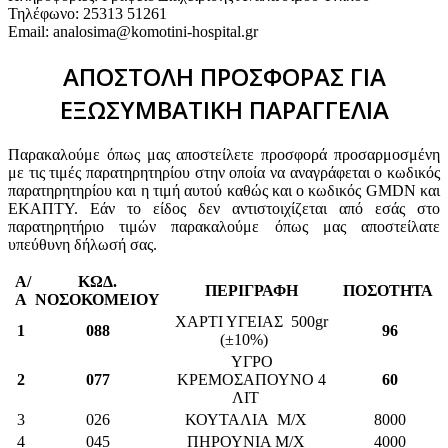
Τηλέφωνο: 25313 51261
Email: analosima@komotini-hospital.gr
ΑΠΟΣΤΟΛΗ ΠΡΟΣΦΟΡΑΣ ΓΙΑ
ΕΞΩΣΥΜΒΑΤΙΚΗ ΠΑΡΑΓΓΕΛΙΑ
Παρακαλούμε όπως μας αποστείλετε προσφορά προσαρμοσμένη
με τις τιμές παρατηρητηρίου στην οποία να αναγράφεται ο κωδικός
παρατηρητηρίου και η τιμή αυτού καθώς και ο κωδικός GMDN και
ΕΚΑΠΤΥ. Εάν το είδος δεν αντιστοιχίζεται από εσάς στο
παρατηρητήριο τιμών παρακαλούμε όπως μας αποστείλατε
υπεύθυνη δήλωσή σας.
Α/
ΚΩΔ.
ΠΕΡΙΓΡΑΦΗ
ΠΟΣΟΤΗΤΑ
Α
ΝΟΣΟΚΟΜΕΙΟΥ
ΧΑΡΤΙ ΥΓΕΙΑΣ 500gr
1
088
96
(±10%)
ΥΓΡΟ
2
077
ΚΡΕΜΟΣΑΠΟΥΝΟ 4
60
ΛΙΤ
3
026
ΚΟΥΤΑΛΙΑ Μ/Χ
8000
4
045
ΠΗΡΟΥΝΙΑ Μ/Χ
4000