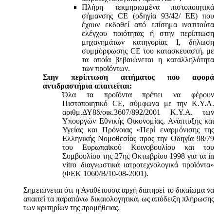
Πλήρη τεκμηριωμένα πιστοποιητικά
σήμανσης CE (οδηγία 93/42/ ΕΕ) που
έχουν εκδοθεί από επίσημα ινστιτούτα
ελέγχου ποιότητας ή στην περίπτωση
μηχανημάτων κατηγορίας Ι, δήλωση
συμμόρφωσης CE του κατασκευαστή, με
τα οποία βεβαιώνεται η καταλληλότητα
των προϊόντων.
Στην περίπτωση αιτήματος που αφορά
αντιδραστήρια απαιτείται:
Όλα τα προϊόντα πρέπει να φέρουν
Πιστοποιητικό CE, σύμφωνα με την Κ.Υ.Α.
αριθμ.ΔΥ8δ/οικ.3607/892/2001 Κ.Υ.Α. των
Υπουργών Εθνικής Οικονομίας, Ανάπτυξης και
Υγείας και Πρόνοιας «Περί εναρμόνισης της
Ελληνικής Νομοθεσίας προς την Οδηγία 98/79
του Ευρωπαϊκού Κοινοβουλίου και του
Συμβουλίου της 27ης Οκτωβρίου 1998 για τα in
vitro διαγνωστικά ιατροτεχνολογικά προϊόντα»
(ΦΕΚ 1060/Β/10-08-2001).
Σημειώνεται ότι η Αναθέτουσα αρχή διατηρεί το δικαίωμα να
απαιτεί τα παραπάνω δικαιολογητικά, ως απόδειξη πλήρωσης
των κριτηρίων της προμήθειας.