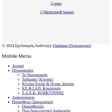
© 2024 Σχεδιασμός-Ανάπτυξη:
Optimum Πληροφορική
Mοbile Menu
Αρχική
Πληροφορίες
Το Νοσοκομείο
Τμήματα / Κλινικές
Κέντρα Υγείας & Περιφ. Ιατρεία
ΚΕ.Φ.Ι.ΑΠ. Κομοτηνής
Σ.Α.Ε.Κ. ΚΟΜΟΤΗΝΗΣ
Ανακοινώσεις
Προμήθειες-Διαγωνισμοί
Προμηθευτές
Προ-Διαγωνιστική Διαδικασία