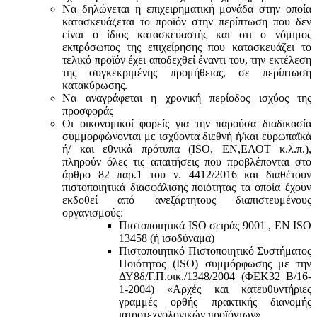
Να δηλώνεται η επιχειρηματική μονάδα στην οποία
κατασκευάζεται το προϊόν στην περίπτωση που δεν
είναι ο ίδιος κατασκευαστής και oτι ο νόμιμος
εκπρόσωπος της επιχείρησης που κατασκευάζει το
τελικό προϊόν έχει αποδεχθεί έναντι του, την εκτέλεση
της συγκεκριμένης προμήθειας, σε περίπτωση
κατακύρωσης.
Να αναγράφεται η χρονική περίοδος ισχύος της
προσφοράς
Οι οικονομικοί φορείς για την παρούσα διαδικασία
συμμορφώνονται με ισχύοντα διεθνή ή/και ευρωπαϊκά
ή/ και εθνικά πρότυπα (ISO, ΕΝ,ΕΛΟΤ κ.λ.π.),
πληρούν όλες τις απαιτήσεις που προβλέπονται στο
άρθρο 82 παρ.1 του ν. 4412/2016 και διαθέτουν
πιστοποιητικά διασφάλισης ποιότητας τα οποία έχουν
εκδοθεί από ανεξάρτητους διαπιστευμένους
οργανισμούς:
Πιστοποιητικά ISO σειράς 9001 , ΕΝ ISO
13458 (ή ισοδύναμα)
Πιστοποιητικό Πιστοποιητικό Συστήματος
Ποιότητος (ISO) συμμόρφωσης με την
ΔΥ8δ/Γ.Π.οικ./1348/2004 (ΦΕΚ32 Β/16-
1-2004) «Αρχές και κατευθυντήριες
γραμμές ορθής πρακτικής διανομής
ιατροτεχνολογικών προϊόντων».