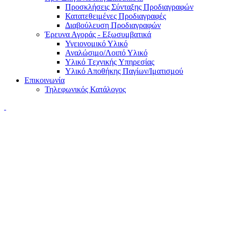
Προσκλήσεις Σύνταξης Προδιαγραφών
Κατατεθειμένες Προδιαγραφές
Διαβούλευση Προδιαγραφών
Έρευνα Αγοράς - Εξωσυμβατικά
Υγειονομικό Υλικό
Αναλώσιμο/Λοιπό Υλικό
Υλικό Tεχνικής Yπηρεσίας
Υλικό Αποθήκης Παγίων/Ιματισμού
Επικοινωνία
Τηλεφωνικός Κατάλογος