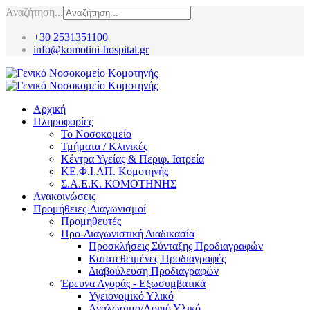
Αναζήτηση...
+30 2531351100
info@komotini-hospital.gr
Αρχική
Πληροφορίες
Το Νοσοκομείο
Τμήματα / Κλινικές
Κέντρα Υγείας & Περιφ. Ιατρεία
ΚΕ.Φ.Ι.ΑΠ. Κομοτηνής
Σ.Α.Ε.Κ. ΚΟΜΟΤΗΝΗΣ
Ανακοινώσεις
Προμήθειες-Διαγωνισμοί
Προμηθευτές
Προ-Διαγωνιστική Διαδικασία
Προσκλήσεις Σύνταξης Προδιαγραφών
Κατατεθειμένες Προδιαγραφές
Διαβούλευση Προδιαγραφών
Έρευνα Αγοράς - Εξωσυμβατικά
Υγειονομικό Υλικό
Αναλώσιμο/Λοιπό Υλικό