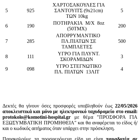
ΧΑΡΤΟΣΑΚΟΥΛΕΣ ΓΙΑ
5
925
ΣΑΝΤΟΥΙΤΣ (9x21cm)
5
ΤΩΝ 10kg
ΠΟΤΗΡΑΚΙΑ Μ/Χ 8oz
6
190
200
(50ΤΜΧ)
ΑΠΟΡΡΥΜΑΝΤΙΚΟ
7
285
ΠΛ.ΠΙΑΤΩΝ ΣΕ
500
ΤΑΜΠΛΕΤΕΣ
ΥΓΡΟ ΓΙΑ ΠΛΥΝΤ.
8
111
3
ΣΚΟΡΑΜΙΔΩΝ
ΥΓΡΟ ΣΤΕΓΝΩΤΙΚΟ
9
098
4
ΠΛ. ΠΙΑΤΩΝ 13ΛΙΤ
Δεκτές θα γίνουν όσες προσφορές υποβληθούν έως
22
/05/2026
αποκλειστικά και μόνο με ηλεκτρονικό ταχυδρομείο στο email:
protokolo@komotini-hospital.gr
με θέμα "ΠΡΟΣΦΟΡΑ ΓΙΑ
ΕΞΩΣΥΜΒΑΤΙΚΗ ΠΡΟΜΗΘΕΙΑ" και θα αναφέρεται το είδος ή/
και ο κωδικός αιτήματος όταν υπάρχει στην πρόσκληση.
Παρακαλούμε τα προσφερόμενα είδη να είναι
παραδοτέα σε