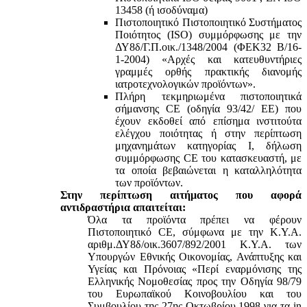
13458 (ή ισοδύναμα)
Πιστοποιητικό Πιστοποιητικό Συστήματος
Ποιότητος (ISO) συμμόρφωσης με την
ΔΥ8δ/Γ.Π.οικ./1348/2004 (ΦΕΚ32 Β/16-
1-2004) «Αρχές και κατευθυντήριες
γραμμές ορθής πρακτικής διανομής
ιατροτεχνολογικών προϊόντων».
Πλήρη τεκμηριωμένα πιστοποιητικά
σήμανσης CE (οδηγία 93/42/ ΕΕ) που
έχουν εκδοθεί από επίσημα ινστιτούτα
ελέγχου ποιότητας ή στην περίπτωση
μηχανημάτων κατηγορίας Ι, δήλωση
συμμόρφωσης CE του κατασκευαστή, με
τα οποία βεβαιώνεται η καταλληλότητα
των προϊόντων.
Στην περίπτωση αιτήματος που αφορά
αντιδραστήρια απαιτείται:
Όλα τα προϊόντα πρέπει να φέρουν
Πιστοποιητικό CE, σύμφωνα με την Κ.Υ.Α.
αριθμ.ΔΥ8δ/οικ.3607/892/2001 Κ.Υ.Α. των
Υπουργών Εθνικής Οικονομίας, Ανάπτυξης και
Υγείας και Πρόνοιας «Περί εναρμόνισης της
Ελληνικής Νομοθεσίας προς την Οδηγία 98/79
του Ευρωπαϊκού Κοινοβουλίου και του
Συμβουλίου της 27ης Οκτωβρίου 1998 για τα in