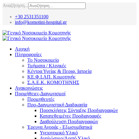
Αναζήτηση...
+30 2531351100
info@komotini-hospital.gr
Αρχική
Πληροφορίες
Το Νοσοκομείο
Τμήματα / Κλινικές
Κέντρα Υγείας & Περιφ. Ιατρεία
ΚΕ.Φ.Ι.ΑΠ. Κομοτηνής
Σ.Α.Ε.Κ. ΚΟΜΟΤΗΝΗΣ
Ανακοινώσεις
Προμήθειες-Διαγωνισμοί
Προμηθευτές
Προ-Διαγωνιστική Διαδικασία
Προσκλήσεις Σύνταξης Προδιαγραφών
Κατατεθειμένες Προδιαγραφές
Διαβούλευση Προδιαγραφών
Έρευνα Αγοράς - Εξωσυμβατικά
Υγειονομικό Υλικό
Αναλώσιμο/Λοιπό Υλικό