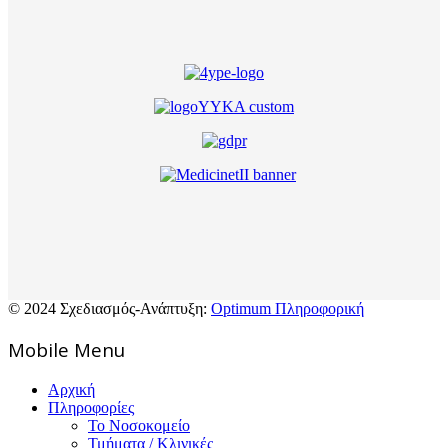
© 2024 Σχεδιασμός-Ανάπτυξη:
Optimum Πληροφορική
Mοbile Menu
Αρχική
Πληροφορίες
Το Νοσοκομείο
Τμήματα / Κλινικές