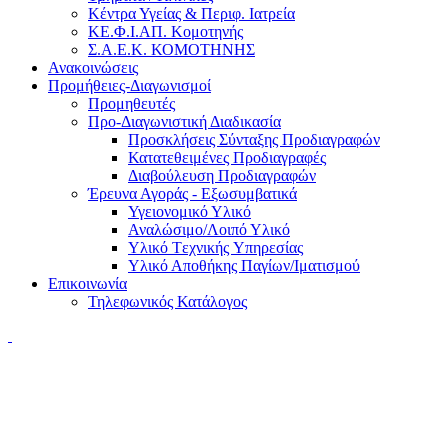
Κέντρα Υγείας & Περιφ. Ιατρεία
ΚΕ.Φ.Ι.ΑΠ. Κομοτηνής
Σ.Α.Ε.Κ. ΚΟΜΟΤΗΝΗΣ
Ανακοινώσεις
Προμήθειες-Διαγωνισμοί
Προμηθευτές
Προ-Διαγωνιστική Διαδικασία
Προσκλήσεις Σύνταξης Προδιαγραφών
Κατατεθειμένες Προδιαγραφές
Διαβούλευση Προδιαγραφών
Έρευνα Αγοράς - Εξωσυμβατικά
Υγειονομικό Υλικό
Αναλώσιμο/Λοιπό Υλικό
Υλικό Tεχνικής Yπηρεσίας
Υλικό Αποθήκης Παγίων/Ιματισμού
Επικοινωνία
Τηλεφωνικός Κατάλογος