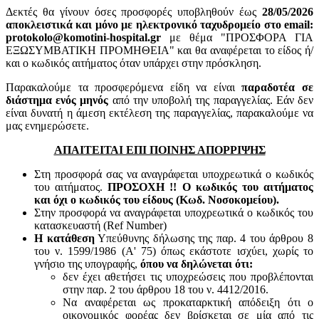
Δεκτές θα γίνουν όσες προσφορές υποβληθούν έως
28
/05/2026
αποκλειστικά και μόνο με ηλεκτρονικό ταχυδρομείο στο email:
protokolo@komotini-hospital.gr
με θέμα "ΠΡΟΣΦΟΡΑ ΓΙΑ
ΕΞΩΣΥΜΒΑΤΙΚΗ ΠΡΟΜΗΘΕΙΑ" και θα αναφέρεται το είδος ή/
και ο κωδικός αιτήματος όταν υπάρχει στην πρόσκληση.
Παρακαλούμε τα προσφερόμενα είδη να είναι
παραδοτέα σε
διάστημα ενός μηνός
από την υποβολή της παραγγελίας. Εάν δεν
είναι δυνατή η άμεση εκτέλεση της παραγγελίας, παρακαλούμε να
μας ενημερώσετε.
ΑΠΑΙΤΕΙΤΑΙ ΕΠΙ ΠΟΙΝΗΣ ΑΠΟΡΡΙΨΗΣ
Στη προσφορά σας να αναγράφεται υποχρεωτικά ο κωδικός
του αιτήματος.
ΠΡΟΣΟΧΗ !! Ο κωδικός του αιτήματος
και όχι ο κωδικός του είδους (Κωδ. Νοσοκομείου).
Στην προσφορά να αναγράφεται υποχρεωτικά ο κωδικός του
κατασκευαστή (Ref Number)
Η κατάθεση
Υπεύθυνης δήλωσης της παρ. 4 του άρθρου 8
του ν. 1599/1986 (Α' 75) όπως εκάστοτε ισχύει, χωρίς το
γνήσιο της υπογραφής,
όπου να δηλώνεται ότι:
δεν έχει αθετήσει τις υποχρεώσεις που προβλέπονται
στην παρ. 2 του άρθρου 18 του ν. 4412/2016.
Να αναφέρεται ως προκαταρκτική απόδειξη ότι ο
οικονομικός φορέας δεν βρίσκεται σε μία από τις