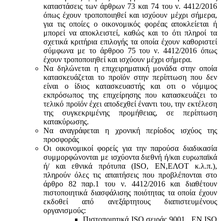
καταστάσεις των άρθρων 73 και 74 του ν. 4412/2016
όπως έχουν τροποποιηθεί και ισχύουν μέχρι σήμερα,
για τις οποίες ο οικονομικός φορέας αποκλείεται ή
μπορεί να αποκλειστεί, καθώς και το ότι πληροί τα
σχετικά κριτήρια επιλογής τα οποία έχουν καθοριστεί
σύμφωνα με τo άρθροo 75 του ν. 4412/2016 όπως
έχουν τροποποιηθεί και ισχύουν μέχρι σήμερα.
Να δηλώνεται η επιχειρηματική μονάδα στην οποία
κατασκευάζεται το προϊόν στην περίπτωση που δεν
είναι ο ίδιος κατασκευαστής και oτι ο νόμιμος
εκπρόσωπος της επιχείρησης που κατασκευάζει το
τελικό προϊόν έχει αποδεχθεί έναντι του, την εκτέλεση
της συγκεκριμένης προμήθειας, σε περίπτωση
κατακύρωσης.
Να αναγράφεται η χρονική περίοδος ισχύος της
προσφοράς
Οι οικονομικοί φορείς για την παρούσα διαδικασία
συμμορφώνονται με ισχύοντα διεθνή ή/και ευρωπαϊκά
ή/ και εθνικά πρότυπα (ISO, ΕΝ,ΕΛΟΤ κ.λ.π.),
πληρούν όλες τις απαιτήσεις που προβλέπονται στο
άρθρο 82 παρ.1 του ν. 4412/2016 και διαθέτουν
πιστοποιητικά διασφάλισης ποιότητας τα οποία έχουν
εκδοθεί από ανεξάρτητους διαπιστευμένους
οργανισμούς:
Πιστοποιητικά ISO σειράς 9001 , ΕΝ ISO