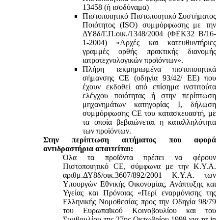
13458 (ή ισοδύναμα)
Πιστοποιητικό Πιστοποιητικό Συστήματος
Ποιότητος (ISO) συμμόρφωσης με την
ΔΥ8δ/Γ.Π.οικ./1348/2004 (ΦΕΚ32 Β/16-
1-2004) «Αρχές και κατευθυντήριες
γραμμές ορθής πρακτικής διανομής
ιατροτεχνολογικών προϊόντων».
Πλήρη τεκμηριωμένα πιστοποιητικά
σήμανσης CE (οδηγία 93/42/ ΕΕ) που
έχουν εκδοθεί από επίσημα ινστιτούτα
ελέγχου ποιότητας ή στην περίπτωση
μηχανημάτων κατηγορίας Ι, δήλωση
συμμόρφωσης CE του κατασκευαστή, με
τα οποία βεβαιώνεται η καταλληλότητα
των προϊόντων.
Στην περίπτωση αιτήματος που αφορά
αντιδραστήρια απαιτείται:
Όλα τα προϊόντα πρέπει να φέρουν
Πιστοποιητικό CE, σύμφωνα με την Κ.Υ.Α.
αριθμ.ΔΥ8δ/οικ.3607/892/2001 Κ.Υ.Α. των
Υπουργών Εθνικής Οικονομίας, Ανάπτυξης και
Υγείας και Πρόνοιας «Περί εναρμόνισης της
Ελληνικής Νομοθεσίας προς την Οδηγία 98/79
του Ευρωπαϊκού Κοινοβουλίου και του
Συμβουλίου της 27ης Οκτωβρίου 1998 για τα in