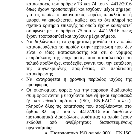
καταστάσεις των άρθρων 73 και 74 του ν. 4412/2016
όπως έχουν τροποποιηθεί και ισχύουν μέχρι σήμερα,
για τις οποίες ο οικονομικός φορέας αποκλείεται ή
μπορεί να αποκλειστεί, καθώς και το ότι πληροί τα
σχετικά κριτήρια επιλογής τα οποία έχουν καθοριστεί
σύμφωνα με τo άρθροo 75 του ν. 4412/2016 όπως
έχουν τροποποιηθεί και ισχύουν μέχρι σήμερα.
Να δηλώνεται η επιχειρηματική μονάδα στην οποία
κατασκευάζεται το προϊόν στην περίπτωση που δεν
είναι ο ίδιος κατασκευαστής και oτι ο νόμιμος
εκπρόσωπος της επιχείρησης που κατασκευάζει το
τελικό προϊόν έχει αποδεχθεί έναντι του, την εκτέλεση
της συγκεκριμένης προμήθειας, σε περίπτωση
κατακύρωσης.
Να αναγράφεται η χρονική περίοδος ισχύος της
προσφοράς
Οι οικονομικοί φορείς για την παρούσα διαδικασία
συμμορφώνονται με ισχύοντα διεθνή ή/και ευρωπαϊκά
ή/ και εθνικά πρότυπα (ISO, ΕΝ,ΕΛΟΤ κ.λ.π.),
πληρούν όλες τις απαιτήσεις που προβλέπονται στο
άρθρο 82 παρ.1 του ν. 4412/2016 και διαθέτουν
πιστοποιητικά διασφάλισης ποιότητας τα οποία έχουν
εκδοθεί από ανεξάρτητους διαπιστευμένους
οργανισμούς:
Πιστοποιητικά ISO σειράς 9001 , ΕΝ ISO