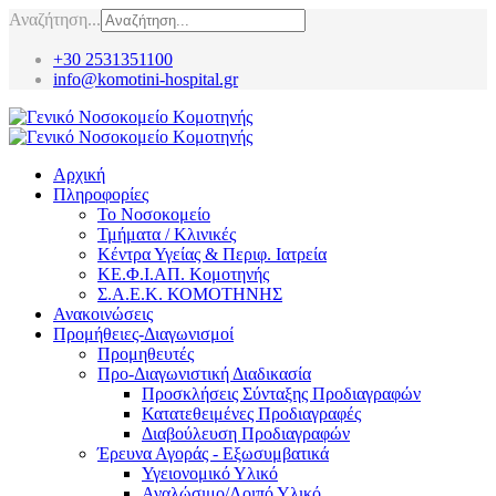
Αναζήτηση...
+30 2531351100
info@komotini-hospital.gr
Αρχική
Πληροφορίες
Το Νοσοκομείο
Τμήματα / Κλινικές
Κέντρα Υγείας & Περιφ. Ιατρεία
ΚΕ.Φ.Ι.ΑΠ. Κομοτηνής
Σ.Α.Ε.Κ. ΚΟΜΟΤΗΝΗΣ
Ανακοινώσεις
Προμήθειες-Διαγωνισμοί
Προμηθευτές
Προ-Διαγωνιστική Διαδικασία
Προσκλήσεις Σύνταξης Προδιαγραφών
Κατατεθειμένες Προδιαγραφές
Διαβούλευση Προδιαγραφών
Έρευνα Αγοράς - Εξωσυμβατικά
Υγειονομικό Υλικό
Αναλώσιμο/Λοιπό Υλικό