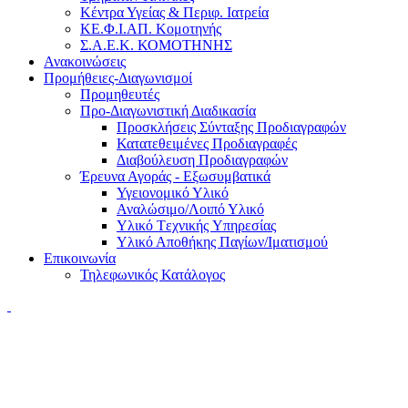
Κέντρα Υγείας & Περιφ. Ιατρεία
ΚΕ.Φ.Ι.ΑΠ. Κομοτηνής
Σ.Α.Ε.Κ. ΚΟΜΟΤΗΝΗΣ
Ανακοινώσεις
Προμήθειες-Διαγωνισμοί
Προμηθευτές
Προ-Διαγωνιστική Διαδικασία
Προσκλήσεις Σύνταξης Προδιαγραφών
Κατατεθειμένες Προδιαγραφές
Διαβούλευση Προδιαγραφών
Έρευνα Αγοράς - Εξωσυμβατικά
Υγειονομικό Υλικό
Αναλώσιμο/Λοιπό Υλικό
Υλικό Tεχνικής Yπηρεσίας
Υλικό Αποθήκης Παγίων/Ιματισμού
Επικοινωνία
Τηλεφωνικός Κατάλογος