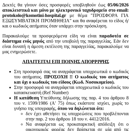
Δεκτές θα γίνουν όσες προσφορές υποβληθούν έως
05
/06/2026
αποκλειστικά και μόνο με ηλεκτρονικό ταχυδρομείο στο email:
protokolo@komotini-hospital.gr
με θέμα "ΠΡΟΣΦΟΡΑ ΓΙΑ
ΕΞΩΣΥΜΒΑΤΙΚΗ ΠΡΟΜΗΘΕΙΑ" και θα αναφέρεται το είδος ή/
και ο κωδικός αιτήματος όταν υπάρχει στην πρόσκληση.
Παρακαλούμε τα προσφερόμενα είδη να είναι
παραδοτέα σε
διάστημα ενός μηνός
από την υποβολή της παραγγελίας. Εάν δεν
είναι δυνατή η άμεση εκτέλεση της παραγγελίας, παρακαλούμε να
μας ενημερώσετε.
ΑΠΑΙΤΕΙΤΑΙ ΕΠΙ ΠΟΙΝΗΣ ΑΠΟΡΡΙΨΗΣ
Στη προσφορά σας να αναγράφεται υποχρεωτικά ο κωδικός
του αιτήματος.
ΠΡΟΣΟΧΗ !! Ο κωδικός του αιτήματος
και όχι ο κωδικός του είδους (Κωδ. Νοσοκομείου).
Στην προσφορά να αναγράφεται υποχρεωτικά ο κωδικός του
κατασκευαστή (Ref Number)
Η κατάθεση
Υπεύθυνης δήλωσης της παρ. 4 του άρθρου 8
του ν. 1599/1986 (Α' 75) όπως εκάστοτε ισχύει, χωρίς το
γνήσιο της υπογραφής,
όπου να δηλώνεται ότι:
δεν έχει αθετήσει τις υποχρεώσεις που προβλέπονται
στην παρ. 2 του άρθρου 18 του ν. 4412/2016.
Να αναφέρεται ως προκαταρκτική απόδειξη ότι ο
οικονομικός φορέας δεν βρίσκεται σε μία από τις