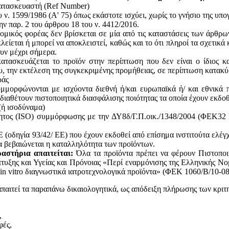
κατασκευαστή (Ref Number)
ν. 1599/1986 (Α' 75) όπως εκάστοτε ισχύει, χωρίς το γνήσιο της υπ
ην παρ. 2 του άρθρου 18 του ν. 4412/2016.
ομικός φορέας δεν βρίσκεται σε μία από τις καταστάσεις των άρθρω
κλείεται ή μπορεί να αποκλειστεί, καθώς και το ότι πληροί τα σχετικ
ουν μέχρι σήμερα.
ατασκευάζεται το προϊόν στην περίπτωση που δεν είναι ο ίδιος κ
του, την εκτέλεση της συγκεκριμένης προμήθειας, σε περίπτωση κατακ
ράς
υμμορφώνονται με ισχύοντα διεθνή ή/και ευρωπαϊκά ή/ και εθνικά 
 διαθέτουν πιστοποιητικά διασφάλισης ποιότητας τα οποία έχουν εκδο
(ή ισοδύναμα)
ητος (ISO) συμμόρφωσης με την ΔΥ8δ/Γ.Π.οικ./1348/2004 (ΦΕΚ32 Β
(οδηγία 93/42/ ΕΕ) που έχουν εκδοθεί από επίσημα ινστιτούτα ελέγ
 βεβαιώνεται η καταλληλότητα των προϊόντων.
αστήρια απαιτείται:
Όλα τα προϊόντα πρέπει να φέρουν Πιστοποι
υξης και Υγείας και Πρόνοιας «Περί εναρμόνισης της Ελληνικής Νο
in vitro διαγνωστικά ιατροτεχνολογικά προϊόντα» (ΦΕΚ 1060/Β/10-08
απαιτεί τα παραπάνω δικαιολογητικά, ως απόδειξη πλήρωσης των κριτ
,
φές,