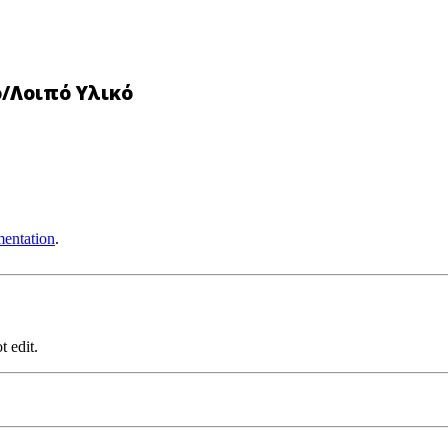
ο/Λοιπό Υλικό
entation
.
t edit.