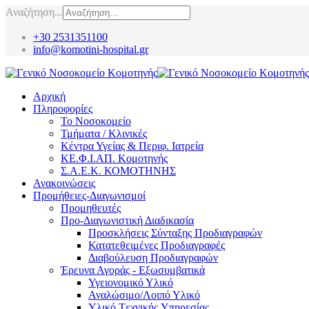
Αναζήτηση...
+30 2531351100
info@komotini-hospital.gr
Αρχική
Πληροφορίες
Το Νοσοκομείο
Τμήματα / Κλινικές
Κέντρα Υγείας & Περιφ. Ιατρεία
ΚΕ.Φ.Ι.ΑΠ. Κομοτηνής
Σ.Α.Ε.Κ. ΚΟΜΟΤΗΝΗΣ
Ανακοινώσεις
Προμήθειες-Διαγωνισμοί
Προμηθευτές
Προ-Διαγωνιστική Διαδικασία
Προσκλήσεις Σύνταξης Προδιαγραφών
Κατατεθειμένες Προδιαγραφές
Διαβούλευση Προδιαγραφών
Έρευνα Αγοράς - Εξωσυμβατικά
Υγειονομικό Υλικό
Αναλώσιμο/Λοιπό Υλικό
Υλικό Tεχνικής Yπηρεσίας