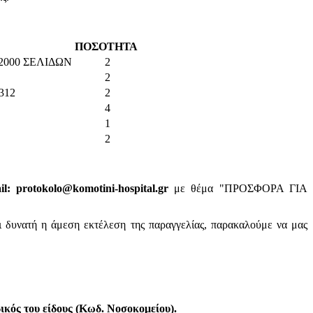
ΠΟΣΟΤΗΤΑ
000 ΣΕΛΙΔΩΝ
2
2
312
2
4
1
2
: protokolo@komotini-hospital.gr
με θέμα "ΠΡΟΣΦΟΡΑ ΓΙΑ
ι δυνατή η άμεση εκτέλεση της παραγγελίας, παρακαλούμε να μας
κός του είδους (Κωδ. Νοσοκομείου).