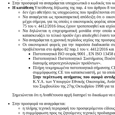
Στην προσφορά να αναγράφεται υποχρεωτικά ο κωδικός του 
Η κατάθεση
Υπεύθυνης δήλωσης της παρ. 4 του άρθρου 8 του 
δεν έχει αθετήσει τις υποχρεώσεις που προβλέπονται στ
Να αναφέρεται ως προκαταρκτική απόδειξη ότι ο οικον
μέχρι σήμερα, για τις οποίες ο οικονομικός φορέας απο
75 του ν. 4412/2016 όπως έχουν τροποποιηθεί και ισχύ
Να δηλώνεται η επιχειρηματική μονάδα στην οποία κ
κατασκευάζει το τελικό προϊόν έχει αποδεχθεί έναντι 
Να αναγράφεται η χρονική περίοδος ισχύος της προσφο
Οι οικονομικοί φορείς για την παρούσα διαδικασία σ
προβλέπονται στο άρθρο 82 παρ.1 του ν. 4412/2016 και
Πιστοποιητικά ISO σειράς 9001 , ΕΝ ISO 13458 
Πιστοποιητικό Πιστοποιητικό Συστήματος Ποιότ
διανομής ιατροτεχνολογικών προϊόντων».
Πλήρη τεκμηριωμένα πιστοποιητικά σήμανσης CE 
συμμόρφωσης CE του κατασκευαστή, με τα οποία
Στην περίπτωση αιτήματος που αφορά αντιδρ
Κ.Υ.Α. των Υπουργών Εθνικής Οικονομίας, Ανάπτ
του Συμβουλίου της 27ης Οκτωβρίου 1998 για τα 
Σημειώνεται ότι η Αναθέτουσα αρχή διατηρεί το δικαίωμα να 
Στην προσφορά να αναγράφεται:
η πλήρης τεχνική περιγραφή του προσφερόμενου είδους
η συμμόρφωση προς τις ζητούμενες τεχνικές προδιαγρα