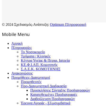
© 2024 Σχεδιασμός-Ανάπτυξη:
Optimum Πληροφορική
Mοbile Menu
Αρχική
Πληροφορίες
Το Νοσοκομείο
Τμήματα / Κλινικές
Κέντρα Υγείας & Περιφ. Ιατρεία
ΚΕ.Φ.Ι.ΑΠ. Κομοτηνής
Σ.Α.Ε.Κ. ΚΟΜΟΤΗΝΗΣ
Ανακοινώσεις
Προμήθειες-Διαγωνισμοί
Προμηθευτές
Προ-Διαγωνιστική Διαδικασία
Προσκλήσεις Σύνταξης Προδιαγραφών
Κατατεθειμένες Προδιαγραφές
Διαβούλευση Προδιαγραφών
Έρευνα Αγοράς - Εξωσυμβατικά