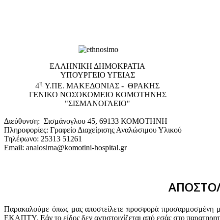
EΛΛΗΝΙΚΗ ΔΗΜΟΚΡΑΤΙΑ
ΥΠΟΥΡΓΕΙΟ ΥΓΕΙΑΣ
η
4
Υ.ΠΕ. ΜΑΚΕΔΟΝΙΑΣ - ΘΡΑΚΗΣ
ΓΕΝΙΚΟ NΟΣΟΚΟΜΕΙΟ ΚΟΜΟΤΗΝΗΣ
"ΣΙΣΜΑΝΟΓΛΕΙΟ"
Διεύθυνση: Σισμάνογλου 45, 69133 ΚΟΜΟΤΗΝΗ
Πληροφορίες: Γραφείο Διαχείρισης Αναλώσιμου Υλικού
Τηλέφωνο: 25313 51261
Email: analosima@komotini-hospital.gr
ΑΠΟΣΤΟΛ
Παρακαλούμε όπως μας αποστείλετε προσφορά προσαρμοσμένη με 
ΕΚΑΠΤΥ. Εάν το είδος δεν αντιστοιχίζεται από εσάς στο παρατηρη