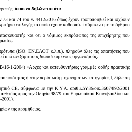
ογραφής,
όπου να δηλώνεται ότι:
ν 73 και 74 του ν. 4412/2016 όπως έχουν τροποποιηθεί και ισχύουν
ά κριτήρια επιλογής τα οποία έχουν καθοριστεί σύμφωνα με τo άρθροo
ατασκευαστής και oτι ο νόμιμος εκπρόσωπος της επιχείρησης που
ύρωσης.
πρότυπα (ISO, ΕΝ,ΕΛΟΤ κ.λ.π.), πληρούν όλες τις απαιτήσεις που
θεί από ανεξάρτητους διαπιστευμένους οργανισμούς:
/16-1-2004) «Αρχές και κατευθυντήριες γραμμές ορθής πρακτικής
χου ποιότητας ή στην περίπτωση μηχανημάτων κατηγορίας Ι, δήλωση
ητικό CE, σύμφωνα με την Κ.Υ.Α. αριθμ.ΔΥ8δ/οικ.3607/892/2001
μοθεσίας προς την Οδηγία 98/79 του Ευρωπαϊκού Κοινοβουλίου και
-2001).
ηρίων της προμήθειας.