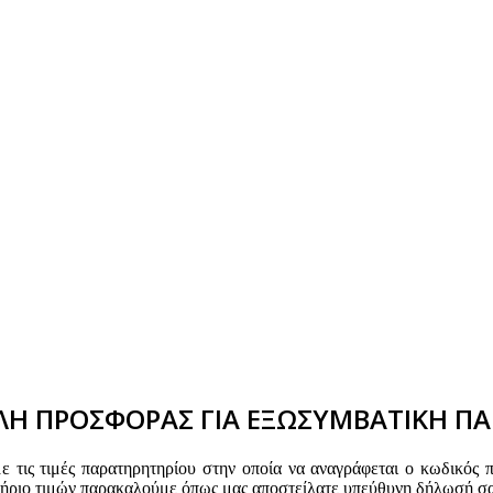
Η ΠΡΟΣΦΟΡΑΣ ΓΙΑ ΕΞΩΣΥΜΒΑΤΙΚΗ ΠΑ
τις τιμές παρατηρητηρίου στην οποία να αναγράφεται ο κωδικός 
τήριο τιμών παρακαλούμε όπως μας αποστείλατε υπεύθυνη δήλωσή σα