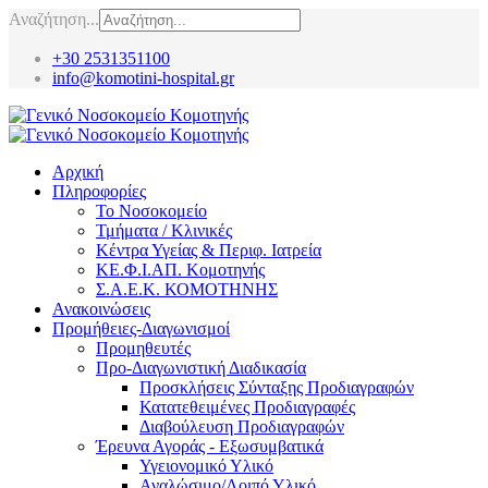
Αναζήτηση...
+30 2531351100
info@komotini-hospital.gr
Αρχική
Πληροφορίες
Το Νοσοκομείο
Τμήματα / Κλινικές
Κέντρα Υγείας & Περιφ. Ιατρεία
ΚΕ.Φ.Ι.ΑΠ. Κομοτηνής
Σ.Α.Ε.Κ. ΚΟΜΟΤΗΝΗΣ
Ανακοινώσεις
Προμήθειες-Διαγωνισμοί
Προμηθευτές
Προ-Διαγωνιστική Διαδικασία
Προσκλήσεις Σύνταξης Προδιαγραφών
Κατατεθειμένες Προδιαγραφές
Διαβούλευση Προδιαγραφών
Έρευνα Αγοράς - Εξωσυμβατικά
Υγειονομικό Υλικό
Αναλώσιμο/Λοιπό Υλικό