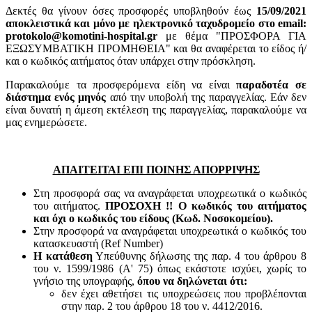
Δεκτές θα γίνουν όσες προσφορές υποβληθούν έως
15/09/2021
αποκλειστικά και μόνο με ηλεκτρονικό ταχυδρομείο στο email:
protokolo@komotini-hospital.gr
με θέμα "ΠΡΟΣΦΟΡΑ ΓΙΑ
ΕΞΩΣΥΜΒΑΤΙΚΗ ΠΡΟΜΗΘΕΙΑ" και θα αναφέρεται το είδος ή/
και ο κωδικός αιτήματος όταν υπάρχει στην πρόσκληση.
Παρακαλούμε τα προσφερόμενα είδη να είναι
παραδοτέα σε
διάστημα ενός μηνός
από την υποβολή της παραγγελίας. Εάν δεν
είναι δυνατή η άμεση εκτέλεση της παραγγελίας, παρακαλούμε να
μας ενημερώσετε.
ΑΠΑΙΤΕΙΤΑΙ ΕΠΙ ΠΟΙΝΗΣ ΑΠΟΡΡΙΨΗΣ
Στη προσφορά σας να αναγράφεται υποχρεωτικά ο κωδικός
του αιτήματος.
ΠΡΟΣΟΧΗ !! Ο κωδικός του αιτήματος
και όχι ο κωδικός του είδους (Κωδ. Νοσοκομείου).
Στην προσφορά να αναγράφεται υποχρεωτικά ο κωδικός του
κατασκευαστή (Ref Number)
Η κατάθεση
Υπεύθυνης δήλωσης της παρ. 4 του άρθρου 8
του ν. 1599/1986 (Α' 75) όπως εκάστοτε ισχύει, χωρίς το
γνήσιο της υπογραφής,
όπου να δηλώνεται ότι:
δεν έχει αθετήσει τις υποχρεώσεις που προβλέπονται
στην παρ. 2 του άρθρου 18 του ν. 4412/2016.