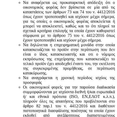
Να αναφέρεται ως προκαταρκτική απόδειξη ότι ο
οικονομικός φορέας δεν βρίσκεται σε μία από τις
καταστάσεις των άρθρων 73 και 74 του ν. 4412/2016
όπως έχουν τροποποιηθεί και ισχύουν μέχρι σήμερα,
για τις οποίες ο οικονομικός φορέας αποκλείεται ή
μπορεί να αποκλειστεί, καθώς και το ότι πληροί τα
σχετικά κριτήρια επιλογής τα οποία έχουν καθοριστεί
σύμφωνα με τo άρθροo 75 του ν. 4412/2016 όπως
έχουν τροποποιηθεί και ισχύουν μέχρι σήμερα.
Να δηλώνεται η επιχειρηματική μονάδα στην οποία
κατασκευάζεται το προϊόν στην περίπτωση που δεν
είναι ο ίδιος κατασκευαστής και oτι ο νόμιμος
εκπρόσωπος της επιχείρησης που κατασκευάζει το
τελικό προϊόν έχει αποδεχθεί έναντι του, την εκτέλεση
της συγκεκριμένης προμήθειας, σε περίπτωση
κατακύρωσης.
Να αναγράφεται η χρονική περίοδος ισχύος της
προσφοράς
Οι οικονομικοί φορείς για την παρούσα διαδικασία
συμμορφώνονται με ισχύοντα διεθνή ή/και ευρωπαϊκά
ή/ και εθνικά πρότυπα (ISO, ΕΝ,ΕΛΟΤ κ.λ.π.),
πληρούν όλες τις απαιτήσεις που προβλέπονται στο
άρθρο 82 παρ.1 του ν. 4412/2016 και διαθέτουν
πιστοποιητικά διασφάλισης ποιότητας τα οποία έχουν
εκδοθεί από ανεξάρτητους διαπιστευμένους