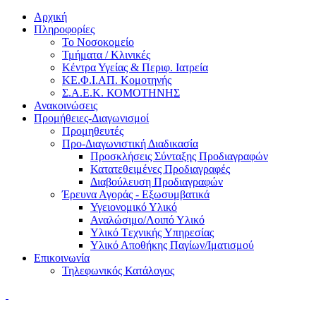
Αρχική
Πληροφορίες
Το Νοσοκομείο
Τμήματα / Κλινικές
Κέντρα Υγείας & Περιφ. Ιατρεία
ΚΕ.Φ.Ι.ΑΠ. Κομοτηνής
Σ.Α.Ε.Κ. ΚΟΜΟΤΗΝΗΣ
Ανακοινώσεις
Προμήθειες-Διαγωνισμοί
Προμηθευτές
Προ-Διαγωνιστική Διαδικασία
Προσκλήσεις Σύνταξης Προδιαγραφών
Κατατεθειμένες Προδιαγραφές
Διαβούλευση Προδιαγραφών
Έρευνα Αγοράς - Εξωσυμβατικά
Υγειονομικό Υλικό
Αναλώσιμο/Λοιπό Υλικό
Υλικό Tεχνικής Yπηρεσίας
Υλικό Αποθήκης Παγίων/Ιματισμού
Επικοινωνία
Τηλεφωνικός Κατάλογος