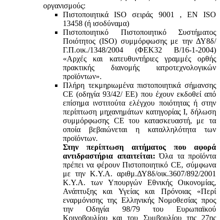
οργανισμούς:
Πιστοποιητικά ISO σειράς 9001 , ΕΝ ISO
13458 (ή ισοδύναμα)
Πιστοποιητικό Πιστοποιητικό Συστήματος
Ποιότητος (ISO) συμμόρφωσης με την ΔΥ8δ/
Γ.Π.οικ./1348/2004 (ΦΕΚ32 Β/16-1-2004)
«Αρχές και κατευθυντήριες γραμμές ορθής
πρακτικής διανομής ιατροτεχνολογικών
προϊόντων».
Πλήρη τεκμηριωμένα πιστοποιητικά σήμανσης
CE (οδηγία 93/42/ ΕΕ) που έχουν εκδοθεί από
επίσημα ινστιτούτα ελέγχου ποιότητας ή στην
περίπτωση μηχανημάτων κατηγορίας Ι, δήλωση
συμμόρφωσης CE του κατασκευαστή, με τα
οποία βεβαιώνεται η καταλληλότητα των
προϊόντων.
Στην περίπτωση αιτήματος που αφορά
αντιδραστήρια απαιτείται:
Όλα τα προϊόντα
πρέπει να φέρουν Πιστοποιητικό CE, σύμφωνα
με την Κ.Υ.Α. αριθμ.ΔΥ8δ/οικ.3607/892/2001
Κ.Υ.Α. των Υπουργών Εθνικής Οικονομίας,
Ανάπτυξης και Υγείας και Πρόνοιας «Περί
εναρμόνισης της Ελληνικής Νομοθεσίας προς
την Οδηγία 98/79 του Ευρωπαϊκού
Κοινοβουλίου και του Συμβουλίου της 27ης