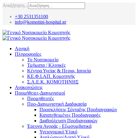
Αναζήτηση...
+30 2531351100
info@komotini-hospital.gr
Αρχική
Πληροφορίες
Το Νοσοκομείο
Τμήματα / Κλινικές
Κέντρα Υγείας & Περιφ. Ιατρεία
ΚΕ.Φ.Ι.ΑΠ. Κομοτηνής
Σ.Α.Ε.Κ. ΚΟΜΟΤΗΝΗΣ
Ανακοινώσεις
Προμήθειες-Διαγωνισμοί
Προμηθευτές
Προ-Διαγωνιστική Διαδικασία
Προσκλήσεις Σύνταξης Προδιαγραφών
Κατατεθειμένες Προδιαγραφές
Διαβούλευση Προδιαγραφών
Έρευνα Αγοράς - Εξωσυμβατικά
Υγειονομικό Υλικό
Αναλώσιμο/Λοιπό Υλικό