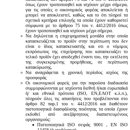
όπως έχουν τροποποιηθεί και ισχύουν μέχρι σήμερα,
για τις οποίες ο οικονομικός φορέας αποκλείεται ή
μπορεί να αποκλειστεί, καθώς και το ότι πληροί τα
σχετικά κριτήρια επιλογής τα οποία έχουν καθοριστεί
σύμφωνα με τo άρθροo 75 του ν. 4412/2016 όπως
έχουν τροποποιηθεί και ισχύουν μέχρι σήμερα.
Να δηλώνεται η επιχειρηματική μονάδα στην οποία
κατασκευάζεται το προϊόν στην περίπτωση που δεν
είναι ο ίδιος κατασκευαστής και oτι ο νόμιμος
εκπρόσωπος της επιχείρησης που κατασκευάζει το
τελικό προϊόν έχει αποδεχθεί έναντι του, την εκτέλεση
της συγκεκριμένης προμήθειας, σε περίπτωση
κατακύρωσης.
Να αναγράφεται η χρονική περίοδος ισχύος της
προσφοράς
Οι οικονομικοί φορείς για την παρούσα διαδικασία
συμμορφώνονται με ισχύοντα διεθνή ή/και ευρωπαϊκά
ή/ και εθνικά πρότυπα (ISO, ΕΝ,ΕΛΟΤ κ.λ.π.),
πληρούν όλες τις απαιτήσεις που προβλέπονται στο
άρθρο 82 παρ.1 του ν. 4412/2016 και διαθέτουν
πιστοποιητικά διασφάλισης ποιότητας τα οποία έχουν
εκδοθεί από ανεξάρτητους διαπιστευμένους
οργανισμούς:
Πιστοποιητικά ISO σειράς 9001 , ΕΝ ISO
13458 (ή ισοδύναμα)