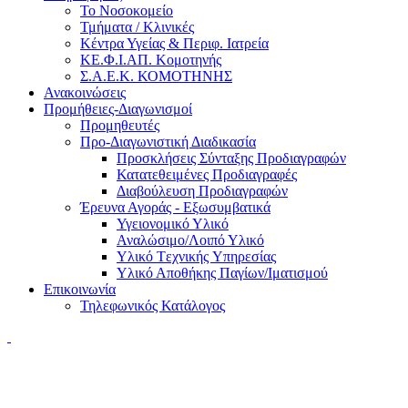
Το Νοσοκομείο
Τμήματα / Κλινικές
Κέντρα Υγείας & Περιφ. Ιατρεία
ΚΕ.Φ.Ι.ΑΠ. Κομοτηνής
Σ.Α.Ε.Κ. ΚΟΜΟΤΗΝΗΣ
Ανακοινώσεις
Προμήθειες-Διαγωνισμοί
Προμηθευτές
Προ-Διαγωνιστική Διαδικασία
Προσκλήσεις Σύνταξης Προδιαγραφών
Κατατεθειμένες Προδιαγραφές
Διαβούλευση Προδιαγραφών
Έρευνα Αγοράς - Εξωσυμβατικά
Υγειονομικό Υλικό
Αναλώσιμο/Λοιπό Υλικό
Υλικό Tεχνικής Yπηρεσίας
Υλικό Αποθήκης Παγίων/Ιματισμού
Επικοινωνία
Τηλεφωνικός Κατάλογος