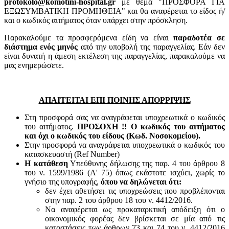
protokolo@komotini-hospital.gr
με θέμα "ΠΡΟΣΦΟΡΑ ΓΙΑ
ΕΞΩΣΥΜΒΑΤΙΚΗ ΠΡΟΜΗΘΕΙΑ" και θα αναφέρεται το είδος ή/
και ο κωδικός αιτήματος όταν υπάρχει στην πρόσκληση.
Παρακαλούμε τα προσφερόμενα είδη να είναι
παραδοτέα σε
διάστημα ενός μηνός
από την υποβολή της παραγγελίας. Εάν δεν
είναι δυνατή η άμεση εκτέλεση της παραγγελίας, παρακαλούμε να
μας ενημερώσετε.
ΑΠΑΙΤΕΙΤΑΙ ΕΠΙ ΠΟΙΝΗΣ ΑΠΟΡΡΙΨΗΣ
Στη προσφορά σας να αναγράφεται υποχρεωτικά ο κωδικός
του αιτήματος.
ΠΡΟΣΟΧΗ !! Ο κωδικός του αιτήματος
και όχι ο κωδικός του είδους (Κωδ. Νοσοκομείου).
Στην προσφορά να αναγράφεται υποχρεωτικά ο κωδικός του
κατασκευαστή (Ref Number)
Η κατάθεση
Υπεύθυνης δήλωσης της παρ. 4 του άρθρου 8
του ν. 1599/1986 (Α' 75) όπως εκάστοτε ισχύει, χωρίς το
γνήσιο της υπογραφής,
όπου να δηλώνεται ότι:
δεν έχει αθετήσει τις υποχρεώσεις που προβλέπονται
στην παρ. 2 του άρθρου 18 του ν. 4412/2016.
Να αναφέρεται ως προκαταρκτική απόδειξη ότι ο
οικονομικός φορέας δεν βρίσκεται σε μία από τις
καταστάσεις των άρθρων 73 και 74 του ν. 4412/2016