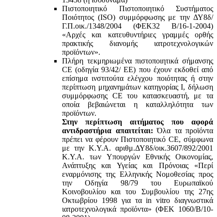
Πιστοποιητικό Πιστοποιητικό Συστήματος
Ποιότητος (ISO) συμμόρφωσης με την ΔΥ8δ/
Γ.Π.οικ./1348/2004 (ΦΕΚ32 Β/16-1-2004)
«Αρχές και κατευθυντήριες γραμμές ορθής
πρακτικής διανομής ιατροτεχνολογικών
προϊόντων».
Πλήρη τεκμηριωμένα πιστοποιητικά σήμανσης
CE (οδηγία 93/42/ ΕΕ) που έχουν εκδοθεί από
επίσημα ινστιτούτα ελέγχου ποιότητας ή στην
περίπτωση μηχανημάτων κατηγορίας Ι, δήλωση
συμμόρφωσης CE του κατασκευαστή, με τα
οποία βεβαιώνεται η καταλληλότητα των
προϊόντων.
Στην περίπτωση αιτήματος που αφορά
αντιδραστήρια απαιτείται:
Όλα τα προϊόντα
πρέπει να φέρουν Πιστοποιητικό CE, σύμφωνα
με την Κ.Υ.Α. αριθμ.ΔΥ8δ/οικ.3607/892/2001
Κ.Υ.Α. των Υπουργών Εθνικής Οικονομίας,
Ανάπτυξης και Υγείας και Πρόνοιας «Περί
εναρμόνισης της Ελληνικής Νομοθεσίας προς
την Οδηγία 98/79 του Ευρωπαϊκού
Κοινοβουλίου και του Συμβουλίου της 27ης
Οκτωβρίου 1998 για τα in vitro διαγνωστικά
ιατροτεχνολογικά προϊόντα» (ΦΕΚ 1060/Β/10-