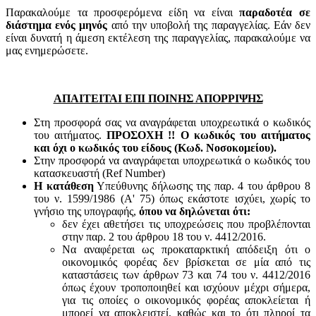
Παρακαλούμε τα προσφερόμενα είδη να είναι
παραδοτέα σε
διάστημα ενός μηνός
από την υποβολή της παραγγελίας. Εάν δεν
είναι δυνατή η άμεση εκτέλεση της παραγγελίας, παρακαλούμε να
μας ενημερώσετε.
ΑΠΑΙΤΕΙΤΑΙ ΕΠΙ ΠΟΙΝΗΣ ΑΠΟΡΡΙΨΗΣ
Στη προσφορά σας να αναγράφεται υποχρεωτικά ο κωδικός
του αιτήματος.
ΠΡΟΣΟΧΗ !! Ο κωδικός του αιτήματος
και όχι ο κωδικός του είδους (Κωδ. Νοσοκομείου).
Στην προσφορά να αναγράφεται υποχρεωτικά ο κωδικός του
κατασκευαστή (Ref Number)
Η κατάθεση
Υπεύθυνης δήλωσης της παρ. 4 του άρθρου 8
του ν. 1599/1986 (Α' 75) όπως εκάστοτε ισχύει, χωρίς το
γνήσιο της υπογραφής,
όπου να δηλώνεται ότι:
δεν έχει αθετήσει τις υποχρεώσεις που προβλέπονται
στην παρ. 2 του άρθρου 18 του ν. 4412/2016.
Να αναφέρεται ως προκαταρκτική απόδειξη ότι ο
οικονομικός φορέας δεν βρίσκεται σε μία από τις
καταστάσεις των άρθρων 73 και 74 του ν. 4412/2016
όπως έχουν τροποποιηθεί και ισχύουν μέχρι σήμερα,
για τις οποίες ο οικονομικός φορέας αποκλείεται ή
μπορεί να αποκλειστεί, καθώς και το ότι πληροί τα