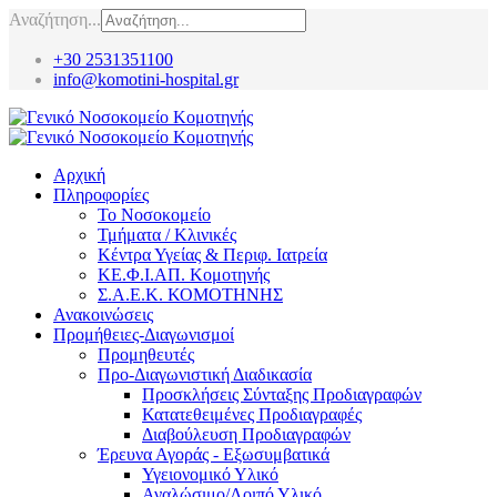
Αναζήτηση...
+30 2531351100
info@komotini-hospital.gr
Αρχική
Πληροφορίες
Το Νοσοκομείο
Τμήματα / Κλινικές
Κέντρα Υγείας & Περιφ. Ιατρεία
ΚΕ.Φ.Ι.ΑΠ. Κομοτηνής
Σ.Α.Ε.Κ. ΚΟΜΟΤΗΝΗΣ
Ανακοινώσεις
Προμήθειες-Διαγωνισμοί
Προμηθευτές
Προ-Διαγωνιστική Διαδικασία
Προσκλήσεις Σύνταξης Προδιαγραφών
Κατατεθειμένες Προδιαγραφές
Διαβούλευση Προδιαγραφών
Έρευνα Αγοράς - Εξωσυμβατικά
Υγειονομικό Υλικό
Αναλώσιμο/Λοιπό Υλικό