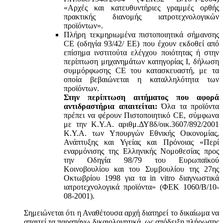
«Αρχές και κατευθυντήριες γραμμές ορθής
πρακτικής διανομής ιατροτεχνολογικών
προϊόντων».
Πλήρη τεκμηριωμένα πιστοποιητικά σήμανσης
CE (οδηγία 93/42/ ΕΕ) που έχουν εκδοθεί από
επίσημα ινστιτούτα ελέγχου ποιότητας ή στην
περίπτωση μηχανημάτων κατηγορίας Ι, δήλωση
συμμόρφωσης CE του κατασκευαστή, με τα
οποία βεβαιώνεται η καταλληλότητα των
προϊόντων.
Στην περίπτωση αιτήματος που αφορά
αντιδραστήρια απαιτείται:
Όλα τα προϊόντα
πρέπει να φέρουν Πιστοποιητικό CE, σύμφωνα
με την Κ.Υ.Α. αριθμ.ΔΥ8δ/οικ.3607/892/2001
Κ.Υ.Α. των Υπουργών Εθνικής Οικονομίας,
Ανάπτυξης και Υγείας και Πρόνοιας «Περί
εναρμόνισης της Ελληνικής Νομοθεσίας προς
την Οδηγία 98/79 του Ευρωπαϊκού
Κοινοβουλίου και του Συμβουλίου της 27ης
Οκτωβρίου 1998 για τα in vitro διαγνωστικά
ιατροτεχνολογικά προϊόντα» (ΦΕΚ 1060/Β/10-
08-2001).
Σημειώνεται ότι η Αναθέτουσα αρχή διατηρεί το δικαίωμα να
απαιτεί τα παραπάνω δικαιολογητικά, ως απόδειξη πλήρωσης