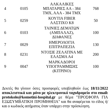
ΑΛΚΑΛΙΚΕΣ
4
0105
ΜΠΑΤΑΡΙΕΣ ΑΑ - 384
768
ΤΜΧ, ΑΑΑ - 384 ΤΜΧ
ΚΟΥΤΙΑ FIBER
5
0259
50
ΛΑΣΤΙΧΟ Κ8
ΤΑΙΝΙΕΣ ΔΕΜΑΤΩΝ
6
0103
(ΑΜΠΑΛΑΖ),
100
ΔΙΑΦΑΝΕΣ
ΗΜΕΡΟΛΟΓΙΑ
7
0029
130
ΕΠΙΤΡΑΠΕΖΙΑ
ΝΤΟΣΙΕ ΖΕΛΑΤΙΝΑ ΜΕ
8
0231
200
ΕΛΑΣΜΑ Α4
ΜΑΡΚΑΔΟΡΟΙ
9
0047
ΥΠΟΓΡΑΜΜΙΣΗΣ
100
(ΚΙΤΡΙΝΟ)
Δεκτές θα γίνουν όσες προσφορές υποβληθούν έως
18/11/2022
αποκλειστικά και μόνο με ηλεκτρονικό ταχυδρομείο στο email:
protokolo@komotini-hospital.gr
με θέμα "ΠΡΟΣΦΟΡΑ ΓΙΑ
ΕΞΩΣΥΜΒΑΤΙΚΗ ΠΡΟΜΗΘΕΙΑ" και θα αναφέρεται το είδος ή/
και ο κωδικός αιτήματος όταν υπάρχει στην πρόσκληση.