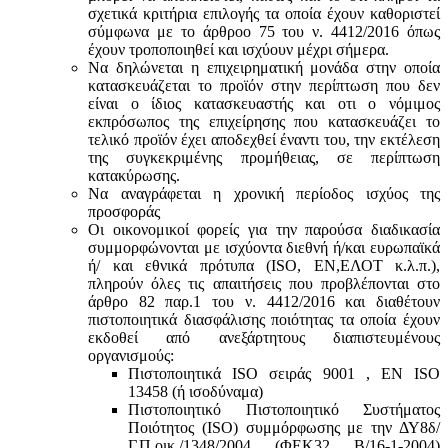
σχετικά κριτήρια επιλογής τα οποία έχουν καθοριστεί
σύμφωνα με τo άρθροo 75 του ν. 4412/2016 όπως
έχουν τροποποιηθεί και ισχύουν μέχρι σήμερα.
Να δηλώνεται η επιχειρηματική μονάδα στην οποία
κατασκευάζεται το προϊόν στην περίπτωση που δεν
είναι ο ίδιος κατασκευαστής και oτι ο νόμιμος
εκπρόσωπος της επιχείρησης που κατασκευάζει το
τελικό προϊόν έχει αποδεχθεί έναντι του, την εκτέλεση
της συγκεκριμένης προμήθειας, σε περίπτωση
κατακύρωσης.
Να αναγράφεται η χρονική περίοδος ισχύος της
προσφοράς
Οι οικονομικοί φορείς για την παρούσα διαδικασία
συμμορφώνονται με ισχύοντα διεθνή ή/και ευρωπαϊκά
ή/ και εθνικά πρότυπα (ISO, ΕΝ,ΕΛΟΤ κ.λ.π.),
πληρούν όλες τις απαιτήσεις που προβλέπονται στο
άρθρο 82 παρ.1 του ν. 4412/2016 και διαθέτουν
πιστοποιητικά διασφάλισης ποιότητας τα οποία έχουν
εκδοθεί από ανεξάρτητους διαπιστευμένους
οργανισμούς:
Πιστοποιητικά ISO σειράς 9001 , ΕΝ ISO
13458 (ή ισοδύναμα)
Πιστοποιητικό Πιστοποιητικό Συστήματος
Ποιότητος (ISO) συμμόρφωσης με την ΔΥ8δ/
Γ.Π.οικ./1348/2004 (ΦΕΚ32 Β/16-1-2004)