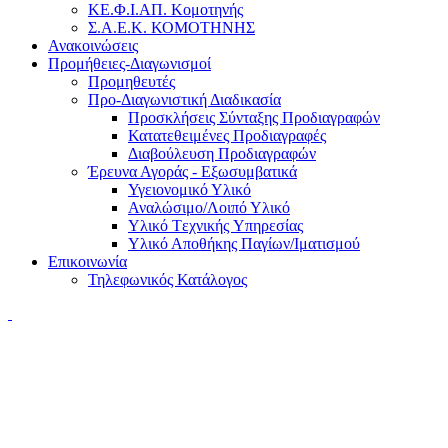
ΚΕ.Φ.Ι.ΑΠ. Κομοτηνής
Σ.Α.Ε.Κ. ΚΟΜΟΤΗΝΗΣ
Ανακοινώσεις
Προμήθειες-Διαγωνισμοί
Προμηθευτές
Προ-Διαγωνιστική Διαδικασία
Προσκλήσεις Σύνταξης Προδιαγραφών
Κατατεθειμένες Προδιαγραφές
Διαβούλευση Προδιαγραφών
Έρευνα Αγοράς - Εξωσυμβατικά
Υγειονομικό Υλικό
Αναλώσιμο/Λοιπό Υλικό
Υλικό Tεχνικής Yπηρεσίας
Υλικό Αποθήκης Παγίων/Ιματισμού
Επικοινωνία
Τηλεφωνικός Κατάλογος