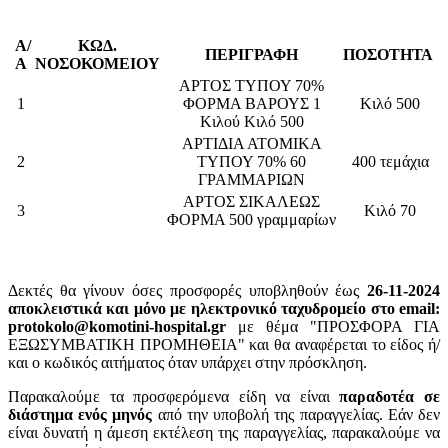
Α/
ΚΩΔ.
ΠΕΡΙΓΡΑΦΗ
ΠΟΣΟΤΗΤΑ
Α
ΝΟΣΟΚΟΜΕΙΟΥ
ΑΡΤΟΣ ΤΥΠΟΥ 70%
1
ΦΟΡΜΑ ΒΑΡΟΥΣ 1
Κιλό 500
Κιλού Κιλό 500
ΑΡΤΙΔΙΑ ΑΤΟΜΙΚΑ
2
ΤΥΠΟΥ 70% 60
400 τεμάχια
ΓΡΑΜΜΑΡΙΩΝ
ΑΡΤΟΣ ΣΙΚΑΛΕΩΣ
3
Κιλό 70
ΦΟΡΜΑ 500 γραμμαρίων
Δεκτές θα γίνουν όσες προσφορές υποβληθούν έως
26-11-2024
αποκλειστικά και μόνο με ηλεκτρονικό ταχυδρομείο στο email:
protokolo@komotini-hospital.gr
με θέμα "ΠΡΟΣΦΟΡΑ ΓΙΑ
ΕΞΩΣΥΜΒΑΤΙΚΗ ΠΡΟΜΗΘΕΙΑ" και θα αναφέρεται το είδος ή/
και ο κωδικός αιτήματος όταν υπάρχει στην πρόσκληση.
Παρακαλούμε τα προσφερόμενα είδη να είναι
παραδοτέα σε
διάστημα ενός μηνός
από την υποβολή της παραγγελίας. Εάν δεν
είναι δυνατή η άμεση εκτέλεση της παραγγελίας, παρακαλούμε να