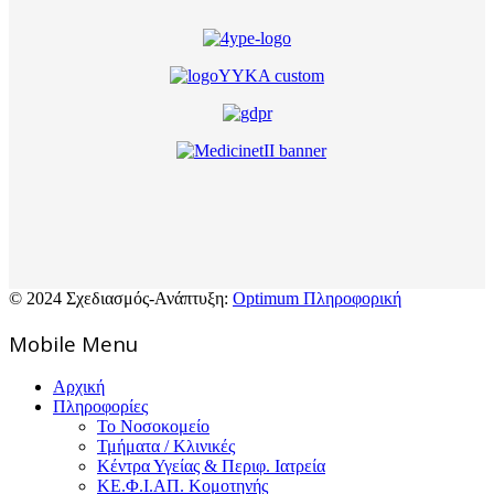
© 2024 Σχεδιασμός-Ανάπτυξη:
Optimum Πληροφορική
Mοbile Menu
Αρχική
Πληροφορίες
Το Νοσοκομείο
Τμήματα / Κλινικές
Κέντρα Υγείας & Περιφ. Ιατρεία
ΚΕ.Φ.Ι.ΑΠ. Κομοτηνής