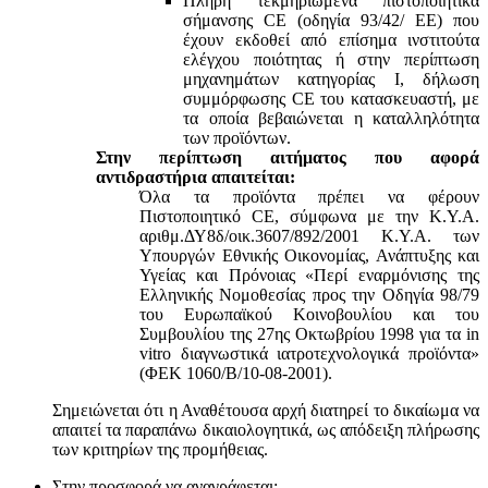
Πλήρη τεκμηριωμένα πιστοποιητικά
σήμανσης CE (οδηγία 93/42/ ΕΕ) που
έχουν εκδοθεί από επίσημα ινστιτούτα
ελέγχου ποιότητας ή στην περίπτωση
μηχανημάτων κατηγορίας Ι, δήλωση
συμμόρφωσης CE του κατασκευαστή, με
τα οποία βεβαιώνεται η καταλληλότητα
των προϊόντων.
Στην περίπτωση αιτήματος που αφορά
αντιδραστήρια απαιτείται:
Όλα τα προϊόντα πρέπει να φέρουν
Πιστοποιητικό CE, σύμφωνα με την Κ.Υ.Α.
αριθμ.ΔΥ8δ/οικ.3607/892/2001 Κ.Υ.Α. των
Υπουργών Εθνικής Οικονομίας, Ανάπτυξης και
Υγείας και Πρόνοιας «Περί εναρμόνισης της
Ελληνικής Νομοθεσίας προς την Οδηγία 98/79
του Ευρωπαϊκού Κοινοβουλίου και του
Συμβουλίου της 27ης Οκτωβρίου 1998 για τα in
vitro διαγνωστικά ιατροτεχνολογικά προϊόντα»
(ΦΕΚ 1060/Β/10-08-2001).
Σημειώνεται ότι η Αναθέτουσα αρχή διατηρεί το δικαίωμα να
απαιτεί τα παραπάνω δικαιολογητικά, ως απόδειξη πλήρωσης
των κριτηρίων της προμήθειας.
Στην προσφορά να αναγράφεται: