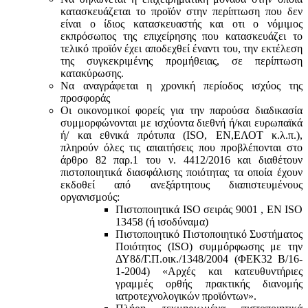
κατασκευάζεται το προϊόν στην περίπτωση που δεν
είναι ο ίδιος κατασκευαστής και oτι ο νόμιμος
εκπρόσωπος της επιχείρησης που κατασκευάζει το
τελικό προϊόν έχει αποδεχθεί έναντι του, την εκτέλεση
της συγκεκριμένης προμήθειας, σε περίπτωση
κατακύρωσης.
Να αναγράφεται η χρονική περίοδος ισχύος της
προσφοράς
Οι οικονομικοί φορείς για την παρούσα διαδικασία
συμμορφώνονται με ισχύοντα διεθνή ή/και ευρωπαϊκά
ή/ και εθνικά πρότυπα (ISO, ΕΝ,ΕΛΟΤ κ.λ.π.),
πληρούν όλες τις απαιτήσεις που προβλέπονται στο
άρθρο 82 παρ.1 του ν. 4412/2016 και διαθέτουν
πιστοποιητικά διασφάλισης ποιότητας τα οποία έχουν
εκδοθεί από ανεξάρτητους διαπιστευμένους
οργανισμούς:
Πιστοποιητικά ISO σειράς 9001 , ΕΝ ISO
13458 (ή ισοδύναμα)
Πιστοποιητικό Πιστοποιητικό Συστήματος
Ποιότητος (ISO) συμμόρφωσης με την
ΔΥ8δ/Γ.Π.οικ./1348/2004 (ΦΕΚ32 Β/16-
1-2004) «Αρχές και κατευθυντήριες
γραμμές ορθής πρακτικής διανομής
ιατροτεχνολογικών προϊόντων».