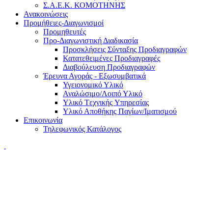
Σ.Α.Ε.Κ. ΚΟΜΟΤΗΝΗΣ
Ανακοινώσεις
Προμήθειες-Διαγωνισμοί
Προμηθευτές
Προ-Διαγωνιστική Διαδικασία
Προσκλήσεις Σύνταξης Προδιαγραφών
Κατατεθειμένες Προδιαγραφές
Διαβούλευση Προδιαγραφών
Έρευνα Αγοράς - Εξωσυμβατικά
Υγειονομικό Υλικό
Αναλώσιμο/Λοιπό Υλικό
Υλικό Tεχνικής Yπηρεσίας
Υλικό Αποθήκης Παγίων/Ιματισμού
Επικοινωνία
Τηλεφωνικός Κατάλογος