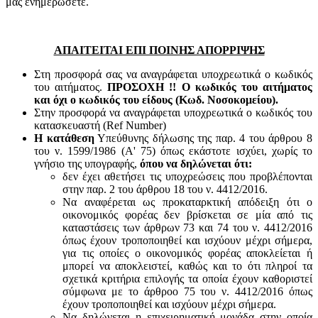
μας ενημερώσετε.
ΑΠΑΙΤΕΙΤΑΙ ΕΠΙ ΠΟΙΝΗΣ ΑΠΟΡΡΙΨΗΣ
Στη προσφορά σας να αναγράφεται υποχρεωτικά ο κωδικός
του αιτήματος.
ΠΡΟΣΟΧΗ !! Ο κωδικός του αιτήματος
και όχι ο κωδικός του είδους (Κωδ. Νοσοκομείου).
Στην προσφορά να αναγράφεται υποχρεωτικά ο κωδικός του
κατασκευαστή (Ref Number)
Η κατάθεση
Υπεύθυνης δήλωσης της παρ. 4 του άρθρου 8
του ν. 1599/1986 (Α' 75) όπως εκάστοτε ισχύει, χωρίς το
γνήσιο της υπογραφής,
όπου να δηλώνεται ότι:
δεν έχει αθετήσει τις υποχρεώσεις που προβλέπονται
στην παρ. 2 του άρθρου 18 του ν. 4412/2016.
Να αναφέρεται ως προκαταρκτική απόδειξη ότι ο
οικονομικός φορέας δεν βρίσκεται σε μία από τις
καταστάσεις των άρθρων 73 και 74 του ν. 4412/2016
όπως έχουν τροποποιηθεί και ισχύουν μέχρι σήμερα,
για τις οποίες ο οικονομικός φορέας αποκλείεται ή
μπορεί να αποκλειστεί, καθώς και το ότι πληροί τα
σχετικά κριτήρια επιλογής τα οποία έχουν καθοριστεί
σύμφωνα με τo άρθροo 75 του ν. 4412/2016 όπως
έχουν τροποποιηθεί και ισχύουν μέχρι σήμερα.
Να δηλώνεται η επιχειρηματική μονάδα στην οποία