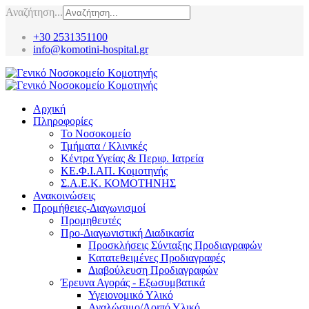
Αναζήτηση...
+30 2531351100
info@komotini-hospital.gr
Αρχική
Πληροφορίες
Το Νοσοκομείο
Τμήματα / Κλινικές
Κέντρα Υγείας & Περιφ. Ιατρεία
ΚΕ.Φ.Ι.ΑΠ. Κομοτηνής
Σ.Α.Ε.Κ. ΚΟΜΟΤΗΝΗΣ
Ανακοινώσεις
Προμήθειες-Διαγωνισμοί
Προμηθευτές
Προ-Διαγωνιστική Διαδικασία
Προσκλήσεις Σύνταξης Προδιαγραφών
Κατατεθειμένες Προδιαγραφές
Διαβούλευση Προδιαγραφών
Έρευνα Αγοράς - Εξωσυμβατικά
Υγειονομικό Υλικό
Αναλώσιμο/Λοιπό Υλικό