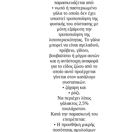
παρασκευάζεται από:
• νωπό ή παστεριωμένο
γάλα το οποίο δεν έχει
υποστεί τροποποίηση της
φυσικής του σύστασης με
μόνη εξαίρεση την
τροποποίηση της
λιποπεριεκότητας. Το γάλα
μπορεί να είναι αγελαδινό,
πρόβειο, γίδινο,
βουβαλίσιο ή μίγμα αυτών
και η αντίστοιχη αναφορά
για το είδος ζώου από το
οποίο αυτό προέρχεται
γίνεται στον κατάλογο
συστατικών.
• ζάχαρη και
• ρύζι.
Nα περιέχει λίπος
γάλακτος 2,5%
τουλάχιστον.
Κατά την παρασκευή του
επιτρέπεται:
• Η προσθήκη μικρής
ποσότητας αμυλούχων