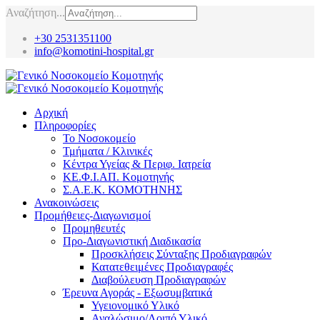
Αναζήτηση...
+30 2531351100
info@komotini-hospital.gr
Αρχική
Πληροφορίες
Το Νοσοκομείο
Τμήματα / Κλινικές
Κέντρα Υγείας & Περιφ. Ιατρεία
ΚΕ.Φ.Ι.ΑΠ. Κομοτηνής
Σ.Α.Ε.Κ. ΚΟΜΟΤΗΝΗΣ
Ανακοινώσεις
Προμήθειες-Διαγωνισμοί
Προμηθευτές
Προ-Διαγωνιστική Διαδικασία
Προσκλήσεις Σύνταξης Προδιαγραφών
Κατατεθειμένες Προδιαγραφές
Διαβούλευση Προδιαγραφών
Έρευνα Αγοράς - Εξωσυμβατικά
Υγειονομικό Υλικό
Αναλώσιμο/Λοιπό Υλικό