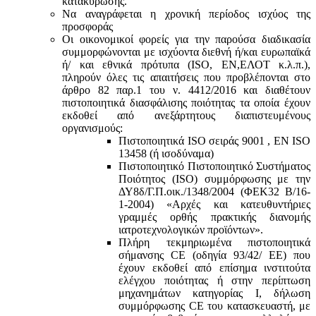
κατακύρωσης.
Να αναγράφεται η χρονική περίοδος ισχύος της
προσφοράς
Οι οικονομικοί φορείς για την παρούσα διαδικασία
συμμορφώνονται με ισχύοντα διεθνή ή/και ευρωπαϊκά
ή/ και εθνικά πρότυπα (ISO, ΕΝ,ΕΛΟΤ κ.λ.π.),
πληρούν όλες τις απαιτήσεις που προβλέπονται στο
άρθρο 82 παρ.1 του ν. 4412/2016 και διαθέτουν
πιστοποιητικά διασφάλισης ποιότητας τα οποία έχουν
εκδοθεί από ανεξάρτητους διαπιστευμένους
οργανισμούς:
Πιστοποιητικά ISO σειράς 9001 , ΕΝ ISO
13458 (ή ισοδύναμα)
Πιστοποιητικό Πιστοποιητικό Συστήματος
Ποιότητος (ISO) συμμόρφωσης με την
ΔΥ8δ/Γ.Π.οικ./1348/2004 (ΦΕΚ32 Β/16-
1-2004) «Αρχές και κατευθυντήριες
γραμμές ορθής πρακτικής διανομής
ιατροτεχνολογικών προϊόντων».
Πλήρη τεκμηριωμένα πιστοποιητικά
σήμανσης CE (οδηγία 93/42/ ΕΕ) που
έχουν εκδοθεί από επίσημα ινστιτούτα
ελέγχου ποιότητας ή στην περίπτωση
μηχανημάτων κατηγορίας Ι, δήλωση
συμμόρφωσης CE του κατασκευαστή, με