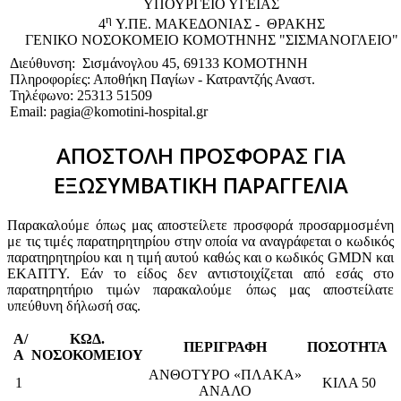
ΥΠΟΥΡΓΕΙΟ ΥΓΕΙΑΣ
η
4
Υ.ΠΕ. ΜΑΚΕΔΟΝΙΑΣ - ΘΡΑΚΗΣ
ΓΕΝΙΚΟ NΟΣΟΚΟΜΕΙΟ ΚΟΜΟΤΗΝΗΣ "ΣΙΣΜΑΝΟΓΛΕΙΟ"
Διεύθυνση: Σισμάνογλου 45, 69133 ΚΟΜΟΤΗΝΗ
Πληροφορίες: Αποθήκη Παγίων - Κατραντζής Αναστ.
Τηλέφωνο: 25313 51509
Email: pagia@komotini-hospital.gr
ΑΠΟΣΤΟΛΗ ΠΡΟΣΦΟΡΑΣ ΓΙΑ
ΕΞΩΣΥΜΒΑΤΙΚΗ ΠΑΡΑΓΓΕΛΙΑ
Παρακαλούμε όπως μας αποστείλετε προσφορά προσαρμοσμένη
με τις τιμές παρατηρητηρίου στην οποία να αναγράφεται ο κωδικός
παρατηρητηρίου και η τιμή αυτού καθώς και ο κωδικός GMDN και
ΕΚΑΠΤΥ. Εάν το είδος δεν αντιστοιχίζεται από εσάς στο
παρατηρητήριο τιμών παρακαλούμε όπως μας αποστείλατε
υπεύθυνη δήλωσή σας.
Α/
ΚΩΔ.
ΠΕΡΙΓΡΑΦΗ
ΠΟΣΟΤΗΤΑ
Α
ΝΟΣΟΚΟΜΕΙΟΥ
ΑΝΘΟΤΥΡΟ «ΠΛΑΚΑ»
1
ΚΙΛΑ 50
ΑΝΑΛΟ