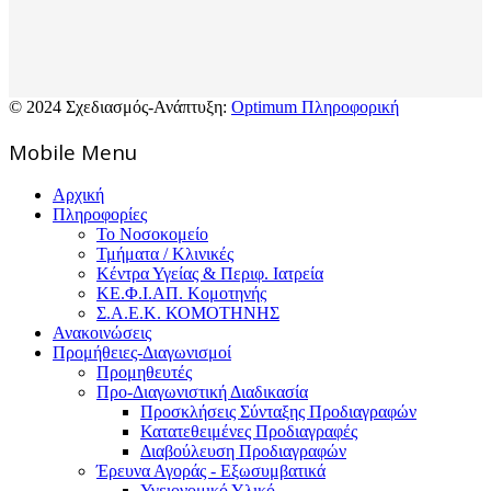
© 2024 Σχεδιασμός-Ανάπτυξη:
Optimum Πληροφορική
Mοbile Menu
Αρχική
Πληροφορίες
Το Νοσοκομείο
Τμήματα / Κλινικές
Κέντρα Υγείας & Περιφ. Ιατρεία
ΚΕ.Φ.Ι.ΑΠ. Κομοτηνής
Σ.Α.Ε.Κ. ΚΟΜΟΤΗΝΗΣ
Ανακοινώσεις
Προμήθειες-Διαγωνισμοί
Προμηθευτές
Προ-Διαγωνιστική Διαδικασία
Προσκλήσεις Σύνταξης Προδιαγραφών
Κατατεθειμένες Προδιαγραφές
Διαβούλευση Προδιαγραφών
Έρευνα Αγοράς - Εξωσυμβατικά
Υγειονομικό Υλικό