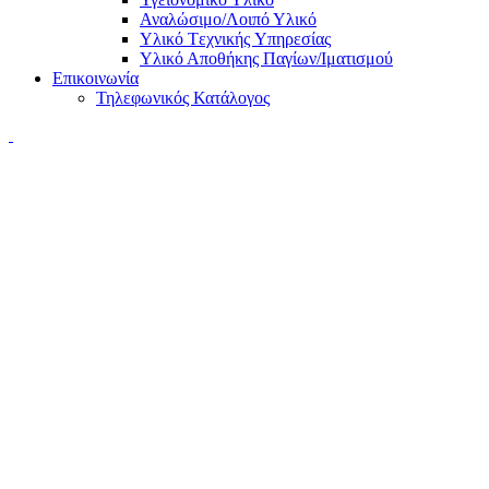
Αναλώσιμο/Λοιπό Υλικό
Υλικό Tεχνικής Yπηρεσίας
Υλικό Αποθήκης Παγίων/Ιματισμού
Επικοινωνία
Τηλεφωνικός Κατάλογος