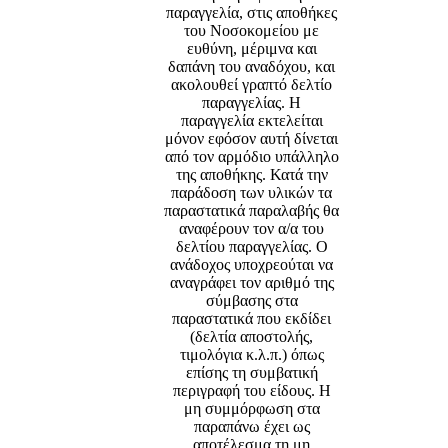
παραγγελία, στις αποθήκες
του Νοσοκομείου με
ευθύνη, μέριμνα και
δαπάνη του αναδόχου, και
ακολουθεί γραπτό δελτίο
παραγγελίας. Η
παραγγελία εκτελείται
μόνον εφόσον αυτή δίνεται
από τον αρμόδιο υπάλληλο
της αποθήκης. Κατά την
παράδοση των υλικών τα
παραστατικά παραλαβής θα
αναφέρουν τον α/α του
δελτίου παραγγελίας. Ο
ανάδοχος υποχρεούται να
αναγράφει τον αριθμό της
σύμβασης στα
παραστατικά που εκδίδει
(δελτία αποστολής,
τιμολόγια κ.λ.π.) όπως
επίσης τη συμβατική
περιγραφή του είδους. Η
μη συμμόρφωση στα
παραπάνω έχει ως
αποτέλεσμα τη μη