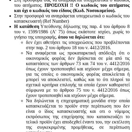
του αιτήματος.
ΠΡΟΣΟΧΗ !! Ο κωδικός του αιτήματος
και όχι ο κωδικός του είδους (Κωδ. Νοσοκομείου).
Στην προσφορά να αναγράφεται υποχρεωτικά ο κωδικός του
κατασκευαστή (Ref Number)
Η κατάθεση
Υπεύθυνης δήλωσης της παρ. 4 του άρθρου 8
του ν. 1599/1986 (Α' 75) όπως εκάστοτε ισχύει, χωρίς το
γνήσιο της υπογραφής,
όπου να δηλώνεται ότι:
δεν έχει αθετήσει τις υποχρεώσεις που προβλέπονται
στην παρ. 2 του άρθρου 18 του ν. 4412/2016.
Να αναφέρεται ως προκαταρκτική απόδειξη ότι ο
οικονομικός φορέας δεν βρίσκεται σε μία από τις
καταστάσεις των άρθρων 73 και 74 του ν. 4412/2016
όπως έχουν τροποποιηθεί και ισχύουν μέχρι σήμερα,
για τις οποίες ο οικονομικός φορέας αποκλείεται ή
μπορεί να αποκλειστεί, καθώς και το ότι πληροί τα
σχετικά κριτήρια επιλογής τα οποία έχουν καθοριστεί
σύμφωνα με τo άρθροo 75 του ν. 4412/2016 όπως
έχουν τροποποιηθεί και ισχύουν μέχρι σήμερα.
Να δηλώνεται η επιχειρηματική μονάδα στην οποία
κατασκευάζεται το προϊόν στην περίπτωση που δεν
είναι ο ίδιος κατασκευαστής και oτι ο νόμιμος
εκπρόσωπος της επιχείρησης που κατασκευάζει το
τελικό προϊόν έχει αποδεχθεί έναντι του, την εκτέλεση
της συγκεκριμένης προμήθειας, σε περίπτωση