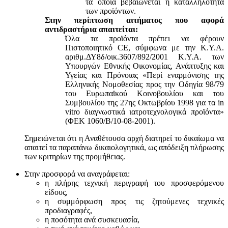
τα οποία βεβαιώνεται η καταλληλότητα
των προϊόντων.
Στην περίπτωση αιτήματος που αφορά
αντιδραστήρια απαιτείται:
Όλα τα προϊόντα πρέπει να φέρουν
Πιστοποιητικό CE, σύμφωνα με την Κ.Υ.Α.
αριθμ.ΔΥ8δ/οικ.3607/892/2001 Κ.Υ.Α. των
Υπουργών Εθνικής Οικονομίας, Ανάπτυξης και
Υγείας και Πρόνοιας «Περί εναρμόνισης της
Ελληνικής Νομοθεσίας προς την Οδηγία 98/79
του Ευρωπαϊκού Κοινοβουλίου και του
Συμβουλίου της 27ης Οκτωβρίου 1998 για τα in
vitro διαγνωστικά ιατροτεχνολογικά προϊόντα»
(ΦΕΚ 1060/Β/10-08-2001).
Σημειώνεται ότι η Αναθέτουσα αρχή διατηρεί το δικαίωμα να
απαιτεί τα παραπάνω δικαιολογητικά, ως απόδειξη πλήρωσης
των κριτηρίων της προμήθειας.
Στην προσφορά να αναγράφεται:
η πλήρης τεχνική περιγραφή του προσφερόμενου
είδους,
η συμμόρφωση προς τις ζητούμενες τεχνικές
προδιαγραφές,
η ποσότητα ανά συσκευασία,