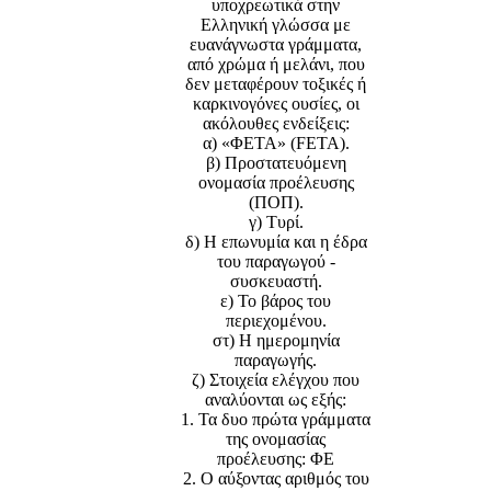
υποχρεωτικά στην
Ελληνική γλώσσα με
ευανάγνωστα γράμματα,
από χρώμα ή μελάνι, που
δεν μεταφέρουν τοξικές ή
καρκινογόνες ουσίες, οι
ακόλουθες ενδείξεις:
α) «ΦΕΤΑ» (FETA).
β) Προστατευόμενη
ονομασία προέλευσης
(ΠΟΠ).
γ) Τυρί.
δ) Η επωνυμία και η έδρα
του παραγωγού -
συσκευαστή.
ε) Το βάρος του
περιεχομένου.
στ) Η ημερομηνία
παραγωγής.
ζ) Στοιχεία ελέγχου που
αναλύονται ως εξής:
1. Τα δυο πρώτα γράμματα
της ονομασίας
προέλευσης: ΦΕ
2. Ο αύξοντας αριθμός του