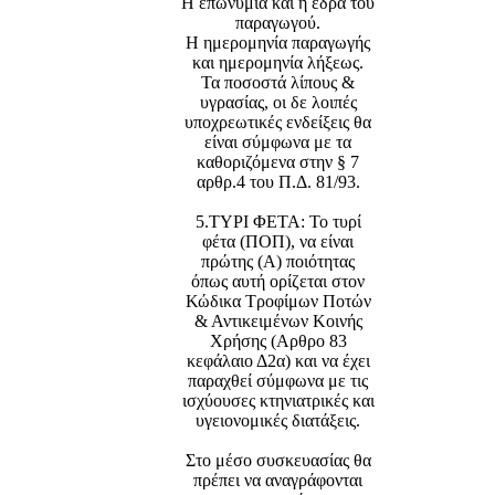
Η επωνυμία και η έδρα του
παραγωγού.
Η ημερομηνία παραγωγής
και ημερομηνία λήξεως.
Τα ποσοστά λίπους &
υγρασίας, οι δε λοιπές
υποχρεωτικές ενδείξεις θα
είναι σύμφωνα με τα
καθοριζόμενα στην § 7
αρθρ.4 του Π.Δ. 81/93.
5.ΤΥΡΙ ΦΕΤΑ: Το τυρί
φέτα (ΠΟΠ), να είναι
πρώτης (Α) ποιότητας
όπως αυτή ορίζεται στον
Κώδικα Τροφίμων Ποτών
& Αντικειμένων Κοινής
Χρήσης (Αρθρο 83
κεφάλαιο Δ2α) και να έχει
παραχθεί σύμφωνα με τις
ισχύουσες κτηνιατρικές και
υγειονομικές διατάξεις.
Στο μέσο συσκευασίας θα
πρέπει να αναγράφονται