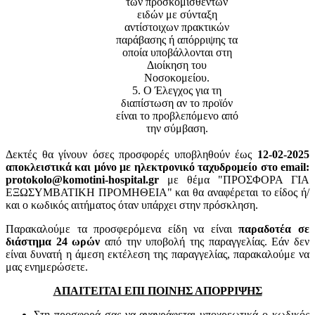
των προσκομισθέντων
ειδών με σύνταξη
αντίστοιχων πρακτικών
παράβασης ή απόρριψης τα
οποία υποβάλλονται στη
Διοίκηση του
Νοσοκομείου.
5. Ο Έλεγχος για τη
διαπίστωση αν το προϊόν
είναι το προβλεπόμενο από
την σύμβαση.
Δεκτές θα γίνουν όσες προσφορές υποβληθούν έως
12-02-2025
αποκλειστικά και μόνο με ηλεκτρονικό ταχυδρομείο στο email:
protokolo@komotini-hospital.gr
με θέμα "ΠΡΟΣΦΟΡΑ ΓΙΑ
ΕΞΩΣΥΜΒΑΤΙΚΗ ΠΡΟΜΗΘΕΙΑ" και θα αναφέρεται το είδος ή/
και ο κωδικός αιτήματος όταν υπάρχει στην πρόσκληση.
Παρακαλούμε τα προσφερόμενα είδη να είναι
παραδοτέα σε
διάστημα 24 ωρών
από την υποβολή της παραγγελίας. Εάν δεν
είναι δυνατή η άμεση εκτέλεση της παραγγελίας, παρακαλούμε να
μας ενημερώσετε.
ΑΠΑΙΤΕΙΤΑΙ ΕΠΙ ΠΟΙΝΗΣ ΑΠΟΡΡΙΨΗΣ
Στη προσφορά σας να αναγράφεται υποχρεωτικά ο κωδικός