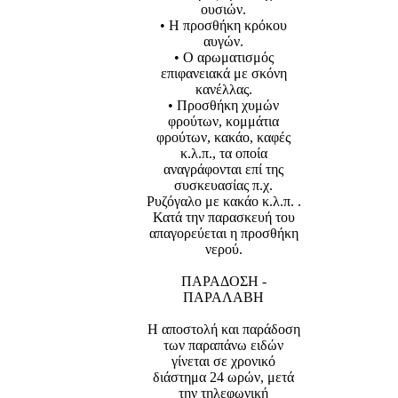
ουσιών.
• Η προσθήκη κρόκου
αυγών.
• Ο αρωματισμός
επιφανειακά με σκόνη
κανέλλας.
• Προσθήκη χυμών
φρούτων, κομμάτια
φρούτων, κακάο, καφές
κ.λ.π., τα οποία
αναγράφονται επί της
συσκευασίας π.χ.
Ρυζόγαλο με κακάο κ.λ.π. .
Κατά την παρασκευή του
απαγορεύεται η προσθήκη
νερού.
ΠΑΡΑΔΟΣΗ -
ΠΑΡΑΛΑΒΗ
Η αποστολή και παράδοση
των παραπάνω ειδών
γίνεται σε χρονικό
διάστημα 24 ωρών, μετά
την τηλεφωνική