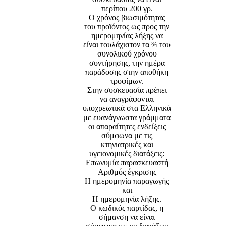
περίπου 200 γρ.
Ο χρόνος βιωσιμότητας
του προϊόντος ως προς την
ημερομηνίας λήξης να
είναι τουλάχιστον τα ¾ του
συνολικού χρόνου
συντήρησης, την ημέρα
παράδοσης στην αποθήκη
τροφίμων.
Στην συσκευασία πρέπει
να αναγράφονται
υποχρεωτικά στα Ελληνικά
με ευανάγνωστα γράμματα
οι απαραίτητες ενδείξεις
σύμφωνα με τις
κτηνιατρικές και
υγειονομικές διατάξεις:
Επωνυμία παρασκευαστή
Αριθμός έγκρισης
Η ημερομηνία παραγωγής
και
Η ημερομηνία λήξης.
Ο κωδικός παρτίδας, η
σήμανση να είναι