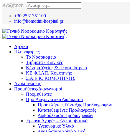
Αναζήτηση...
+30 2531351100
info@komotini-hospital.gr
Αρχική
Πληροφορίες
Το Νοσοκομείο
Τμήματα / Κλινικές
Κέντρα Υγείας & Περιφ. Ιατρεία
ΚΕ.Φ.Ι.ΑΠ. Κομοτηνής
Σ.Α.Ε.Κ. ΚΟΜΟΤΗΝΗΣ
Ανακοινώσεις
Προμήθειες-Διαγωνισμοί
Προμηθευτές
Προ-Διαγωνιστική Διαδικασία
Προσκλήσεις Σύνταξης Προδιαγραφών
Κατατεθειμένες Προδιαγραφές
Διαβούλευση Προδιαγραφών
Έρευνα Αγοράς - Εξωσυμβατικά
Υγειονομικό Υλικό
Αναλώσιμο/Λοιπό Υλικό