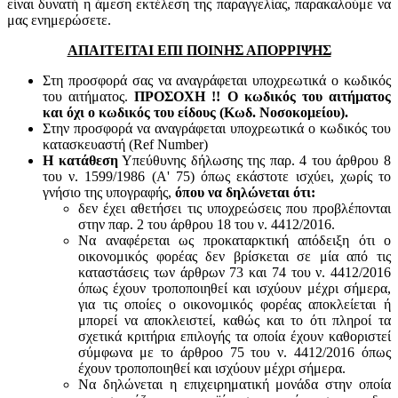
είναι δυνατή η άμεση εκτέλεση της παραγγελίας, παρακαλούμε να
μας ενημερώσετε.
ΑΠΑΙΤΕΙΤΑΙ ΕΠΙ ΠΟΙΝΗΣ ΑΠΟΡΡΙΨΗΣ
Στη προσφορά σας να αναγράφεται υποχρεωτικά ο κωδικός
του αιτήματος.
ΠΡΟΣΟΧΗ !! Ο κωδικός του αιτήματος
και όχι ο κωδικός του είδους (Κωδ. Νοσοκομείου).
Στην προσφορά να αναγράφεται υποχρεωτικά ο κωδικός του
κατασκευαστή (Ref Number)
Η κατάθεση
Υπεύθυνης δήλωσης της παρ. 4 του άρθρου 8
του ν. 1599/1986 (Α' 75) όπως εκάστοτε ισχύει, χωρίς το
γνήσιο της υπογραφής,
όπου να δηλώνεται ότι:
δεν έχει αθετήσει τις υποχρεώσεις που προβλέπονται
στην παρ. 2 του άρθρου 18 του ν. 4412/2016.
Να αναφέρεται ως προκαταρκτική απόδειξη ότι ο
οικονομικός φορέας δεν βρίσκεται σε μία από τις
καταστάσεις των άρθρων 73 και 74 του ν. 4412/2016
όπως έχουν τροποποιηθεί και ισχύουν μέχρι σήμερα,
για τις οποίες ο οικονομικός φορέας αποκλείεται ή
μπορεί να αποκλειστεί, καθώς και το ότι πληροί τα
σχετικά κριτήρια επιλογής τα οποία έχουν καθοριστεί
σύμφωνα με τo άρθροo 75 του ν. 4412/2016 όπως
έχουν τροποποιηθεί και ισχύουν μέχρι σήμερα.
Να δηλώνεται η επιχειρηματική μονάδα στην οποία