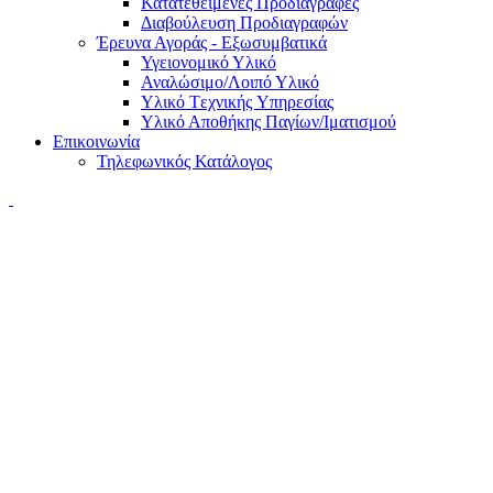
Κατατεθειμένες Προδιαγραφές
Διαβούλευση Προδιαγραφών
Έρευνα Αγοράς - Εξωσυμβατικά
Υγειονομικό Υλικό
Αναλώσιμο/Λοιπό Υλικό
Υλικό Tεχνικής Yπηρεσίας
Υλικό Αποθήκης Παγίων/Ιματισμού
Επικοινωνία
Τηλεφωνικός Κατάλογος