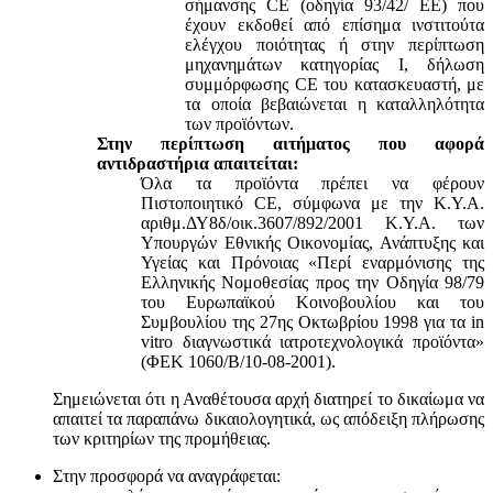
σήμανσης CE (οδηγία 93/42/ ΕΕ) που
έχουν εκδοθεί από επίσημα ινστιτούτα
ελέγχου ποιότητας ή στην περίπτωση
μηχανημάτων κατηγορίας Ι, δήλωση
συμμόρφωσης CE του κατασκευαστή, με
τα οποία βεβαιώνεται η καταλληλότητα
των προϊόντων.
Στην περίπτωση αιτήματος που αφορά
αντιδραστήρια απαιτείται:
Όλα τα προϊόντα πρέπει να φέρουν
Πιστοποιητικό CE, σύμφωνα με την Κ.Υ.Α.
αριθμ.ΔΥ8δ/οικ.3607/892/2001 Κ.Υ.Α. των
Υπουργών Εθνικής Οικονομίας, Ανάπτυξης και
Υγείας και Πρόνοιας «Περί εναρμόνισης της
Ελληνικής Νομοθεσίας προς την Οδηγία 98/79
του Ευρωπαϊκού Κοινοβουλίου και του
Συμβουλίου της 27ης Οκτωβρίου 1998 για τα in
vitro διαγνωστικά ιατροτεχνολογικά προϊόντα»
(ΦΕΚ 1060/Β/10-08-2001).
Σημειώνεται ότι η Αναθέτουσα αρχή διατηρεί το δικαίωμα να
απαιτεί τα παραπάνω δικαιολογητικά, ως απόδειξη πλήρωσης
των κριτηρίων της προμήθειας.
Στην προσφορά να αναγράφεται: