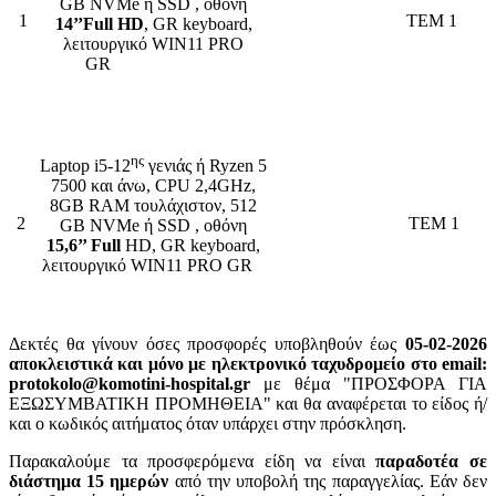
GB NVMe ή SSD , οθόνη
1
TEM 1
14’’Full HD
, GR keyboard,
λειτουργικό WIN11 PRO
GR
ης
Laptop i5-12
γενιάς ή Ryzen 5
7500 και άνω, CPU 2,4GHz,
8GB RAM τουλάχιστον, 512
2
TEM 1
GB NVMe ή SSD , οθόνη
15,6’’ Full
HD, GR keyboard,
λειτουργικό WIN11 PRO GR
Δεκτές θα γίνουν όσες προσφορές υποβληθούν έως
05-02-2026
αποκλειστικά και μόνο με ηλεκτρονικό ταχυδρομείο στο email:
protokolo@komotini-hospital.gr
με θέμα "ΠΡΟΣΦΟΡΑ ΓΙΑ
ΕΞΩΣΥΜΒΑΤΙΚΗ ΠΡΟΜΗΘΕΙΑ" και θα αναφέρεται το είδος ή/
και ο κωδικός αιτήματος όταν υπάρχει στην πρόσκληση.
Παρακαλούμε τα προσφερόμενα είδη να είναι
παραδοτέα σε
διάστημα 15 ημερών
από την υποβολή της παραγγελίας. Εάν δεν