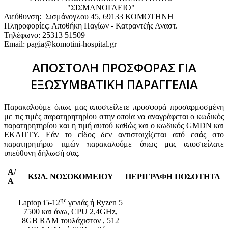
"ΣΙΣΜΑΝΟΓΛΕΙΟ"
Διεύθυνση: Σισμάνογλου 45, 69133 ΚΟΜΟΤΗΝΗ
Πληροφορίες: Αποθήκη Παγίων - Κατραντζής Αναστ.
Τηλέφωνο: 25313 51509
Email: pagia@komotini-hospital.gr
ΑΠΟΣΤΟΛΗ ΠΡΟΣΦΟΡΑΣ ΓΙΑ
ΕΞΩΣΥΜΒΑΤΙΚΗ ΠΑΡΑΓΓΕΛΙΑ
Παρακαλούμε όπως μας αποστείλετε προσφορά προσαρμοσμένη
με τις τιμές παρατηρητηρίου στην οποία να αναγράφεται ο κωδικός
παρατηρητηρίου και η τιμή αυτού καθώς και ο κωδικός GMDN και
ΕΚΑΠΤΥ. Εάν το είδος δεν αντιστοιχίζεται από εσάς στο
παρατηρητήριο τιμών παρακαλούμε όπως μας αποστείλατε
υπεύθυνη δήλωσή σας.
Α/
ΚΩΔ. ΝΟΣΟΚΟΜΕΙΟΥ
ΠΕΡΙΓΡΑΦΗ
ΠΟΣΟΤΗΤΑ
Α
ης
Laptop i5-12
γενιάς ή Ryzen 5
7500 και άνω, CPU 2,4GHz,
8GB RAM τουλάχιστον , 512