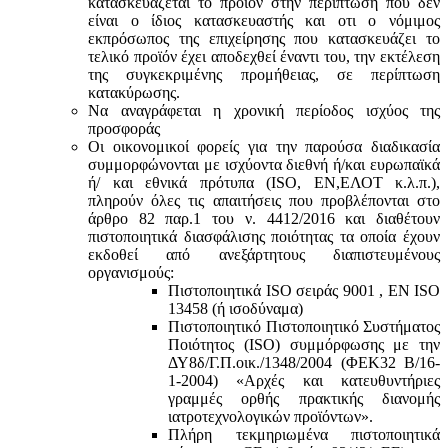
κατασκευάζεται το προϊόν στην περίπτωση που δεν
είναι ο ίδιος κατασκευαστής και oτι ο νόμιμος
εκπρόσωπος της επιχείρησης που κατασκευάζει το
τελικό προϊόν έχει αποδεχθεί έναντι του, την εκτέλεση
της συγκεκριμένης προμήθειας, σε περίπτωση
κατακύρωσης.
Να αναγράφεται η χρονική περίοδος ισχύος της
προσφοράς
Οι οικονομικοί φορείς για την παρούσα διαδικασία
συμμορφώνονται με ισχύοντα διεθνή ή/και ευρωπαϊκά
ή/ και εθνικά πρότυπα (ISO, ΕΝ,ΕΛΟΤ κ.λ.π.),
πληρούν όλες τις απαιτήσεις που προβλέπονται στο
άρθρο 82 παρ.1 του ν. 4412/2016 και διαθέτουν
πιστοποιητικά διασφάλισης ποιότητας τα οποία έχουν
εκδοθεί από ανεξάρτητους διαπιστευμένους
οργανισμούς:
Πιστοποιητικά ISO σειράς 9001 , ΕΝ ISO
13458 (ή ισοδύναμα)
Πιστοποιητικό Πιστοποιητικό Συστήματος
Ποιότητος (ISO) συμμόρφωσης με την
ΔΥ8δ/Γ.Π.οικ./1348/2004 (ΦΕΚ32 Β/16-
1-2004) «Αρχές και κατευθυντήριες
γραμμές ορθής πρακτικής διανομής
ιατροτεχνολογικών προϊόντων».
Πλήρη τεκμηριωμένα πιστοποιητικά