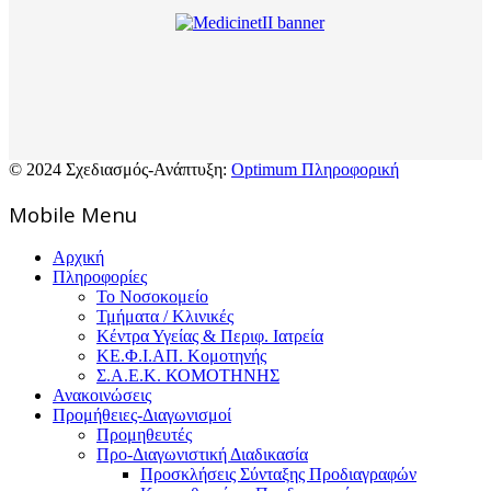
© 2024 Σχεδιασμός-Ανάπτυξη:
Optimum Πληροφορική
Mοbile Menu
Αρχική
Πληροφορίες
Το Νοσοκομείο
Τμήματα / Κλινικές
Κέντρα Υγείας & Περιφ. Ιατρεία
ΚΕ.Φ.Ι.ΑΠ. Κομοτηνής
Σ.Α.Ε.Κ. ΚΟΜΟΤΗΝΗΣ
Ανακοινώσεις
Προμήθειες-Διαγωνισμοί
Προμηθευτές
Προ-Διαγωνιστική Διαδικασία
Προσκλήσεις Σύνταξης Προδιαγραφών