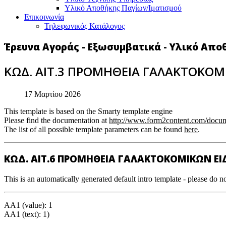
Υλικό Αποθήκης Παγίων/Ιματισμού
Επικοινωνία
Τηλεφωνικός Κατάλογος
Έρευνα Αγοράς - Εξωσυμβατικά - Υλικό Απο
ΚΩΔ. ΑΙΤ.3 ΠΡΟΜΗΘΕΙΑ ΓΑΛΑΚΤΟΚΟΜ
17 Μαρτίου 2026
This template is based on the Smarty template engine
Please find the documentation at
http://www.form2content.com/docum
The list of all possible template parameters can be found
here
.
ΚΩΔ. ΑΙΤ.6 ΠΡΟΜΗΘΕΙΑ ΓΑΛΑΚΤΟΚΟΜΙΚΩΝ Ε
This is an automatically generated default intro template - please do no
AA1 (value): 1
AA1 (text): 1)