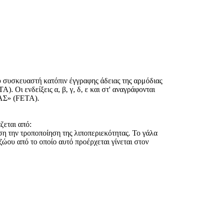
 συσκευαστή κατόπιν έγγραφης άδειας της αρμόδιας
 Οι ενδείξεις α, β, γ, δ, ε και στ' αναγράφονται
ΤΑΣ» (FETA).
εται από:
ση την τροποποίηση της λιποπεριεκότητας. Το γάλα
 ζώου από το οποίο αυτό προέρχεται γίνεται στον