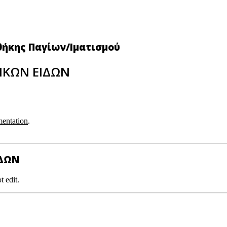
θήκης Παγίων/Ιματισμού
ΙΚΩΝ ΕΙΔΩΝ
entation
.
ΙΔΩΝ
t edit.