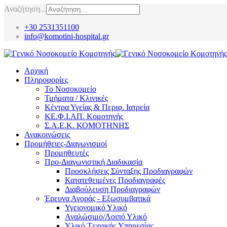
Αναζήτηση...
+30 2531351100
info@komotini-hospital.gr
Αρχική
Πληροφορίες
Το Νοσοκομείο
Τμήματα / Κλινικές
Κέντρα Υγείας & Περιφ. Ιατρεία
ΚΕ.Φ.Ι.ΑΠ. Κομοτηνής
Σ.Α.Ε.Κ. ΚΟΜΟΤΗΝΗΣ
Ανακοινώσεις
Προμήθειες-Διαγωνισμοί
Προμηθευτές
Προ-Διαγωνιστική Διαδικασία
Προσκλήσεις Σύνταξης Προδιαγραφών
Κατατεθειμένες Προδιαγραφές
Διαβούλευση Προδιαγραφών
Έρευνα Αγοράς - Εξωσυμβατικά
Υγειονομικό Υλικό
Αναλώσιμο/Λοιπό Υλικό
Υλικό Tεχνικής Yπηρεσίας