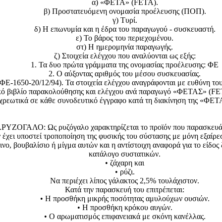
α) «ΦΕΤΑ» (FETA).
β) Προστατευόμενη ονομασία προέλευσης (ΠΟΠ).
γ) Τυρί.
δ) Η επωνυμία και η έδρα του παραγωγού - συσκευαστή.
ε) Το βάρος του περιεχομένου.
στ) Η ημερομηνία παραγωγής.
ζ) Στοιχεία ελέγχου που αναλύονται ως εξής:
1. Τα δυο πρώτα γράμματα της ονομασίας προέλευσης: ΦΕ
2. Ο αύξοντας αριθμός του μέσου συσκευασίας.
Ε-1650-20/12/94). Τα στοιχεία ελέγχου αναγράφονται με ευθύνη του
ικό βιβλίο παρακολούθησης και ελέγχου ανά παραγωγό «ΦΕΤΑΣ» (FETA).
χρεωτικά σε κάθε συνοδευτικό έγγραφο κατά τη διακίνηση της «ΦΕ
.ΡΥΖΟΓΑΛΟ: Ως ρυζόγαλο χαρακτηρίζεται το προϊόν που παρασκευάζ
 έχει υποστεί τροποποίηση της φυσικής του σύστασης με μόνη εξαίρε
δινο, βουβαλίσιο ή μίγμα αυτών και η αντίστοιχη αναφορά για το είδος
κατάλογο συστατικών.
• ζάχαρη και
• ρύζι.
Nα περιέχει λίπος γάλακτος 2,5% τουλάχιστον.
Κατά την παρασκευή του επιτρέπεται:
• Η προσθήκη μικρής ποσότητας αμυλούχων ουσιών.
• Η προσθήκη κρόκου αυγών.
• Ο αρωματισμός επιφανειακά με σκόνη κανέλλας.