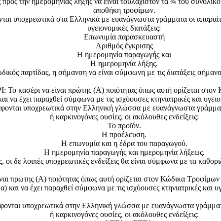
 προς την ημερομηνίας λήξης να είναι τουλάχιστον τα ¾ του συνολι
αποθήκη τροφίμων.
ται υποχρεωτικά στα Ελληνικά με ευανάγνωστα γράμματα οι απαραίτητ
υγειονομικές διατάξεις:
Επωνυμία παρασκευαστή
Αριθμός έγκρισης
Η ημερομηνία παραγωγής και
Η ημερομηνία λήξης.
δικός παρτίδας, η σήμανση να είναι σύμφωνη με τις διατάξεις σήμαν
ασέρι να είναι πρώτης (Α) ποιότητας όπως αυτή ορίζεται στον 
αι να έχει παραχθεί σύμφωνα με τις ισχύουσες κτηνιατρικές και υγειο
άφονται υποχρεωτικά στην Ελληνική γλώσσα με ευανάγνωστα γράμματ
ή καρκινογόνες ουσίες, οι ακόλουθες ενδείξεις:
Το προϊόν.
Η προέλευση.
Η επωνυμία και η έδρα του παραγωγού.
Η ημερομηνία παραγωγής και ημερομηνία λήξεως.
 οι δε λοιπές υποχρεωτικές ενδείξεις θα είναι σύμφωνα με τα καθορι
ναι πρώτης (Α) ποιότητας όπως αυτή ορίζεται στον Κώδικα Τροφίμ
) και να έχει παραχθεί σύμφωνα με τις ισχύουσες κτηνιατρικές και υγ
φονται υποχρεωτικά στην Ελληνική γλώσσα με ευανάγνωστα γράμματα
ή καρκινογόνες ουσίες, οι ακόλουθες ενδείξεις: