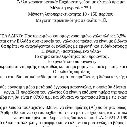
Άλλα χαρακτηριστικά: Ευχάριστη γεύση με ελαφρύ άρωμα.
Μέγιστη υγρασία: 75.
Μέγιστη λιποπεριεκτικότητα: 10 - 15 περίπου.
Μέγιστη περιεκτικότητα σε αλάτι: >1.
Ο: Παστεριωμένο και ομογενοποιημένο γάλα πλήρες 3,5% λιπαρώ
ται στην Ελλάδα συσκευασία του γάλακτος πρέπει να είναι με βιδωτό
θα πρέπει να αναγράφονται οι ενδείξεις με εμφανή και ευδιάκριτους 
Η ένδειξη «παστεριωμένο γάλα»
Το σήμα καταλληλότητας του προϊόντος ,
Το εργοστάσιο παραγωγής.
κρασία συντήρησής του, καθώς και οι ημερομηνίες παστερίωσης και
Ο κωδικός παρτίδας
είο στο ίδιο οπτικό πεδίο με το σήμα του προϊόντος η διάρκεια ζωής 
κάθε εργάσιμη μέρα μετά από έγγραφη παραγγελία, η οποία θα δίνετα
αργία. Η παράδοση του γάλατος θα είναι η επόμενη ημέρα της παρ
μενη θα είναι η 07:00 π.μ. και δύναται να τροποποιείται με τις εκά
 με λιπαρά τουλάχιστον 3,85%. να είναι πρώτης (Α΄) ποιότητας
και να έχει παραχθεί σύμφωνα με τις ισχύουσες κτηνιατρικές και
να ανταποκρίνεται πλήρως στις διατάξεις του Π.Δ. 56/21-2-19
 υλικό κατάλληλο για τρόφιμα και να κλείνει αεροστεγώς, το βάρος τ