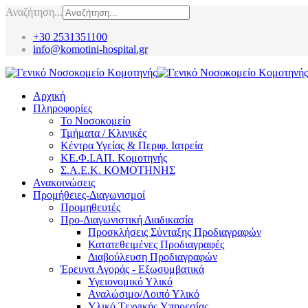
Αναζήτηση...
+30 2531351100
info@komotini-hospital.gr
Αρχική
Πληροφορίες
Το Νοσοκομείο
Τμήματα / Κλινικές
Κέντρα Υγείας & Περιφ. Ιατρεία
ΚΕ.Φ.Ι.ΑΠ. Κομοτηνής
Σ.Α.Ε.Κ. ΚΟΜΟΤΗΝΗΣ
Ανακοινώσεις
Προμήθειες-Διαγωνισμοί
Προμηθευτές
Προ-Διαγωνιστική Διαδικασία
Προσκλήσεις Σύνταξης Προδιαγραφών
Κατατεθειμένες Προδιαγραφές
Διαβούλευση Προδιαγραφών
Έρευνα Αγοράς - Εξωσυμβατικά
Υγειονομικό Υλικό
Αναλώσιμο/Λοιπό Υλικό
Υλικό Tεχνικής Yπηρεσίας