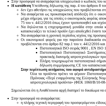
Στην προσφορά να αναγράφεται υποχρεωτικά ο κωδικός του 
Η κατάθεση
Υπεύθυνης δήλωσης της παρ. 4 του άρθρου 8 του 
δεν έχει αθετήσει τις υποχρεώσεις που προβλέπονται στ
Να αναφέρεται ως προκαταρκτική απόδειξη ότι ο οικον
μέχρι σήμερα, για τις οποίες ο οικονομικός φορέας απο
75 του ν. 4412/2016 όπως έχουν τροποποιηθεί και ισχύ
Να δηλώνεται η επιχειρηματική μονάδα στην οποία κ
κατασκευάζει το τελικό προϊόν έχει αποδεχθεί έναντι 
Να αναγράφεται η χρονική περίοδος ισχύος της προσφο
Οι οικονομικοί φορείς για την παρούσα διαδικασία σ
προβλέπονται στο άρθρο 82 παρ.1 του ν. 4412/2016 και
Πιστοποιητικά ISO σειράς 9001 , ΕΝ ISO 
Πιστοποιητικό Πιστοποιητικό Συστήματο
πρακτικής διανομής ιατροτεχνολογικών προ
Πλήρη τεκμηριωμένα πιστοποιητικά σήμανσ
δήλωση συμμόρφωσης CE του κατασκευαστή
Στην περίπτωση αιτήματος που αφορά αντιδραστήρι
Όλα τα προϊόντα πρέπει να φέρουν Πιστοποιητ
Πρόνοιας «Περί εναρμόνισης της Ελληνικής Νομο
ιατροτεχνολογικά προϊόντα» (ΦΕΚ 1060/Β/10-08-
Σημειώνεται ότι η Αναθέτουσα αρχή διατηρεί το δικαίωμα να 
Στην προσφορά να αναγράφεται:
η πλήρης τεχνική περιγραφή του προσφερόμενου είδους