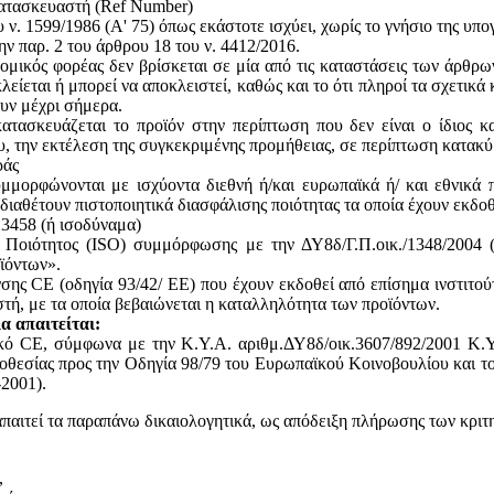
κατασκευαστή (Ref Number)
ν. 1599/1986 (Α' 75) όπως εκάστοτε ισχύει, χωρίς το γνήσιο της υπ
ην παρ. 2 του άρθρου 18 του ν. 4412/2016.
ομικός φορέας δεν βρίσκεται σε μία από τις καταστάσεις των άρθρω
κλείεται ή μπορεί να αποκλειστεί, καθώς και το ότι πληροί τα σχετικ
ουν μέχρι σήμερα.
ατασκευάζεται το προϊόν στην περίπτωση που δεν είναι ο ίδιος κ
του, την εκτέλεση της συγκεκριμένης προμήθειας, σε περίπτωση κατακ
ράς
υμμορφώνονται με ισχύοντα διεθνή ή/και ευρωπαϊκά ή/ και εθνικά 
 διαθέτουν πιστοποιητικά διασφάλισης ποιότητας τα οποία έχουν εκδο
13458 (ή ισοδύναμα)
ς Ποιότητος (ISO) συμμόρφωσης με την ΔΥ8δ/Γ.Π.οικ./1348/2004
ϊόντων».
ης CE (οδηγία 93/42/ ΕΕ) που έχουν εκδοθεί από επίσημα ινστιτού
, με τα οποία βεβαιώνεται η καταλληλότητα των προϊόντων.
α απαιτείται:
ικό CE, σύμφωνα με την Κ.Υ.Α. αριθμ.ΔΥ8δ/οικ.3607/892/2001 Κ.Υ
θεσίας προς την Οδηγία 98/79 του Ευρωπαϊκού Κοινοβουλίου και του
2001).
απαιτεί τα παραπάνω δικαιολογητικά, ως απόδειξη πλήρωσης των κριτ
,