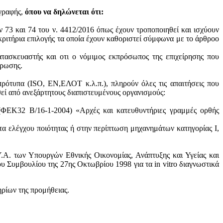
ογραφής,
όπου να δηλώνεται ότι:
ν 73 και 74 του ν. 4412/2016 όπως έχουν τροποποιηθεί και ισχύουν
ά κριτήρια επιλογής τα οποία έχουν καθοριστεί σύμφωνα με τo άρθροo
ατασκευαστής και oτι ο νόμιμος εκπρόσωπος της επιχείρησης που
ύρωσης.
πρότυπα (ISO, ΕΝ,ΕΛΟΤ κ.λ.π.), πληρούν όλες τις απαιτήσεις που
θεί από ανεξάρτητους διαπιστευμένους οργανισμούς:
 (ΦΕΚ32 Β/16-1-2004) «Αρχές και κατευθυντήριες γραμμές ορθής
τα ελέγχου ποιότητας ή στην περίπτωση μηχανημάτων κατηγορίας Ι,
.Α. των Υπουργών Εθνικής Οικονομίας, Ανάπτυξης και Υγείας και
 Συμβουλίου της 27ης Οκτωβρίου 1998 για τα in vitro διαγνωστικά
ηρίων της προμήθειας.