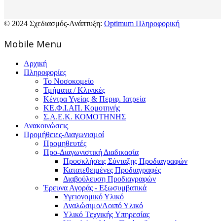
© 2024 Σχεδιασμός-Ανάπτυξη:
Optimum Πληροφορική
Mοbile Menu
Αρχική
Πληροφορίες
Το Νοσοκομείο
Τμήματα / Κλινικές
Κέντρα Υγείας & Περιφ. Ιατρεία
ΚΕ.Φ.Ι.ΑΠ. Κομοτηνής
Σ.Α.Ε.Κ. ΚΟΜΟΤΗΝΗΣ
Ανακοινώσεις
Προμήθειες-Διαγωνισμοί
Προμηθευτές
Προ-Διαγωνιστική Διαδικασία
Προσκλήσεις Σύνταξης Προδιαγραφών
Κατατεθειμένες Προδιαγραφές
Διαβούλευση Προδιαγραφών
Έρευνα Αγοράς - Εξωσυμβατικά
Υγειονομικό Υλικό
Αναλώσιμο/Λοιπό Υλικό
Υλικό Tεχνικής Yπηρεσίας