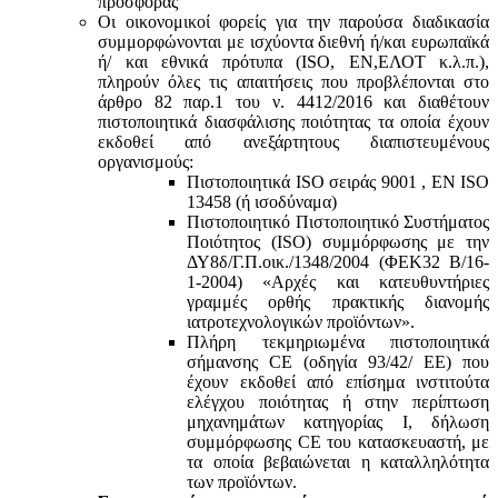
προσφοράς
Οι οικονομικοί φορείς για την παρούσα διαδικασία
συμμορφώνονται με ισχύοντα διεθνή ή/και ευρωπαϊκά
ή/ και εθνικά πρότυπα (ISO, ΕΝ,ΕΛΟΤ κ.λ.π.),
πληρούν όλες τις απαιτήσεις που προβλέπονται στο
άρθρο 82 παρ.1 του ν. 4412/2016 και διαθέτουν
πιστοποιητικά διασφάλισης ποιότητας τα οποία έχουν
εκδοθεί από ανεξάρτητους διαπιστευμένους
οργανισμούς:
Πιστοποιητικά ISO σειράς 9001 , ΕΝ ISO
13458 (ή ισοδύναμα)
Πιστοποιητικό Πιστοποιητικό Συστήματος
Ποιότητος (ISO) συμμόρφωσης με την
ΔΥ8δ/Γ.Π.οικ./1348/2004 (ΦΕΚ32 Β/16-
1-2004) «Αρχές και κατευθυντήριες
γραμμές ορθής πρακτικής διανομής
ιατροτεχνολογικών προϊόντων».
Πλήρη τεκμηριωμένα πιστοποιητικά
σήμανσης CE (οδηγία 93/42/ ΕΕ) που
έχουν εκδοθεί από επίσημα ινστιτούτα
ελέγχου ποιότητας ή στην περίπτωση
μηχανημάτων κατηγορίας Ι, δήλωση
συμμόρφωσης CE του κατασκευαστή, με
τα οποία βεβαιώνεται η καταλληλότητα
των προϊόντων.