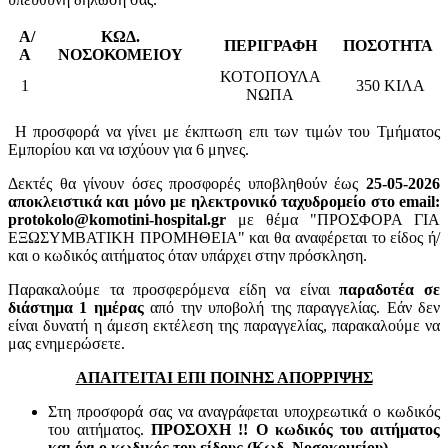
Α/
ΚΩΔ.
ΠΕΡΙΓΡΑΦΗ
ΠΟΣΟΤΗΤΑ
Α
ΝΟΣΟΚΟΜΕΙΟΥ
ΚΟΤΟΠΟΥΛΑ
1
350 ΚΙΛΑ
ΝΩΠΑ
Η προσφορά να γίνει με έκπτωση επι των τιμών του Τμήματος
Εμπορίου και να ισχύουν για 6 μηνες.
Δεκτές θα γίνουν όσες προσφορές υποβληθούν έως
25-05-2026
αποκλειστικά και μόνο με ηλεκτρονικό ταχυδρομείο στο email:
protokolo@komotini-hospital.gr
με θέμα "ΠΡΟΣΦΟΡΑ ΓΙΑ
ΕΞΩΣΥΜΒΑΤΙΚΗ ΠΡΟΜΗΘΕΙΑ" και θα αναφέρεται το είδος ή/
και ο κωδικός αιτήματος όταν υπάρχει στην πρόσκληση.
Παρακαλούμε τα προσφερόμενα είδη να είναι
παραδοτέα σε
διάστημα 1 ημέρας
από την υποβολή της παραγγελίας. Εάν δεν
είναι δυνατή η άμεση εκτέλεση της παραγγελίας, παρακαλούμε να
μας ενημερώσετε.
ΑΠΑΙΤΕΙΤΑΙ ΕΠΙ ΠΟΙΝΗΣ ΑΠΟΡΡΙΨΗΣ
Στη προσφορά σας να αναγράφεται υποχρεωτικά ο κωδικός
του αιτήματος.
ΠΡΟΣΟΧΗ !! Ο κωδικός του αιτήματος
και όχι ο κωδικός του είδους (Κωδ. Νοσοκομείου).