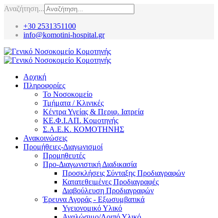
Αναζήτηση...
+30 2531351100
info@komotini-hospital.gr
Αρχική
Πληροφορίες
Το Νοσοκομείο
Τμήματα / Κλινικές
Κέντρα Υγείας & Περιφ. Ιατρεία
ΚΕ.Φ.Ι.ΑΠ. Κομοτηνής
Σ.Α.Ε.Κ. ΚΟΜΟΤΗΝΗΣ
Ανακοινώσεις
Προμήθειες-Διαγωνισμοί
Προμηθευτές
Προ-Διαγωνιστική Διαδικασία
Προσκλήσεις Σύνταξης Προδιαγραφών
Κατατεθειμένες Προδιαγραφές
Διαβούλευση Προδιαγραφών
Έρευνα Αγοράς - Εξωσυμβατικά
Υγειονομικό Υλικό
Αναλώσιμο/Λοιπό Υλικό