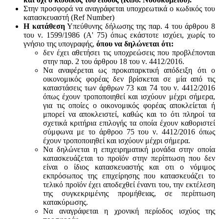
Στην προσφορά να αναγράφεται υποχρεωτικά ο κωδικός του
κατασκευαστή (Ref Number)
Η κατάθεση
Υπεύθυνης δήλωσης της παρ. 4 του άρθρου 8
του ν. 1599/1986 (Α' 75) όπως εκάστοτε ισχύει, χωρίς το
γνήσιο της υπογραφής,
όπου να δηλώνεται ότι:
δεν έχει αθετήσει τις υποχρεώσεις που προβλέπονται
στην παρ. 2 του άρθρου 18 του ν. 4412/2016.
Να αναφέρεται ως προκαταρκτική απόδειξη ότι ο
οικονομικός φορέας δεν βρίσκεται σε μία από τις
καταστάσεις των άρθρων 73 και 74 του ν. 4412/2016
όπως έχουν τροποποιηθεί και ισχύουν μέχρι σήμερα,
για τις οποίες ο οικονομικός φορέας αποκλείεται ή
μπορεί να αποκλειστεί, καθώς και το ότι πληροί τα
σχετικά κριτήρια επιλογής τα οποία έχουν καθοριστεί
σύμφωνα με τo άρθροo 75 του ν. 4412/2016 όπως
έχουν τροποποιηθεί και ισχύουν μέχρι σήμερα.
Να δηλώνεται η επιχειρηματική μονάδα στην οποία
κατασκευάζεται το προϊόν στην περίπτωση που δεν
είναι ο ίδιος κατασκευαστής και oτι ο νόμιμος
εκπρόσωπος της επιχείρησης που κατασκευάζει το
τελικό προϊόν έχει αποδεχθεί έναντι του, την εκτέλεση
της συγκεκριμένης προμήθειας, σε περίπτωση
κατακύρωσης.
Να αναγράφεται η χρονική περίοδος ισχύος της