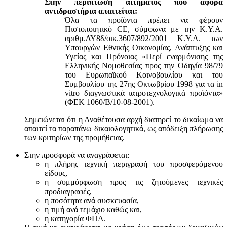
Στην περίπτωση αιτήματος που αφορά
αντιδραστήρια απαιτείται:
Όλα τα προϊόντα πρέπει να φέρουν
Πιστοποιητικό CE, σύμφωνα με την Κ.Υ.Α.
αριθμ.ΔΥ8δ/οικ.3607/892/2001 Κ.Υ.Α. των
Υπουργών Εθνικής Οικονομίας, Ανάπτυξης και
Υγείας και Πρόνοιας «Περί εναρμόνισης της
Ελληνικής Νομοθεσίας προς την Οδηγία 98/79
του Ευρωπαϊκού Κοινοβουλίου και του
Συμβουλίου της 27ης Οκτωβρίου 1998 για τα in
vitro διαγνωστικά ιατροτεχνολογικά προϊόντα»
(ΦΕΚ 1060/Β/10-08-2001).
Σημειώνεται ότι η Αναθέτουσα αρχή διατηρεί το δικαίωμα να
απαιτεί τα παραπάνω δικαιολογητικά, ως απόδειξη πλήρωσης
των κριτηρίων της προμήθειας.
Στην προσφορά να αναγράφεται:
η πλήρης τεχνική περιγραφή του προσφερόμενου
είδους,
η συμμόρφωση προς τις ζητούμενες τεχνικές
προδιαγραφές,
η ποσότητα ανά συσκευασία,
η τιμή ανά τεμάχιο καθώς και,
η κατηγορία ΦΠΑ.