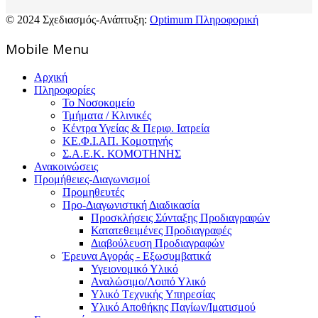
© 2024 Σχεδιασμός-Ανάπτυξη:
Optimum Πληροφορική
Mοbile Menu
Αρχική
Πληροφορίες
Το Νοσοκομείο
Τμήματα / Κλινικές
Κέντρα Υγείας & Περιφ. Ιατρεία
ΚΕ.Φ.Ι.ΑΠ. Κομοτηνής
Σ.Α.Ε.Κ. ΚΟΜΟΤΗΝΗΣ
Ανακοινώσεις
Προμήθειες-Διαγωνισμοί
Προμηθευτές
Προ-Διαγωνιστική Διαδικασία
Προσκλήσεις Σύνταξης Προδιαγραφών
Κατατεθειμένες Προδιαγραφές
Διαβούλευση Προδιαγραφών
Έρευνα Αγοράς - Εξωσυμβατικά
Υγειονομικό Υλικό
Αναλώσιμο/Λοιπό Υλικό
Υλικό Tεχνικής Yπηρεσίας
Υλικό Αποθήκης Παγίων/Ιματισμού