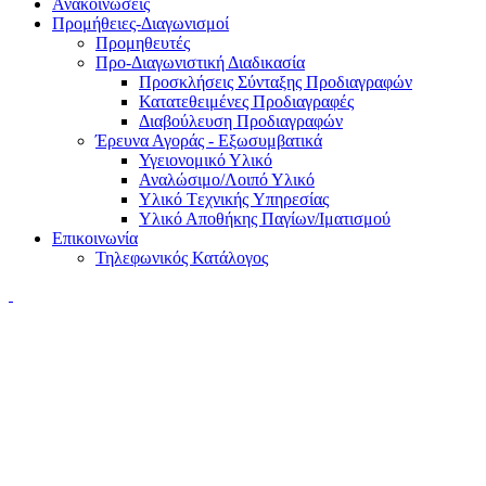
Ανακοινώσεις
Προμήθειες-Διαγωνισμοί
Προμηθευτές
Προ-Διαγωνιστική Διαδικασία
Προσκλήσεις Σύνταξης Προδιαγραφών
Κατατεθειμένες Προδιαγραφές
Διαβούλευση Προδιαγραφών
Έρευνα Αγοράς - Εξωσυμβατικά
Υγειονομικό Υλικό
Αναλώσιμο/Λοιπό Υλικό
Υλικό Tεχνικής Yπηρεσίας
Υλικό Αποθήκης Παγίων/Ιματισμού
Επικοινωνία
Τηλεφωνικός Κατάλογος