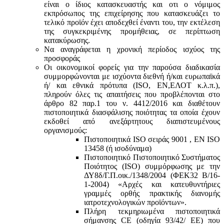
είναι ο ίδιος κατασκευαστής και oτι ο νόμιμος
εκπρόσωπος της επιχείρησης που κατασκευάζει το
τελικό προϊόν έχει αποδεχθεί έναντι του, την εκτέλεση
της συγκεκριμένης προμήθειας, σε περίπτωση
κατακύρωσης.
Να αναγράφεται η χρονική περίοδος ισχύος της
προσφοράς
Οι οικονομικοί φορείς για την παρούσα διαδικασία
συμμορφώνονται με ισχύοντα διεθνή ή/και ευρωπαϊκά
ή/ και εθνικά πρότυπα (ISO, ΕΝ,ΕΛΟΤ κ.λ.π.),
πληρούν όλες τις απαιτήσεις που προβλέπονται στο
άρθρο 82 παρ.1 του ν. 4412/2016 και διαθέτουν
πιστοποιητικά διασφάλισης ποιότητας τα οποία έχουν
εκδοθεί από ανεξάρτητους διαπιστευμένους
οργανισμούς:
Πιστοποιητικά ISO σειράς 9001 , ΕΝ ISO
13458 (ή ισοδύναμα)
Πιστοποιητικό Πιστοποιητικό Συστήματος
Ποιότητος (ISO) συμμόρφωσης με την
ΔΥ8δ/Γ.Π.οικ./1348/2004 (ΦΕΚ32 Β/16-
1-2004) «Αρχές και κατευθυντήριες
γραμμές ορθής πρακτικής διανομής
ιατροτεχνολογικών προϊόντων».
Πλήρη τεκμηριωμένα πιστοποιητικά
σήμανσης CE (οδηγία 93/42/ ΕΕ) που