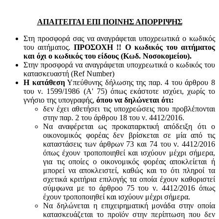
ΑΠΑΙΤΕΙΤΑΙ ΕΠΙ ΠΟΙΝΗΣ ΑΠΟΡΡΙΨΗΣ
Στη προσφορά σας να αναγράφεται υποχρεωτικά ο κωδικός
του αιτήματος.
ΠΡΟΣΟΧΗ !! Ο κωδικός του αιτήματος
και όχι ο κωδικός του είδους (Κωδ. Νοσοκομείου).
Στην προσφορά να αναγράφεται υποχρεωτικά ο κωδικός του
κατασκευαστή (Ref Number)
Η κατάθεση
Υπεύθυνης δήλωσης της παρ. 4 του άρθρου 8
του ν. 1599/1986 (Α' 75) όπως εκάστοτε ισχύει, χωρίς το
γνήσιο της υπογραφής,
όπου να δηλώνεται ότι:
δεν έχει αθετήσει τις υποχρεώσεις που προβλέπονται
στην παρ. 2 του άρθρου 18 του ν. 4412/2016.
Να αναφέρεται ως προκαταρκτική απόδειξη ότι ο
οικονομικός φορέας δεν βρίσκεται σε μία από τις
καταστάσεις των άρθρων 73 και 74 του ν. 4412/2016
όπως έχουν τροποποιηθεί και ισχύουν μέχρι σήμερα,
για τις οποίες ο οικονομικός φορέας αποκλείεται ή
μπορεί να αποκλειστεί, καθώς και το ότι πληροί τα
σχετικά κριτήρια επιλογής τα οποία έχουν καθοριστεί
σύμφωνα με τo άρθροo 75 του ν. 4412/2016 όπως
έχουν τροποποιηθεί και ισχύουν μέχρι σήμερα.
Να δηλώνεται η επιχειρηματική μονάδα στην οποία
κατασκευάζεται το προϊόν στην περίπτωση που δεν