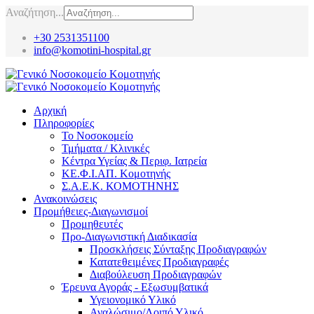
Αναζήτηση...
+30 2531351100
info@komotini-hospital.gr
Αρχική
Πληροφορίες
Το Νοσοκομείο
Τμήματα / Κλινικές
Κέντρα Υγείας & Περιφ. Ιατρεία
ΚΕ.Φ.Ι.ΑΠ. Κομοτηνής
Σ.Α.Ε.Κ. ΚΟΜΟΤΗΝΗΣ
Ανακοινώσεις
Προμήθειες-Διαγωνισμοί
Προμηθευτές
Προ-Διαγωνιστική Διαδικασία
Προσκλήσεις Σύνταξης Προδιαγραφών
Κατατεθειμένες Προδιαγραφές
Διαβούλευση Προδιαγραφών
Έρευνα Αγοράς - Εξωσυμβατικά
Υγειονομικό Υλικό
Αναλώσιμο/Λοιπό Υλικό