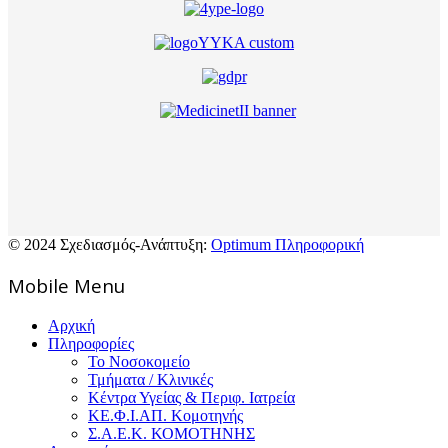
© 2024 Σχεδιασμός-Ανάπτυξη:
Optimum Πληροφορική
Mοbile Menu
Αρχική
Πληροφορίες
Το Νοσοκομείο
Τμήματα / Κλινικές
Κέντρα Υγείας & Περιφ. Ιατρεία
ΚΕ.Φ.Ι.ΑΠ. Κομοτηνής
Σ.Α.Ε.Κ. ΚΟΜΟΤΗΝΗΣ