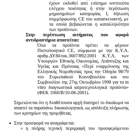
έχουν εκδοθεί από επίσημα ινστιτούτα
ελέγχου ποιότητας ή στην περίπτωση
μηχανημάτων κατηγορίας Ι, δήλωση
συμμόρφωσης CE του κατασκευαστή, με
τα οποία βεβαιώνεται η καταλληλότητα
των προϊόντων.
Στην περίπτωση αιτήματος που αφορά
αντιδραστήρια απαιτείται:
Όλα τα προϊόντα πρέπει να φέρουν
Πιστοποιητικό CE, σύμφωνα με την Κ.Υ.Α.
αριθμ.ΔΥ8δ/οικ.3607/892/2001 Κ.Υ.Α. των
Υπουργών Εθνικής Οικονομίας, Ανάπτυξης και
Υγείας και Πρόνοιας «Περί εναρμόνισης της
Ελληνικής Νομοθεσίας προς την Οδηγία 98/79
του Ευρωπαϊκού Κοινοβουλίου και του
Συμβουλίου της 27ης Οκτωβρίου 1998 για τα in
vitro διαγνωστικά ιατροτεχνολογικά προϊόντα»
(ΦΕΚ 1060/Β/10-08-2001).
Σημειώνεται ότι η Αναθέτουσα αρχή διατηρεί το δικαίωμα να
απαιτεί τα παραπάνω δικαιολογητικά, ως απόδειξη πλήρωσης
των κριτηρίων της προμήθειας.
Στην προσφορά να αναγράφεται:
η πλήρης τεχνική περιγραφή του προσφερόμενου