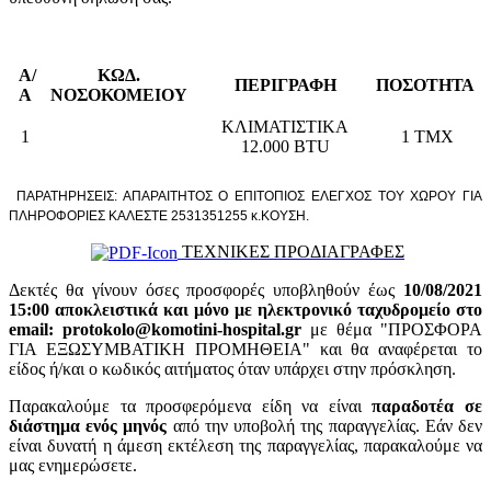
Α/
ΚΩΔ.
ΠΕΡΙΓΡΑΦΗ
ΠΟΣΟΤΗΤΑ
Α
ΝΟΣΟΚΟΜΕΙΟΥ
ΚΛΙΜΑΤΙΣΤΙΚΑ
1
1 ΤΜΧ
12.000 BTU
ΠΑΡΑΤΗΡΗΣΕΙΣ: ΑΠΑΡΑΙΤΗΤΟΣ Ο ΕΠΙΤΟΠΙΟΣ ΕΛΕΓΧΟΣ ΤΟΥ ΧΩΡΟΥ ΓΙΑ
ΠΛΗΡΟΦΟΡΙΕΣ ΚΑΛΕΣΤΕ 2531351255 κ.ΚΟΥΣΗ.
ΤΕΧΝΙΚΕΣ ΠΡΟΔΙΑΓΡΑΦΕΣ
Δεκτές θα γίνουν όσες προσφορές υποβληθούν έως
10/08/2021
15:00 αποκλειστικά και μόνο με ηλεκτρονικό ταχυδρομείο στο
email: protokolo@komotini-hospital.gr
με θέμα "ΠΡΟΣΦΟΡΑ
ΓΙΑ ΕΞΩΣΥΜΒΑΤΙΚΗ ΠΡΟΜΗΘΕΙΑ" και θα αναφέρεται το
είδος ή/και ο κωδικός αιτήματος όταν υπάρχει στην πρόσκληση.
Παρακαλούμε τα προσφερόμενα είδη να είναι
παραδοτέα σε
διάστημα ενός μηνός
από την υποβολή της παραγγελίας. Εάν δεν
είναι δυνατή η άμεση εκτέλεση της παραγγελίας, παρακαλούμε να
μας ενημερώσετε.