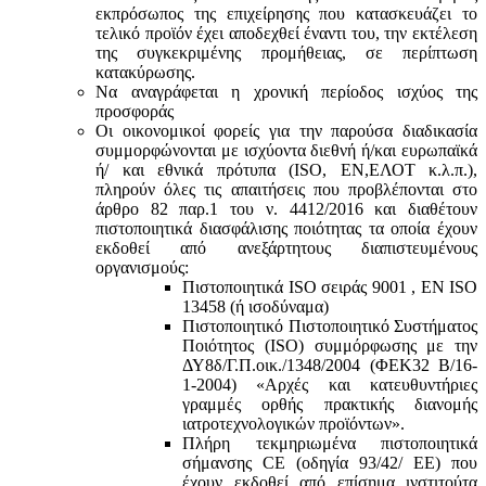
εκπρόσωπος της επιχείρησης που κατασκευάζει το
τελικό προϊόν έχει αποδεχθεί έναντι του, την εκτέλεση
της συγκεκριμένης προμήθειας, σε περίπτωση
κατακύρωσης.
Να αναγράφεται η χρονική περίοδος ισχύος της
προσφοράς
Οι οικονομικοί φορείς για την παρούσα διαδικασία
συμμορφώνονται με ισχύοντα διεθνή ή/και ευρωπαϊκά
ή/ και εθνικά πρότυπα (ISO, ΕΝ,ΕΛΟΤ κ.λ.π.),
πληρούν όλες τις απαιτήσεις που προβλέπονται στο
άρθρο 82 παρ.1 του ν. 4412/2016 και διαθέτουν
πιστοποιητικά διασφάλισης ποιότητας τα οποία έχουν
εκδοθεί από ανεξάρτητους διαπιστευμένους
οργανισμούς:
Πιστοποιητικά ISO σειράς 9001 , ΕΝ ISO
13458 (ή ισοδύναμα)
Πιστοποιητικό Πιστοποιητικό Συστήματος
Ποιότητος (ISO) συμμόρφωσης με την
ΔΥ8δ/Γ.Π.οικ./1348/2004 (ΦΕΚ32 Β/16-
1-2004) «Αρχές και κατευθυντήριες
γραμμές ορθής πρακτικής διανομής
ιατροτεχνολογικών προϊόντων».
Πλήρη τεκμηριωμένα πιστοποιητικά
σήμανσης CE (οδηγία 93/42/ ΕΕ) που
έχουν εκδοθεί από επίσημα ινστιτούτα