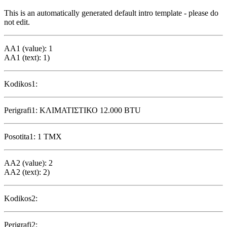
This is an automatically generated default intro template - please do
not edit.
AA1 (value): 1
AA1 (text): 1)
Kodikos1:
Perigrafi1: ΚΛΙΜΑΤΙΣΤΙΚΟ 12.000 BTU
Posotita1: 1 ΤΜΧ
AA2 (value): 2
AA2 (text): 2)
Kodikos2:
Perigrafi2: