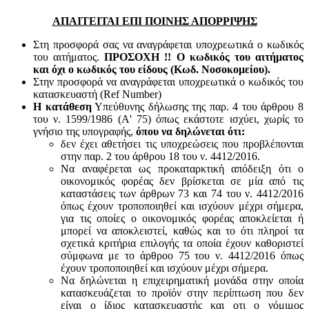
ΑΠΑΙΤΕΙΤΑΙ ΕΠΙ ΠΟΙΝΗΣ ΑΠΟΡΡΙΨΗΣ
Στη προσφορά σας να αναγράφεται υποχρεωτικά ο κωδικός
του αιτήματος.
ΠΡΟΣΟΧΗ !! Ο κωδικός του αιτήματος
και όχι ο κωδικός του είδους (Κωδ. Νοσοκομείου).
Στην προσφορά να αναγράφεται υποχρεωτικά ο κωδικός του
κατασκευαστή (Ref Number)
Η κατάθεση
Υπεύθυνης δήλωσης της παρ. 4 του άρθρου 8
του ν. 1599/1986 (Α' 75) όπως εκάστοτε ισχύει, χωρίς το
γνήσιο της υπογραφής,
όπου να δηλώνεται ότι:
δεν έχει αθετήσει τις υποχρεώσεις που προβλέπονται
στην παρ. 2 του άρθρου 18 του ν. 4412/2016.
Να αναφέρεται ως προκαταρκτική απόδειξη ότι ο
οικονομικός φορέας δεν βρίσκεται σε μία από τις
καταστάσεις των άρθρων 73 και 74 του ν. 4412/2016
όπως έχουν τροποποιηθεί και ισχύουν μέχρι σήμερα,
για τις οποίες ο οικονομικός φορέας αποκλείεται ή
μπορεί να αποκλειστεί, καθώς και το ότι πληροί τα
σχετικά κριτήρια επιλογής τα οποία έχουν καθοριστεί
σύμφωνα με τo άρθροo 75 του ν. 4412/2016 όπως
έχουν τροποποιηθεί και ισχύουν μέχρι σήμερα.
Να δηλώνεται η επιχειρηματική μονάδα στην οποία
κατασκευάζεται το προϊόν στην περίπτωση που δεν
είναι ο ίδιος κατασκευαστής και oτι ο νόμιμος