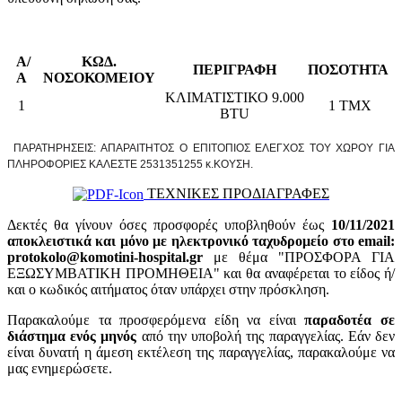
Α/
ΚΩΔ.
ΠΕΡΙΓΡΑΦΗ
ΠΟΣΟΤΗΤΑ
Α
ΝΟΣΟΚΟΜΕΙΟΥ
ΚΛΙΜΑΤΙΣΤΙΚΟ 9.000
1
1 ΤΜΧ
BTU
ΠΑΡΑΤΗΡΗΣΕΙΣ:
ΑΠΑΡΑΙΤΗΤΟΣ Ο ΕΠΙΤΟΠΙΟΣ ΕΛΕΓΧΟΣ ΤΟΥ ΧΩΡΟΥ ΓΙΑ
ΠΛΗΡΟΦΟΡΙΕΣ ΚΑΛΕΣΤΕ 2531351255 κ.ΚΟΥΣΗ.
ΤΕΧΝΙΚΕΣ ΠΡΟΔΙΑΓΡΑΦΕΣ
Δεκτές θα γίνουν όσες προσφορές υποβληθούν έως
10/11/2021
αποκλειστικά και μόνο με ηλεκτρονικό ταχυδρομείο στο email:
protokolo@komotini-hospital.gr
με θέμα "ΠΡΟΣΦΟΡΑ ΓΙΑ
ΕΞΩΣΥΜΒΑΤΙΚΗ ΠΡΟΜΗΘΕΙΑ" και θα αναφέρεται το είδος ή/
και ο κωδικός αιτήματος όταν υπάρχει στην πρόσκληση.
Παρακαλούμε τα προσφερόμενα είδη να είναι
παραδοτέα σε
διάστημα ενός μηνός
από την υποβολή της παραγγελίας. Εάν δεν
είναι δυνατή η άμεση εκτέλεση της παραγγελίας, παρακαλούμε να
μας ενημερώσετε.