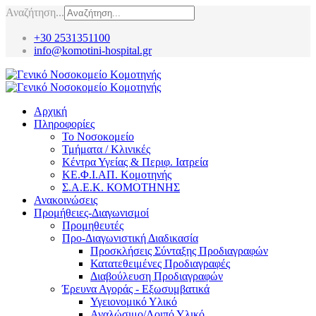
Αναζήτηση...
+30 2531351100
info@komotini-hospital.gr
Αρχική
Πληροφορίες
Το Νοσοκομείο
Τμήματα / Κλινικές
Κέντρα Υγείας & Περιφ. Ιατρεία
ΚΕ.Φ.Ι.ΑΠ. Κομοτηνής
Σ.Α.Ε.Κ. ΚΟΜΟΤΗΝΗΣ
Ανακοινώσεις
Προμήθειες-Διαγωνισμοί
Προμηθευτές
Προ-Διαγωνιστική Διαδικασία
Προσκλήσεις Σύνταξης Προδιαγραφών
Κατατεθειμένες Προδιαγραφές
Διαβούλευση Προδιαγραφών
Έρευνα Αγοράς - Εξωσυμβατικά
Υγειονομικό Υλικό
Αναλώσιμο/Λοιπό Υλικό