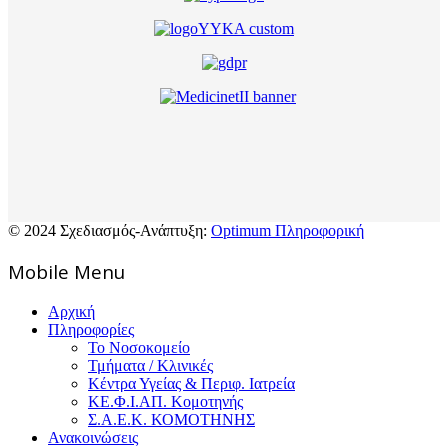
© 2024 Σχεδιασμός-Ανάπτυξη:
Optimum Πληροφορική
Mοbile Menu
Αρχική
Πληροφορίες
Το Νοσοκομείο
Τμήματα / Κλινικές
Κέντρα Υγείας & Περιφ. Ιατρεία
ΚΕ.Φ.Ι.ΑΠ. Κομοτηνής
Σ.Α.Ε.Κ. ΚΟΜΟΤΗΝΗΣ
Ανακοινώσεις