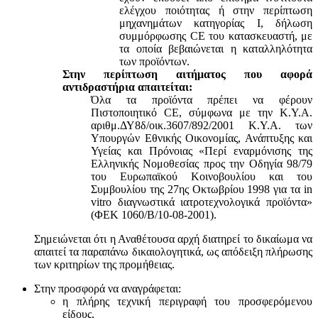
ελέγχου ποιότητας ή στην περίπτωση
μηχανημάτων κατηγορίας Ι, δήλωση
συμμόρφωσης CE του κατασκευαστή, με
τα οποία βεβαιώνεται η καταλληλότητα
των προϊόντων.
Στην περίπτωση αιτήματος που αφορά
αντιδραστήρια απαιτείται:
Όλα τα προϊόντα πρέπει να φέρουν
Πιστοποιητικό CE, σύμφωνα με την Κ.Υ.Α.
αριθμ.ΔΥ8δ/οικ.3607/892/2001 Κ.Υ.Α. των
Υπουργών Εθνικής Οικονομίας, Ανάπτυξης και
Υγείας και Πρόνοιας «Περί εναρμόνισης της
Ελληνικής Νομοθεσίας προς την Οδηγία 98/79
του Ευρωπαϊκού Κοινοβουλίου και του
Συμβουλίου της 27ης Οκτωβρίου 1998 για τα in
vitro διαγνωστικά ιατροτεχνολογικά προϊόντα»
(ΦΕΚ 1060/Β/10-08-2001).
Σημειώνεται ότι η Αναθέτουσα αρχή διατηρεί το δικαίωμα να
απαιτεί τα παραπάνω δικαιολογητικά, ως απόδειξη πλήρωσης
των κριτηρίων της προμήθειας.
Στην προσφορά να αναγράφεται:
η πλήρης τεχνική περιγραφή του προσφερόμενου
είδους,