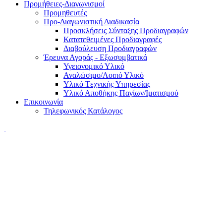
Προμήθειες-Διαγωνισμοί
Προμηθευτές
Προ-Διαγωνιστική Διαδικασία
Προσκλήσεις Σύνταξης Προδιαγραφών
Κατατεθειμένες Προδιαγραφές
Διαβούλευση Προδιαγραφών
Έρευνα Αγοράς - Εξωσυμβατικά
Υγειονομικό Υλικό
Αναλώσιμο/Λοιπό Υλικό
Υλικό Tεχνικής Yπηρεσίας
Υλικό Αποθήκης Παγίων/Ιματισμού
Επικοινωνία
Τηλεφωνικός Κατάλογος