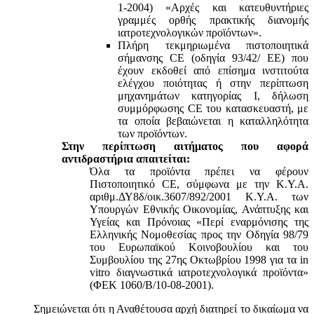
1-2004) «Αρχές και κατευθυντήριες
γραμμές ορθής πρακτικής διανομής
ιατροτεχνολογικών προϊόντων».
Πλήρη τεκμηριωμένα πιστοποιητικά
σήμανσης CE (οδηγία 93/42/ ΕΕ) που
έχουν εκδοθεί από επίσημα ινστιτούτα
ελέγχου ποιότητας ή στην περίπτωση
μηχανημάτων κατηγορίας Ι, δήλωση
συμμόρφωσης CE του κατασκευαστή, με
τα οποία βεβαιώνεται η καταλληλότητα
των προϊόντων.
Στην περίπτωση αιτήματος που αφορά
αντιδραστήρια απαιτείται:
Όλα τα προϊόντα πρέπει να φέρουν
Πιστοποιητικό CE, σύμφωνα με την Κ.Υ.Α.
αριθμ.ΔΥ8δ/οικ.3607/892/2001 Κ.Υ.Α. των
Υπουργών Εθνικής Οικονομίας, Ανάπτυξης και
Υγείας και Πρόνοιας «Περί εναρμόνισης της
Ελληνικής Νομοθεσίας προς την Οδηγία 98/79
του Ευρωπαϊκού Κοινοβουλίου και του
Συμβουλίου της 27ης Οκτωβρίου 1998 για τα in
vitro διαγνωστικά ιατροτεχνολογικά προϊόντα»
(ΦΕΚ 1060/Β/10-08-2001).
Σημειώνεται ότι η Αναθέτουσα αρχή διατηρεί το δικαίωμα να