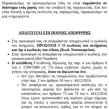
Παρακαλούμε τα προσφερόμενα είδη να είναι
παραδοτέα σε
διάστημα ενός μηνός
από την υποβολή της παραγγελίας. Εάν δεν
είναι δυνατή η άμεση εκτέλεση της παραγγελίας, παρακαλούμε να
μας ενημερώσετε.
ΑΠΑΙΤΕΙΤΑΙ ΕΠΙ ΠΟΙΝΗΣ ΑΠΟΡΡΙΨΗΣ
Στη προσφορά σας να αναγράφεται υποχρεωτικά ο κωδικός
του αιτήματος.
ΠΡΟΣΟΧΗ !! Ο κωδικός του αιτήματος
και όχι ο κωδικός του είδους (Κωδ. Νοσοκομείου).
Στην προσφορά να αναγράφεται υποχρεωτικά ο κωδικός του
κατασκευαστή (Ref Number)
Η κατάθεση
Υπεύθυνης δήλωσης της παρ. 4 του άρθρου 8
του ν. 1599/1986 (Α' 75) όπως εκάστοτε ισχύει, χωρίς το
γνήσιο της υπογραφής,
όπου να δηλώνεται ότι:
δεν έχει αθετήσει τις υποχρεώσεις που προβλέπονται
στην παρ. 2 του άρθρου 18 του ν. 4412/2016.
Να αναφέρεται ως προκαταρκτική απόδειξη ότι ο
οικονομικός φορέας δεν βρίσκεται σε μία από τις
καταστάσεις των άρθρων 73 και 74 του ν. 4412/2016
όπως έχουν τροποποιηθεί και ισχύουν μέχρι σήμερα,
για τις οποίες ο οικονομικός φορέας αποκλείεται ή
μπορεί να αποκλειστεί, καθώς και το ότι πληροί τα