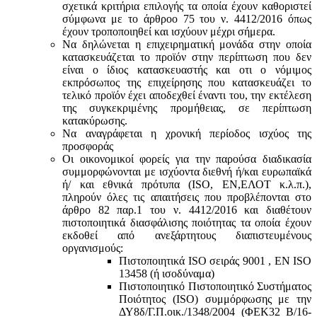
σχετικά κριτήρια επιλογής τα οποία έχουν καθοριστεί
σύμφωνα με τo άρθροo 75 του ν. 4412/2016 όπως
έχουν τροποποιηθεί και ισχύουν μέχρι σήμερα.
Να δηλώνεται η επιχειρηματική μονάδα στην οποία
κατασκευάζεται το προϊόν στην περίπτωση που δεν
είναι ο ίδιος κατασκευαστής και oτι ο νόμιμος
εκπρόσωπος της επιχείρησης που κατασκευάζει το
τελικό προϊόν έχει αποδεχθεί έναντι του, την εκτέλεση
της συγκεκριμένης προμήθειας, σε περίπτωση
κατακύρωσης.
Να αναγράφεται η χρονική περίοδος ισχύος της
προσφοράς
Οι οικονομικοί φορείς για την παρούσα διαδικασία
συμμορφώνονται με ισχύοντα διεθνή ή/και ευρωπαϊκά
ή/ και εθνικά πρότυπα (ISO, ΕΝ,ΕΛΟΤ κ.λ.π.),
πληρούν όλες τις απαιτήσεις που προβλέπονται στο
άρθρο 82 παρ.1 του ν. 4412/2016 και διαθέτουν
πιστοποιητικά διασφάλισης ποιότητας τα οποία έχουν
εκδοθεί από ανεξάρτητους διαπιστευμένους
οργανισμούς:
Πιστοποιητικά ISO σειράς 9001 , ΕΝ ISO
13458 (ή ισοδύναμα)
Πιστοποιητικό Πιστοποιητικό Συστήματος
Ποιότητος (ISO) συμμόρφωσης με την
ΔΥ8δ/Γ.Π.οικ./1348/2004 (ΦΕΚ32 Β/16-