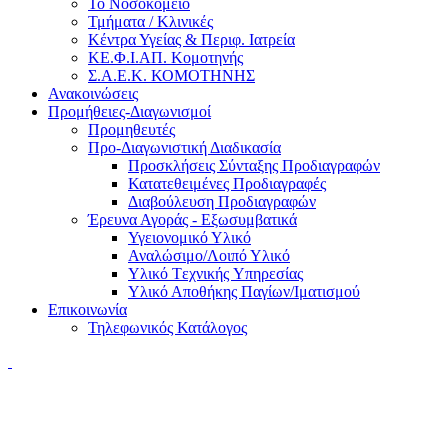
Το Νοσοκομείο
Τμήματα / Κλινικές
Κέντρα Υγείας & Περιφ. Ιατρεία
ΚΕ.Φ.Ι.ΑΠ. Κομοτηνής
Σ.Α.Ε.Κ. ΚΟΜΟΤΗΝΗΣ
Ανακοινώσεις
Προμήθειες-Διαγωνισμοί
Προμηθευτές
Προ-Διαγωνιστική Διαδικασία
Προσκλήσεις Σύνταξης Προδιαγραφών
Κατατεθειμένες Προδιαγραφές
Διαβούλευση Προδιαγραφών
Έρευνα Αγοράς - Εξωσυμβατικά
Υγειονομικό Υλικό
Αναλώσιμο/Λοιπό Υλικό
Υλικό Tεχνικής Yπηρεσίας
Υλικό Αποθήκης Παγίων/Ιματισμού
Επικοινωνία
Τηλεφωνικός Κατάλογος