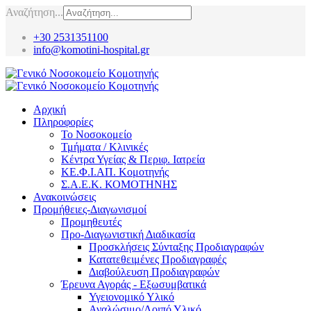
Αναζήτηση...
+30 2531351100
info@komotini-hospital.gr
Αρχική
Πληροφορίες
Το Νοσοκομείο
Τμήματα / Κλινικές
Κέντρα Υγείας & Περιφ. Ιατρεία
ΚΕ.Φ.Ι.ΑΠ. Κομοτηνής
Σ.Α.Ε.Κ. ΚΟΜΟΤΗΝΗΣ
Ανακοινώσεις
Προμήθειες-Διαγωνισμοί
Προμηθευτές
Προ-Διαγωνιστική Διαδικασία
Προσκλήσεις Σύνταξης Προδιαγραφών
Κατατεθειμένες Προδιαγραφές
Διαβούλευση Προδιαγραφών
Έρευνα Αγοράς - Εξωσυμβατικά
Υγειονομικό Υλικό
Αναλώσιμο/Λοιπό Υλικό