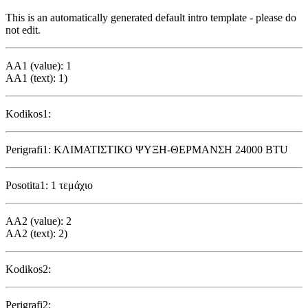
This is an automatically generated default intro template - please do
not edit.
AA1 (value): 1
AA1 (text): 1)
Kodikos1:
Perigrafi1: ΚΛΙΜΑΤΙΣΤΙΚΟ ΨΥΞΗ-ΘΕΡΜΑΝΣΗ 24000 BTU
Posotita1: 1 τεμάχιο
AA2 (value): 2
AA2 (text): 2)
Kodikos2:
Perigrafi2: