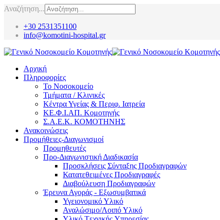
Αναζήτηση...
+30 2531351100
info@komotini-hospital.gr
Αρχική
Πληροφορίες
Το Νοσοκομείο
Τμήματα / Κλινικές
Κέντρα Υγείας & Περιφ. Ιατρεία
ΚΕ.Φ.Ι.ΑΠ. Κομοτηνής
Σ.Α.Ε.Κ. ΚΟΜΟΤΗΝΗΣ
Ανακοινώσεις
Προμήθειες-Διαγωνισμοί
Προμηθευτές
Προ-Διαγωνιστική Διαδικασία
Προσκλήσεις Σύνταξης Προδιαγραφών
Κατατεθειμένες Προδιαγραφές
Διαβούλευση Προδιαγραφών
Έρευνα Αγοράς - Εξωσυμβατικά
Υγειονομικό Υλικό
Αναλώσιμο/Λοιπό Υλικό
Υλικό Tεχνικής Yπηρεσίας