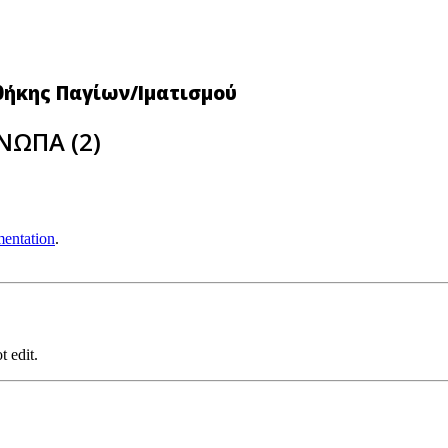
θήκης Παγίων/Ιματισμού
ΝΩΠΑ (2)
entation
.
t edit.