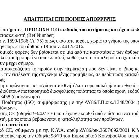
ΑΠΑΙΤΕΙΤΑΙ ΕΠΙ ΠΟΙΝΗΣ ΑΠΟΡΡΙΨΗΣ
υ αιτήματος.
ΠΡΟΣΟΧΗ !! Ο κωδικός του αιτήματος και όχι ο κωδι
κατασκευαστή (Ref Number)
ν. 1599/1986 (Α' 75) όπως εκάστοτε ισχύει, χωρίς το γνήσιο της υπ
ην παρ. 2 του άρθρου 18 του ν. 4412/2016.
ομικός φορέας δεν βρίσκεται σε μία από τις καταστάσεις των άρθρω
κλείεται ή μπορεί να αποκλειστεί, καθώς και το ότι πληροί τα σχετικ
ουν μέχρι σήμερα.
ατασκευάζεται το προϊόν στην περίπτωση που δεν είναι ο ίδιος κ
του, την εκτέλεση της συγκεκριμένης προμήθειας, σε περίπτωση κατακ
ράς
υμμορφώνονται με ισχύοντα διεθνή ή/και ευρωπαϊκά ή/ και εθνικά 
 διαθέτουν πιστοποιητικά διασφάλισης ποιότητας τα οποία έχουν εκδο
13458 (ή ισοδύναμα)
ς Ποιότητος (ISO) συμμόρφωσης με την ΔΥ8δ/Γ.Π.οικ./1348/2004
ϊόντων».
ης CE (οδηγία 93/42/ ΕΕ) που έχουν εκδοθεί από επίσημα ινστιτού
, με τα οποία βεβαιώνεται η καταλληλότητα των προϊόντων.
α απαιτείται:
ικό CE, σύμφωνα με την Κ.Υ.Α. αριθμ.ΔΥ8δ/οικ.3607/892/2001 Κ.Υ
θεσίας προς την Οδηγία 98/79 του Ευρωπαϊκού Κοινοβουλίου και του