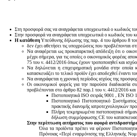
Στη προσφορά σας να αναγράφεται υποχρεωτικά ο κωδικός το
Στην προσφορά να αναγράφεται υποχρεωτικά ο κωδικός του 
Η κατάθεση
Υπεύθυνης δήλωσης της παρ. 4 του άρθρου 8 του 
δεν έχει αθετήσει τις υποχρεώσεις που προβλέπονται στ
Να αναφέρεται ως προκαταρκτική απόδειξη ότι ο οικον
μέχρι σήμερα, για τις οποίες ο οικονομικός φορέας απο
75 του ν. 4412/2016 όπως έχουν τροποποιηθεί και ισχύ
Να δηλώνεται η επιχειρηματική μονάδα στην οποία κ
κατασκευάζει το τελικό προϊόν έχει αποδεχθεί έναντι 
Να αναγράφεται η χρονική περίοδος ισχύος της προσφο
Οι οικονομικοί φορείς για την παρούσα διαδικασία σ
προβλέπονται στο άρθρο 82 παρ.1 του ν. 4412/2016 και
Πιστοποιητικά ISO σειράς 9001 , ΕΝ ISO 
Πιστοποιητικό Πιστοποιητικό Συστήματο
πρακτικής διανομής ιατροτεχνολογικών προ
Πλήρη τεκμηριωμένα πιστοποιητικά σήμανσ
δήλωση συμμόρφωσης CE του κατασκευαστή
Στην περίπτωση αιτήματος που αφορά αντιδραστήρι
Όλα τα προϊόντα πρέπει να φέρουν Πιστοποιητ
Πρόνοιας «Περί εναρμόνισης της Ελληνικής Νομο