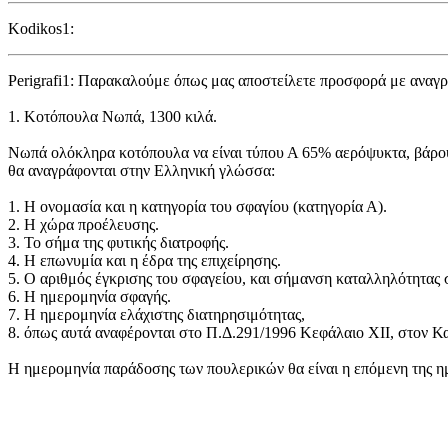
Kodikos1:
Perigrafi1: Παρακαλούμε όπως μας αποστείλετε προσφορά με αναγρα
1. Κοτόπουλα Νωπά, 1300 κιλά.
Νωπά ολόκληρα κοτόπουλα να είναι τύπου Α 65% αερόψυκτα, βάρου
θα αναγράφονται στην Ελληνική γλώσσα:
1. Η ονομασία και η κατηγορία του σφαγίου (κατηγορία Α).
2. Η χώρα προέλευσης.
3. Το σήμα της φυτικής διατροφής.
4. Η επωνυμία και η έδρα της επιχείρησης.
5. Ο αριθμός έγκρισης του σφαγείου, και σήμανση καταλληλότητας
6. Η ημερομηνία σφαγής.
7. Η ημερομηνία ελάχιστης διατηρησιμότητας,
8. όπως αυτά αναφέρονται στο Π.Δ.291/1996 Κεφάλαιο ΧΙΙ, στον Κ
Η ημερομηνία παράδοσης των πουλερικών θα είναι η επόμενη της η