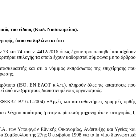
κός του είδους (Κωδ. Νοσοκομείου).
ογραφής,
όπου να δηλώνεται ότι:
ν 73 και 74 του ν. 4412/2016 όπως έχουν τροποποιηθεί και ισχύουν
ά κριτήρια επιλογής τα οποία έχουν καθοριστεί σύμφωνα με τo άρθροo
ατασκευαστής και oτι ο νόμιμος εκπρόσωπος της επιχείρησης που
ύρωσης.
πρότυπα (ISO, ΕΝ,ΕΛΟΤ κ.λ.π.), πληρούν όλες τις απαιτήσεις που
θεί από ανεξάρτητους διαπιστευμένους οργανισμούς:
 (ΦΕΚ32 Β/16-1-2004) «Αρχές και κατευθυντήριες γραμμές ορθής
τα ελέγχου ποιότητας ή στην περίπτωση μηχανημάτων κατηγορίας Ι,
.Α. των Υπουργών Εθνικής Οικονομίας, Ανάπτυξης και Υγείας και
 Συμβουλίου της 27ης Οκτωβρίου 1998 για τα in vitro διαγνωστικά