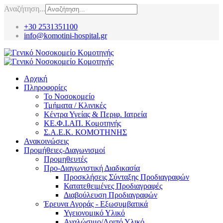
Αναζήτηση...
+30 2531351100
info@komotini-hospital.gr
Αρχική
Πληροφορίες
Το Νοσοκομείο
Τμήματα / Κλινικές
Κέντρα Υγείας & Περιφ. Ιατρεία
ΚΕ.Φ.Ι.ΑΠ. Κομοτηνής
Σ.Α.Ε.Κ. ΚΟΜΟΤΗΝΗΣ
Ανακοινώσεις
Προμήθειες-Διαγωνισμοί
Προμηθευτές
Προ-Διαγωνιστική Διαδικασία
Προσκλήσεις Σύνταξης Προδιαγραφών
Κατατεθειμένες Προδιαγραφές
Διαβούλευση Προδιαγραφών
Έρευνα Αγοράς - Εξωσυμβατικά
Υγειονομικό Υλικό
Αναλώσιμο/Λοιπό Υλικό