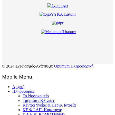
© 2024 Σχεδιασμός-Ανάπτυξη:
Optimum Πληροφορική
Mοbile Menu
Αρχική
Πληροφορίες
Το Νοσοκομείο
Τμήματα / Κλινικές
Κέντρα Υγείας & Περιφ. Ιατρεία
ΚΕ.Φ.Ι.ΑΠ. Κομοτηνής
Σ.Α.Ε.Κ. ΚΟΜΟΤΗΝΗΣ