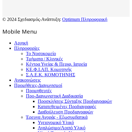
© 2024 Σχεδιασμός-Ανάπτυξη:
Optimum Πληροφορική
Mοbile Menu
Αρχική
Πληροφορίες
Το Νοσοκομείο
Τμήματα / Κλινικές
Κέντρα Υγείας & Περιφ. Ιατρεία
ΚΕ.Φ.Ι.ΑΠ. Κομοτηνής
Σ.Α.Ε.Κ. ΚΟΜΟΤΗΝΗΣ
Ανακοινώσεις
Προμήθειες-Διαγωνισμοί
Προμηθευτές
Προ-Διαγωνιστική Διαδικασία
Προσκλήσεις Σύνταξης Προδιαγραφών
Κατατεθειμένες Προδιαγραφές
Διαβούλευση Προδιαγραφών
Έρευνα Αγοράς - Εξωσυμβατικά
Υγειονομικό Υλικό
Αναλώσιμο/Λοιπό Υλικό