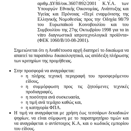
αριθμ.ΔΥ8δ/οικ.3607/892/2001 Κ.Υ.Α. των
Υπουργών Εθνικής Οικονομίας, Ανάπτυξης και
Υγείας και Πρόνοιας «Περί εναρμόνισης της
Ελληνικής Νομοθεσίας προς την Οδηγία 98/79
του Ευρωπαϊκού Κοινοβουλίου και του
Συμβουλίου της 27ης Οκτωβρίου 1998 για τα in
vitro διαγνωστικά ιατροτεχνολογικά προϊόντα»
(ΦΕΚ 1060/Β/10-08-2001).
Σημειώνεται ότι η Αναθέτουσα αρχή διατηρεί το δικαίωμα να
απαιτεί τα παραπάνω δικαιολογητικά, ως απόδειξη πλήρωσης
των κριτηρίων της προμήθειας.
Στην προσφορά να αναγράφεται:
η πλήρης τεχνική περιγραφή του προσφερόμενου
είδους,
η συμμόρφωση προς τις ζητούμενες τεχνικές
προδιαγραφές,
η ποσότητα ανά συσκευασία,
η τιμή ανά τεμάχιο καθώς και,
η κατηγορία ΦΠΑ.
Η τιμή να αναγράφεται με χρήση έως τεσσάρων δεκαδικών
ψηφίων, να είναι σύμφωνη με το παρατηρητήριο τιμών και
να αναγράφεται ο αντίστοιχος Κ.Α, και ο κωδικός εμπορίου
του είδους.