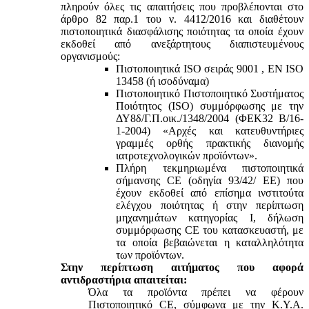
πληρούν όλες τις απαιτήσεις που προβλέπονται στο
άρθρο 82 παρ.1 του ν. 4412/2016 και διαθέτουν
πιστοποιητικά διασφάλισης ποιότητας τα οποία έχουν
εκδοθεί από ανεξάρτητους διαπιστευμένους
οργανισμούς:
Πιστοποιητικά ISO σειράς 9001 , ΕΝ ISO
13458 (ή ισοδύναμα)
Πιστοποιητικό Πιστοποιητικό Συστήματος
Ποιότητος (ISO) συμμόρφωσης με την
ΔΥ8δ/Γ.Π.οικ./1348/2004 (ΦΕΚ32 Β/16-
1-2004) «Αρχές και κατευθυντήριες
γραμμές ορθής πρακτικής διανομής
ιατροτεχνολογικών προϊόντων».
Πλήρη τεκμηριωμένα πιστοποιητικά
σήμανσης CE (οδηγία 93/42/ ΕΕ) που
έχουν εκδοθεί από επίσημα ινστιτούτα
ελέγχου ποιότητας ή στην περίπτωση
μηχανημάτων κατηγορίας Ι, δήλωση
συμμόρφωσης CE του κατασκευαστή, με
τα οποία βεβαιώνεται η καταλληλότητα
των προϊόντων.
Στην περίπτωση αιτήματος που αφορά
αντιδραστήρια απαιτείται:
Όλα τα προϊόντα πρέπει να φέρουν
Πιστοποιητικό CE, σύμφωνα με την Κ.Υ.Α.