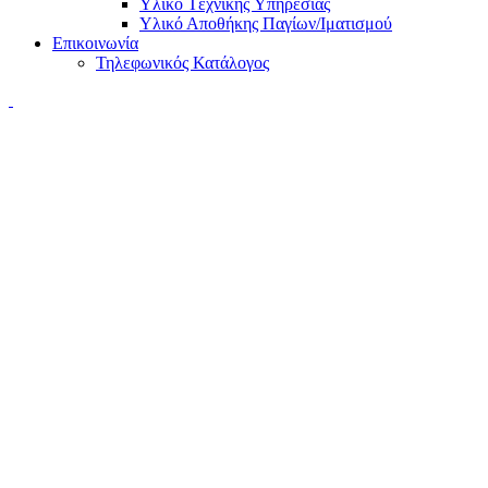
Υλικό Tεχνικής Yπηρεσίας
Υλικό Αποθήκης Παγίων/Ιματισμού
Επικοινωνία
Τηλεφωνικός Κατάλογος