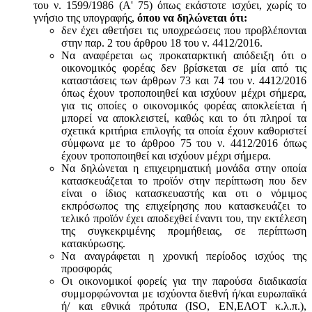
του ν. 1599/1986 (Α' 75) όπως εκάστοτε ισχύει, χωρίς το
γνήσιο της υπογραφής,
όπου να δηλώνεται ότι:
δεν έχει αθετήσει τις υποχρεώσεις που προβλέπονται
στην παρ. 2 του άρθρου 18 του ν. 4412/2016.
Να αναφέρεται ως προκαταρκτική απόδειξη ότι ο
οικονομικός φορέας δεν βρίσκεται σε μία από τις
καταστάσεις των άρθρων 73 και 74 του ν. 4412/2016
όπως έχουν τροποποιηθεί και ισχύουν μέχρι σήμερα,
για τις οποίες ο οικονομικός φορέας αποκλείεται ή
μπορεί να αποκλειστεί, καθώς και το ότι πληροί τα
σχετικά κριτήρια επιλογής τα οποία έχουν καθοριστεί
σύμφωνα με τo άρθροo 75 του ν. 4412/2016 όπως
έχουν τροποποιηθεί και ισχύουν μέχρι σήμερα.
Να δηλώνεται η επιχειρηματική μονάδα στην οποία
κατασκευάζεται το προϊόν στην περίπτωση που δεν
είναι ο ίδιος κατασκευαστής και oτι ο νόμιμος
εκπρόσωπος της επιχείρησης που κατασκευάζει το
τελικό προϊόν έχει αποδεχθεί έναντι του, την εκτέλεση
της συγκεκριμένης προμήθειας, σε περίπτωση
κατακύρωσης.
Να αναγράφεται η χρονική περίοδος ισχύος της
προσφοράς
Οι οικονομικοί φορείς για την παρούσα διαδικασία
συμμορφώνονται με ισχύοντα διεθνή ή/και ευρωπαϊκά
ή/ και εθνικά πρότυπα (ISO, ΕΝ,ΕΛΟΤ κ.λ.π.),