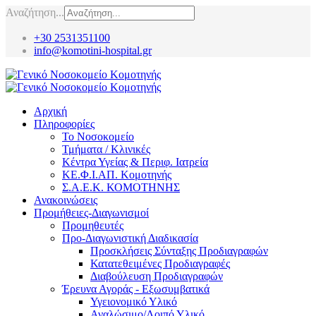
Αναζήτηση...
+30 2531351100
info@komotini-hospital.gr
Αρχική
Πληροφορίες
Το Νοσοκομείο
Τμήματα / Κλινικές
Κέντρα Υγείας & Περιφ. Ιατρεία
ΚΕ.Φ.Ι.ΑΠ. Κομοτηνής
Σ.Α.Ε.Κ. ΚΟΜΟΤΗΝΗΣ
Ανακοινώσεις
Προμήθειες-Διαγωνισμοί
Προμηθευτές
Προ-Διαγωνιστική Διαδικασία
Προσκλήσεις Σύνταξης Προδιαγραφών
Κατατεθειμένες Προδιαγραφές
Διαβούλευση Προδιαγραφών
Έρευνα Αγοράς - Εξωσυμβατικά
Υγειονομικό Υλικό
Αναλώσιμο/Λοιπό Υλικό