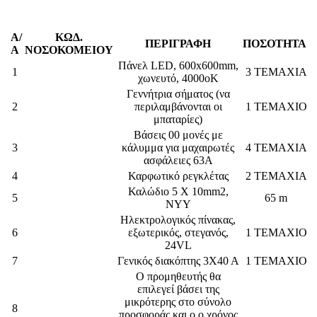
Α/
ΚΩΔ.
ΠΕΡΙΓΡΑΦΗ
ΠΟΣΟΤΗΤΑ
Α
ΝΟΣΟΚΟΜΕΙΟΥ
Πάνελ LED, 600x600mm,
1
3 ΤΕΜΑΧΙΑ
χωνευτό, 4000οΚ
Γεννήτρια σήματος (να
2
περιλαμβάνονται οι
1 ΤΕΜΑΧΙΟ
μπαταρίες)
Βάσεις 00 μονές με
3
κάλυμμα για μαχαιρωτές
4 ΤΕΜΑΧΙΑ
ασφάλειες 63Α
4
Καρφωτικό ρεγκλέτας
2 ΤΕΜΑΧΙΑ
Καλώδιο 5 Χ 10mm2,
5
65 m
NYY
Ηλεκτρολογικός πίνακας,
6
εξωτερικός, στεγανός,
1 ΤΕΜΑΧΙΟ
24VL
7
Γενικός διακόπτης 3Χ40 Α
1 ΤΕΜΑΧΙΟ
Ο προμηθευτής θα
επιλεγεί βάσει της
μικρότερης στο σύνολο
8
προσφοράς και ο ο χρόνος