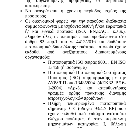
της συγκεκριμένης προμήθειας, σε περίπτωση
κατακύρωσης.
Να αναγράφεται η χρονική περίοδος ισχύος της
προσφοράς
Οι οικονομικοί φορείς για την παρούσα διαδικασία
συμμορφώνονται με ισχύοντα διεθνή ή/και ευρωπαϊκά
ή/ και εθνικά πρότυπα (ISO, ΕΝ,ΕΛΟΤ κ.λ.π.),
πληρούν όλες τις απαιτήσεις που προβλέπονται στο
άρθρο 82 παρ.1 του ν. 4412/2016 και διαθέτουν
πιστοποιητικά διασφάλισης ποιότητας τα οποία έχουν
εκδοθεί από ανεξάρτητους διαπιστευμένους
οργανισμούς:
Πιστοποιητικά ISO σειράς 9001 , ΕΝ ISO
13458 (ή ισοδύναμα)
Πιστοποιητικό Πιστοποιητικό Συστήματος
Ποιότητος (ISO) συμμόρφωσης με την
ΔΥ8δ/Γ.Π.οικ./1348/2004 (ΦΕΚ32 Β/16-
1-2004) «Αρχές και κατευθυντήριες
γραμμές ορθής πρακτικής διανομής
ιατροτεχνολογικών προϊόντων».
Πλήρη τεκμηριωμένα πιστοποιητικά
σήμανσης CE (οδηγία 93/42/ ΕΕ) που
έχουν εκδοθεί από επίσημα ινστιτούτα
ελέγχου ποιότητας ή στην περίπτωση
μηχανημάτων κατηγορίας Ι, δήλωση