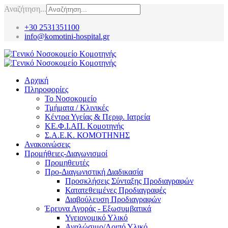
Αναζήτηση...
+30 2531351100
info@komotini-hospital.gr
Αρχική
Πληροφορίες
Το Νοσοκομείο
Τμήματα / Κλινικές
Κέντρα Υγείας & Περιφ. Ιατρεία
ΚΕ.Φ.Ι.ΑΠ. Κομοτηνής
Σ.Α.Ε.Κ. ΚΟΜΟΤΗΝΗΣ
Ανακοινώσεις
Προμήθειες-Διαγωνισμοί
Προμηθευτές
Προ-Διαγωνιστική Διαδικασία
Προσκλήσεις Σύνταξης Προδιαγραφών
Κατατεθειμένες Προδιαγραφές
Διαβούλευση Προδιαγραφών
Έρευνα Αγοράς - Εξωσυμβατικά
Υγειονομικό Υλικό
Αναλώσιμο/Λοιπό Υλικό