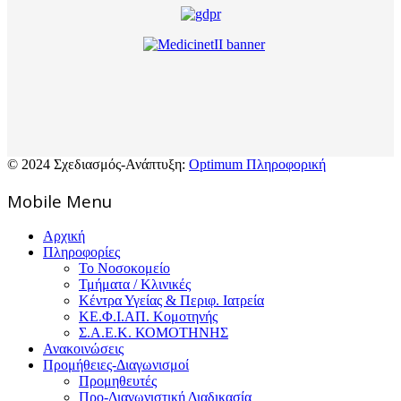
© 2024 Σχεδιασμός-Ανάπτυξη:
Optimum Πληροφορική
Mοbile Menu
Αρχική
Πληροφορίες
Το Νοσοκομείο
Τμήματα / Κλινικές
Κέντρα Υγείας & Περιφ. Ιατρεία
ΚΕ.Φ.Ι.ΑΠ. Κομοτηνής
Σ.Α.Ε.Κ. ΚΟΜΟΤΗΝΗΣ
Ανακοινώσεις
Προμήθειες-Διαγωνισμοί
Προμηθευτές
Προ-Διαγωνιστική Διαδικασία