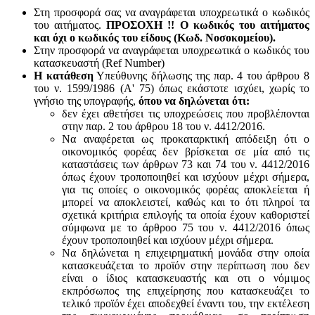
Στη προσφορά σας να αναγράφεται υποχρεωτικά ο κωδικός
του αιτήματος.
ΠΡΟΣΟΧΗ !! Ο κωδικός του αιτήματος
και όχι ο κωδικός του είδους (Κωδ. Νοσοκομείου).
Στην προσφορά να αναγράφεται υποχρεωτικά ο κωδικός του
κατασκευαστή (Ref Number)
Η κατάθεση
Υπεύθυνης δήλωσης της παρ. 4 του άρθρου 8
του ν. 1599/1986 (Α' 75) όπως εκάστοτε ισχύει, χωρίς το
γνήσιο της υπογραφής,
όπου να δηλώνεται ότι:
δεν έχει αθετήσει τις υποχρεώσεις που προβλέπονται
στην παρ. 2 του άρθρου 18 του ν. 4412/2016.
Να αναφέρεται ως προκαταρκτική απόδειξη ότι ο
οικονομικός φορέας δεν βρίσκεται σε μία από τις
καταστάσεις των άρθρων 73 και 74 του ν. 4412/2016
όπως έχουν τροποποιηθεί και ισχύουν μέχρι σήμερα,
για τις οποίες ο οικονομικός φορέας αποκλείεται ή
μπορεί να αποκλειστεί, καθώς και το ότι πληροί τα
σχετικά κριτήρια επιλογής τα οποία έχουν καθοριστεί
σύμφωνα με τo άρθροo 75 του ν. 4412/2016 όπως
έχουν τροποποιηθεί και ισχύουν μέχρι σήμερα.
Να δηλώνεται η επιχειρηματική μονάδα στην οποία
κατασκευάζεται το προϊόν στην περίπτωση που δεν
είναι ο ίδιος κατασκευαστής και oτι ο νόμιμος
εκπρόσωπος της επιχείρησης που κατασκευάζει το
τελικό προϊόν έχει αποδεχθεί έναντι του, την εκτέλεση