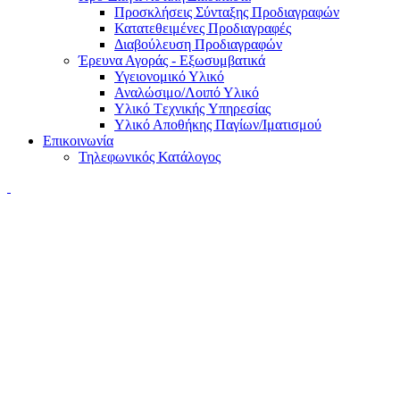
Προσκλήσεις Σύνταξης Προδιαγραφών
Κατατεθειμένες Προδιαγραφές
Διαβούλευση Προδιαγραφών
Έρευνα Αγοράς - Εξωσυμβατικά
Υγειονομικό Υλικό
Αναλώσιμο/Λοιπό Υλικό
Υλικό Tεχνικής Yπηρεσίας
Υλικό Αποθήκης Παγίων/Ιματισμού
Επικοινωνία
Τηλεφωνικός Κατάλογος