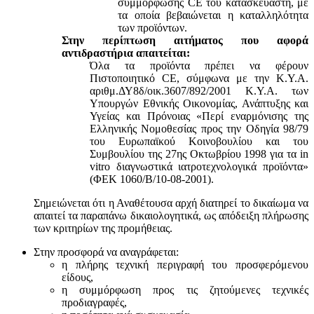
συμμόρφωσης CE του κατασκευαστή, με
τα οποία βεβαιώνεται η καταλληλότητα
των προϊόντων.
Στην περίπτωση αιτήματος που αφορά
αντιδραστήρια απαιτείται:
Όλα τα προϊόντα πρέπει να φέρουν
Πιστοποιητικό CE, σύμφωνα με την Κ.Υ.Α.
αριθμ.ΔΥ8δ/οικ.3607/892/2001 Κ.Υ.Α. των
Υπουργών Εθνικής Οικονομίας, Ανάπτυξης και
Υγείας και Πρόνοιας «Περί εναρμόνισης της
Ελληνικής Νομοθεσίας προς την Οδηγία 98/79
του Ευρωπαϊκού Κοινοβουλίου και του
Συμβουλίου της 27ης Οκτωβρίου 1998 για τα in
vitro διαγνωστικά ιατροτεχνολογικά προϊόντα»
(ΦΕΚ 1060/Β/10-08-2001).
Σημειώνεται ότι η Αναθέτουσα αρχή διατηρεί το δικαίωμα να
απαιτεί τα παραπάνω δικαιολογητικά, ως απόδειξη πλήρωσης
των κριτηρίων της προμήθειας.
Στην προσφορά να αναγράφεται:
η πλήρης τεχνική περιγραφή του προσφερόμενου
είδους,
η συμμόρφωση προς τις ζητούμενες τεχνικές
προδιαγραφές,