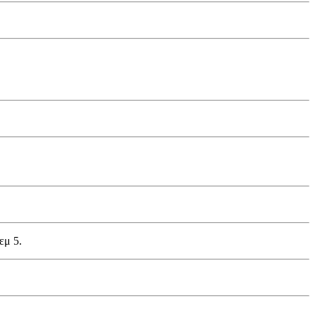
εμ 5.