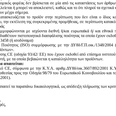
ομικός φορέας δεν βρίσκεται σε μία από τις καταστάσεις των άρθρω
κλείεται ή μπορεί να αποκλειστεί, καθώς και το ότι πληροί τα σχετικ
ουν μέχρι σήμερα.
ατασκευάζεται το προϊόν στην περίπτωση που δεν είναι ο ίδιος κ
του, την εκτέλεση της συγκεκριμένης προμήθειας, σε περίπτωση κατακ
ράς
υμμορφώνονται με ισχύοντα διεθνή ή/και ευρωπαϊκά ή/ και εθνικά 
 διαθέτουν πιστοποιητικά διασφάλισης ποιότητας τα οποία έχουν εκδο
13458 (ή ισοδύναμα)
ς Ποιότητος (ISO) συμμόρφωσης με την ΔΥ8δ/Γ.Π.οικ./1348/2004
ϊόντων».
ης CE (οδηγία 93/42/ ΕΕ) που έχουν εκδοθεί από επίσημα ινστιτού
, με τα οποία βεβαιώνεται η καταλληλότητα των προϊόντων.
α απαιτείται:
ικό CE, σύμφωνα με την Κ.Υ.Α. αριθμ.ΔΥ8δ/οικ.3607/892/2001 Κ.Υ
θεσίας προς την Οδηγία 98/79 του Ευρωπαϊκού Κοινοβουλίου και του
2001).
απαιτεί τα παραπάνω δικαιολογητικά, ως απόδειξη πλήρωσης των κριτ
,
φές,