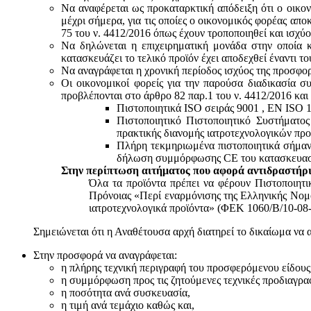
Να αναφέρεται ως προκαταρκτική απόδειξη ότι ο οικον
μέχρι σήμερα, για τις οποίες ο οικονομικός φορέας απο
75 του ν. 4412/2016 όπως έχουν τροποποιηθεί και ισχύ
Να δηλώνεται η επιχειρηματική μονάδα στην οποία κ
κατασκευάζει το τελικό προϊόν έχει αποδεχθεί έναντι 
Να αναγράφεται η χρονική περίοδος ισχύος της προσφο
Οι οικονομικοί φορείς για την παρούσα διαδικασία σ
προβλέπονται στο άρθρο 82 παρ.1 του ν. 4412/2016 και
Πιστοποιητικά ISO σειράς 9001 , ΕΝ ISO 
Πιστοποιητικό Πιστοποιητικό Συστήματο
πρακτικής διανομής ιατροτεχνολογικών προ
Πλήρη τεκμηριωμένα πιστοποιητικά σήμανσ
δήλωση συμμόρφωσης CE του κατασκευαστή
Στην περίπτωση αιτήματος που αφορά αντιδραστήρι
Όλα τα προϊόντα πρέπει να φέρουν Πιστοποιητ
Πρόνοιας «Περί εναρμόνισης της Ελληνικής Νομο
ιατροτεχνολογικά προϊόντα» (ΦΕΚ 1060/Β/10-08-
Σημειώνεται ότι η Αναθέτουσα αρχή διατηρεί το δικαίωμα να 
Στην προσφορά να αναγράφεται:
η πλήρης τεχνική περιγραφή του προσφερόμενου είδους
η συμμόρφωση προς τις ζητούμενες τεχνικές προδιαγρα
η ποσότητα ανά συσκευασία,
η τιμή ανά τεμάχιο καθώς και,