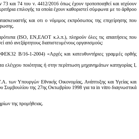
ν 73 και 74 του ν. 4412/2016 όπως έχουν τροποποιηθεί και ισχύουν
ά κριτήρια επιλογής τα οποία έχουν καθοριστεί σύμφωνα με τo άρθροo
ατασκευαστής και oτι ο νόμιμος εκπρόσωπος της επιχείρησης που
ύρωσης.
πρότυπα (ISO, ΕΝ,ΕΛΟΤ κ.λ.π.), πληρούν όλες τις απαιτήσεις που
θεί από ανεξάρτητους διαπιστευμένους οργανισμούς:
 (ΦΕΚ32 Β/16-1-2004) «Αρχές και κατευθυντήριες γραμμές ορθής
τα ελέγχου ποιότητας ή στην περίπτωση μηχανημάτων κατηγορίας Ι,
.Α. των Υπουργών Εθνικής Οικονομίας, Ανάπτυξης και Υγείας και
 Συμβουλίου της 27ης Οκτωβρίου 1998 για τα in vitro διαγνωστικά
ηρίων της προμήθειας.