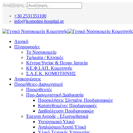
Αναζήτηση...
+30 2531351100
info@komotini-hospital.gr
Αρχική
Πληροφορίες
Το Νοσοκομείο
Τμήματα / Κλινικές
Κέντρα Υγείας & Περιφ. Ιατρεία
ΚΕ.Φ.Ι.ΑΠ. Κομοτηνής
Σ.Α.Ε.Κ. ΚΟΜΟΤΗΝΗΣ
Ανακοινώσεις
Προμήθειες-Διαγωνισμοί
Προμηθευτές
Προ-Διαγωνιστική Διαδικασία
Προσκλήσεις Σύνταξης Προδιαγραφών
Κατατεθειμένες Προδιαγραφές
Διαβούλευση Προδιαγραφών
Έρευνα Αγοράς - Εξωσυμβατικά
Υγειονομικό Υλικό
Αναλώσιμο/Λοιπό Υλικό
Υλικό Tεχνικής Yπηρεσίας