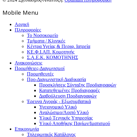
Mοbile Menu
Αρχική
Πληροφορίες
Το Νοσοκομείο
Τμήματα / Κλινικές
Κέντρα Υγείας & Περιφ. Ιατρεία
ΚΕ.Φ.Ι.ΑΠ. Κομοτηνής
Σ.Α.Ε.Κ. ΚΟΜΟΤΗΝΗΣ
Ανακοινώσεις
Προμήθειες-Διαγωνισμοί
Προμηθευτές
Προ-Διαγωνιστική Διαδικασία
Προσκλήσεις Σύνταξης Προδιαγραφών
Κατατεθειμένες Προδιαγραφές
Διαβούλευση Προδιαγραφών
Έρευνα Αγοράς - Εξωσυμβατικά
Υγειονομικό Υλικό
Αναλώσιμο/Λοιπό Υλικό
Υλικό Tεχνικής Yπηρεσίας
Υλικό Αποθήκης Παγίων/Ιματισμού
Επικοινωνία
Τηλεφωνικός Κατάλογος