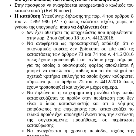
Στην προσφορά να αναγράφεται υποχρεωτικά ο κωδικός του
κατασκευαστή (Ref Number)
Η κατάθεση
Υπεύθυνης δήλωσης της παρ. 4 του άρθρου 8
του ν. 1599/1986 (Α' 75) όπως εκάστοτε ισχύει, χωρίς το
γνήσιο της υπογραφής,
όπου να δηλώνεται ότι:
δεν έχει αθετήσει τις υποχρεώσεις που προβλέπονται
στην παρ. 2 του άρθρου 18 του ν. 4412/2016.
Να αναφέρεται ως προκαταρκτική απόδειξη ότι ο
οικονομικός φορέας δεν βρίσκεται σε μία από τις
καταστάσεις των άρθρων 73 και 74 του ν. 4412/2016
όπως έχουν τροποποιηθεί και ισχύουν μέχρι σήμερα,
για τις οποίες ο οικονομικός φορέας αποκλείεται ή
μπορεί να αποκλειστεί, καθώς και το ότι πληροί τα
σχετικά κριτήρια επιλογής τα οποία έχουν καθοριστεί
σύμφωνα με τo άρθροo 75 του ν. 4412/2016 όπως
έχουν τροποποιηθεί και ισχύουν μέχρι σήμερα.
Να δηλώνεται η επιχειρηματική μονάδα στην οποία
κατασκευάζεται το προϊόν στην περίπτωση που δεν
είναι ο ίδιος κατασκευαστής και oτι ο νόμιμος
εκπρόσωπος της επιχείρησης που κατασκευάζει το
τελικό προϊόν έχει αποδεχθεί έναντι του, την εκτέλεση
της συγκεκριμένης προμήθειας, σε περίπτωση
κατακύρωσης.
Να αναγράφεται η χρονική περίοδος ισχύος της