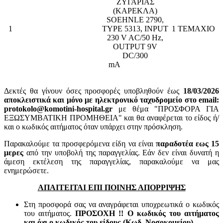
ΖΥΓΑΡΙΑΣ
(ΚΑΡΕΚΛΑ)
SOEHNLE 2790,
1
TYPE 5313, INPUT
1 ΤΕΜΑΧΙΟ
230 V AC/50 Hz,
OUTPUT 9V
DC/300
mA
Δεκτές θα γίνουν όσες προσφορές υποβληθούν έως
18/03/2026
αποκλειστικά και μόνο με ηλεκτρονικό ταχυδρομείο στο email:
protokolo@komotini-hospital.gr
με θέμα "ΠΡΟΣΦΟΡΑ ΓΙΑ
ΕΞΩΣΥΜΒΑΤΙΚΗ ΠΡΟΜΗΘΕΙΑ" και θα αναφέρεται το είδος ή/
και ο κωδικός αιτήματος όταν υπάρχει στην πρόσκληση.
Παρακαλούμε τα προσφερόμενα είδη να είναι
παραδοτέα εως 15
μερες
από την υποβολή της παραγγελίας. Εάν δεν είναι δυνατή η
άμεση εκτέλεση της παραγγελίας, παρακαλούμε να μας
ενημερώσετε.
ΑΠΑΙΤΕΙΤΑΙ ΕΠΙ ΠΟΙΝΗΣ ΑΠΟΡΡΙΨΗΣ
Στη προσφορά σας να αναγράφεται υποχρεωτικά ο κωδικός
του αιτήματος.
ΠΡΟΣΟΧΗ !! Ο κωδικός του αιτήματος
και όχι ο κωδικός του είδους (Κωδ. Νοσοκομείου).