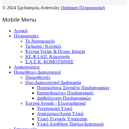
© 2024 Σχεδιασμός-Ανάπτυξη:
Optimum Πληροφορική
Mοbile Menu
Αρχική
Πληροφορίες
Το Νοσοκομείο
Τμήματα / Κλινικές
Κέντρα Υγείας & Περιφ. Ιατρεία
ΚΕ.Φ.Ι.ΑΠ. Κομοτηνής
Σ.Α.Ε.Κ. ΚΟΜΟΤΗΝΗΣ
Ανακοινώσεις
Προμήθειες-Διαγωνισμοί
Προμηθευτές
Προ-Διαγωνιστική Διαδικασία
Προσκλήσεις Σύνταξης Προδιαγραφών
Κατατεθειμένες Προδιαγραφές
Διαβούλευση Προδιαγραφών
Έρευνα Αγοράς - Εξωσυμβατικά
Υγειονομικό Υλικό
Αναλώσιμο/Λοιπό Υλικό
Υλικό Tεχνικής Yπηρεσίας
Υλικό Αποθήκης Παγίων/Ιματισμού