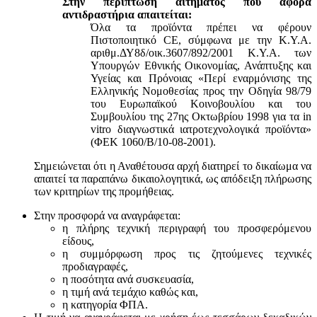
Στην περίπτωση αιτήματος που αφορά
αντιδραστήρια απαιτείται:
Όλα τα προϊόντα πρέπει να φέρουν
Πιστοποιητικό CE, σύμφωνα με την Κ.Υ.Α.
αριθμ.ΔΥ8δ/οικ.3607/892/2001 Κ.Υ.Α. των
Υπουργών Εθνικής Οικονομίας, Ανάπτυξης και
Υγείας και Πρόνοιας «Περί εναρμόνισης της
Ελληνικής Νομοθεσίας προς την Οδηγία 98/79
του Ευρωπαϊκού Κοινοβουλίου και του
Συμβουλίου της 27ης Οκτωβρίου 1998 για τα in
vitro διαγνωστικά ιατροτεχνολογικά προϊόντα»
(ΦΕΚ 1060/Β/10-08-2001).
Σημειώνεται ότι η Αναθέτουσα αρχή διατηρεί το δικαίωμα να
απαιτεί τα παραπάνω δικαιολογητικά, ως απόδειξη πλήρωσης
των κριτηρίων της προμήθειας.
Στην προσφορά να αναγράφεται:
η πλήρης τεχνική περιγραφή του προσφερόμενου
είδους,
η συμμόρφωση προς τις ζητούμενες τεχνικές
προδιαγραφές,
η ποσότητα ανά συσκευασία,
η τιμή ανά τεμάχιο καθώς και,
η κατηγορία ΦΠΑ.