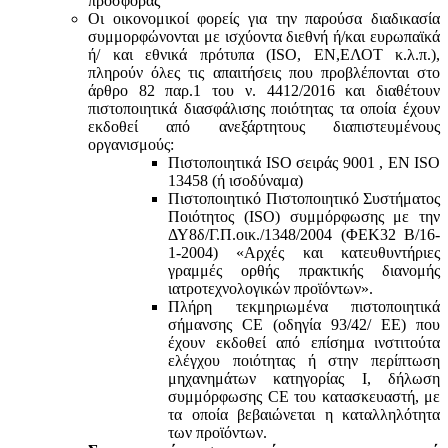
προσφοράς
Οι οικονομικοί φορείς για την παρούσα διαδικασία
συμμορφώνονται με ισχύοντα διεθνή ή/και ευρωπαϊκά
ή/ και εθνικά πρότυπα (ISO, ΕΝ,ΕΛΟΤ κ.λ.π.),
πληρούν όλες τις απαιτήσεις που προβλέπονται στο
άρθρο 82 παρ.1 του ν. 4412/2016 και διαθέτουν
πιστοποιητικά διασφάλισης ποιότητας τα οποία έχουν
εκδοθεί από ανεξάρτητους διαπιστευμένους
οργανισμούς:
Πιστοποιητικά ISO σειράς 9001 , ΕΝ ISO
13458 (ή ισοδύναμα)
Πιστοποιητικό Πιστοποιητικό Συστήματος
Ποιότητος (ISO) συμμόρφωσης με την
ΔΥ8δ/Γ.Π.οικ./1348/2004 (ΦΕΚ32 Β/16-
1-2004) «Αρχές και κατευθυντήριες
γραμμές ορθής πρακτικής διανομής
ιατροτεχνολογικών προϊόντων».
Πλήρη τεκμηριωμένα πιστοποιητικά
σήμανσης CE (οδηγία 93/42/ ΕΕ) που
έχουν εκδοθεί από επίσημα ινστιτούτα
ελέγχου ποιότητας ή στην περίπτωση
μηχανημάτων κατηγορίας Ι, δήλωση
συμμόρφωσης CE του κατασκευαστή, με
τα οποία βεβαιώνεται η καταλληλότητα
των προϊόντων.