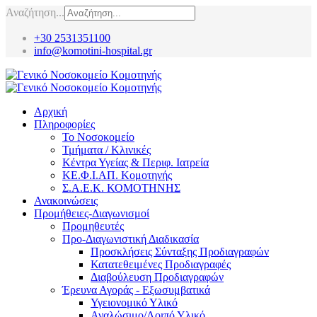
Αναζήτηση...
+30 2531351100
info@komotini-hospital.gr
Αρχική
Πληροφορίες
Το Νοσοκομείο
Τμήματα / Κλινικές
Κέντρα Υγείας & Περιφ. Ιατρεία
ΚΕ.Φ.Ι.ΑΠ. Κομοτηνής
Σ.Α.Ε.Κ. ΚΟΜΟΤΗΝΗΣ
Ανακοινώσεις
Προμήθειες-Διαγωνισμοί
Προμηθευτές
Προ-Διαγωνιστική Διαδικασία
Προσκλήσεις Σύνταξης Προδιαγραφών
Κατατεθειμένες Προδιαγραφές
Διαβούλευση Προδιαγραφών
Έρευνα Αγοράς - Εξωσυμβατικά
Υγειονομικό Υλικό
Αναλώσιμο/Λοιπό Υλικό