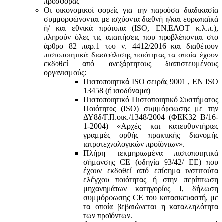
προσφοράς
Οι οικονομικοί φορείς για την παρούσα διαδικασία
συμμορφώνονται με ισχύοντα διεθνή ή/και ευρωπαϊκά
ή/ και εθνικά πρότυπα (ISO, ΕΝ,ΕΛΟΤ κ.λ.π.),
πληρούν όλες τις απαιτήσεις που προβλέπονται στο
άρθρο 82 παρ.1 του ν. 4412/2016 και διαθέτουν
πιστοποιητικά διασφάλισης ποιότητας τα οποία έχουν
εκδοθεί από ανεξάρτητους διαπιστευμένους
οργανισμούς:
Πιστοποιητικά ISO σειράς 9001 , ΕΝ ISO
13458 (ή ισοδύναμα)
Πιστοποιητικό Πιστοποιητικό Συστήματος
Ποιότητος (ISO) συμμόρφωσης με την
ΔΥ8δ/Γ.Π.οικ./1348/2004 (ΦΕΚ32 Β/16-
1-2004) «Αρχές και κατευθυντήριες
γραμμές ορθής πρακτικής διανομής
ιατροτεχνολογικών προϊόντων».
Πλήρη τεκμηριωμένα πιστοποιητικά
σήμανσης CE (οδηγία 93/42/ ΕΕ) που
έχουν εκδοθεί από επίσημα ινστιτούτα
ελέγχου ποιότητας ή στην περίπτωση
μηχανημάτων κατηγορίας Ι, δήλωση
συμμόρφωσης CE του κατασκευαστή, με
τα οποία βεβαιώνεται η καταλληλότητα
των προϊόντων.