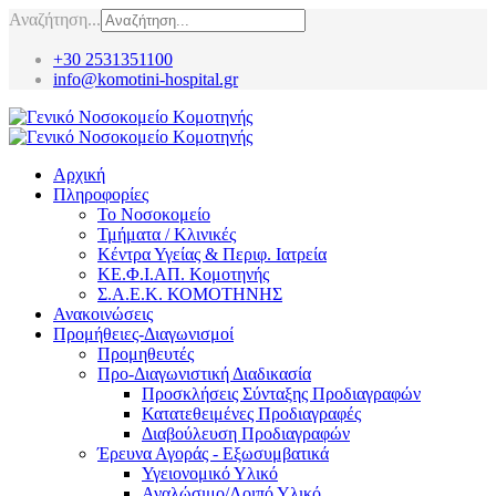
Αναζήτηση...
+30 2531351100
info@komotini-hospital.gr
Αρχική
Πληροφορίες
Το Νοσοκομείο
Τμήματα / Κλινικές
Κέντρα Υγείας & Περιφ. Ιατρεία
ΚΕ.Φ.Ι.ΑΠ. Κομοτηνής
Σ.Α.Ε.Κ. ΚΟΜΟΤΗΝΗΣ
Ανακοινώσεις
Προμήθειες-Διαγωνισμοί
Προμηθευτές
Προ-Διαγωνιστική Διαδικασία
Προσκλήσεις Σύνταξης Προδιαγραφών
Κατατεθειμένες Προδιαγραφές
Διαβούλευση Προδιαγραφών
Έρευνα Αγοράς - Εξωσυμβατικά
Υγειονομικό Υλικό
Αναλώσιμο/Λοιπό Υλικό