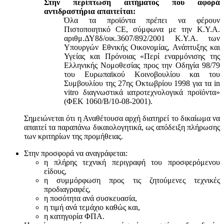
Στην περίπτωση αιτήματος που αφορά
αντιδραστήρια απαιτείται:
Όλα τα προϊόντα πρέπει να φέρουν
Πιστοποιητικό CE, σύμφωνα με την Κ.Υ.Α.
αριθμ.ΔΥ8δ/οικ.3607/892/2001 Κ.Υ.Α. των
Υπουργών Εθνικής Οικονομίας, Ανάπτυξης και
Υγείας και Πρόνοιας «Περί εναρμόνισης της
Ελληνικής Νομοθεσίας προς την Οδηγία 98/79
του Ευρωπαϊκού Κοινοβουλίου και του
Συμβουλίου της 27ης Οκτωβρίου 1998 για τα in
vitro διαγνωστικά ιατροτεχνολογικά προϊόντα»
(ΦΕΚ 1060/Β/10-08-2001).
Σημειώνεται ότι η Αναθέτουσα αρχή διατηρεί το δικαίωμα να
απαιτεί τα παραπάνω δικαιολογητικά, ως απόδειξη πλήρωσης
των κριτηρίων της προμήθειας.
Στην προσφορά να αναγράφεται:
η πλήρης τεχνική περιγραφή του προσφερόμενου
είδους,
η συμμόρφωση προς τις ζητούμενες τεχνικές
προδιαγραφές,
η ποσότητα ανά συσκευασία,
η τιμή ανά τεμάχιο καθώς και,
η κατηγορία ΦΠΑ.