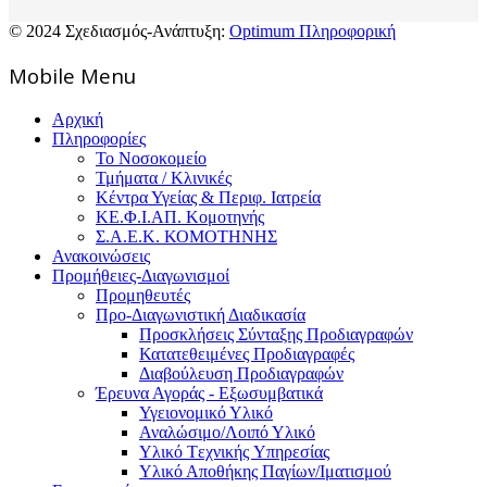
© 2024 Σχεδιασμός-Ανάπτυξη:
Optimum Πληροφορική
Mοbile Menu
Αρχική
Πληροφορίες
Το Νοσοκομείο
Τμήματα / Κλινικές
Κέντρα Υγείας & Περιφ. Ιατρεία
ΚΕ.Φ.Ι.ΑΠ. Κομοτηνής
Σ.Α.Ε.Κ. ΚΟΜΟΤΗΝΗΣ
Ανακοινώσεις
Προμήθειες-Διαγωνισμοί
Προμηθευτές
Προ-Διαγωνιστική Διαδικασία
Προσκλήσεις Σύνταξης Προδιαγραφών
Κατατεθειμένες Προδιαγραφές
Διαβούλευση Προδιαγραφών
Έρευνα Αγοράς - Εξωσυμβατικά
Υγειονομικό Υλικό
Αναλώσιμο/Λοιπό Υλικό
Υλικό Tεχνικής Yπηρεσίας
Υλικό Αποθήκης Παγίων/Ιματισμού