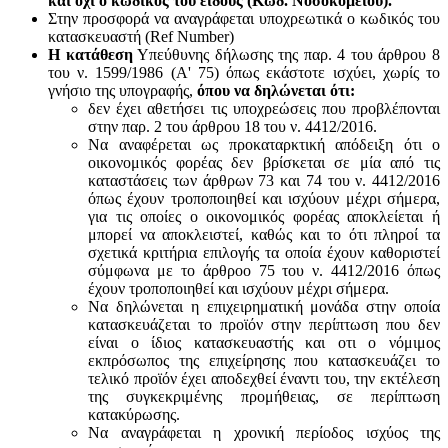
και όχι ο κωδικός του είδους (Κωδ. Νοσοκομείου).
Στην προσφορά να αναγράφεται υποχρεωτικά ο κωδικός του
κατασκευαστή (Ref Number)
Η κατάθεση
Υπεύθυνης δήλωσης της παρ. 4 του άρθρου 8
του ν. 1599/1986 (Α' 75) όπως εκάστοτε ισχύει, χωρίς το
γνήσιο της υπογραφής,
όπου να δηλώνεται ότι:
δεν έχει αθετήσει τις υποχρεώσεις που προβλέπονται
στην παρ. 2 του άρθρου 18 του ν. 4412/2016.
Να αναφέρεται ως προκαταρκτική απόδειξη ότι ο
οικονομικός φορέας δεν βρίσκεται σε μία από τις
καταστάσεις των άρθρων 73 και 74 του ν. 4412/2016
όπως έχουν τροποποιηθεί και ισχύουν μέχρι σήμερα,
για τις οποίες ο οικονομικός φορέας αποκλείεται ή
μπορεί να αποκλειστεί, καθώς και το ότι πληροί τα
σχετικά κριτήρια επιλογής τα οποία έχουν καθοριστεί
σύμφωνα με τo άρθροo 75 του ν. 4412/2016 όπως
έχουν τροποποιηθεί και ισχύουν μέχρι σήμερα.
Να δηλώνεται η επιχειρηματική μονάδα στην οποία
κατασκευάζεται το προϊόν στην περίπτωση που δεν
είναι ο ίδιος κατασκευαστής και oτι ο νόμιμος
εκπρόσωπος της επιχείρησης που κατασκευάζει το
τελικό προϊόν έχει αποδεχθεί έναντι του, την εκτέλεση
της συγκεκριμένης προμήθειας, σε περίπτωση
κατακύρωσης.
Να αναγράφεται η χρονική περίοδος ισχύος της