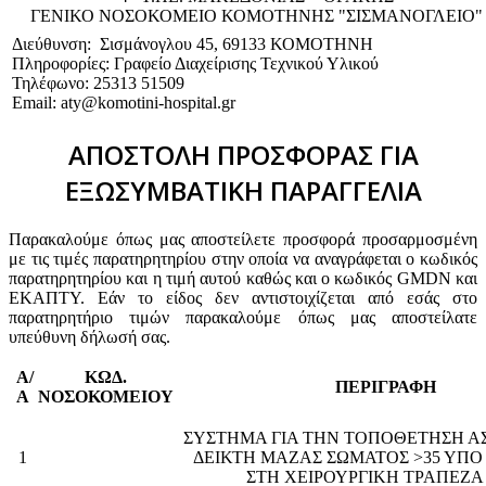
ΓΕΝΙΚΟ NΟΣΟΚΟΜΕΙΟ ΚΟΜΟΤΗΝΗΣ "ΣΙΣΜΑΝΟΓΛΕΙΟ"
Διεύθυνση: Σισμάνογλου 45, 69133 ΚΟΜΟΤΗΝΗ
Πληροφορίες: Γραφείο Διαχείρισης Τεχνικού Υλικού
Τηλέφωνο: 25313 51509
Email: aty@komotini-hospital.gr
ΑΠΟΣΤΟΛΗ ΠΡΟΣΦΟΡΑΣ ΓΙΑ
ΕΞΩΣΥΜΒΑΤΙΚΗ ΠΑΡΑΓΓΕΛΙΑ
Παρακαλούμε όπως μας αποστείλετε προσφορά προσαρμοσμένη
με τις τιμές παρατηρητηρίου στην οποία να αναγράφεται ο κωδικός
παρατηρητηρίου και η τιμή αυτού καθώς και ο κωδικός GMDN και
ΕΚΑΠΤΥ. Εάν το είδος δεν αντιστοιχίζεται από εσάς στο
παρατηρητήριο τιμών παρακαλούμε όπως μας αποστείλατε
υπεύθυνη δήλωσή σας.
Α/
ΚΩΔ.
ΠΕΡΙΓΡΑΦΗ
Α
ΝΟΣΟΚΟΜΕΙΟΥ
ΣΥΣΤΗΜΑ ΓΙΑ ΤΗΝ ΤΟΠΟΘΕΤΗΣΗ 
1
ΔΕΙΚΤΗ ΜΑΖΑΣ ΣΩΜΑΤΟΣ >35 ΥΠΟ
ΣΤΗ ΧΕΙΡΟΥΡΓΙΚΗ ΤΡΑ