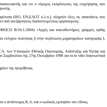
ατασκευαστής και oτι ο νόμιμος εκπρόσωπος της επιχείρησης που
ύρωσης.
πρότυπα (ISO, ΕΝ,ΕΛΟΤ κ.λ.π.), πληρούν όλες τις απαιτήσεις που
θεί από ανεξάρτητους διαπιστευμένους οργανισμούς:
 (ΦΕΚ32 Β/16-1-2004) «Αρχές και κατευθυντήριες γραμμές ορθής
τα ελέγχου ποιότητας ή στην περίπτωση μηχανημάτων κατηγορίας Ι,
.Α. των Υπουργών Εθνικής Οικονομίας, Ανάπτυξης και Υγείας και
 Συμβουλίου της 27ης Οκτωβρίου 1998 για τα in vitro διαγνωστικά
ηρίων της προμήθειας.
 ο αντίστοιχος Κ.Α, και ο κωδικός εμπορίου του είδους.