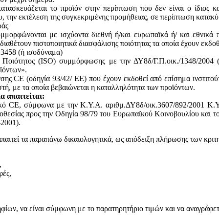
ατασκευάζεται το προϊόν στην περίπτωση που δεν είναι ο ίδιος κ
του, την εκτέλεση της συγκεκριμένης προμήθειας, σε περίπτωση κατακ
ράς
υμμορφώνονται με ισχύοντα διεθνή ή/και ευρωπαϊκά ή/ και εθνικά 
 διαθέτουν πιστοποιητικά διασφάλισης ποιότητας τα οποία έχουν εκδο
13458 (ή ισοδύναμα)
ς Ποιότητος (ISO) συμμόρφωσης με την ΔΥ8δ/Γ.Π.οικ./1348/2004
ϊόντων».
ης CE (οδηγία 93/42/ ΕΕ) που έχουν εκδοθεί από επίσημα ινστιτού
, με τα οποία βεβαιώνεται η καταλληλότητα των προϊόντων.
α απαιτείται:
ικό CE, σύμφωνα με την Κ.Υ.Α. αριθμ.ΔΥ8δ/οικ.3607/892/2001 Κ.Υ
θεσίας προς την Οδηγία 98/79 του Ευρωπαϊκού Κοινοβουλίου και του
2001).
απαιτεί τα παραπάνω δικαιολογητικά, ως απόδειξη πλήρωσης των κριτ
,
φές,
ων, να είναι σύμφωνη με το παρατηρητήριο τιμών και να αναγράφεται