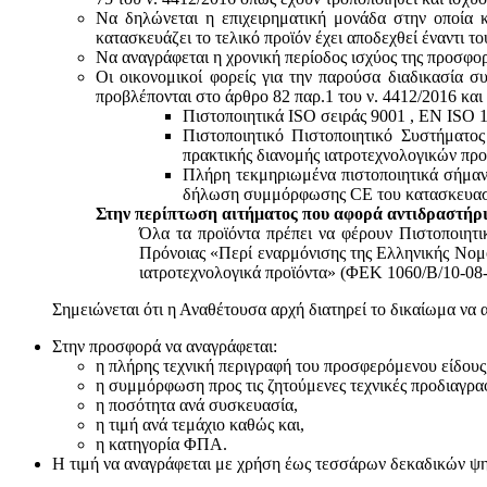
Να δηλώνεται η επιχειρηματική μονάδα στην οποία κ
κατασκευάζει το τελικό προϊόν έχει αποδεχθεί έναντι 
Να αναγράφεται η χρονική περίοδος ισχύος της προσφο
Οι οικονομικοί φορείς για την παρούσα διαδικασία σ
προβλέπονται στο άρθρο 82 παρ.1 του ν. 4412/2016 και
Πιστοποιητικά ISO σειράς 9001 , ΕΝ ISO 
Πιστοποιητικό Πιστοποιητικό Συστήματο
πρακτικής διανομής ιατροτεχνολογικών προ
Πλήρη τεκμηριωμένα πιστοποιητικά σήμανσ
δήλωση συμμόρφωσης CE του κατασκευαστή
Στην περίπτωση αιτήματος που αφορά αντιδραστήρι
Όλα τα προϊόντα πρέπει να φέρουν Πιστοποιητ
Πρόνοιας «Περί εναρμόνισης της Ελληνικής Νομο
ιατροτεχνολογικά προϊόντα» (ΦΕΚ 1060/Β/10-08-
Σημειώνεται ότι η Αναθέτουσα αρχή διατηρεί το δικαίωμα να 
Στην προσφορά να αναγράφεται:
η πλήρης τεχνική περιγραφή του προσφερόμενου είδους
η συμμόρφωση προς τις ζητούμενες τεχνικές προδιαγρα
η ποσότητα ανά συσκευασία,
η τιμή ανά τεμάχιο καθώς και,
η κατηγορία ΦΠΑ.
Η τιμή να αναγράφεται με χρήση έως τεσσάρων δεκαδικών ψηφί