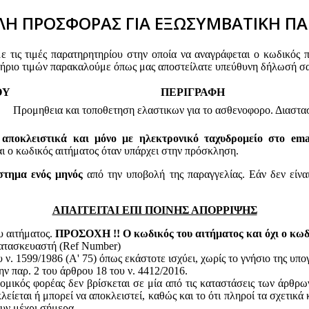
Η ΠΡΟΣΦΟΡΑΣ ΓΙΑ ΕΞΩΣΥΜΒΑΤΙΚΗ ΠΑ
τις τιμές παρατηρητηρίου στην οποία να αναγράφεται ο κωδικός 
τήριο τιμών παρακαλούμε όπως μας αποστείλατε υπεύθυνη δήλωσή σα
ΟΥ
ΠΕΡΙΓΡΑΦΗ
Προμηθεια και τοποθετηση ελαστικων για το ασθενοφορο. Διαστασ
 αποκλειστικά και μόνο με ηλεκτρονικό ταχυδρομείο στο email
 κωδικός αιτήματος όταν υπάρχει στην πρόσκληση.
στημα ενός μηνός
από την υποβολή της παραγγελίας. Εάν δεν είνα
ΑΠΑΙΤΕΙΤΑΙ ΕΠΙ ΠΟΙΝΗΣ ΑΠΟΡΡΙΨΗΣ
υ αιτήματος.
ΠΡΟΣΟΧΗ !! Ο κωδικός του αιτήματος και όχι ο κωδι
κατασκευαστή (Ref Number)
ν. 1599/1986 (Α' 75) όπως εκάστοτε ισχύει, χωρίς το γνήσιο της υπ
ην παρ. 2 του άρθρου 18 του ν. 4412/2016.
ομικός φορέας δεν βρίσκεται σε μία από τις καταστάσεις των άρθρω
κλείεται ή μπορεί να αποκλειστεί, καθώς και το ότι πληροί τα σχετικ
ουν μέχρι σήμερα.