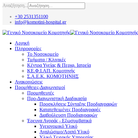
Αναζήτηση...
+30 2531351100
info@komotini-hospital.gr
Αρχική
Πληροφορίες
Το Νοσοκομείο
Τμήματα / Κλινικές
Κέντρα Υγείας & Περιφ. Ιατρεία
ΚΕ.Φ.Ι.ΑΠ. Κομοτηνής
Σ.Α.Ε.Κ. ΚΟΜΟΤΗΝΗΣ
Ανακοινώσεις
Προμήθειες-Διαγωνισμοί
Προμηθευτές
Προ-Διαγωνιστική Διαδικασία
Προσκλήσεις Σύνταξης Προδιαγραφών
Κατατεθειμένες Προδιαγραφές
Διαβούλευση Προδιαγραφών
Έρευνα Αγοράς - Εξωσυμβατικά
Υγειονομικό Υλικό
Αναλώσιμο/Λοιπό Υλικό
Υλικό Tεχνικής Yπηρεσίας