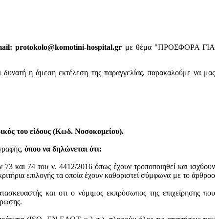
il: protokolo@komotini-hospital.gr
με θέμα "ΠΡΟΣΦΟΡΑ ΓΙΑ
ι δυνατή η άμεση εκτέλεση της παραγγελίας, παρακαλούμε να μας
κός του είδους (Κωδ. Νοσοκομείου).
ογραφής,
όπου να δηλώνεται ότι:
ν 73 και 74 του ν. 4412/2016 όπως έχουν τροποποιηθεί και ισχύουν
ά κριτήρια επιλογής τα οποία έχουν καθοριστεί σύμφωνα με τo άρθροo
ατασκευαστής και oτι ο νόμιμος εκπρόσωπος της επιχείρησης που
ύρωσης.