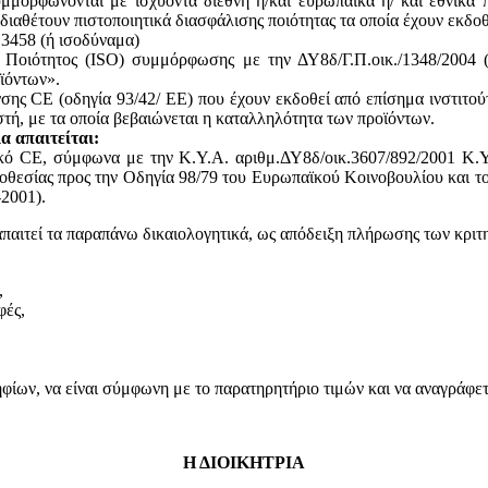
υμμορφώνονται με ισχύοντα διεθνή ή/και ευρωπαϊκά ή/ και εθνικά 
 διαθέτουν πιστοποιητικά διασφάλισης ποιότητας τα οποία έχουν εκδο
13458 (ή ισοδύναμα)
ς Ποιότητος (ISO) συμμόρφωσης με την ΔΥ8δ/Γ.Π.οικ./1348/2004
ϊόντων».
ης CE (οδηγία 93/42/ ΕΕ) που έχουν εκδοθεί από επίσημα ινστιτού
, με τα οποία βεβαιώνεται η καταλληλότητα των προϊόντων.
α απαιτείται:
ικό CE, σύμφωνα με την Κ.Υ.Α. αριθμ.ΔΥ8δ/οικ.3607/892/2001 Κ.Υ
θεσίας προς την Οδηγία 98/79 του Ευρωπαϊκού Κοινοβουλίου και του
2001).
απαιτεί τα παραπάνω δικαιολογητικά, ως απόδειξη πλήρωσης των κριτ
,
φές,
ων, να είναι σύμφωνη με το παρατηρητήριο τιμών και να αναγράφεται
Η ΔΙΟΙΚΗΤΡΙΑ