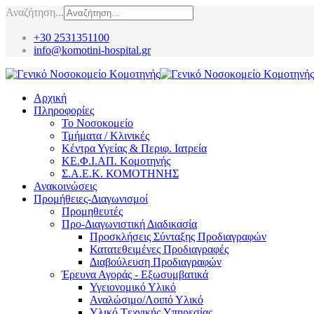
Αναζήτηση...
+30 2531351100
info@komotini-hospital.gr
Αρχική
Πληροφορίες
Το Νοσοκομείο
Τμήματα / Κλινικές
Κέντρα Υγείας & Περιφ. Ιατρεία
ΚΕ.Φ.Ι.ΑΠ. Κομοτηνής
Σ.Α.Ε.Κ. ΚΟΜΟΤΗΝΗΣ
Ανακοινώσεις
Προμήθειες-Διαγωνισμοί
Προμηθευτές
Προ-Διαγωνιστική Διαδικασία
Προσκλήσεις Σύνταξης Προδιαγραφών
Κατατεθειμένες Προδιαγραφές
Διαβούλευση Προδιαγραφών
Έρευνα Αγοράς - Εξωσυμβατικά
Υγειονομικό Υλικό
Αναλώσιμο/Λοιπό Υλικό
Υλικό Tεχνικής Yπηρεσίας