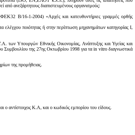
πρότυπα (ISO, ΕΝ,ΕΛΟΤ κ.λ.π.), πληρούν όλες τις απαιτήσεις που
θεί από ανεξάρτητους διαπιστευμένους οργανισμούς:
 (ΦΕΚ32 Β/16-1-2004) «Αρχές και κατευθυντήριες γραμμές ορθής
τα ελέγχου ποιότητας ή στην περίπτωση μηχανημάτων κατηγορίας Ι,
.Α. των Υπουργών Εθνικής Οικονομίας, Ανάπτυξης και Υγείας και
 Συμβουλίου της 27ης Οκτωβρίου 1998 για τα in vitro διαγνωστικά
ηρίων της προμήθειας.
 ο αντίστοιχος Κ.Α, και ο κωδικός εμπορίου του είδους.