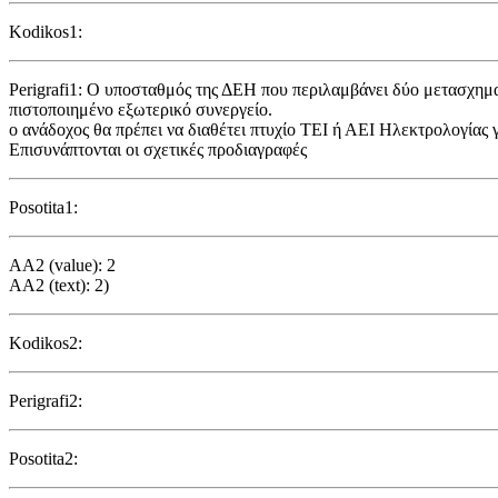
Kodikos1:
Perigrafi1: O υποσταθμός της ΔΕΗ που περιλαμβάνει δύο μετασχηματ
πιστοποιημένο εξωτερικό συνεργείο.
ο ανάδοχος θα πρέπει να διαθέτει πτυχίο ΤΕΙ ή ΑΕΙ Ηλεκτρολογίας
Επισυνάπτονται οι σχετικές προδιαγραφές
Posotita1:
AA2 (value): 2
AA2 (text): 2)
Kodikos2:
Perigrafi2:
Posotita2: