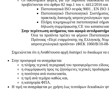
Οι οικονομικοί φορείς για την παρούσα διαδικασία σ
προβλέπονται στο άρθρο 82 παρ.1 του ν. 4412/2016 και
Πιστοποιητικά ISO σειράς 9001 , ΕΝ ISO 
Πιστοποιητικό Πιστοποιητικό Συστήματο
πρακτικής διανομής ιατροτεχνολογικών προ
Πλήρη τεκμηριωμένα πιστοποιητικά σήμανσ
δήλωση συμμόρφωσης CE του κατασκευαστή
Στην περίπτωση αιτήματος που αφορά αντιδραστήρι
Όλα τα προϊόντα πρέπει να φέρουν Πιστοποιητ
Πρόνοιας «Περί εναρμόνισης της Ελληνικής Νομο
ιατροτεχνολογικά προϊόντα» (ΦΕΚ 1060/Β/10-08-
Σημειώνεται ότι η Αναθέτουσα αρχή διατηρεί το δικαίωμα να 
Στην προσφορά να αναγράφεται:
η πλήρης τεχνική περιγραφή του προσφερόμενου είδους
η συμμόρφωση προς τις ζητούμενες τεχνικές προδιαγρα
η ποσότητα ανά συσκευασία,
η τιμή ανά τεμάχιο καθώς και,
η κατηγορία ΦΠΑ.
Η τιμή να αναγράφεται με χρήση έως τεσσάρων δεκαδικών ψηφί