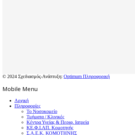
© 2024 Σχεδιασμός-Ανάπτυξη:
Optimum Πληροφορική
Mοbile Menu
Αρχική
Πληροφορίες
Το Νοσοκομείο
Τμήματα / Κλινικές
Κέντρα Υγείας & Περιφ. Ιατρεία
ΚΕ.Φ.Ι.ΑΠ. Κομοτηνής
Σ.Α.Ε.Κ. ΚΟΜΟΤΗΝΗΣ