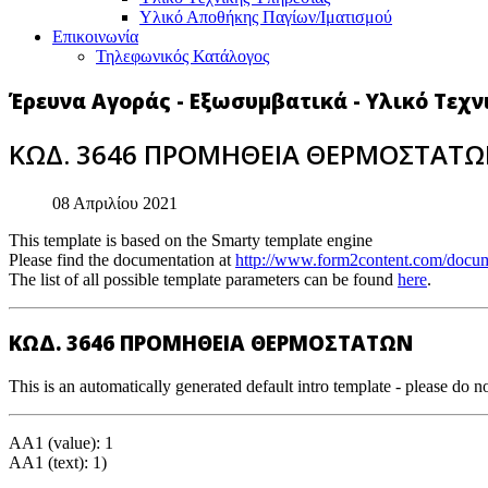
Υλικό Αποθήκης Παγίων/Ιματισμού
Επικοινωνία
Τηλεφωνικός Κατάλογος
Έρευνα Αγοράς - Εξωσυμβατικά - Υλικό Τεχ
ΚΩΔ. 3646 ΠΡΟΜΗΘΕΙΑ ΘΕΡΜΟΣΤΑΤΩΝ
08 Απριλίου 2021
This template is based on the Smarty template engine
Please find the documentation at
http://www.form2content.com/docum
The list of all possible template parameters can be found
here
.
ΚΩΔ. 3646 ΠΡΟΜΗΘΕΙΑ ΘΕΡΜΟΣΤΑΤΩΝ
This is an automatically generated default intro template - please do no
AA1 (value): 1
AA1 (text): 1)