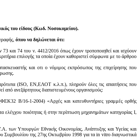
κός του είδους (Κωδ. Νοσοκομείου).
ογραφής,
όπου να δηλώνεται ότι:
ν 73 και 74 του ν. 4412/2016 όπως έχουν τροποποιηθεί και ισχύουν
ά κριτήρια επιλογής τα οποία έχουν καθοριστεί σύμφωνα με τo άρθροo
ατασκευαστής και oτι ο νόμιμος εκπρόσωπος της επιχείρησης που
ύρωσης.
πρότυπα (ISO, ΕΝ,ΕΛΟΤ κ.λ.π.), πληρούν όλες τις απαιτήσεις που
θεί από ανεξάρτητους διαπιστευμένους οργανισμούς:
 (ΦΕΚ32 Β/16-1-2004) «Αρχές και κατευθυντήριες γραμμές ορθής
τα ελέγχου ποιότητας ή στην περίπτωση μηχανημάτων κατηγορίας Ι,
.Α. των Υπουργών Εθνικής Οικονομίας, Ανάπτυξης και Υγείας και
 Συμβουλίου της 27ης Οκτωβρίου 1998 για τα in vitro διαγνωστικά