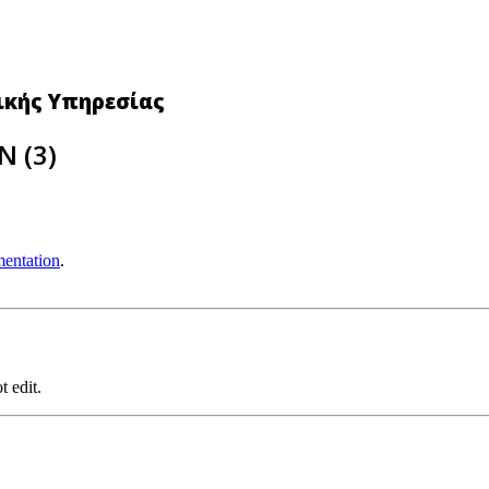
νικής Υπηρεσίας
 (3)
entation
.
t edit.