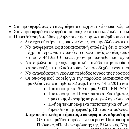
Στη προσφορά σας να αναγράφεται υποχρεωτικά ο κωδικός το
Στην προσφορά να αναγράφεται υποχρεωτικά ο κωδικός του 
Η κατάθεση
Υπεύθυνης δήλωσης της παρ. 4 του άρθρου 8 του 
δεν έχει αθετήσει τις υποχρεώσεις που προβλέπονται στ
Να αναφέρεται ως προκαταρκτική απόδειξη ότι ο οικον
μέχρι σήμερα, για τις οποίες ο οικονομικός φορέας απο
75 του ν. 4412/2016 όπως έχουν τροποποιηθεί και ισχύ
Να δηλώνεται η επιχειρηματική μονάδα στην οποία κ
κατασκευάζει το τελικό προϊόν έχει αποδεχθεί έναντι 
Να αναγράφεται η χρονική περίοδος ισχύος της προσφο
Οι οικονομικοί φορείς για την παρούσα διαδικασία σ
προβλέπονται στο άρθρο 82 παρ.1 του ν. 4412/2016 και
Πιστοποιητικά ISO σειράς 9001 , ΕΝ ISO 
Πιστοποιητικό Πιστοποιητικό Συστήματο
πρακτικής διανομής ιατροτεχνολογικών προ
Πλήρη τεκμηριωμένα πιστοποιητικά σήμανσ
δήλωση συμμόρφωσης CE του κατασκευαστή
Στην περίπτωση αιτήματος που αφορά αντιδραστήρι
Όλα τα προϊόντα πρέπει να φέρουν Πιστοποιητ
Πρόνοιας «Περί εναρμόνισης της Ελληνικής Νομο