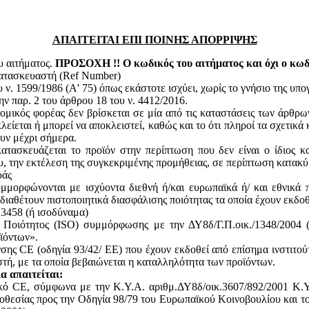
ΑΠΑΙΤΕΙΤΑΙ ΕΠΙ ΠΟΙΝΗΣ ΑΠΟΡΡΙΨΗΣ
υ αιτήματος.
ΠΡΟΣΟΧΗ !! Ο κωδικός του αιτήματος και όχι ο κωδι
κατασκευαστή (Ref Number)
ν. 1599/1986 (Α' 75) όπως εκάστοτε ισχύει, χωρίς το γνήσιο της υπ
ην παρ. 2 του άρθρου 18 του ν. 4412/2016.
ομικός φορέας δεν βρίσκεται σε μία από τις καταστάσεις των άρθρω
κλείεται ή μπορεί να αποκλειστεί, καθώς και το ότι πληροί τα σχετικ
ουν μέχρι σήμερα.
ατασκευάζεται το προϊόν στην περίπτωση που δεν είναι ο ίδιος κ
του, την εκτέλεση της συγκεκριμένης προμήθειας, σε περίπτωση κατακ
ράς
υμμορφώνονται με ισχύοντα διεθνή ή/και ευρωπαϊκά ή/ και εθνικά 
 διαθέτουν πιστοποιητικά διασφάλισης ποιότητας τα οποία έχουν εκδο
13458 (ή ισοδύναμα)
ς Ποιότητος (ISO) συμμόρφωσης με την ΔΥ8δ/Γ.Π.οικ./1348/2004
ϊόντων».
ης CE (οδηγία 93/42/ ΕΕ) που έχουν εκδοθεί από επίσημα ινστιτού
, με τα οποία βεβαιώνεται η καταλληλότητα των προϊόντων.
α απαιτείται:
ικό CE, σύμφωνα με την Κ.Υ.Α. αριθμ.ΔΥ8δ/οικ.3607/892/2001 Κ.Υ
θεσίας προς την Οδηγία 98/79 του Ευρωπαϊκού Κοινοβουλίου και του