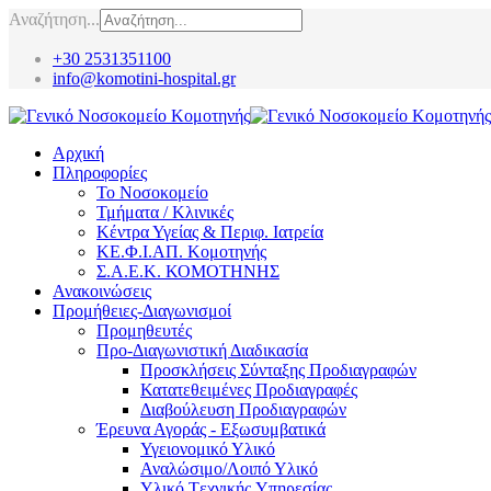
Αναζήτηση...
+30 2531351100
info@komotini-hospital.gr
Αρχική
Πληροφορίες
Το Νοσοκομείο
Τμήματα / Κλινικές
Κέντρα Υγείας & Περιφ. Ιατρεία
ΚΕ.Φ.Ι.ΑΠ. Κομοτηνής
Σ.Α.Ε.Κ. ΚΟΜΟΤΗΝΗΣ
Ανακοινώσεις
Προμήθειες-Διαγωνισμοί
Προμηθευτές
Προ-Διαγωνιστική Διαδικασία
Προσκλήσεις Σύνταξης Προδιαγραφών
Κατατεθειμένες Προδιαγραφές
Διαβούλευση Προδιαγραφών
Έρευνα Αγοράς - Εξωσυμβατικά
Υγειονομικό Υλικό
Αναλώσιμο/Λοιπό Υλικό
Υλικό Tεχνικής Yπηρεσίας