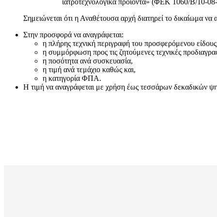
ιατροτεχνολογικά προϊόντα» (ΦΕΚ 1060/Β/10-08-
Σημειώνεται ότι η Αναθέτουσα αρχή διατηρεί το δικαίωμα να 
Στην προσφορά να αναγράφεται:
η πλήρης τεχνική περιγραφή του προσφερόμενου είδους
η συμμόρφωση προς τις ζητούμενες τεχνικές προδιαγρα
η ποσότητα ανά συσκευασία,
η τιμή ανά τεμάχιο καθώς και,
η κατηγορία ΦΠΑ.
Η τιμή να αναγράφεται με χρήση έως τεσσάρων δεκαδικών ψηφί