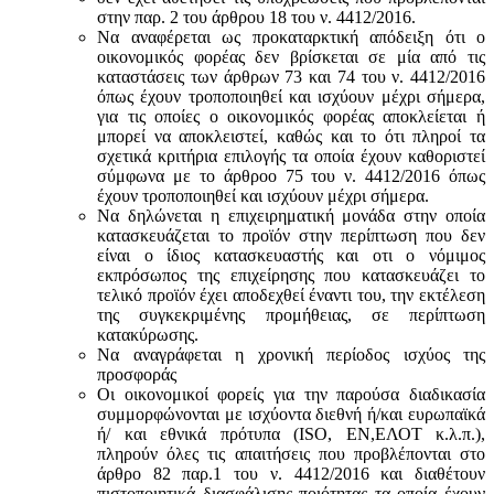
στην παρ. 2 του άρθρου 18 του ν. 4412/2016.
Να αναφέρεται ως προκαταρκτική απόδειξη ότι ο
οικονομικός φορέας δεν βρίσκεται σε μία από τις
καταστάσεις των άρθρων 73 και 74 του ν. 4412/2016
όπως έχουν τροποποιηθεί και ισχύουν μέχρι σήμερα,
για τις οποίες ο οικονομικός φορέας αποκλείεται ή
μπορεί να αποκλειστεί, καθώς και το ότι πληροί τα
σχετικά κριτήρια επιλογής τα οποία έχουν καθοριστεί
σύμφωνα με τo άρθροo 75 του ν. 4412/2016 όπως
έχουν τροποποιηθεί και ισχύουν μέχρι σήμερα.
Να δηλώνεται η επιχειρηματική μονάδα στην οποία
κατασκευάζεται το προϊόν στην περίπτωση που δεν
είναι ο ίδιος κατασκευαστής και oτι ο νόμιμος
εκπρόσωπος της επιχείρησης που κατασκευάζει το
τελικό προϊόν έχει αποδεχθεί έναντι του, την εκτέλεση
της συγκεκριμένης προμήθειας, σε περίπτωση
κατακύρωσης.
Να αναγράφεται η χρονική περίοδος ισχύος της
προσφοράς
Οι οικονομικοί φορείς για την παρούσα διαδικασία
συμμορφώνονται με ισχύοντα διεθνή ή/και ευρωπαϊκά
ή/ και εθνικά πρότυπα (ISO, ΕΝ,ΕΛΟΤ κ.λ.π.),
πληρούν όλες τις απαιτήσεις που προβλέπονται στο
άρθρο 82 παρ.1 του ν. 4412/2016 και διαθέτουν
πιστοποιητικά διασφάλισης ποιότητας τα οποία έχουν