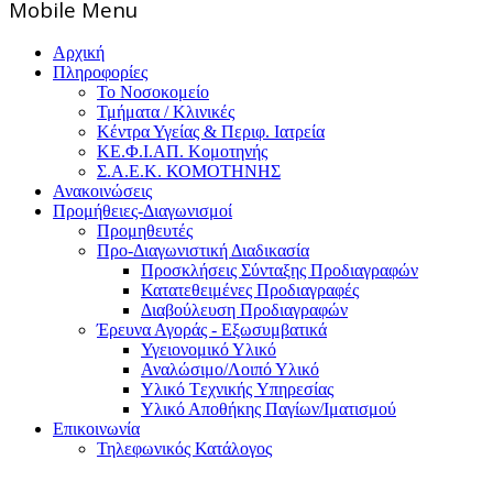
Mοbile Menu
Αρχική
Πληροφορίες
Το Νοσοκομείο
Τμήματα / Κλινικές
Κέντρα Υγείας & Περιφ. Ιατρεία
ΚΕ.Φ.Ι.ΑΠ. Κομοτηνής
Σ.Α.Ε.Κ. ΚΟΜΟΤΗΝΗΣ
Ανακοινώσεις
Προμήθειες-Διαγωνισμοί
Προμηθευτές
Προ-Διαγωνιστική Διαδικασία
Προσκλήσεις Σύνταξης Προδιαγραφών
Κατατεθειμένες Προδιαγραφές
Διαβούλευση Προδιαγραφών
Έρευνα Αγοράς - Εξωσυμβατικά
Υγειονομικό Υλικό
Αναλώσιμο/Λοιπό Υλικό
Υλικό Tεχνικής Yπηρεσίας
Υλικό Αποθήκης Παγίων/Ιματισμού
Επικοινωνία
Τηλεφωνικός Κατάλογος