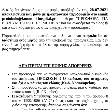
Δεκτές θα γίνουν όσες προσφορές υποβληθούν έως
28-07-2021
αποκλειστικά και μόνο με ηλεκτρονικό ταχυδρομείο στο email:
protokolo@komotini-hospital.gr
με θέμα "ΠΡΟΣΦΟΡΑ ΓΙΑ
ΕΞΩΣΥΜΒΑΤΙΚΗ ΠΡΟΜΗΘΕΙΑ" και θα αναφέρεται το είδος ή/
και ο κωδικός αιτήματος όταν υπάρχει στην πρόσκληση.
Παρακαλούμε τα προσφερόμενα είδη να είναι
παραδοτέα σε
διάστημα ενός μηνός
από την υποβολή της παραγγελίας. Εάν δεν
είναι δυνατή η άμεση εκτέλεση της παραγγελίας, παρακαλούμε να
μας ενημερώσετε.
ΑΠΑΙΤΕΙΤΑΙ ΕΠΙ ΠΟΙΝΗΣ ΑΠΟΡΡΙΨΗΣ
Στη προσφορά σας να αναγράφεται υποχρεωτικά ο κωδικός
του αιτήματος.
ΠΡΟΣΟΧΗ !! Ο κωδικός του αιτήματος
και όχι ο κωδικός του είδους (Κωδ. Νοσοκομείου).
Στην προσφορά να αναγράφεται υποχρεωτικά ο κωδικός του
κατασκευαστή (Ref Number)
Η κατάθεση
Υπεύθυνης δήλωσης της παρ. 4 του άρθρου 8
του ν. 1599/1986 (Α' 75) όπως εκάστοτε ισχύει, χωρίς το
γνήσιο της υπογραφής,
όπου να δηλώνεται ότι:
δεν έχει αθετήσει τις υποχρεώσεις που προβλέπονται