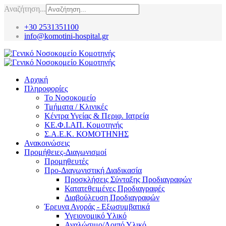
Αναζήτηση...
+30 2531351100
info@komotini-hospital.gr
Αρχική
Πληροφορίες
Το Νοσοκομείο
Τμήματα / Κλινικές
Κέντρα Υγείας & Περιφ. Ιατρεία
ΚΕ.Φ.Ι.ΑΠ. Κομοτηνής
Σ.Α.Ε.Κ. ΚΟΜΟΤΗΝΗΣ
Ανακοινώσεις
Προμήθειες-Διαγωνισμοί
Προμηθευτές
Προ-Διαγωνιστική Διαδικασία
Προσκλήσεις Σύνταξης Προδιαγραφών
Κατατεθειμένες Προδιαγραφές
Διαβούλευση Προδιαγραφών
Έρευνα Αγοράς - Εξωσυμβατικά
Υγειονομικό Υλικό
Αναλώσιμο/Λοιπό Υλικό