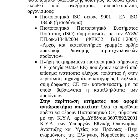
εκδοθεί από ανεξάρτητους διαπιστευμένους
οργανισμούς:
Πιστοποιητικά ISO σειράς 9001 , ΕΝ ISO
13458 (ή ισοδύναμα)
Πιστοποιητικό Πιστοποιητικό Συστήματος
Ποιότητος (ISO) συμμόρφωσης με την ΔΥ8δ/
Γ.Π.οικ./1348/2004 (ΦΕΚ32 Β/16-1-2004)
«Αρχές και κατευθυντήριες γραμμές ορθής
πρακτικής διανομής ιατροτεχνολογικών
προϊόντων».
Πλήρη τεκμηριωμένα πιστοποιητικά σήμανσης
CE (οδηγία 93/42/ ΕΕ) που έχουν εκδοθεί από
επίσημα ινστιτούτα ελέγχου ποιότητας ή στην
περίπτωση μηχανημάτων κατηγορίας Ι, δήλωση
συμμόρφωσης CE του κατασκευαστή, με τα
οποία βεβαιώνεται η καταλληλότητα των
προϊόντων.
Στην περίπτωση αιτήματος που αφορά
αντιδραστήρια απαιτείται:
Όλα τα προϊόντα
πρέπει να φέρουν Πιστοποιητικό CE, σύμφωνα
με την Κ.Υ.Α. αριθμ.ΔΥ8δ/οικ.3607/892/2001
Κ.Υ.Α. των Υπουργών Εθνικής Οικονομίας,
Ανάπτυξης και Υγείας και Πρόνοιας «Περί
εναρμόνισης της Ελληνικής Νομοθεσίας προς