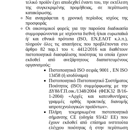
τελικό προϊόν έχει αποδεχθεί έναντι του, την εκτέλεση
της συγκεκριμένης προμήθειας, σε περίπτωση
κατακύρωσης.
Να αναγράφεται η χρονική περίοδος ισχύος της
προσφοράς
Οι οικονομικοί φορείς για την παρούσα διαδικασία
συμμορφώνονται με ισχύοντα διεθνή ή/και ευρωπαϊκά
ή/ και εθνικά πρότυπα (ISO, ΕΝ,ΕΛΟΤ κ.λ.π.),
πληρούν όλες τις απαιτήσεις που προβλέπονται στο
άρθρο 82 παρ.1 του ν. 4412/2016 και διαθέτουν
πιστοποιητικά διασφάλισης ποιότητας τα οποία έχουν
εκδοθεί από ανεξάρτητους διαπιστευμένους
οργανισμούς:
Πιστοποιητικά ISO σειράς 9001 , ΕΝ ISO
13458 (ή ισοδύναμα)
Πιστοποιητικό Πιστοποιητικό Συστήματος
Ποιότητος (ISO) συμμόρφωσης με την
ΔΥ8δ/Γ.Π.οικ./1348/2004 (ΦΕΚ32 Β/16-
1-2004) «Αρχές και κατευθυντήριες
γραμμές ορθής πρακτικής διανομής
ιατροτεχνολογικών προϊόντων».
Πλήρη τεκμηριωμένα πιστοποιητικά
σήμανσης CE (οδηγία 93/42/ ΕΕ) που
έχουν εκδοθεί από επίσημα ινστιτούτα
ελέγχου ποιότητας ή στην περίπτωση