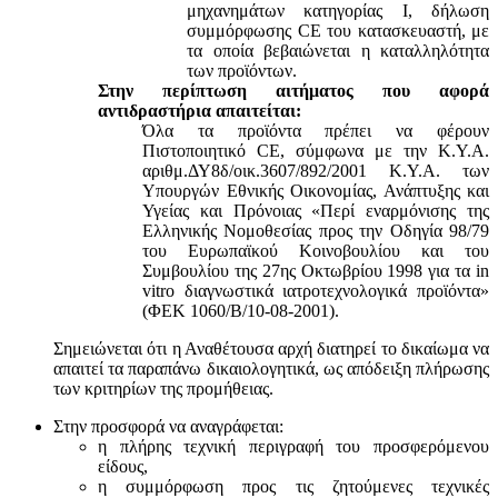
μηχανημάτων κατηγορίας Ι, δήλωση
συμμόρφωσης CE του κατασκευαστή, με
τα οποία βεβαιώνεται η καταλληλότητα
των προϊόντων.
Στην περίπτωση αιτήματος που αφορά
αντιδραστήρια απαιτείται:
Όλα τα προϊόντα πρέπει να φέρουν
Πιστοποιητικό CE, σύμφωνα με την Κ.Υ.Α.
αριθμ.ΔΥ8δ/οικ.3607/892/2001 Κ.Υ.Α. των
Υπουργών Εθνικής Οικονομίας, Ανάπτυξης και
Υγείας και Πρόνοιας «Περί εναρμόνισης της
Ελληνικής Νομοθεσίας προς την Οδηγία 98/79
του Ευρωπαϊκού Κοινοβουλίου και του
Συμβουλίου της 27ης Οκτωβρίου 1998 για τα in
vitro διαγνωστικά ιατροτεχνολογικά προϊόντα»
(ΦΕΚ 1060/Β/10-08-2001).
Σημειώνεται ότι η Αναθέτουσα αρχή διατηρεί το δικαίωμα να
απαιτεί τα παραπάνω δικαιολογητικά, ως απόδειξη πλήρωσης
των κριτηρίων της προμήθειας.
Στην προσφορά να αναγράφεται:
η πλήρης τεχνική περιγραφή του προσφερόμενου
είδους,
η συμμόρφωση προς τις ζητούμενες τεχνικές