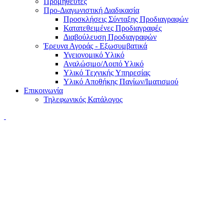
Προμηθευτές
Προ-Διαγωνιστική Διαδικασία
Προσκλήσεις Σύνταξης Προδιαγραφών
Κατατεθειμένες Προδιαγραφές
Διαβούλευση Προδιαγραφών
Έρευνα Αγοράς - Εξωσυμβατικά
Υγειονομικό Υλικό
Αναλώσιμο/Λοιπό Υλικό
Υλικό Tεχνικής Yπηρεσίας
Υλικό Αποθήκης Παγίων/Ιματισμού
Επικοινωνία
Τηλεφωνικός Κατάλογος