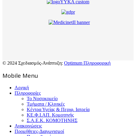
© 2024 Σχεδιασμός-Ανάπτυξη:
Optimum Πληροφορική
Mοbile Menu
Αρχική
Πληροφορίες
Το Νοσοκομείο
Τμήματα / Κλινικές
Κέντρα Υγείας & Περιφ. Ιατρεία
ΚΕ.Φ.Ι.ΑΠ. Κομοτηνής
Σ.Α.Ε.Κ. ΚΟΜΟΤΗΝΗΣ
Ανακοινώσεις
Προμήθειες-Διαγωνισμοί