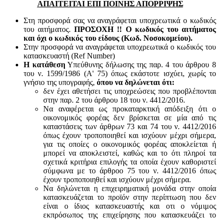
ΑΠΑΙΤΕΙΤΑΙ ΕΠΙ ΠΟΙΝΗΣ ΑΠΟΡΡΙΨΗΣ
Στη προσφορά σας να αναγράφεται υποχρεωτικά ο κωδικός
του αιτήματος.
ΠΡΟΣΟΧΗ !! Ο κωδικός του αιτήματος
και όχι ο κωδικός του είδους (Κωδ. Νοσοκομείου).
Στην προσφορά να αναγράφεται υποχρεωτικά ο κωδικός του
κατασκευαστή (Ref Number)
Η κατάθεση
Υπεύθυνης δήλωσης της παρ. 4 του άρθρου 8
του ν. 1599/1986 (Α' 75) όπως εκάστοτε ισχύει, χωρίς το
γνήσιο της υπογραφής,
όπου να δηλώνεται ότι:
δεν έχει αθετήσει τις υποχρεώσεις που προβλέπονται
στην παρ. 2 του άρθρου 18 του ν. 4412/2016.
Να αναφέρεται ως προκαταρκτική απόδειξη ότι ο
οικονομικός φορέας δεν βρίσκεται σε μία από τις
καταστάσεις των άρθρων 73 και 74 του ν. 4412/2016
όπως έχουν τροποποιηθεί και ισχύουν μέχρι σήμερα,
για τις οποίες ο οικονομικός φορέας αποκλείεται ή
μπορεί να αποκλειστεί, καθώς και το ότι πληροί τα
σχετικά κριτήρια επιλογής τα οποία έχουν καθοριστεί
σύμφωνα με τo άρθροo 75 του ν. 4412/2016 όπως
έχουν τροποποιηθεί και ισχύουν μέχρι σήμερα.
Να δηλώνεται η επιχειρηματική μονάδα στην οποία
κατασκευάζεται το προϊόν στην περίπτωση που δεν
είναι ο ίδιος κατασκευαστής και oτι ο νόμιμος
εκπρόσωπος της επιχείρησης που κατασκευάζει το