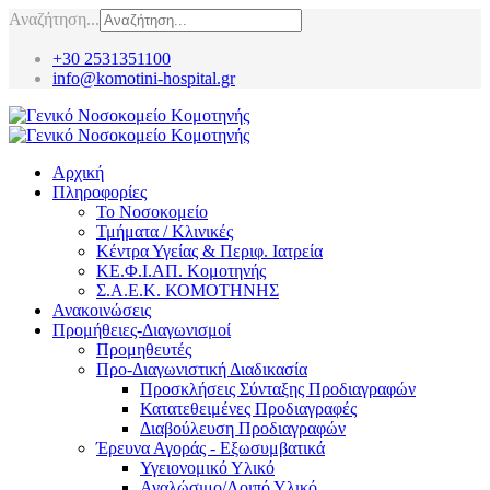
Αναζήτηση...
+30 2531351100
info@komotini-hospital.gr
Αρχική
Πληροφορίες
Το Νοσοκομείο
Τμήματα / Κλινικές
Κέντρα Υγείας & Περιφ. Ιατρεία
ΚΕ.Φ.Ι.ΑΠ. Κομοτηνής
Σ.Α.Ε.Κ. ΚΟΜΟΤΗΝΗΣ
Ανακοινώσεις
Προμήθειες-Διαγωνισμοί
Προμηθευτές
Προ-Διαγωνιστική Διαδικασία
Προσκλήσεις Σύνταξης Προδιαγραφών
Κατατεθειμένες Προδιαγραφές
Διαβούλευση Προδιαγραφών
Έρευνα Αγοράς - Εξωσυμβατικά
Υγειονομικό Υλικό
Αναλώσιμο/Λοιπό Υλικό