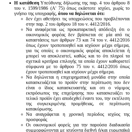
Η κατάθεση
Υπεύθυνης δήλωσης της παρ. 4 του άρθρου 8
του ν. 1599/1986 (Α' 75) όπως εκάστοτε ισχύει, χωρίς το
γνήσιο της υπογραφής,
όπου να δηλώνεται ότι:
δεν έχει αθετήσει τις υποχρεώσεις που προβλέπονται
στην παρ. 2 του άρθρου 18 του ν. 4412/2016.
Να αναφέρεται ως προκαταρκτική απόδειξη ότι ο
οικονομικός φορέας δεν βρίσκεται σε μία από τις
καταστάσεις των άρθρων 73 και 74 του ν. 4412/2016
όπως έχουν τροποποιηθεί και ισχύουν μέχρι σήμερα,
για τις οποίες ο οικονομικός φορέας αποκλείεται ή
μπορεί να αποκλειστεί, καθώς και το ότι πληροί τα
σχετικά κριτήρια επιλογής τα οποία έχουν καθοριστεί
σύμφωνα με τo άρθροo 75 του ν. 4412/2016 όπως
έχουν τροποποιηθεί και ισχύουν μέχρι σήμερα.
Να δηλώνεται η επιχειρηματική μονάδα στην οποία
κατασκευάζεται το προϊόν στην περίπτωση που δεν
είναι ο ίδιος κατασκευαστής και oτι ο νόμιμος
εκπρόσωπος της επιχείρησης που κατασκευάζει το
τελικό προϊόν έχει αποδεχθεί έναντι του, την εκτέλεση
της συγκεκριμένης προμήθειας, σε περίπτωση
κατακύρωσης.
Να αναγράφεται η χρονική περίοδος ισχύος της
προσφοράς
Οι οικονομικοί φορείς για την παρούσα διαδικασία
συμμορφώνονται με ισχύοντα διεθνή ή/και ευρωπαϊκά