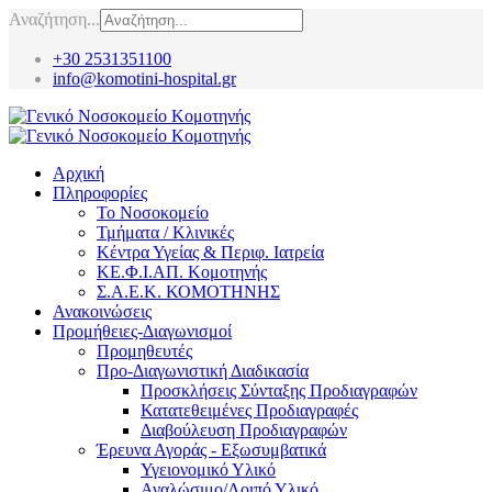
Αναζήτηση...
+30 2531351100
info@komotini-hospital.gr
Αρχική
Πληροφορίες
Το Νοσοκομείο
Τμήματα / Κλινικές
Κέντρα Υγείας & Περιφ. Ιατρεία
ΚΕ.Φ.Ι.ΑΠ. Κομοτηνής
Σ.Α.Ε.Κ. ΚΟΜΟΤΗΝΗΣ
Ανακοινώσεις
Προμήθειες-Διαγωνισμοί
Προμηθευτές
Προ-Διαγωνιστική Διαδικασία
Προσκλήσεις Σύνταξης Προδιαγραφών
Κατατεθειμένες Προδιαγραφές
Διαβούλευση Προδιαγραφών
Έρευνα Αγοράς - Εξωσυμβατικά
Υγειονομικό Υλικό
Αναλώσιμο/Λοιπό Υλικό