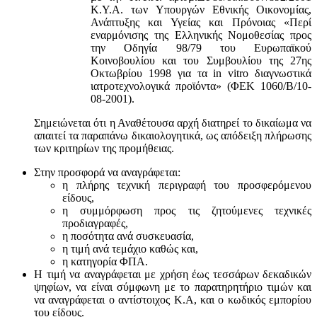
Κ.Υ.Α. των Υπουργών Εθνικής Οικονομίας,
Ανάπτυξης και Υγείας και Πρόνοιας «Περί
εναρμόνισης της Ελληνικής Νομοθεσίας προς
την Οδηγία 98/79 του Ευρωπαϊκού
Κοινοβουλίου και του Συμβουλίου της 27ης
Οκτωβρίου 1998 για τα in vitro διαγνωστικά
ιατροτεχνολογικά προϊόντα» (ΦΕΚ 1060/Β/10-
08-2001).
Σημειώνεται ότι η Αναθέτουσα αρχή διατηρεί το δικαίωμα να
απαιτεί τα παραπάνω δικαιολογητικά, ως απόδειξη πλήρωσης
των κριτηρίων της προμήθειας.
Στην προσφορά να αναγράφεται:
η πλήρης τεχνική περιγραφή του προσφερόμενου
είδους,
η συμμόρφωση προς τις ζητούμενες τεχνικές
προδιαγραφές,
η ποσότητα ανά συσκευασία,
η τιμή ανά τεμάχιο καθώς και,
η κατηγορία ΦΠΑ.
Η τιμή να αναγράφεται με χρήση έως τεσσάρων δεκαδικών
ψηφίων, να είναι σύμφωνη με το παρατηρητήριο τιμών και
να αναγράφεται ο αντίστοιχος Κ.Α, και ο κωδικός εμπορίου
του είδους.