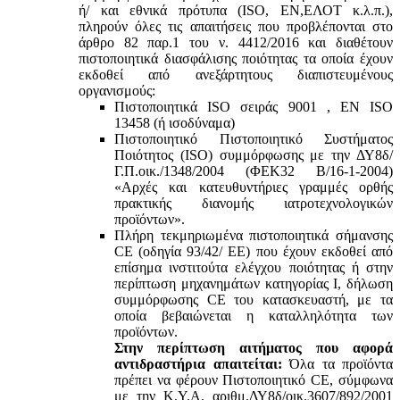
ή/ και εθνικά πρότυπα (ISO, ΕΝ,ΕΛΟΤ κ.λ.π.),
πληρούν όλες τις απαιτήσεις που προβλέπονται στο
άρθρο 82 παρ.1 του ν. 4412/2016 και διαθέτουν
πιστοποιητικά διασφάλισης ποιότητας τα οποία έχουν
εκδοθεί από ανεξάρτητους διαπιστευμένους
οργανισμούς:
Πιστοποιητικά ISO σειράς 9001 , ΕΝ ISO
13458 (ή ισοδύναμα)
Πιστοποιητικό Πιστοποιητικό Συστήματος
Ποιότητος (ISO) συμμόρφωσης με την ΔΥ8δ/
Γ.Π.οικ./1348/2004 (ΦΕΚ32 Β/16-1-2004)
«Αρχές και κατευθυντήριες γραμμές ορθής
πρακτικής διανομής ιατροτεχνολογικών
προϊόντων».
Πλήρη τεκμηριωμένα πιστοποιητικά σήμανσης
CE (οδηγία 93/42/ ΕΕ) που έχουν εκδοθεί από
επίσημα ινστιτούτα ελέγχου ποιότητας ή στην
περίπτωση μηχανημάτων κατηγορίας Ι, δήλωση
συμμόρφωσης CE του κατασκευαστή, με τα
οποία βεβαιώνεται η καταλληλότητα των
προϊόντων.
Στην περίπτωση αιτήματος που αφορά
αντιδραστήρια απαιτείται:
Όλα τα προϊόντα
πρέπει να φέρουν Πιστοποιητικό CE, σύμφωνα
με την Κ.Υ.Α. αριθμ.ΔΥ8δ/οικ.3607/892/2001