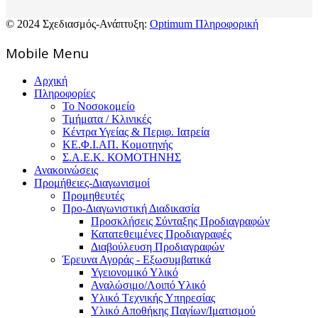
© 2024 Σχεδιασμός-Ανάπτυξη:
Optimum Πληροφορική
Mοbile Menu
Αρχική
Πληροφορίες
Το Νοσοκομείο
Τμήματα / Κλινικές
Κέντρα Υγείας & Περιφ. Ιατρεία
ΚΕ.Φ.Ι.ΑΠ. Κομοτηνής
Σ.Α.Ε.Κ. ΚΟΜΟΤΗΝΗΣ
Ανακοινώσεις
Προμήθειες-Διαγωνισμοί
Προμηθευτές
Προ-Διαγωνιστική Διαδικασία
Προσκλήσεις Σύνταξης Προδιαγραφών
Κατατεθειμένες Προδιαγραφές
Διαβούλευση Προδιαγραφών
Έρευνα Αγοράς - Εξωσυμβατικά
Υγειονομικό Υλικό
Αναλώσιμο/Λοιπό Υλικό
Υλικό Tεχνικής Yπηρεσίας
Υλικό Αποθήκης Παγίων/Ιματισμού