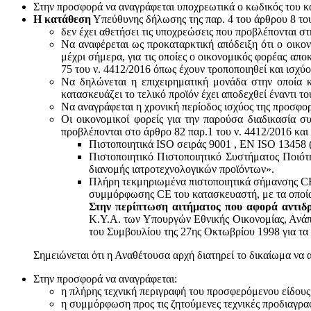
Στην προσφορά να αναγράφεται υποχρεωτικά ο κωδικός του 
Η κατάθεση
Υπεύθυνης δήλωσης της παρ. 4 του άρθρου 8 του 
δεν έχει αθετήσει τις υποχρεώσεις που προβλέπονται στ
Να αναφέρεται ως προκαταρκτική απόδειξη ότι ο οικον
μέχρι σήμερα, για τις οποίες ο οικονομικός φορέας απο
75 του ν. 4412/2016 όπως έχουν τροποποιηθεί και ισχύ
Να δηλώνεται η επιχειρηματική μονάδα στην οποία κ
κατασκευάζει το τελικό προϊόν έχει αποδεχθεί έναντι 
Να αναγράφεται η χρονική περίοδος ισχύος της προσφο
Οι οικονομικοί φορείς για την παρούσα διαδικασία σ
προβλέπονται στο άρθρο 82 παρ.1 του ν. 4412/2016 και
Πιστοποιητικά ISO σειράς 9001 , ΕΝ ISO 13458 
Πιστοποιητικό Πιστοποιητικό Συστήματος Ποιότ
διανομής ιατροτεχνολογικών προϊόντων».
Πλήρη τεκμηριωμένα πιστοποιητικά σήμανσης CE 
συμμόρφωσης CE του κατασκευαστή, με τα οποία
Στην περίπτωση αιτήματος που αφορά αντιδρ
Κ.Υ.Α. των Υπουργών Εθνικής Οικονομίας, Ανάπτ
του Συμβουλίου της 27ης Οκτωβρίου 1998 για τα 
Σημειώνεται ότι η Αναθέτουσα αρχή διατηρεί το δικαίωμα να 
Στην προσφορά να αναγράφεται:
η πλήρης τεχνική περιγραφή του προσφερόμενου είδους
η συμμόρφωση προς τις ζητούμενες τεχνικές προδιαγρα