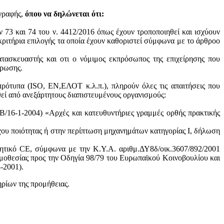
ογραφής,
όπου να δηλώνεται ότι:
ν 73 και 74 του ν. 4412/2016 όπως έχουν τροποποιηθεί και ισχύουν
ά κριτήρια επιλογής τα οποία έχουν καθοριστεί σύμφωνα με τo άρθροo
ατασκευαστής και oτι ο νόμιμος εκπρόσωπος της επιχείρησης που
ύρωσης.
πρότυπα (ISO, ΕΝ,ΕΛΟΤ κ.λ.π.), πληρούν όλες τις απαιτήσεις που
θεί από ανεξάρτητους διαπιστευμένους οργανισμούς:
/16-1-2004) «Αρχές και κατευθυντήριες γραμμές ορθής πρακτικής
χου ποιότητας ή στην περίπτωση μηχανημάτων κατηγορίας Ι, δήλωση
ητικό CE, σύμφωνα με την Κ.Υ.Α. αριθμ.ΔΥ8δ/οικ.3607/892/2001
μοθεσίας προς την Οδηγία 98/79 του Ευρωπαϊκού Κοινοβουλίου και
-2001).
ηρίων της προμήθειας.