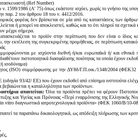
κατασκευαστή (Ref Number)
ν. 1599/1986 (Α' 75) όπως εκάστοτε ισχύει, χωρίς το γνήσιο της υπ
ην παρ. 2 του άρθρου 18 του ν. 4412/2016.
ομικός φορέας δεν βρίσκεται σε μία από τις καταστάσεις των άρθρω
κλείεται ή μπορεί να αποκλειστεί, καθώς και το ότι πληροί τα σχετικ
ουν μέχρι σήμερα.
ατασκευάζεται το προϊόν στην περίπτωση που δεν είναι ο ίδιος κ
του, την εκτέλεση της συγκεκριμένης προμήθειας, σε περίπτωση κατακ
ράς
υμμορφώνονται με ισχύοντα διεθνή ή/και ευρωπαϊκά ή/ και εθνικά 
 διαθέτουν πιστοποιητικά διασφάλισης ποιότητας τα οποία έχουν εκδο
(ή ισοδύναμα)
ητος (ISO) συμμόρφωσης με την ΔΥ8δ/Γ.Π.οικ./1348/2004 (ΦΕΚ32 Β
(οδηγία 93/42/ ΕΕ) που έχουν εκδοθεί από επίσημα ινστιτούτα ελέγ
 βεβαιώνεται η καταλληλότητα των προϊόντων.
αστήρια απαιτείται:
Όλα τα προϊόντα πρέπει να φέρουν Πιστοποι
υξης και Υγείας και Πρόνοιας «Περί εναρμόνισης της Ελληνικής Νο
in vitro διαγνωστικά ιατροτεχνολογικά προϊόντα» (ΦΕΚ 1060/Β/10-08
απαιτεί τα παραπάνω δικαιολογητικά, ως απόδειξη πλήρωσης των κριτ
,
φές,