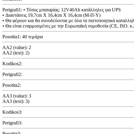
Perigrafi1: • Τύπος μπαταρίας: 12V40Ah κατάλληλες για UPS
• Διαστάσεις 19,7cm X 16,4cm X 16,4cm (Μ-Π-Υ)
• Θα φέρουν και θα συνοδεύονται με όλα τα πιστοποιητικά καταλλη
• Θα είναι εναρμοσμένες με την Ευρωπαϊκή νομοθεσία (CE, ISO. κ.λ
Posotita1: 40 τεμάχια
AA2 (value): 2
AA2 (text): 2)
Kodikos2:
Perigrafi2:
Posotita2:
AA3 (value): 3
AA3 (text): 3)
Kodikos3:
Perigrafi3:
Posotita3: