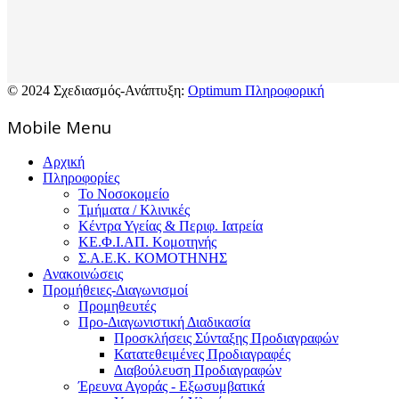
© 2024 Σχεδιασμός-Ανάπτυξη:
Optimum Πληροφορική
Mοbile Menu
Αρχική
Πληροφορίες
Το Νοσοκομείο
Τμήματα / Κλινικές
Κέντρα Υγείας & Περιφ. Ιατρεία
ΚΕ.Φ.Ι.ΑΠ. Κομοτηνής
Σ.Α.Ε.Κ. ΚΟΜΟΤΗΝΗΣ
Ανακοινώσεις
Προμήθειες-Διαγωνισμοί
Προμηθευτές
Προ-Διαγωνιστική Διαδικασία
Προσκλήσεις Σύνταξης Προδιαγραφών
Κατατεθειμένες Προδιαγραφές
Διαβούλευση Προδιαγραφών
Έρευνα Αγοράς - Εξωσυμβατικά