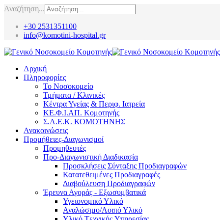
Αναζήτηση...
+30 2531351100
info@komotini-hospital.gr
Αρχική
Πληροφορίες
Το Νοσοκομείο
Τμήματα / Κλινικές
Κέντρα Υγείας & Περιφ. Ιατρεία
ΚΕ.Φ.Ι.ΑΠ. Κομοτηνής
Σ.Α.Ε.Κ. ΚΟΜΟΤΗΝΗΣ
Ανακοινώσεις
Προμήθειες-Διαγωνισμοί
Προμηθευτές
Προ-Διαγωνιστική Διαδικασία
Προσκλήσεις Σύνταξης Προδιαγραφών
Κατατεθειμένες Προδιαγραφές
Διαβούλευση Προδιαγραφών
Έρευνα Αγοράς - Εξωσυμβατικά
Υγειονομικό Υλικό
Αναλώσιμο/Λοιπό Υλικό
Υλικό Tεχνικής Yπηρεσίας