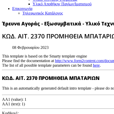
Υλικό Αποθήκης Παγίων/Ιματισμού
Επικοινωνία
Τηλεφωνικός Κατάλογος
Έρευνα Αγοράς - Εξωσυμβατικά - Υλικό Τεχ
ΚΩΔ. ΑΙΤ. 2370 ΠΡΟΜΗΘΕΙΑ ΜΠΑΤΑΡ
08 Φεβρουαρίου 2023
This template is based on the Smarty template engine
Please find the documentation at
http://www.form2content.com/docum
The list of all possible template parameters can be found
here
.
ΚΩΔ. ΑΙΤ. 2370 ΠΡΟΜΗΘΕΙΑ ΜΠΑΤΑΡΙΩΝ
This is an automatically generated default intro template - please do no
AA1 (value): 1
AA1 (text): 1)
Kodikos1: