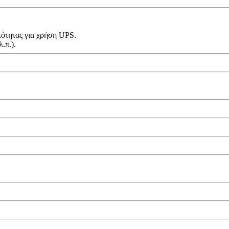
λότητας για χρήση UPS.
.π.).